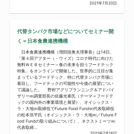
2021年7月20日
代替タンパク市場などについてセミナー開
く＝日本食農連携機構
日本食農連携機構（増田陸奥夫理事長）は14日、
「第４回アフター（・ウィズ）コロナ時代に向けた
無料ＷＥＢセミナー～食の未来を担うフードテック
特集」をオンラインで開催した。世界的に注目が集
まっているフードテック、特に代替タンパク市場に
着目し、フードテックの可能性や今後の展望につい
て議論した。 野村アグリプランニング＆アドバイ
ザリー㈱調査部長の佐藤光泰氏（テーマ＝フードテ
ックの国内外の事業環境と展望）、オイシックス・
ラ・大地㈱取締役でFuture Food Fund㈱代表取締役
の松本浩平氏（オイシックス・ラ・大地㈱／Future F
ood Fundの取り組みについて）、ネクストミーツ㈱
代表取締...
2021年7月16日