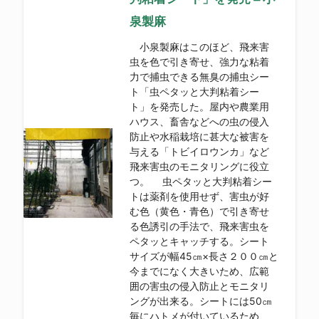
泉製麻
小泉製麻はこのほど、飛来害
虫を色で引き寄せ、強力な粘着
力で捕虫できる無臭の捕虫シー
ト「虫ペタッと大判粘着シー
ト」を発売した。屋内や農業用
ハウス、畜舎などへの虫の侵入
防止や水稲栽培に甚大な被害を
与える「トビイロウンカ」など
飛来害虫のモニタリングに役立
つ。 虫ペタッと大判粘着シー
トは薬剤を使用せず、害虫が好
む色（黄色・青色）で引き寄せ
る色誘引の手法で、飛来害虫を
ペタッとキャッチする。シート
サイズが幅45㎝×長さ２００㎝と
今までになく大きいため、広範
囲の害虫の侵入防止とモニタリ
ングが出来る。シートには50㎝
毎にハトメが付いているため、