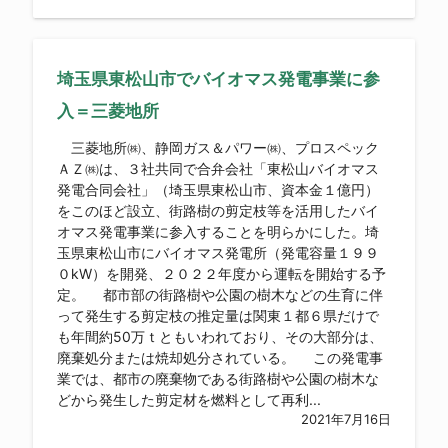
埼玉県東松山市でバイオマス発電事業に参
入＝三菱地所
三菱地所㈱、静岡ガス＆パワー㈱、プロスペック
ＡＺ㈱は、３社共同で合弁会社「東松山バイオマス
発電合同会社」（埼玉県東松山市、資本金１億円）
をこのほど設立、街路樹の剪定枝等を活用したバイ
オマス発電事業に参入することを明らかにした。埼
玉県東松山市にバイオマス発電所（発電容量１９９
０kW）を開発、２０２２年度から運転を開始する予
定。 都市部の街路樹や公園の樹木などの生育に伴
って発生する剪定枝の推定量は関東１都６県だけで
も年間約50万ｔともいわれており、その大部分は、
廃棄処分または焼却処分されている。 この発電事
業では、都市の廃棄物である街路樹や公園の樹木な
どから発生した剪定材を燃料として再利...
2021年7月16日