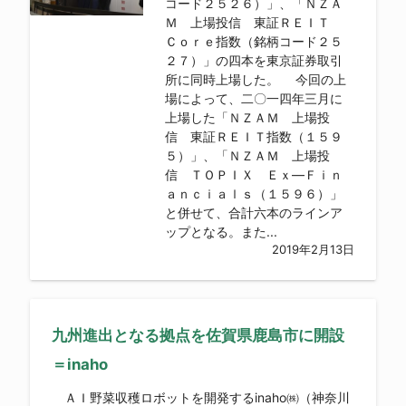
コード２５２６）」、「ＮＺＡ
Ｍ 上場投信 東証ＲＥＩＴ
Ｃｏｒｅ指数（銘柄コード２５
２７）」の四本を東京証券取引
所に同時上場した。 今回の上
場によって、二〇一四年三月に
上場した「ＮＺＡＭ 上場投
信 東証ＲＥＩＴ指数（１５９
５）」、「ＮＺＡＭ 上場投
信 ＴＯＰＩＸ Ｅｘ―Ｆｉｎ
ａｎｃｉａｌｓ（１５９６）」
と併せて、合計六本のラインア
ップとなる。また...
2019年2月13日
九州進出となる拠点を佐賀県鹿島市に開設
＝inaho
ＡＩ野菜収穫ロボットを開発するinaho㈱（神奈川