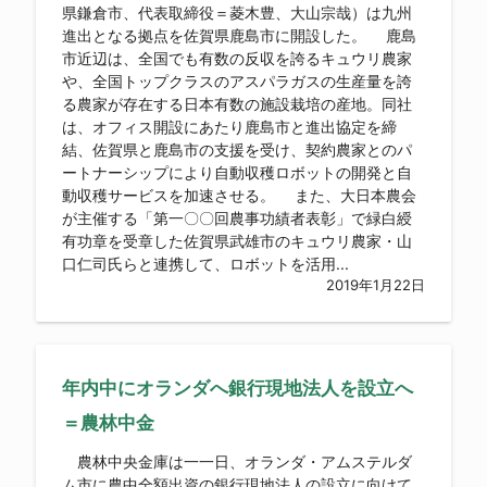
県鎌倉市、代表取締役＝菱木豊、大山宗哉）は九州
進出となる拠点を佐賀県鹿島市に開設した。 鹿島
市近辺は、全国でも有数の反収を誇るキュウリ農家
や、全国トップクラスのアスパラガスの生産量を誇
る農家が存在する日本有数の施設栽培の産地。同社
は、オフィス開設にあたり鹿島市と進出協定を締
結、佐賀県と鹿島市の支援を受け、契約農家とのパ
ートナーシップにより自動収穫ロボットの開発と自
動収穫サービスを加速させる。 また、大日本農会
が主催する「第一〇〇回農事功績者表彰」で緑白綬
有功章を受章した佐賀県武雄市のキュウリ農家・山
口仁司氏らと連携して、ロボットを活用...
2019年1月22日
年内中にオランダへ銀行現地法人を設立へ
＝農林中金
農林中央金庫は一一日、オランダ・アムステルダ
ム市に農中全額出資の銀行現地法人の設立に向けて