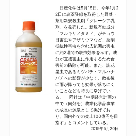
日産化学は5月15日、今年1月2
2日に農薬登録を取得した野菜・
茶用新規殺虫剤「グレーシア乳
剤」を発売した。新規有効成分
「フルキサメタミド」がチョウ
目害虫やアザミウマなど、薬剤
抵抗性害虫を含む広範囲の害虫
に約2週間の殺虫効果を示す。成
分が直接害虫に作用するため食
害前の防除が可能。また、訪花
昆虫であるミツバチ・マルハナ
バチへの影響が少なく、散布後
に雨が降っても効果が落ちにく
いことなども特長に挙げてい
る。 同社は「中期経営計画の
中で（同剤を）農業化学品事業
の成長の源泉として掲げてお
り、国内外での売上100億円を目
指す」とコメントしている。
2019年5月20日