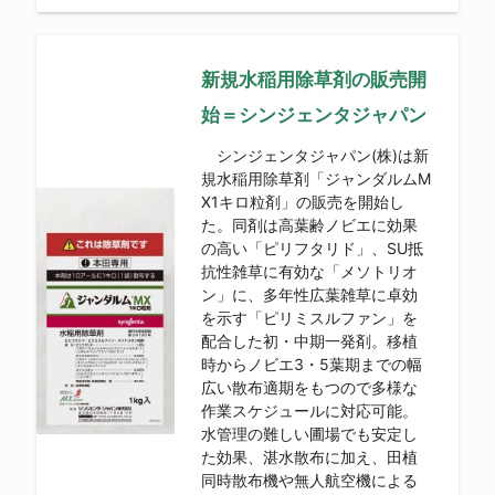
新規水稲用除草剤の販売開
始＝シンジェンタジャパン
シンジェンタジャパン(株)は新
規水稲用除草剤「ジャンダルムM
X1キロ粒剤」の販売を開始し
た。同剤は高葉齢ノビエに効果
の高い「ピリフタリド」、SU抵
抗性雑草に有効な「メソトリオ
ン」に、多年性広葉雑草に卓効
を示す「ピリミスルファン」を
配合した初・中期一発剤。移植
時からノビエ3・5葉期までの幅
広い散布適期をもつので多様な
作業スケジュールに対応可能。
水管理の難しい圃場でも安定し
た効果、湛水散布に加え、田植
同時散布機や無人航空機による