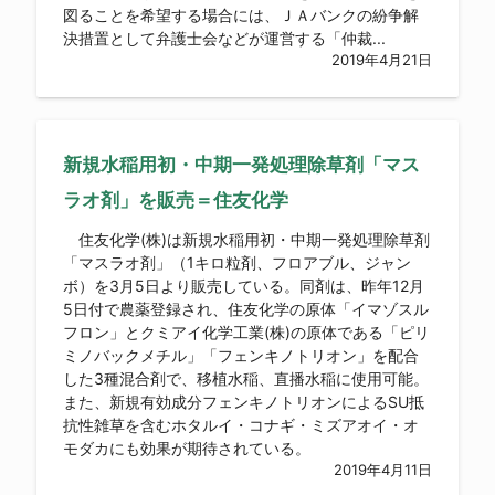
図ることを希望する場合には、ＪＡバンクの紛争解
決措置として弁護士会などが運営する「仲裁...
2019年4月21日
新規水稲用初・中期一発処理除草剤「マス
ラオ剤」を販売＝住友化学
住友化学(株)は新規水稲用初・中期一発処理除草剤
「マスラオ剤」（1キロ粒剤、フロアブル、ジャン
ボ）を3月5日より販売している。同剤は、昨年12月
5日付で農薬登録され、住友化学の原体「イマゾスル
フロン」とクミアイ化学工業(株)の原体である「ピリ
ミノバックメチル」「フェンキノトリオン」を配合
した3種混合剤で、移植水稲、直播水稲に使用可能。
また、新規有効成分フェンキノトリオンによるSU抵
抗性雑草を含むホタルイ・コナギ・ミズアオイ・オ
モダカにも効果が期待されている。
2019年4月11日