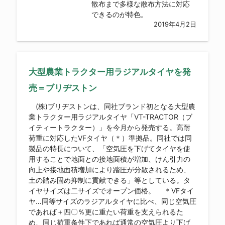
散布まで多様な散布方法に対応
できるのが特色。
2019年4月2日
大型農業トラクター用ラジアルタイヤを発
売＝ブリヂストン
(株)ブリヂストンは、同社ブランド初となる大型農
業トラクター用ラジアルタイヤ「VT-TRACTOR（ブ
イティートラクター）」を今月から発売する。高耐
荷重に対応したVFタイヤ（＊）準拠品。同社では同
製品の特長について、「空気圧を下げてタイヤを使
用することで地面との接地面積が増加、けん引力の
向上や接地面積増加により踏圧が分散されるため、
土の踏み固め抑制に貢献できる」等としている。タ
イヤサイズは二サイズでオープン価格。 ＊VFタイ
ヤ…同等サイズのラジアルタイヤに比べ、同じ空気圧
であれば＋四〇％更に重たい荷重を支えられるた
め、同じ荷重条件下であれば通常の空気圧より下げ