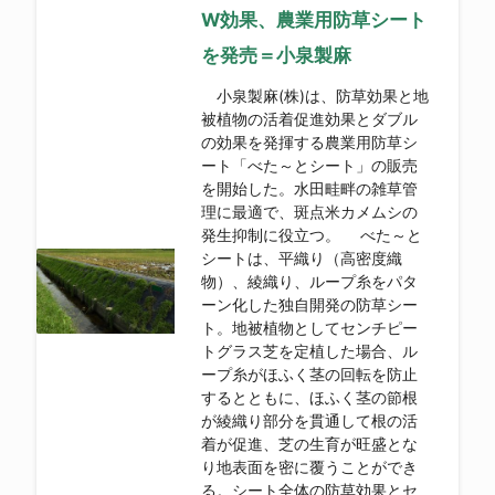
W効果、農業用防草シート
を発売＝小泉製麻
小泉製麻(株)は、防草効果と地
被植物の活着促進効果とダブル
の効果を発揮する農業用防草シ
ート「べた～とシート」の販売
を開始した。水田畦畔の雑草管
理に最適で、斑点米カメムシの
発生抑制に役立つ。 べた～と
シートは、平織り（高密度織
物）、綾織り、ループ糸をパタ
ーン化した独自開発の防草シー
ト。地被植物としてセンチピー
トグラス芝を定植した場合、ル
ープ糸がほふく茎の回転を防止
するとともに、ほふく茎の節根
が綾織り部分を貫通して根の活
着が促進、芝の生育が旺盛とな
り地表面を密に覆うことができ
る。シート全体の防草効果とセ