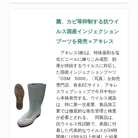
菌、カビ等抑制する抗ウイ
ルス国産インジェクション
ブーツを発売＝アキレス
アキレス(株)は、特殊薬剤を塩
化ビニールに練りこみ成型、効
果が持続するウイルスに対応し
た国産インジェクションブーツ
『OSM 5000』〔写真〕を卸売
専門店、有名ECサイト、アキレ
スウェブショップで今月中旬か
ら本格発売する。ウイルス感染
は、特に第一次産業、食品加工
業では徹底的な衛生管理と検査
が必要とされる。 同製品は、
抗ウイルス性試験で、表面に付
着した代表的なウイルスが24時
間後には99％以上低減した結果