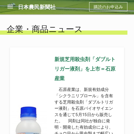
menu
日本農民新聞社
購読のお申込み
企業・商品ニュース
新規芝用殺虫剤「ダブルト
リガー液剤」を上市＝石原
産業
石原産業は、新規有効成分
「シクラニリプロール」を含有
する芝用殺虫剤「ダブルトリガ
ー液剤」を石原バイオサイエン
スを通じて5月15日から販売し
た。 同剤は同社が独自に発
明・開発した有効成分により、
チョウ目から甲虫類まで幅広い