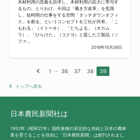
木材利用の意義を訴求し、木材利用の拡大に寄与す
るもの。とりわけ、今回は「働き方改革」を意識
し、短時間の仕事をする空間「タッチダウンオフィ
ス」を創る、というコンセプトを三社が共有、「こ
もれる」（イトーキ）、「たちよる」（オカム
ラ）、「ひらけた」（コクヨ）と題した三製品（ソ
ファ...
2018年10月26日
chevron_left
...
1
36
37
38
39
keyboard_arrow_left
トップへ戻る
日本農民新聞社は
1952年（昭和27年）国民食糧の安定的な供給と日本の農林
業を育てることを目的に「日本農民新聞」は創刊されまし