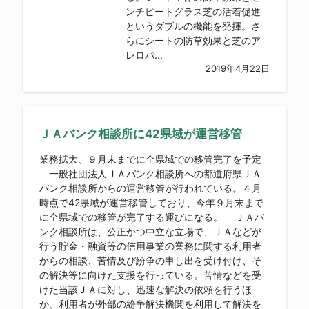
ンチピートグラス芝の活着促進
というダブルの機能を発揮。さ
らにシートの防草効果と芝のア
レロパ...
2019年4月22日
ＪＡバンク相談所に42県域が運営移管
業務拡大、９月末までに全県域での移管完了を予定
一般社団法人ＪＡバンク相談所への都道府県ＪＡ
バンク相談所からの運営移管が行われている。４月
時点で42県域が運営移管しており、今年９月末まで
に全県域での移管が完了する運びになる。 ＪＡバ
ンク相談所は、公正かつ中立な立場で、ＪＡなどが
行う貯金・融資等の信用事業の業務に関する利用者
からの相談、苦情及び紛争の申し出を受け付け、そ
の解決等に向けた支援を行っている。苦情などを受
けた当該ＪＡに対し、迅速な解決の依頼を行うほ
か、利用者が外部の紛争解決機関を利用して解決を