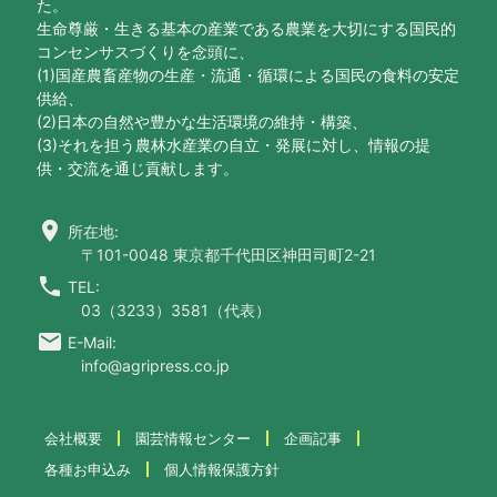
た。
生命尊厳・生きる基本の産業である農業を大切にする国民的
コンセンサスづくりを念頭に、
(1)国産農畜産物の生産・流通・循環による国民の食料の安定
供給、
(2)日本の自然や豊かな生活環境の維持・構築、
(3)それを担う農林水産業の自立・発展に対し、情報の提
供・交流を通じ貢献します。
location_on
所在地:
〒101-0048 東京都千代田区神田司町2-21
call
TEL:
03（3233）3581（代表）
email
E-Mail:
info@agripress.co.jp
会社概要
園芸情報センター
企画記事
各種お申込み
個人情報保護方針