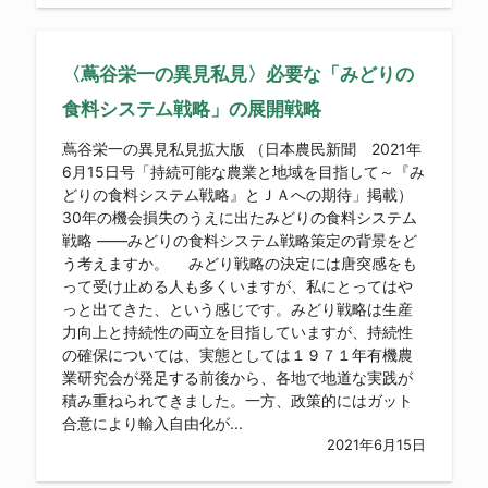
〈蔦谷栄一の異見私見〉必要な「みどりの
食料システム戦略」の展開戦略
蔦谷栄一の異見私見拡大版 （日本農民新聞 2021年
6月15日号「持続可能な農業と地域を目指して～『み
どりの食料システム戦略』とＪＡへの期待」掲載）
30年の機会損失のうえに出たみどりの食料システム
戦略 ――みどりの食料システム戦略策定の背景をど
う考えますか。 みどり戦略の決定には唐突感をも
って受け止める人も多くいますが、私にとってはや
っと出てきた、という感じです。みどり戦略は生産
力向上と持続性の両立を目指していますが、持続性
の確保については、実態としては１９７１年有機農
業研究会が発足する前後から、各地で地道な実践が
積み重ねられてきました。一方、政策的にはガット
合意により輸入自由化が...
2021年6月15日