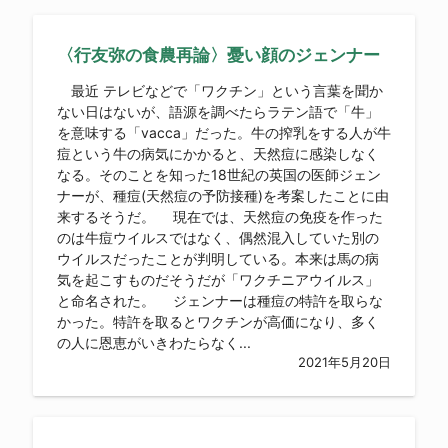
〈行友弥の食農再論〉憂い顔のジェンナー
最近 テレビなどで「ワクチン」という言葉を聞か
ない日はないが、語源を調べたらラテン語で「牛」
を意味する「vacca」だった。牛の搾乳をする人が牛
痘という牛の病気にかかると、天然痘に感染しなく
なる。そのことを知った18世紀の英国の医師ジェン
ナーが、種痘(天然痘の予防接種)を考案したことに由
来するそうだ。 現在では、天然痘の免疫を作った
のは牛痘ウイルスではなく、偶然混入していた別の
ウイルスだったことが判明している。本来は馬の病
気を起こすものだそうだが「ワクチニアウイルス」
と命名された。 ジェンナーは種痘の特許を取らな
かった。特許を取るとワクチンが高価になり、多く
の人に恩恵がいきわたらなく...
2021年5月20日