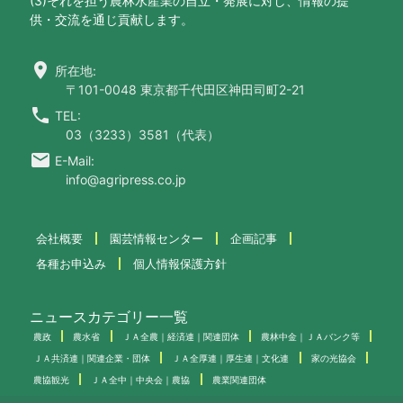
(3)それを担う農林水産業の自立・発展に対し、情報の提
供・交流を通じ貢献します。
location_on
所在地:
〒101-0048 東京都千代田区神田司町2-21
call
TEL:
03（3233）3581（代表）
email
E-Mail:
info@agripress.co.jp
会社概要
園芸情報センター
企画記事
各種お申込み
個人情報保護方針
ニュースカテゴリー一覧
農政
農水省
ＪＡ全農｜経済連｜関連団体
農林中金｜ＪＡバンク等
ＪＡ共済連｜関連企業・団体
ＪＡ全厚連｜厚生連｜文化連
家の光協会
農協観光
ＪＡ全中｜中央会｜農協
農業関連団体