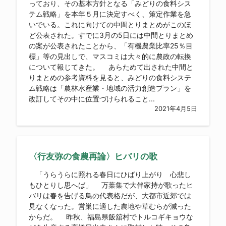
っており、その基本方針となる「みどりの食料シス
テム戦略」を本年５月に決定すべく、策定作業を急
いでいる。これに向けての中間とりまとめがこのほ
ど公表された。すでに3月の5日には中間とりまとめ
の案が公表されたことから、「有機農業比率25％目
標」等の見出しで、マスコミは大々的に農政の転換
について報じてきた。 あらためて出された中間と
りまとめの参考資料を見ると、みどりの食料システ
ム戦略は「農林水産業・地域の活力創造プラン」を
改訂してその中に位置づけられること...
2021年4月5日
〈行友弥の食農再論〉ヒバリの歌
「うらうらに照れる春日にひばり上がり 心悲し
もひとりし思へば」 万葉集で大伴家持が歌ったヒ
バリは春を告げる鳥の代表格だが、大都市近郊では
見なくなった。営巣に適した農地や草むらが減った
からだ。 昨秋、福島県飯舘村でトルコギキョウな