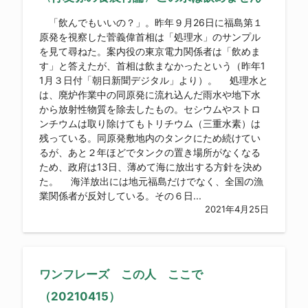
「飲んでもいいの？」。昨年９月26日に福島第１
原発を視察した菅義偉首相は「処理水」のサンプル
を見て尋ねた。案内役の東京電力関係者は「飲めま
す」と答えたが、首相は飲まなかったという（昨年1
1月３日付「朝日新聞デジタル」より）。 処理水と
は、廃炉作業中の同原発に流れ込んだ雨水や地下水
から放射性物質を除去したもの。セシウムやストロ
ンチウムは取り除けてもトリチウム（三重水素）は
残っている。同原発敷地内のタンクにため続けてい
るが、あと２年ほどでタンクの置き場所がなくなる
ため、政府は13日、薄めて海に放出する方針を決め
た。 海洋放出には地元福島だけでなく、全国の漁
業関係者が反対している。その６日...
2021年4月25日
ワンフレーズ この人 ここで
（20210415）