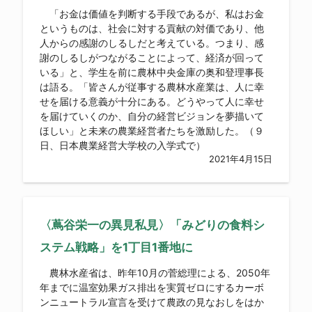
「お金は価値を判断する手段であるが、私はお金
というものは、社会に対する貢献の対価であり、他
人からの感謝のしるしだと考えている。つまり、感
謝のしるしがつながることによって、経済が回って
いる」と、学生を前に農林中央金庫の奥和登理事長
は語る。「皆さんが従事する農林水産業は、人に幸
せを届ける意義が十分にある。どうやって人に幸せ
を届けていくのか、自分の経営ビジョンを夢描いて
ほしい」と未来の農業経営者たちを激励した。（９
日、日本農業経営大学校の入学式で）
2021年4月15日
〈蔦谷栄一の異見私見〉「みどりの食料シ
ステム戦略」を1丁目1番地に
農林水産省は、昨年10月の菅総理による、2050年
年までに温室効果ガス排出を実質ゼロにするカーボ
ンニュートラル宣言を受けて農政の見なおしをはか