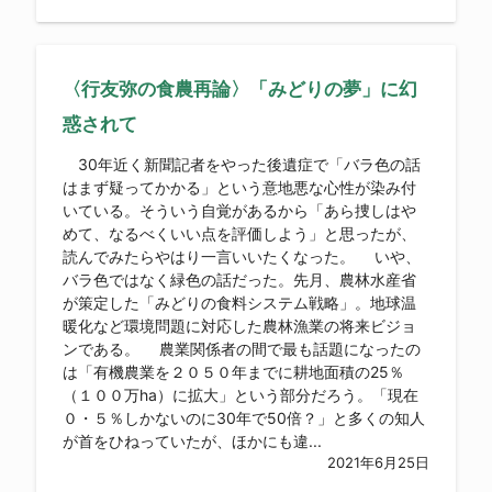
〈行友弥の食農再論〉「みどりの夢」に幻
惑されて
30年近く新聞記者をやった後遺症で「バラ色の話
はまず疑ってかかる」という意地悪な心性が染み付
いている。そういう自覚があるから「あら捜しはや
めて、なるべくいい点を評価しよう」と思ったが、
読んでみたらやはり一言いいたくなった。 いや、
バラ色ではなく緑色の話だった。先月、農林水産省
が策定した「みどりの食料システム戦略」。地球温
暖化など環境問題に対応した農林漁業の将来ビジョ
ンである。 農業関係者の間で最も話題になったの
は「有機農業を２０５０年までに耕地面積の25％
（１００万ha）に拡大」という部分だろう。「現在
０・５％しかないのに30年で50倍？」と多くの知人
が首をひねっていたが、ほかにも違...
2021年6月25日