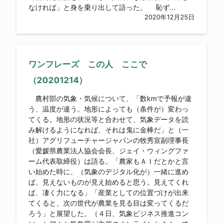
なければ」と身を乗り出して語った。 恥ず...
2020年12月25日
ワンフレーズ この人 ここで
（20201214）
農村部の気象・気候について、「数kmで予報が違
う、温度が違う。地形によっても（条件が）変わっ
てくる。地形の状況等と合わせて、気象データを読
み解けるようになれば、それは鬼に金棒だ」と（一
社）アグリフューチャージャパンの牧秀宣副理事長
（愛媛県農業法人協会会長、ジェイ・ウィングファ
ーム代表取締役）は語る。「農家もＡＩだとかと言
い始めた時に、（気象のデジタル化が）一緒に進め
ば、見えないものが見え始めると思う。見えてくれ
ば、凄く力になる」「産業としての位置づけが出来
てくると、次の世代が農業を見る目は変ってくるだ
ろう」と展望した。（４日、気象ビジネス推進コン