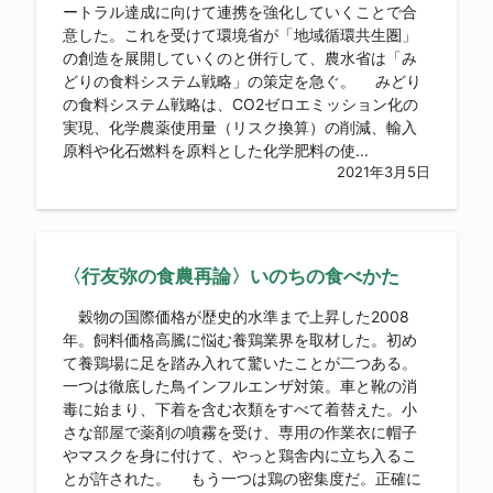
ートラル達成に向けて連携を強化していくことで合
意した。これを受けて環境省が「地域循環共生圏」
の創造を展開していくのと併行して、農水省は「み
どりの食料システム戦略」の策定を急ぐ。 みどり
の食料システム戦略は、CO2ゼロエミッション化の
実現、化学農薬使用量（リスク換算）の削減、輸入
原料や化石燃料を原料とした化学肥料の使...
2021年3月5日
〈行友弥の食農再論〉いのちの食べかた
穀物の国際価格が歴史的水準まで上昇した2008
年。飼料価格高騰に悩む養鶏業界を取材した。初め
て養鶏場に足を踏み入れて驚いたことが二つある。
一つは徹底した鳥インフルエンザ対策。車と靴の消
毒に始まり、下着を含む衣類をすべて着替えた。小
さな部屋で薬剤の噴霧を受け、専用の作業衣に帽子
やマスクを身に付けて、やっと鶏舎内に立ち入るこ
とが許された。 もう一つは鶏の密集度だ。正確に