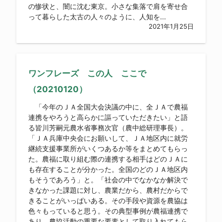
の惨状と、闇に沈む東京。小さな集落で肩を寄せ合
って暮らした太古の人々のように、人知を...
2021年1月25日
ワンフレーズ この人 ここで
（20210120）
「今年のＪＡ全国大会決議の中に、全ＪＡで農福
連携をやろうと高らかに謳っていただきたい」と語
る皆川芳嗣元農水省事務次官（農中総研理事長）。
「ＪＡ兵庫中央会にお願いして、ＪＡ地区内に就労
継続支援事業所がいくつあるか等をまとめてもらっ
た。農福に取り組む際の連携する相手はどのＪＡに
も存在することが分かった。全国のどのＪＡ地区内
もそうであろう」と。「社会の中でなかなか解決で
きなかった課題に対し、農業だから、農村だからで
きることがいっぱいある。その手段や資源を農協は
色々もっていると思う。その典型事例が農福連携で
あり、農協活動の重要な要素として取り入れてもら