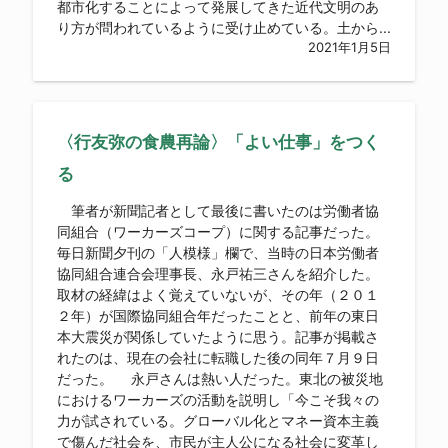
都市化することによって発展してきた近代文明のあ
り方が問われているように受け止めている。土から...
2021年1月5日
〈行友弥の食農再論〉「よい仕事」をつく
る
筆者が新聞記者として最後に書いたのは労働者協
同組合（ワーカーズコープ）に関する記事だった。
毎日新聞夕刊の「人模様」欄で、当時の日本労働者
協同組合連合会理事長、永戸祐三さんを紹介した。
取材の経緯はよく覚えていないが、その年（２０１
２年）が国際協同組合年だったことと、前年の東日
本大震災が関係していたように思う。記事が掲載さ
れたのは、現在の会社に転職した後の同年７月９日
だった。 永戸さんは熱い人だった。東北の被災地
におけるワーカーズの活動を説明し「今こそ我々の
力が試されている。グローバル化とマネー資本主義
で傷んだ社会を、市民が主人公になる社会に変革し