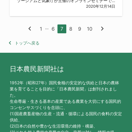
ソーシアムと気象庁が主催のオンラインセミナーで...
2020年12月14日
chevron_left
chevron_right
...
1
6
7
8
9
10
keyboard_arrow_left
トップへ戻る
日本農民新聞社は
1952年（昭和27年）国民食糧の安定的な供給と日本の農林
業を育てることを目的に「日本農民新聞」は創刊されまし
た。
生命尊厳・生きる基本の産業である農業を大切にする国民的
コンセンサスづくりを念頭に、
(1)国産農畜産物の生産・流通・循環による国民の食料の安定
供給、
(2)日本の自然や豊かな生活環境の維持・構築、