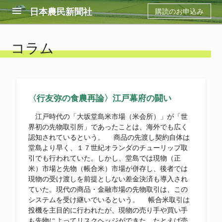
menu
日本農民新聞社
購読のお申込み
コラム
〈行友弥の食農再論〉江戸幕府の闘い
江戸時代の「大坂堂島米市場（米会所）」が「世
界初の先物取引所」であったことは、海外でも広く
認知されているという。 商品の先渡し契約自体は
堂島より早く、１７世紀オランダのチューリップ取
引でも行われていた。しかし、堂島では現物（正
米）市場と先物（帳合米）市場が併存し、後者では
現物の受け渡しを前提としない差金決済も導入され
ていた。現代の商品・金融市場の先物取引は、この
システムを受け継いでいるという。 帳合米取引は
投機を主目的に行われたが、現物の売り手や買い手
も先物によってリスクヘッジができた。たとえば売