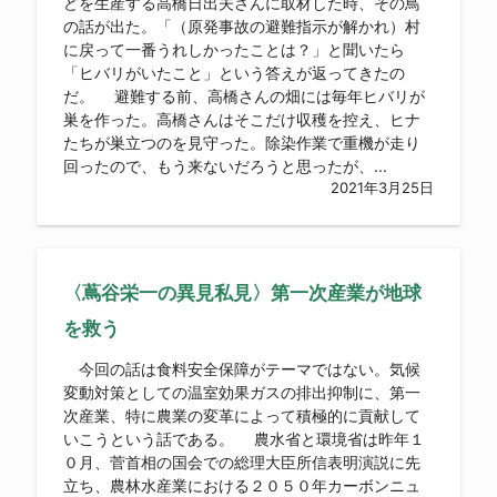
どを生産する高橋日出夫さんに取材した時、その鳥
の話が出た。「（原発事故の避難指示が解かれ）村
に戻って一番うれしかったことは？」と聞いたら
「ヒバリがいたこと」という答えが返ってきたの
だ。 避難する前、高橋さんの畑には毎年ヒバリが
巣を作った。高橋さんはそこだけ収穫を控え、ヒナ
たちが巣立つのを見守った。除染作業で重機が走り
回ったので、もう来ないだろうと思ったが、...
2021年3月25日
〈蔦谷栄一の異見私見〉第一次産業が地球
を救う
今回の話は食料安全保障がテーマではない。気候
変動対策としての温室効果ガスの排出抑制に、第一
次産業、特に農業の変革によって積極的に貢献して
いこうという話である。 農水省と環境省は昨年１
０月、菅首相の国会での総理大臣所信表明演説に先
立ち、農林水産業における２０５０年カーボンニュ