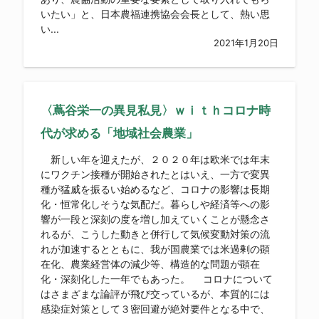
いたい」と、日本農福連携協会会長として、熱い思
い...
2021年1月20日
〈蔦谷栄一の異見私見〉ｗｉｔｈコロナ時
代が求める「地域社会農業」
新しい年を迎えたが、２０２０年は欧米では年末
にワクチン接種が開始されたとはいえ、一方で変異
種が猛威を振るい始めるなど、コロナの影響は長期
化・恒常化しそうな気配だ。暮らしや経済等への影
響が一段と深刻の度を増し加えていくことが懸念さ
れるが、こうした動きと併行して気候変動対策の流
れが加速するとともに、我が国農業では米過剰の顕
在化、農業経営体の減少等、構造的な問題が顕在
化・深刻化した一年でもあった。 コロナについて
はさまざまな論評が飛び交っているが、本質的には
感染症対策として３密回避が絶対要件となる中で、