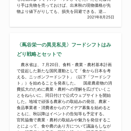
り手は先物を売っておけば、出来秋の現物価格が先
物より値下がりしても、損失を回避できる。逆...
2021年8月25日
〈蔦谷栄一の異見私見〉フードシフトはみ
どり戦略とセットで
農水省は、７月20日、食料・農業・農村基本計画
で提起した新たな国民運動として「食から日本を考
える。ニッポンフードシフト」（以下「フードシフ
ト」）を始めることを発表した。 国産農産物の消
費拡大のために農業・農村への理解を広げていくこ
とをねらいに、同日付けで公式ウェブサイトを開始
した。地域で頑張る農家らの取組みの発信、農家・
食品事業者・消費者からのアイデア募集を始めると
ともに、秋以降はイベントの告知等も予定する。
官民協働で農業・農村の取組みや魅力を発信するこ
とによって、食や農のあり方について議論もしなが