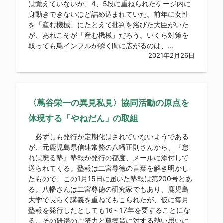
は覚えていないが、4、5段に重ねられたケージ内に
身動きできないほど詰め込まれていた。前年に女性
を「産む機械」にたとえて批判を浴びた大臣がいた
が、あれこそが「産む機械」だろう。いくら対策を
取っても鳥インフルが瞬く間に広がるのは、...
2021年2月26日
〈蔦谷栄一の異見私見〉協同活動の原点を
体現する「やねだん」の取組
必ずしも発行が定期化はされていないようである
が、元鹿児島県信連常務の八幡正則さんから、『怠
れば廃る塾』塾報が発行の都度、メールに添付して
送られてくる。塾報は二宮尊徳の言葉を解き明かし
たもので、この1月15日に届いた塾報は第200号とあ
る。八幡さんは二宮尊徳の研究家でもあり、鹿児島
大学で長らく講義を重ねてもこられたが、仮に毎月
塾報を発行したとしても16～17年を要することにな
る。その研鑽のご努力と尊徳翁に対する熱い思いに