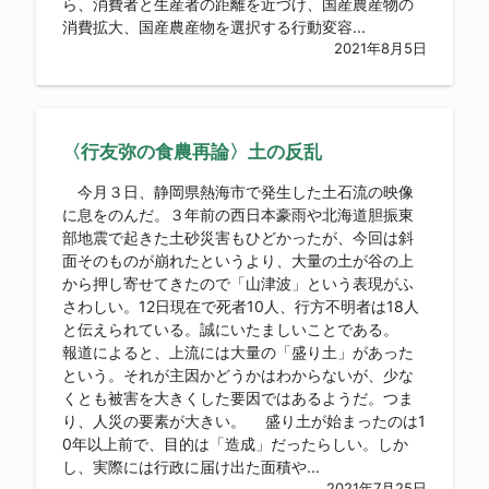
ら、消費者と生産者の距離を近づけ、国産農産物の
消費拡大、国産農産物を選択する行動変容...
2021年8月5日
〈行友弥の食農再論〉土の反乱
今月３日、静岡県熱海市で発生した土石流の映像
に息をのんだ。３年前の西日本豪雨や北海道胆振東
部地震で起きた土砂災害もひどかったが、今回は斜
面そのものが崩れたというより、大量の土が谷の上
から押し寄せてきたので「山津波」という表現がふ
さわしい。12日現在で死者10人、行方不明者は18人
と伝えられている。誠にいたましいことである。
報道によると、上流には大量の「盛り土」があった
という。それが主因かどうかはわからないが、少な
くとも被害を大きくした要因ではあるようだ。つま
り、人災の要素が大きい。 盛り土が始まったのは1
0年以上前で、目的は「造成」だったらしい。しか
し、実際には行政に届け出た面積や...
2021年7月25日