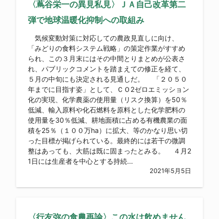
〈蔦谷栄一の異見私見〉ＪＡ自己改革第二
弾で地球温暖化抑制への取組み
気候変動対策に対応しての農政見直しに向け、
「みどりの食料システム戦略」の策定作業がすすめ
られ、この３月末にはその中間とりまとめが公表さ
れ、パブリックコメントを踏まえての修正を経て、
５月の中旬にも決定される見通しだ。 「２０５０
年までに目指す姿」として、ＣＯ2ゼロエミッション
化の実現、化学農薬の使用量（リスク換算）を50％
低減、輸入原料や化石燃料を原料とした化学肥料の
使用量を30％低減、耕地面積に占める有機農業の面
積を25％（１００万ha）に拡大、等のかなり思い切
った目標が掲げられている。最終的には若干の微調
整はあっても、大筋は既に固まったとみる。 ４月2
1日には生産者を中心とする持続...
2021年5月5日
〈行友弥の食農再論〉この水は飲めません