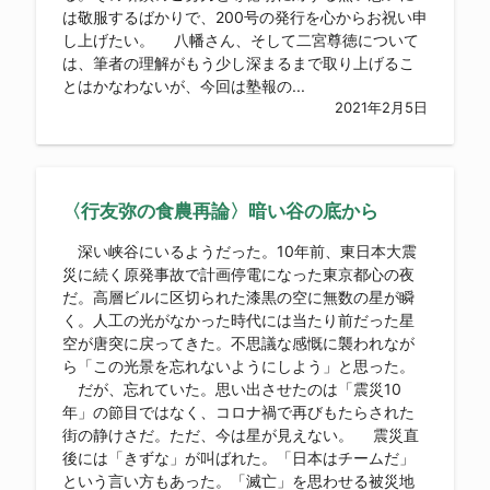
は敬服するばかりで、200号の発行を心からお祝い申
し上げたい。 八幡さん、そして二宮尊徳について
は、筆者の理解がもう少し深まるまで取り上げるこ
とはかなわないが、今回は塾報の...
2021年2月5日
〈行友弥の食農再論〉暗い谷の底から
深い峡谷にいるようだった。10年前、東日本大震
災に続く原発事故で計画停電になった東京都心の夜
だ。高層ビルに区切られた漆黒の空に無数の星が瞬
く。人工の光がなかった時代には当たり前だった星
空が唐突に戻ってきた。不思議な感慨に襲われなが
ら「この光景を忘れないようにしよう」と思った。
だが、忘れていた。思い出させたのは「震災10
年」の節目ではなく、コロナ禍で再びもたらされた
街の静けさだ。ただ、今は星が見えない。 震災直
後には「きずな」が叫ばれた。「日本はチームだ」
という言い方もあった。「滅亡」を思わせる被災地