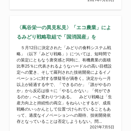
〈蔦谷栄一の異見私見〉「エコ農業」によ
るみどり戦略取組で「国消国産」を
５月12日に決定された「みどりの食料システム戦
略」（以下「みどり戦略」）については、短時間で
の策定にともなう唐突感と同時に、有機農業の面積
比率25％に代表されるようなハードルの高い目標設
定への驚き、そして羅列された技術開発によるイノ
ベーションに対する懐疑等が渦巻く。決定から一月
以上が経過する中で、「できるのか」「誰がやるの
か」から反応は徐々に「やるしかない」「何ができ
るのか」へと変わりつつある。 みどり戦略は「生
産力向上と持続性の両立」をねらいとするが、成長
戦略のいっかんとして位置づけられていることもあ
って、過度なイノベーションへの期待、技術開発依
存となっていることは否定しようもない。問...
2021年7月5日