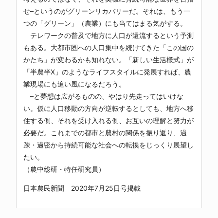
せ–というのがグリーンリカバリーだ。それは、もう一
つの「グリーン」（農業）にも当てはまる気がする。
テレワークの普及で地方に人口が還流するという予測
もある。大都市圏への人口集中を続けてきた「この国の
かたち」が変わるかも知れない。「新しい生活様式」が
「半農半X」のようなライフスタイルに発展すれば、農
業現場にも追い風になるだろう。
–と夢想は広がるものの、やはり先走ってはいけな
い。仮に人口移動の方向が逆転するとしても、地方へ移
住する側、それを受け入れる側、お互いの理解と努力が
必要だ。これまでの都市と農村の関係を振り返り、過
疎・過密から持続可能な社会への転換をじっくり展望し
たい。
（農中総研・特任研究員）
日本農民新聞 2020年7月25日号掲載