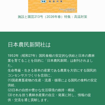
施設と園芸213号（2026年春）特集：高温対策
日本農民新聞社は
1952年（昭和27年）国民食糧の安定的な供給と日本の農林
業を育てることを目的に「日本農民新聞」は創刊されまし
た。
生命尊厳・生きる基本の産業である農業を大切にする国民的
コンセンサスづくりを念頭に、
(1)国産農畜産物の生産・流通・循環による国民の食料の安定
供給、
(2)日本の自然や豊かな生活環境の維持・構築、
(3)それを担う農林水産業の自立・発展に対し、情報の提
供・交流を通じ貢献します。