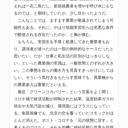
えれば一石二鳥だし、新規就農者を増やす呼び水にもな
るのでは、と期待していたが、少し甘かったようだ。
こんなことでは、ますます農業が敬遠されてしまう可
能性もある。それに、やはり技能実習生らは劣悪な条件
で酷使される存在だったのか、と胸が痛む。
もちろん、実習生を手厚く処遇してきた農業者もお
り、講演者が述べたのは一部の例外的なケースだったと
思いたい。だが「仕事と私生活の区別がはっきりしな
い」といった農業側の常識は、一般世間とのずれが大き
い。この事態を自らの働き方を見直すきっかけにしてほ
しい。そういう気付きをもたらす意味でも、異業種から
の農業参入は重要だといえる。
最近「グリーンリカバリー」という言葉をよく聞く。
コロナ禍で経済活動が抑制された結果、温室効果ガスの
排出や大気汚染が減り、環境面にはプラスになってい
る。衛星画像でも、北京の空を覆っていたスモッグがほ
とんど消えた。ポスト・コロナを「元の状態に戻す」と
考えるのではなく、それを契機に持続可能な世界を目指