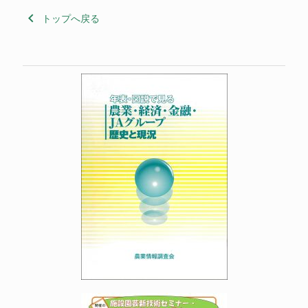
keyboard_arrow_left
トップへ戻る