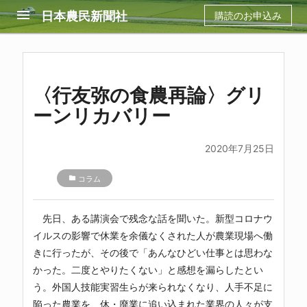
menu
日本農民新聞社
購読のお申込み
〈行友弥の食農再論〉グリ
ーンリカバリー
2020年7月25日
folder
コラム
先日、ある講演会で残念な話を聞いた。新型コロナウ
イルスの影響で休業を余儀なくされた人が農業現場へ働
きに行ったが、その後で「あんなひどい仕事とは思わな
かった。二度とやりたくない」と感想を漏らしたとい
う。外国人技能実習生らが来られなくなり、人手不足に
陥った農業を、休・廃業に追い込まれた業界の人々が支