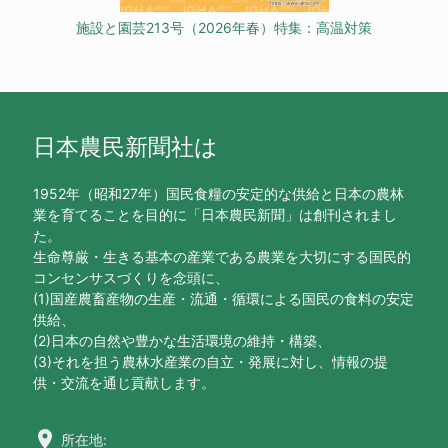
施設と園芸213号（2026年春）特集：高温対策
日本農民新聞社は
1952年（昭和27年）国民食糧の安定的な供給と日本の農林
業を育てることを目的に「日本農民新聞」は創刊されまし
た。
生命尊厳・生きる基本の産業である農業を大切にする国民的
コンセンサスづくりを念頭に、
(1)国産農畜産物の生産・流通・循環による国民の食料の安定
供給、
(2)日本の自然や豊かな生活環境の維持・構築、
(3)それを担う農林水産業の自立・発展に対し、情報の提
供・交流を通じ貢献します。
location_on
所在地: