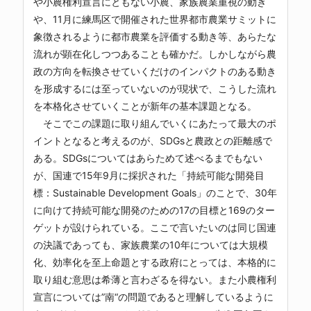
や小農権利宣言にともない小農、家族農業重視の動き
や、11月に練馬区で開催された世界都市農業サミットに
象徴されるように都市農業を評価する動き等、あらたな
流れが顕在化しつつあることも確かだ。しかしながら農
政の方向を転換させていくだけのインパクトのある動き
を形成するには至っていないのが現状で、こうした流れ
を本格化させていくことが新年の基本課題となる。
そこでこの課題に取り組んでいくにあたって最大のポ
イントとなると考えるのが、SDGsと農政との距離感で
ある。SDGsについてはあらためて述べるまでもない
が、国連で15年9月に採択された「持続可能な開発目
標：Sustainable Development Goals」のことで、30年
に向けて持続可能な開発のための17の目標と169のター
ゲットが設けられている。ここで言いたいのは同じ国連
の決議であっても、家族農業の10年については大規模
化、効率化を至上命題とする政府にとっては、本格的に
取り組む意思は希薄と言わざるを得ない。また小農権利
宣言については”南“の問題であると理解しているように