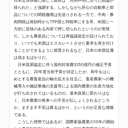
日米交渉決着に際して政府は「共同声明に沿った結論が
得られた」と強調する。しかしながら肝心の自動車と部
品についての関税撤廃は先送りされる一方で、牛肉・豚
肉関税は発効時からTPP国と同税率にする等、米国に一
方的に旨味のある内容で押し切られたというのが実情
だ。しかも農産品については再協議規定が設けられてお
り、いつでも米国はエスカレートさせた要求を突き付け
ることができるように措置されるなど、日本の米国従属
は強まるばかりだ。
日米貿易協定に伴う国内対策費3250億円の補正予算
とともに、20年度当初予算が決定したが、和牛をはじ
めとする農畜産品の輸出拡大を目玉に、畜産農家への機
械導入や施設整備の支援等による国内農業の生産力強化
が打ち出されてはいるものの、基本政策に変わりはな
く、日本農業の将来への不安が払しょくされるどころ
か、ますます不安は募るばかり、というのが正直な感慨
である。
こうした情勢ではあるが、国際家族農業の10年の開始