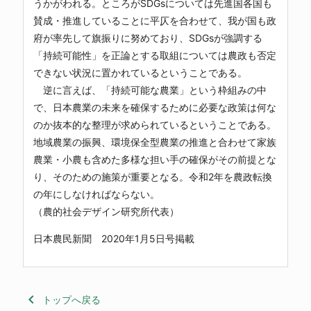
うかがわれる。ところがSDGsについては先進国各国も
賛成・推進していることに平仄を合わせて、我が国も政
府が率先して旗振りに努めており、SDGsが強調する
「持続可能性」を正論とする取組については農政も否定
できない状況に置かれているということである。
逆に言えば、「持続可能な農業」という枠組みの中
で、日本農業の未来を確保するために必要な政策は何な
のか抜本的な整理が求められているということである。
地域農業の振興、環境保全型農業の推進と合わせて家族
農業・小農も含めた多様な担い手の確保がその前提とな
り、そのための施策が重要となる。令和2年を農政転換
の年にしなければならない。
（農的社会デザイン研究所代表）
日本農民新聞 2020年1月5日号掲載
keyboard_arrow_left
トップへ戻る