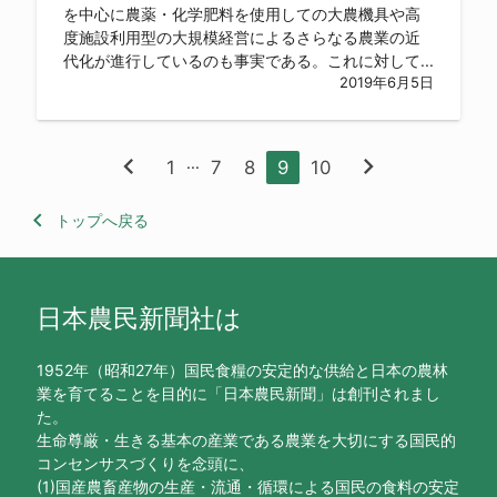
を中心に農薬・化学肥料を使用しての大農機具や高
度施設利用型の大規模経営によるさらなる農業の近
代化が進行しているのも事実である。これに対して...
2019年6月5日
chevron_left
chevron_right
...
1
7
8
9
10
keyboard_arrow_left
トップへ戻る
日本農民新聞社は
1952年（昭和27年）国民食糧の安定的な供給と日本の農林
業を育てることを目的に「日本農民新聞」は創刊されまし
た。
生命尊厳・生きる基本の産業である農業を大切にする国民的
コンセンサスづくりを念頭に、
(1)国産農畜産物の生産・流通・循環による国民の食料の安定