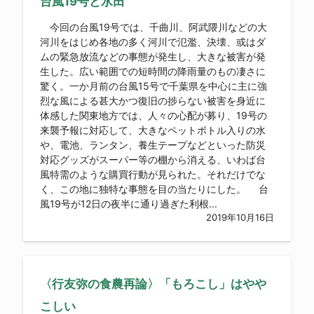
台風19号と水田
今回の台風19号では、千曲川、阿武隈川などの大
河川をはじめ各地の多く河川で氾濫、決壊、或はダ
ムの緊急放流などの事態が発生し、大きな被害が発
生した。広い範囲での短時間の降雨量のもの凄さに
驚く。一か月前の台風15号で千葉県を中心に主に強
烈な風による甚大かつ復旧の捗らない被害を身近に
体感した関東地方では、人々の心配が募り、19号の
来襲予報に対応して、大きなペットボトル入りの水
や、電池、ランタン、養生テープなどといった防災
対応グッズがスーパー等の棚から消える、いわば台
風特需のような購買行動が見られた。それだけでな
く、この地に独特な事態を目の当たりにした。 台
風19号が12日の夜半に通り過ぎた利根...
2019年10月16日
〈行友弥の食農再論〉「もろこし」はやや
こしい