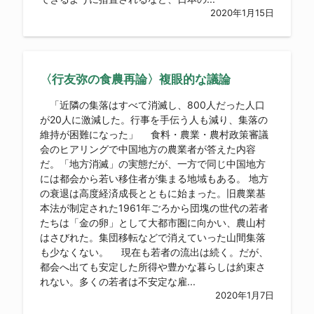
2020年1月15日
〈行友弥の食農再論〉複眼的な議論
「近隣の集落はすべて消滅し、800人だった人口
が20人に激減した。行事を手伝う人も減り、集落の
維持が困難になった」 食料・農業・農村政策審議
会のヒアリングで中国地方の農業者が答えた内容
だ。「地方消滅」の実態だが、一方で同じ中国地方
には都会から若い移住者が集まる地域もある。 地方
の衰退は高度経済成長とともに始まった。旧農業基
本法が制定された1961年ごろから団塊の世代の若者
たちは「金の卵」として大都市圏に向かい、農山村
はさびれた。集団移転などで消えていった山間集落
も少なくない。 現在も若者の流出は続く。だが、
都会へ出ても安定した所得や豊かな暮らしは約束さ
れない。多くの若者は不安定な雇...
2020年1月7日