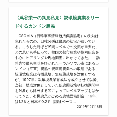
〈蔦谷栄一の異見私見〉親環境農業をリー
ドするカンドン農協
GSOMIA（日韓軍事情報包括保護協定）の失効は
免れたものの、日韓関係は最悪の状況が続いてい
る。こうした時ほど民間レベルでの交流が重要だ、
との思いも手伝って、韓国の都市農業や協同組合を
中心にヒアリングや現地調査に出かけてきた。 訪
問先で最も興味をひかれた一つがソウル市にあるカ
ンドン（江東）農協の親環境農業への取組である。
親環境農業は有機栽培、無農薬栽培を対象とする
が、1997年に親環境農業育成法を成立させて以降、
当初、助成対象としていた低農薬栽培や転換期間中
を対象から除外する等によってレベルアップをはか
ってきた。有機農業が占める農地面積割合（16年）
は1.2％と日本の0.2％（認証ベース...
2019年12月18日