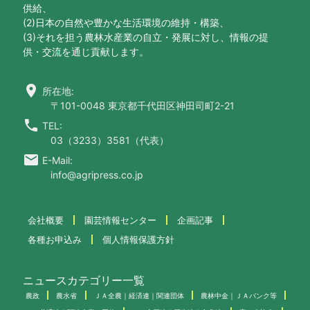
供給、
(2)日本の自然や豊かな生活環境の維持・構築、
(3)それを担う農林水産業の自立・発展に対し、情報の提
供・交流を通じ貢献します。
location_on
所在地:
〒101-0048 東京都千代田区神田司町2-21
call
TEL:
03（3233）3581（代表）
email
E-Mail:
info@agripress.co.jp
会社概要
園芸情報センター
企画記事
各種お申込み
個人情報保護方針
ニュースカテゴリー一覧
農政
農水省
ＪＡ全農｜経済連｜関連団体
農林中金｜ＪＡバンク等