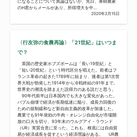
になることについて異論はないが、先日、果樹農家
のH君からメールがあり、所得増大を中...
2020年2月15日
〈行友弥の食農再論〉「21世紀」はいつま
で？
英国の歴史家ホブズボームは「長い19世紀」と
「短い20世紀」という時代区分を唱えた。前者はフ
ランス革命の起きた1789年に始まり、後者は第1次世
界大戦が勃発した1914年から冷戦終結の91年まで。
世界史の潮流を踏まえた説得力のある説だと思う。
90年代前半は日本国内でも大きな変化があった。
バブル崩壊で経済が長期低迷に陥り、成長力回復の
ための規制緩和など新自由主義的改革が加速した。
農業でも91年発効の牛肉・オレンジ自由化が市場開
放の口火を切り、93年末のウルグアイ・ラウンド
（UR）実質合意に至った。これも、根底には自由貿
易が経済成長を促すという経済理論がある。 UR農