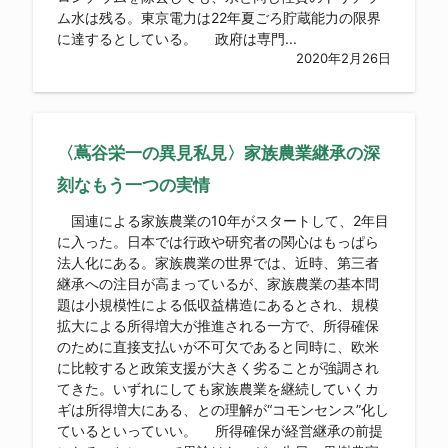
ム水は残る。東京電力は22年夏ごろ貯蔵能力の限界
に達するとしている。 政府は専門...
2020年2月26日
〈蔦谷栄一の異見私見〉家族農業継承の深
刻なもう一つの実情
国連による家族農業の10年がスタートして、2年目
に入った。日本では行政や研究者の関心はもっぱら
法人化にある。家族農業の世界では、近時、第三者
継承への注目が高まっているが、家族農業の基本問
題は小規模性による低収益構造にあるとされ、規模
拡大による所得増大が推進される一方で、所得確保
のために直接支払いが不可欠であると同時に、欧米
に比較すると政策支援が大きく劣ることが強調され
てきた。いずれにしても家族農業を継続していくカ
ギは所得増大にある、との理解が“コモンセンス”化し
ているといっていい。 所得確保が経営継承の前提