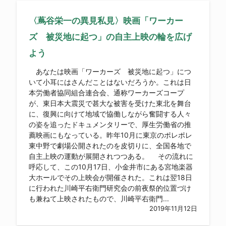
〈蔦谷栄一の異見私見〉映画「ワーカー
ズ 被災地に起つ」の自主上映の輪を広げ
よう
あなたは映画「ワーカーズ 被災地に起つ」につ
いて小耳にはさんだことはないだろうか。これは日
本労働者協同組合連合会、通称ワーカーズコープ
が、東日本大震災で甚大な被害を受けた東北を舞台
に、復興に向けて地域で協働しながら奮闘する人々
の姿を追ったドキュメンタリーで、厚生労働省の推
薦映画にもなっている。昨年10月に東京のポレポレ
東中野で劇場公開されたのを皮切りに、全国各地で
自主上映の運動が展開されつつある。 その流れに
呼応して、この10月17日、小金井市にある宮地楽器
大ホールでその上映会が開催された。これは翌18日
に行われた川崎平右衛門研究会の前夜祭的位置づけ
も兼ねて上映されたもので、川崎平右衛門...
2019年11月12日