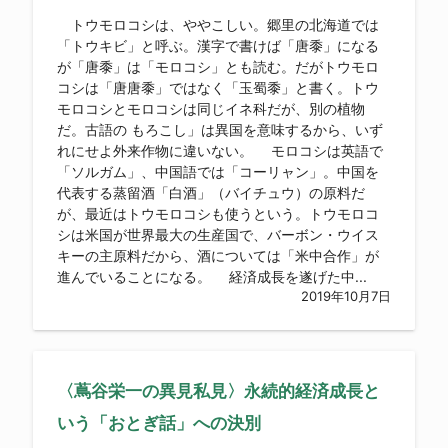
トウモロコシは、ややこしい。郷里の北海道では
「トウキビ」と呼ぶ。漢字で書けば「唐黍」になる
が「唐黍」は「モロコシ」とも読む。だがトウモロ
コシは「唐唐黍」ではなく「玉蜀黍」と書く。トウ
モロコシとモロコシは同じイネ科だが、別の植物
だ。古語の もろこし」は異国を意味するから、いず
れにせよ外来作物に違いない。 モロコシは英語で
「ソルガム」、中国語では「コーリャン」。中国を
代表する蒸留酒「白酒」（バイチュウ）の原料だ
が、最近はトウモロコシも使うという。トウモロコ
シは米国が世界最大の生産国で、バーボン・ウイス
キーの主原料だから、酒については「米中合作」が
進んでいることになる。 経済成長を遂げた中...
2019年10月7日
〈蔦谷栄一の異見私見〉永続的経済成長と
いう「おとぎ話」への決別