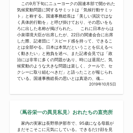
この9月下旬にニューヨークの国連本部で開かれた
気候変動問題に関するサミットは「気候行動サミッ
ト」と称する。国連事務総長は「美しい演説ではな
く具体的行動を」と呼び掛けており、その思いをも
ろに出した名称が掲げられた。 これに日本からは
小泉環境大臣が出席したが、22日の関連会合に出席
した際、記者団に「スピード感を持って、できるこ
とは全部やる。日本は本気だということを伝えるべ
く動きたい」と抱負を述べ、また記者会見では「政
治には非常に多くの問題があり、時には退屈だ。気
候変動のような大きな問題は楽しく、クールで、セ
クシーに取り組むべきだ」と語ったことが報じられ
ている。国連事務総長の思いとは真逆の、魂...
2019年10月5日
〈蔦谷栄一の異見私見〉おれたちの直売所
家内の実家は長野県伊那市で、95歳になる母親が
まだそこそこに元気にしている。できるだけ顔を見