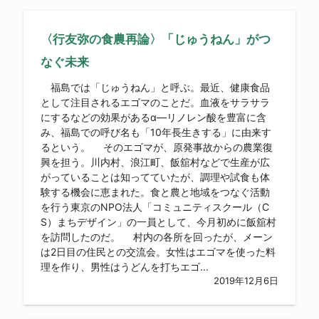
〈行友弥の食農再論〉「じゅうねん」がつ
なぐ未来
福島では「じゅうねん」と呼ぶ。最近、健康食品
として注目されるエゴマのことだ。血液をサラサラ
にするなどの効果があるα―リノレン酸を豊富に含
み、福島での呼び名も「10年長生きする」に由来す
るという。 そのエゴマが、原発事故からの農業復
興を担う。川内村、浪江町、飯舘村などで生産が広
がっていることは知ってていたが、調理や試食も体
験する機会に恵まれた。食と農と地域をつなぐ活動
を行う東京のNPO法人「コミュニティスクール（C
S）まちデザイン」の一員として、今月初めに飯舘村
を訪問したのだ。 村内の各所を回ったが、メーン
は2日目の住民との交流会。女性はエゴマを使った料
理を作り、男性はうどんを打ちエゴ...
2019年12月6日