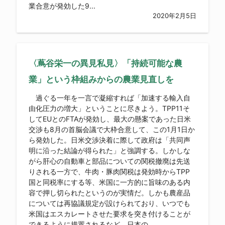
業合意が発効した9...
2020年2月5日
〈蔦谷栄一の異見私見〉「持続可能な農
業」という枠組みからの農業見直しを
過ぐる一年を一言で凝縮すれば「加速する輸入自
由化圧力の増大」ということに尽きよう。TPP11そ
してEUとのFTAが発効し、最大の懸案であった日米
交渉も8月の首脳会議で大枠合意して、この1月1日か
ら発効した。日米交渉決着に際して政府は「共同声
明に沿った結論が得られた」と強調する。しかしな
がら肝心の自動車と部品についての関税撤廃は先送
りされる一方で、牛肉・豚肉関税は発効時からTPP
国と同税率にする等、米国に一方的に旨味のある内
容で押し切られたというのが実情だ。しかも農産品
については再協議規定が設けられており、いつでも
米国はエスカレートさせた要求を突き付けることが
できるように措置されるなど、日本の...