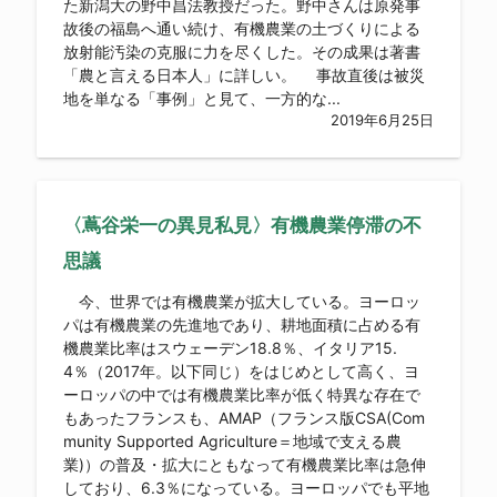
た新潟大の野中昌法教授だった。野中さんは原発事
故後の福島へ通い続け、有機農業の土づくりによる
放射能汚染の克服に力を尽くした。その成果は著書
「農と言える日本人」に詳しい。 事故直後は被災
地を単なる「事例」と見て、一方的な...
2019年6月25日
〈蔦谷栄一の異見私見〉有機農業停滞の不
思議
今、世界では有機農業が拡大している。ヨーロッ
パは有機農業の先進地であり、耕地面積に占める有
機農業比率はスウェーデン18.8％、イタリア15.
4％（2017年。以下同じ）をはじめとして高く、ヨ
ーロッパの中では有機農業比率が低く特異な存在で
もあったフランスも、AMAP（フランス版CSA(Com
munity Supported Agriculture＝地域で支える農
業)）の普及・拡大にともなって有機農業比率は急伸
しており、6.3％になっている。ヨーロッパでも平地