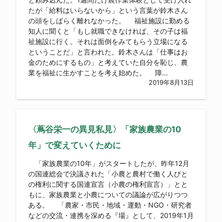
たが「給料はいらないから」という言葉が鈴木さん
の頭をしばらく離れなかった。 福祉施設に勤める
知人に聞くと「もし就職できなければ、その子は福
祉施設に行く。それは面倒をみてもらう立場になる
ということだ」と言われた。鈴木さんは「仕事はお
金のためにするもの」と考えていた自分を恥じ、農
業を福祉に生かすことを考え始めた。 障...
2019年8月13日
〈蔦谷栄一の異見私見〉「家族農業の10
年」で変えていくために
「家族農業の10年」がスタートしたが、昨年12月
の国連総会で決議された「小農と農村で働く人びと
の権利に関する国連宣言（小農の権利宣言）」とと
もに、家族農業と小農についての議論が広がりつつ
ある。 「農家・市民・地域・運動・NGO・研究者
などの交流・連携を深める『場』として、2019年1月