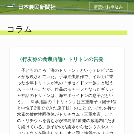
menu
日本農民新聞社
購読のお申込み
コラム
〈行友弥の食農再論〉トリトンの告発
子どものころ「海のトリトン」というテレビアニ
メが放映されていた。手塚治虫原作で、イルカに乗
った少年トリトンが悪の「ポセイドン一族」と戦う
ストーリー。だが、作品のモチーフとなったギリシ
ャ神話のトリトンは、海神ポセイドンの息子だとい
う。 科学用語の「トリトン」は三重陽子（陽子1個
と中性子2個でできた原子核）のことで、それを持つ
水素の放射性同位体がトリチウム（三重水素）。こ
のトリチウムを含む水が福島第1原発の敷地内にたま
り続けている。原子炉の汚染水からセシウムやスト
ロンチウムを除去しても、水と同じ性質のトリチウ