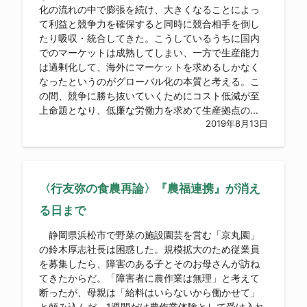
化の流れの中で膨張を続け、大きくなることによっ
て利益と競争力を確保すると同時に競合相手を倒し
たり吸収・統合してきた。こうしているうちに国内
でのマーケットは成熟してしまい、一方で生産能力
は過剰化して、海外にマーケットを求めるしかなく
なったというのがグローバル化の本質と考える。こ
の間、競争に勝ち抜いていくためにコスト低減が至
上命題となり、低廉な労働力を求めて生産拠点の...
2019年8月13日
〈行友弥の食農再論〉『農福連携』が消え
る日まで
静岡県浜松市で野菜の施設園芸を営む「京丸園」
の鈴木厚志社長は困惑した。規模拡大のため従業員
を募集したら、障害のある子とそのお母さんが訪ね
てきたからだ。「障害者に農作業は無理」と考えて
断ったが、母親は「給料はいらないから働かせて」
と頼み込んだ。1週間だけ農作業体験として受け入れ