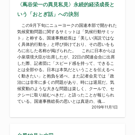
〈蔦谷栄一の異見私見〉永続的経済成長と
いう「おとぎ話」への決別
この9月下旬にニューヨークの国連本部で開かれた
気候変動問題に関するサミットは「気候行動サミッ
ト」と称する。国連事務総長は「美しい演説ではな
く具体的行動を」と呼び掛けており、その思いをも
ろに出した名称が掲げられた。 これに日本からは
小泉環境大臣が出席したが、22日の関連会合に出席
した際、記者団に「スピード感を持って、できるこ
とは全部やる。日本は本気だということを伝えるべ
く動きたい」と抱負を述べ、また記者会見では「政
治には非常に多くの問題があり、時には退屈だ。気
候変動のような大きな問題は楽しく、クールで、セ
クシーに取り組むべきだ」と語ったことが報じられ
ている。国連事務総長の思いとは真逆の、魂...
2019年11月1日