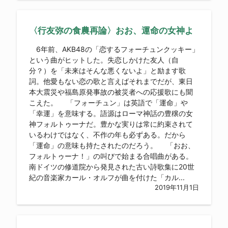
〈行友弥の食農再論〉おお、運命の女神よ
6年前、AKB48の「恋するフォーチュンクッキー」
という曲がヒットした。失恋しかけた友人（自
分？）を「未来はそんな悪くないよ」と励ます歌
詞。他愛もない恋の歌と言えばそれまでだが、東日
本大震災や福島原発事故の被災者への応援歌にも聞
こえた。 「フォーチュン」は英語で「運命」や
「幸運」を意味する。語源はローマ神話の豊穣の女
神フォルトゥーナだ。豊かな実りは常に約束されて
いるわけではなく、不作の年も必ずある。だから
「運命」の意味も持たされたのだろう。 「おお、
フォルトゥーナ！」の叫びで始まる合唱曲がある。
南ドイツの修道院から発見された古い詩歌集に20世
紀の音楽家カール・オルフが曲を付けた「カル...
2019年11月1日