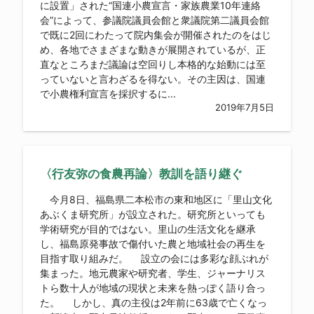
に設置」された“国連小農宣言・家族農業10年連絡
会”によって、参議院議員会館と衆議院第二議員会館
で既に2回にわたって院内集会が開催されたのをはじ
め、各地でさまざまな動きが展開されているが、正
直なところまだ議論は空回りし本格的な始動には至
っていないと言わざるを得ない。その主因は、国連
で小農権利宣言を採択するに...
2019年7月5日
〈行友弥の食農再論〉教訓を語り継ぐ
今月8日、福島県二本松市の東和地区に「里山文化
あぶくま研究所」が設立された。研究所といっても
学術研究が目的ではない。里山の生活文化を継承
し、福島原発事故で傷付いた農と地域社会の再生を
目指す取り組みだ。 設立の会には多彩な顔ぶれが
集まった。地元農家や研究者、学生、ジャーナリス
トら数十人が地域の現状と未来を熱っぽく語り合っ
た。 しかし、真の主役は2年前に63歳で亡くなっ