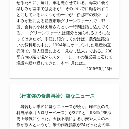
せるために、毎月、車を走らせている。母親に会う
楽しみが基本ではあるが、そのついでに顔を出すこ
とにしているいくつかの一つが、伊那市の郊外、ま
すみが丘にある産直市場グリーンファームで、都
度、会長の小林史麿さんと小一時間は話し込んでく
る。 グリーンファームは随分と知られるようにな
ってはきたが、手短に紹介しておけば、農免道路沿
いの飼料畑の中に、1994年にオープンした農産物直
売所で、個人経営による「見なし法人」である。200
平方mの売り場からスタートし、その後必要に応じて
増設を繰り返してきた。本年1月には...
2019年9月13日
〈行友弥の食農再論〉嫌なニュース
暑苦しい季節に嫌なニュースが続く。昨年度の食
料自給率（カロリーベース）が37％と、93年に並ぶ
史上最低になった。天候不順による小麦や大豆の不
作が原因というが、米の作況指数が74だったあの年