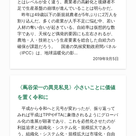
とはレベルが全く違う。農業者の高齢化と後継者不
足で生産基盤の崩壊が進んでいることは明らかだ。
昨年は49歳以下の新規就農者が5年ぶりに2万人を
割り込んだ。多くの産業が人手不足に悩む中、若い
人材の奪い合いが起きている。自給率は仮想的な数
字であり、天候など偶発的要因にも左右されるが、
農地・人・技術という生産要素を総合した自給力の
確保が課題だろう。 国連の気候変動政府間パネル
（IPCC）は、地球温暖化の影...
2019年9月5日
〈蔦谷栄一の異見私見〉小さいことに価値
を置く令和に
平成から令和へと元号が変わったが、振り返って
みれば平成はTPPやFTAに象徴されるようにグローバ
ル化の進展が顕著であり、これを必然化させたのが
利益追求と組織化・システム化・規模拡大であろ
う。組織化・システム化・規模拡大は市場化・自由