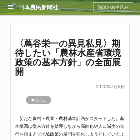
menu
日本農民新聞社
購読のお申込み
〈蔦谷栄一の異見私見〉期
待したい「農林水産省環境
政策の基本方針」の全面展
開
2020年7月5日
folder
コラム
新たな食料・農業・農村基本計画がスタートした。基
本構図は従来方針を踏襲しながら高齢化や人口減少の進
行を踏まえて地域政策の展開を強化しようとしているよ