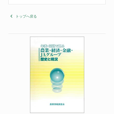
keyboard_arrow_left
トップへ戻る