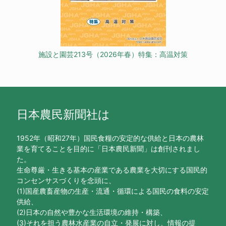
施設と園芸213号（2026年春）特集：高温対策
日本農民新聞社は
1952年（昭和27年）国民食糧の安定的な供給と日本の農林
業を育てることを目的に「日本農民新聞」は創刊されまし
た。
生命尊厳・生きる基本の産業である農業を大切にする国民的
コンセンサスづくりを念頭に、
(1)国産農畜産物の生産・流通・循環による国民の食料の安定
供給、
(2)日本の自然や豊かな生活環境の維持・構築、
(3)それを担う農林水産業の自立・発展に対し、情報の提