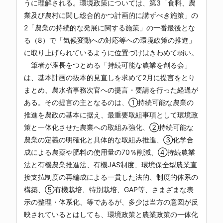
うに理解される。環境政策については、第3「食料、農
業及び農村に関し総合的かつ計画的に講ずべき施策」の
2「農業の持続的な発展に関する施策」の一番最後とな
る（8）で「気候変動への対応等への環境政策の推進」
に取り上げられているように位置づけはきわめて弱い。
筆者が座長をつとめる「持続可能な農業を創る会」
は、基本計画の抜本的見直しを求めて2月に提言をとり
まとめ、農水省事務次官への提言・要請を行った経過が
ある。その提言の主となるのは、①持続可能な農業の
推進を農政の基本に据え、最重要取組事項として環境政
策と一体化させた農業への取組み強化、②持続可能な
農業の定義の明確化と具体的な取組み推進、③化学合
成による農薬や肥料の使用量の70％削減、④持続農業
法と有機農業推進法、有機JAS制度、環境保全型農業直
接支払制度の再編成による一貫した法的、制度的体系の
構築、⑤有機栽培、特別栽培、GAP等、さまざまな表
示の整理・体系化、等であるが、多少は当方の意図が反
映されているとはしても、環境政策と農業政策の一体化