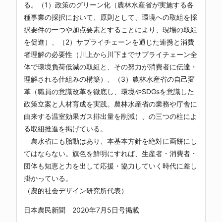
る。（1）政策のグリーン化（農林水産省が実施する各
種事業の採択において、原則として、環境への取組を採
択要件の一つや加点要素とすることにより、現場の取組
を促進）、（2）サプライチェーンを通じた連携と消費
者理解の必要性（川上から川下までサプライチェーン全
体で環境負荷低減の取組と、その努力が消費者に伝達・
理解される仕組みの構築）、（3）農林水産省の自己変
革（職員の意識改革を徹底し、環境やSDGsを意識した
政策立案と人材育成を実践。農林水産省の業務や庁舎に
由来する温室効果ガス排出量を削減）、の三つの柱によ
る取組推進を掲げている。
農水省にも胎動はあり、本基本方針を絶対に画餅にし
てはならない。旗色を鮮明にすれば、生産者・消費者・
団体も知恵と力を出して応援・協力していく時代に差し
掛かっている。
（農的社会デザイン研究所代表）
日本農民新聞 2020年7月5日号掲載