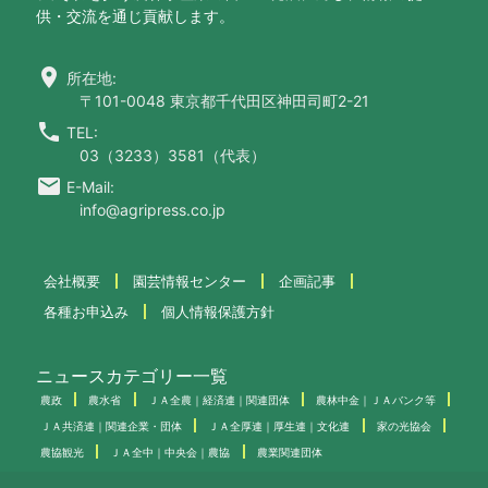
供・交流を通じ貢献します。
location_on
所在地:
〒101-0048 東京都千代田区神田司町2-21
call
TEL:
03（3233）3581（代表）
email
E-Mail:
info@agripress.co.jp
会社概要
園芸情報センター
企画記事
各種お申込み
個人情報保護方針
ニュースカテゴリー一覧
農政
農水省
ＪＡ全農｜経済連｜関連団体
農林中金｜ＪＡバンク等
ＪＡ共済連｜関連企業・団体
ＪＡ全厚連｜厚生連｜文化連
家の光協会
農協観光
ＪＡ全中｜中央会｜農協
農業関連団体