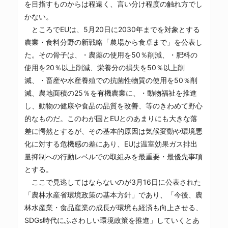
を目指すものからは程遠く、言い分け程度の触れ方でし
かない。
ところでEUは、5月20日に2030年までを対象とする
農業・食料分野の新戦略「農場から食卓まで」を公表し
た。その骨子は、・農薬の使用を50％削減、・肥料の
使用を20％以上削減、栄養分の損失を50％以上削
減、・畜産や水産養殖での抗菌性物質の使用を50％削
減、農地面積の25％を有機農業に、・動物福祉を推進
し、動物の健康や食品の品質を改善、等のきわめて野心
的なものだ。このわが国とEUとのあまりにも大きな落
差に愕然とするが、その基本的原因は気候変動や環境悪
化に対する危機感の差にあり、EUは温室効果ガス排出
量抑制への行動レベルでの取組みを最重要・最優先事項
とする。
ここで見逃してはならないのが3月16日に公表された
「農林水産省環境政策の基本方針」であり、「今後、農
林水産業・食品産業の成長が環境も経済も向上させる、
SDGs時代にふさわしい環境政策を推進」していくとあ