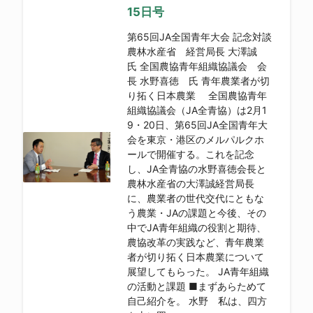
15日号
第65回JA全国青年大会 記念対談
農林水産省 経営局長 大澤誠
氏 全国農協青年組織協議会 会
長 水野喜徳 氏 青年農業者が切
り拓く日本農業 全国農協青年
組織協議会（JA全青協）は2月1
9・20日、第65回JA全国青年大
会を東京・港区のメルパルクホ
ールで開催する。これを記念
し、JA全青協の水野喜徳会長と
農林水産省の大澤誠経営局長
に、農業者の世代交代にともな
う農業・JAの課題と今後、その
中でJA青年組織の役割と期待、
農協改革の実践など、青年農業
者が切り拓く日本農業について
展望してもらった。 JA青年組織
の活動と課題 ■まずあらためて
自己紹介を。 水野 私は、四方