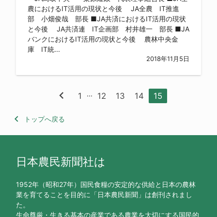
農におけるIT活用の現状と今後 JA全農 IT推進
部 小畑俊哉 部長 ■JA共済におけるIT活用の現状
と今後 JA共済連 IT企画部 村井雄一 部長 ■JA
バンクにおけるIT活用の現状と今後 農林中央金
庫 IT統...
2018年11月5日
chevron_left
...
1
12
13
14
15
keyboard_arrow_left
トップへ戻る
日本農民新聞社は
1952年（昭和27年）国民食糧の安定的な供給と日本の農林
業を育てることを目的に「日本農民新聞」は創刊されまし
た。
生命尊厳・生きる基本の産業である農業を大切にする国民的