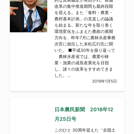
改革の集中推進期間も最終段階
を迎える。また「食料・農業・
農村基本計画」の見直しの論議
も始まる。新たな年を取り巻く
環境変化をふまえた農政の展開
方向を、昨年7月に農林水産事務
次官に就任した末松広行氏に聞
いた。 ■平成30年を振り返って
農林水産省では、農業や林
業・漁業の成長産業化を目指
し、諸々の改革をすすめてきま
した。...
2019年1月5日
日本農民新聞 2018年12
月25日号
このひと 30周年迎えた「全国土