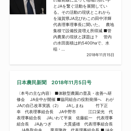
とJAを繋ぐ活動を展開してい
る。その活動の現状とこれから
を滋賀県JA北びわこの田中洋輝
代表理事理事長に聞いた。 農地
集積で設備投資増え所得減 ■管
内農業の現状と課題は？ 管内
の水田面積は約5400haで、水
稲・...
2018年11月15日
日本農民新聞 2018年11月5日号
〈本号の主な内容〉 ■体験型農園の普及・改善へ研
修会 JA全中が開催 ■協同組合の役割発揮へ わが
JAの自己改革実践（2） JAしまね 竹下正
幸 代表理事組合長 JA中野市 江口栄光 代
表理事組合長 JAいわて平泉 佐藤鉱一 代表理事
組合長 JAあつぎ 大貫盛雄 代表理事組合長
JA鳥取中央 栗原隆政 代表理事組合長 ■JA全