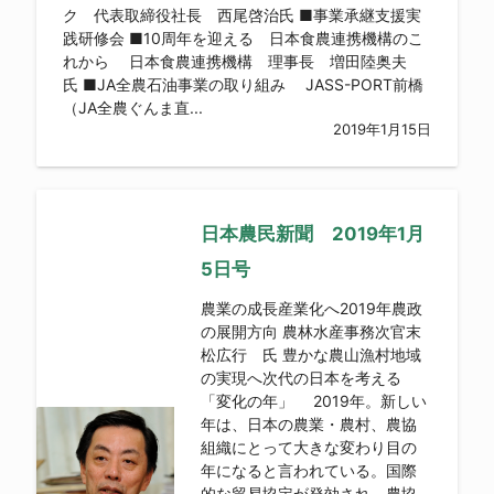
ク 代表取締役社長 西尾啓治氏 ■事業承継支援実
践研修会 ■10周年を迎える 日本食農連携機構のこ
れから 日本食農連携機構 理事長 増田陸奥夫
氏 ■JA全農石油事業の取り組み JASS-PORT前橋
（JA全農ぐんま直...
2019年1月15日
日本農民新聞 2019年1月
5日号
農業の成長産業化へ2019年農政
の展開方向 農林水産事務次官末
松広行 氏 豊かな農山漁村地域
の実現へ次代の日本を考える
「変化の年」 2019年。新しい
年は、日本の農業・農村、農協
組織にとって大きな変わり目の
年になると言われている。国際
的な貿易協定が発効され、農協