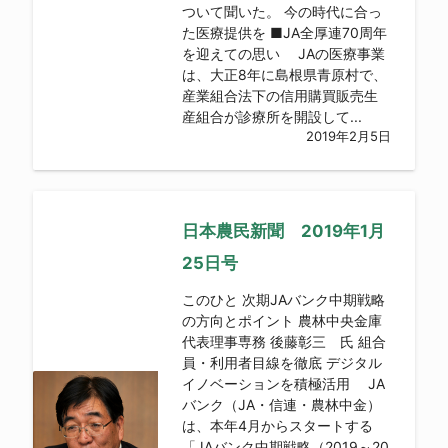
ついて聞いた。 今の時代に合っ
た医療提供を ■JA全厚連70周年
を迎えての思い JAの医療事業
は、大正8年に島根県青原村で、
産業組合法下の信用購買販売生
産組合が診療所を開設して...
2019年2月5日
日本農民新聞 2019年1月
25日号
このひと 次期JAバンク中期戦略
の方向とポイント 農林中央金庫
代表理事専務 後藤彰三 氏 組合
員・利用者目線を徹底 デジタル
イノベーションを積極活用 JA
バンク（JA・信連・農林中金）
は、本年4月からスタートする
「JAバンク中期戦略（2019～20