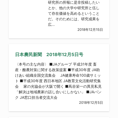
研究所の所報に是非投稿したい
とか、他の大学や研究所と伍し
て存在価値を高めるということ
だ。そのためには、研究成果を
広...
2018年12月15日
日本農民新聞 2018年12月5日号
〈本号の主な内容〉 ■JAグループ 平成31年度 畜
産・酪農対策に関する政策提案 ■平成30年度 JA助
けあい組織全国交流集会 JA健康寿命100歳サミッ
ト ■平成30年度 西日本地区 JA教育文化活動研究集
会 家の光協会が大阪で開く ■蔦谷栄一の異見私見
「解決は地域農家の話し合いにしかない」 ■JAバン
ク JA窓口担当者交流大会
2018年12月5日