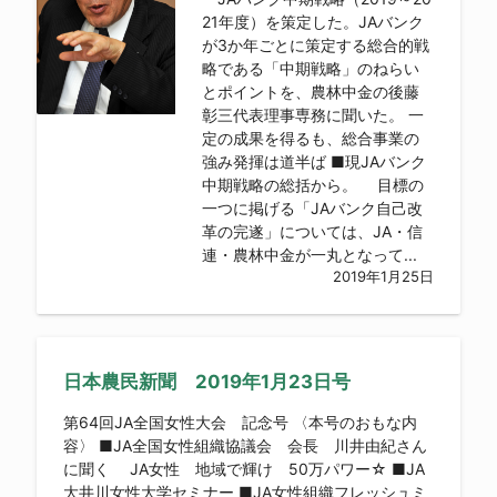
21年度）を策定した。JAバンク
が3か年ごとに策定する総合的戦
略である「中期戦略」のねらい
とポイントを、農林中金の後藤
彰三代表理事専務に聞いた。 一
定の成果を得るも、総合事業の
強み発揮は道半ば ■現JAバンク
中期戦略の総括から。 目標の
一つに掲げる「JAバンク自己改
革の完遂」については、JA・信
連・農林中金が一丸となって...
2019年1月25日
日本農民新聞 2019年1月23日号
第64回JA全国女性大会 記念号 〈本号のおもな内
容〉 ■JA全国女性組織協議会 会長 川井由紀さん
に聞く JA女性 地域で輝け 50万パワー☆ ■JA
大井川女性大学セミナー ■JA女性組織フレッシュミ