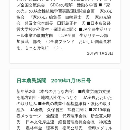
ズ全国交流集会 SDGsの理解・活動を学習 ■『家
の光』のJA女性組織学習実践運動関連企画 家の光
協会 『家の光』編集長 白崎豊士 氏 家の光協
会 普及文化本部長 田野島正伸 氏 ■日本農業経
営大学校の卒業生・保護者に聞く ■JA全農生活リテ
ール事業の展開方向 〇JA全農 生活リテール部
加藤武 部長 〇全農ブランド おいしい国産食材
を、もっと身近に 〇...
2019年1月23日
日本農民新聞 2019年1月15日号
新年第2弾 〈本号のおもな内容〉 ■農業労働力支援
を地方創生・地域活性化へつなぐ JA全農おおいた
の取り組み ■全農の農業生産基盤維持・強化の取り
組み JA全農 久保省三 常務に聞く ■2019年新
春メッセージ 全酪連 代表理事会長 砂金甚太郎
氏 日本文化厚生連 経営管理委員会会長 神尾透
氏 農林年金 理事長 松岡公明氏 雪印メグミル