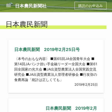
menu
日本農民新聞社
購読のお申込み
日本農民新聞
日本農民新聞 2019年2月25日号
〈本号のおもな内容〉 ■第65回JA全国青年大会 ■
第14回JAバンク担い手金融リーダー全国大会 ■第61
回全国家の光大会 ■JA出資型農業法人全国実践交流
研究会 ■JA出資型農業法人管理者研修会 ■行友弥の
食農再論「統計は正しくても」
2019年2月25日
日本農民新聞 2019年2月