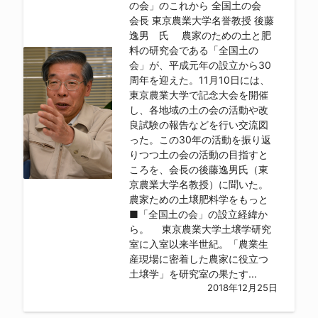
の会」のこれから 全国土の会
会長 東京農業大学名誉教授 後藤
逸男 氏 農家のための土と肥
料の研究会である「全国土の
会」が、平成元年の設立から30
周年を迎えた。11月10日には、
東京農業大学で記念大会を開催
し、各地域の土の会の活動や改
良試験の報告などを行い交流図
った。この30年の活動を振り返
りつつ土の会の活動の目指すと
ころを、会長の後藤逸男氏（東
京農業大学名教授）に聞いた。
農家ための土壌肥料学をもっと
■「全国土の会」の設立経緯か
ら。 東京農業大学土壌学研究
室に入室以来半世紀。「農業生
産現場に密着した農家に役立つ
土壌学」を研究室の果たす...
2018年12月25日