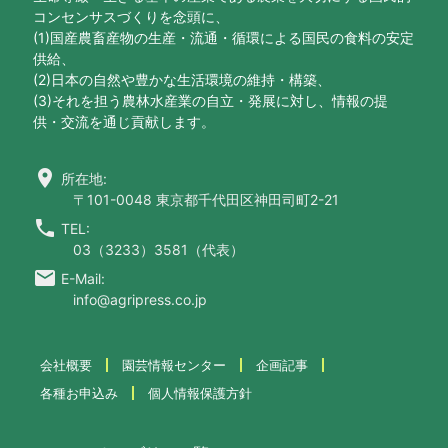
コンセンサスづくりを念頭に、
(1)国産農畜産物の生産・流通・循環による国民の食料の安定
供給、
(2)日本の自然や豊かな生活環境の維持・構築、
(3)それを担う農林水産業の自立・発展に対し、情報の提
供・交流を通じ貢献します。
location_on
所在地:
〒101-0048 東京都千代田区神田司町2-21
call
TEL:
03（3233）3581（代表）
email
E-Mail:
info@agripress.co.jp
会社概要
園芸情報センター
企画記事
各種お申込み
個人情報保護方針