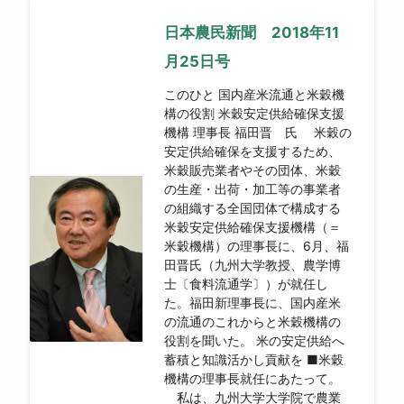
日本農民新聞 2018年11
月25日号
このひと 国内産米流通と米穀機
構の役割 米穀安定供給確保支援
機構 理事長 福田晋 氏 米穀の
安定供給確保を支援するため、
米穀販売業者やその団体、米穀
の生産・出荷・加工等の事業者
の組織する全国団体で構成する
米穀安定供給確保支援機構（＝
米穀機構）の理事長に、6月、福
田晋氏（九州大学教授、農学博
士〔食料流通学〕）が就任し
た。福田新理事長に、国内産米
の流通のこれからと米穀機構の
役割を聞いた。 米の安定供給へ
蓄積と知識活かし貢献を ■米穀
機構の理事長就任にあたって。
私は、九州大学大学院で農業