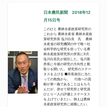
日本農民新聞 2018年12
月15日号
このひと 農林水産政策研究所の
これから 農林水産省 農林水産政
策研究所長 塩川白良 氏 農林
水産省の研究機関の中で唯一社
会科学的な研究を担っている農
林水産政策研究所の所長に9月、
塩川白良氏が就任した。塩川新
所長に今後の研究の方向性と舵
取りを聞いた。 研究所のステー
タスを上げる ■所長就任に当た
っての抱負から。 行政への貢
献が第一義であることはもちろ
んだが、併せて研究所と研究員
ひとり一人の評価とステータス
を上げていきたい。例えば農林
水産政策研究所に就職したい、