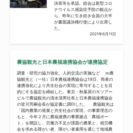
決算等を承認。総会は新型コロ
ナウイルス感染症予防の観点か
ら、昨年に引き続き会員の大半
が書面議決権行使により出席し
た。
2021年6月11日
農協観光と日本農福連携協会が連携協定
調査・研究の協力強化、人的交流の実施など ㈱農
協観光と（一社）日本農福連携協会は19日、両者の
連携強化により共生社会の実現に寄与することを目
的にする協定を締結した。東京・秋葉原のＮツアー
ビルで農協観光の清水清男社長と日本農福連携協会
の皆川芳嗣会長が協定書に調印した。 農協観光は
「国内農業の発展と共生社会の実現」の事業理念の
もと、今年２月に農福連携の事業拠点「農福ポー
ト」を開設し、労働力不足が課題の農業と、就労機
会を求める障がい者、障がい者雇用を通じて地域農