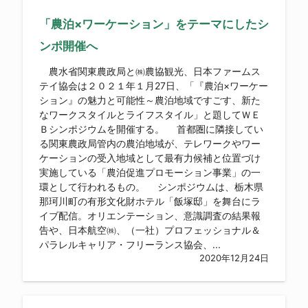
「農泊×ワーケーション」をテーマにしたシ
ンポ開催へ
農水省関東農政局と㈱農協観光、日本ファームス
テイ協会は２０２１年１月27日、「『農泊×ワーケー
ション』の魅力と可能性～農泊地域ですごす、新た
なワークスタイルとライフスタイル」と題してＷＥ
Ｂシンポジウムを開催する。 首都圏に隣接してい
る関東農政局管内の農泊地域が、テレワークやワー
ケーションの受入地域として最有力候補と位置づけ
実施している「農泊促進プロモーション事業」の一
環として行われるもの。 シンポジウムは、栃木県
那珂川町の有形文化財ホテル「飯塚邸」を舞台にラ
イブ配信。オリエンテーション、意識調査の結果報
告や、日本航空㈱、（一社）プロフェッショナル＆
パラレルキャリア・フリーランス協会、...
2020年12月24日