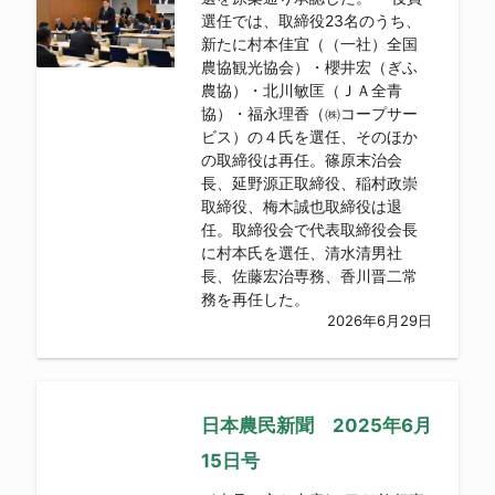
選任では、取締役23名のうち、
新たに村本佳宜（（一社）全国
農協観光協会）・櫻井宏（ぎふ
農協）・北川敏匡（ＪＡ全青
協）・福永理香（㈱コープサー
ビス）の４氏を選任、そのほか
の取締役は再任。篠原末治会
長、延野源正取締役、稲村政崇
取締役、梅木誠也取締役は退
任。取締役会で代表取締役会長
に村本氏を選任、清水清男社
長、佐藤宏治専務、香川晋二常
務を再任した。
2026年6月29日
日本農民新聞 2025年6月
15日号