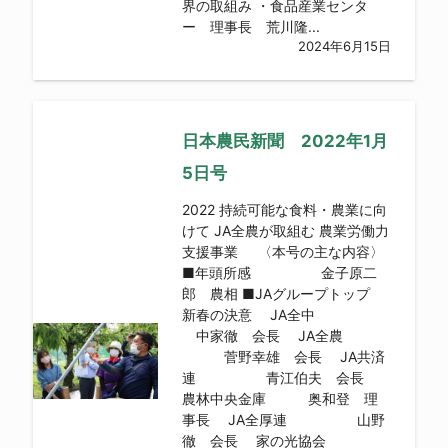
界の取組み ・食品産業センタ
ー 理事長 荒川隆...
2024年6月15日
日本農民新聞 2022年1月
5日号
2022 持続可能な食料・農業に向
けて JA全農が取組む 農業労働力
支援事業 〈本号の主な内容〉
■年頭所感 金子原二
郎 農相 ■JAグループトップ
新春の決意 JA全中
中家徹 会長 JA全農
菅野幸雄 会長 JA共済
連 青江伯夫 会長
農林中央金庫 奥和登 理
事長 JA全厚連 山野
徹 会長 家の光協会