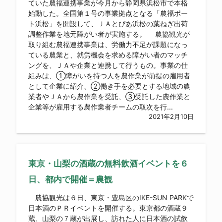
ていた農福連携事業が今月から静岡県浜松市で本格
始動した。全国第１号の事業拠点となる「農福ポー
ト浜松」を開設して、ＪＡとぴあ浜松の葉ねぎ出荷
調整作業を地元障がい者が実施する。 農協観光が
取り組む農福連携事業は、労働力不足が課題になっ
ている農業と、就労機会を求める障がい者のマッチ
ングを、ＪＡや企業と連携して行うもの。事業の仕
組みは、①障がいを持つ人を農作業が前提の雇用者
として企業に紹介、②働き手を必要とする地域の農
業者やＪＡから農作業を受託、③受託した農作業と
企業等が雇用する農作業者チームの取次を行...
2021年2月10日
東京・山梨の酒蔵の無料飲酒イベントを６
日、都内で開催＝農観
農協観光は６日、東京・豊島区のIKE-SUN PARKで
日本酒のＰＲイベントを開催する。東京都の酒蔵９
蔵、山梨の７蔵が出展し、訪れた人に日本酒の試飲