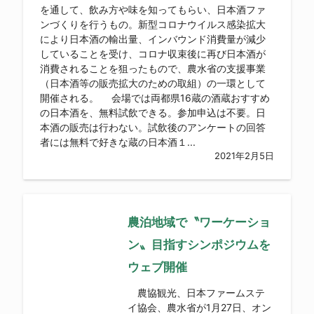
を通して、飲み方や味を知ってもらい、日本酒ファ
ンづくりを行うもの。新型コロナウイルス感染拡大
により日本酒の輸出量、インバウンド消費量が減少
していることを受け、コロナ収束後に再び日本酒が
消費されることを狙ったもので、農水省の支援事業
（日本酒等の販売拡大のための取組）の一環として
開催される。 会場では両都県16蔵の酒蔵おすすめ
の日本酒を、無料試飲できる。参加申込は不要。日
本酒の販売は行わない。試飲後のアンケートの回答
者には無料で好きな蔵の日本酒１...
2021年2月5日
農泊地域で〝ワーケーショ
ン〟目指すシンポジウムを
ウェブ開催
農協観光、日本ファームステ
イ協会、農水省が1月27日、オン