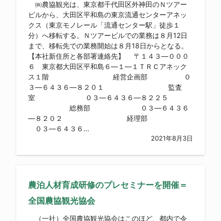
㈱農協観光は、東京都千代田区外神田のＮツアー
ビルから、大田区平和島の東京流通センターアネッ
クス（東京モノレール「流通センター駅」徒歩１
分）へ移転する。Ｎツアービルでの業務は８月12日
まで、移転先での業務開始は８月18日からとなる。
【本社新住所と各部署連絡先】 〒１４３―０００
６ 東京都大田区平和島６―１―１ＴＲＣアネック
ス１階 経営企画部 ０
３―６４３６―８２０１ 監査
室 ０３―６４３６―８２２５
総務部 ０３―６４３６
―８２０２ 経理部
０３―６４３６...
2021年8月3日
農泊人材育成研修のプレセミナーを開催＝
全国農協観光協会
（一社）全国農協観光協会はこのほど、都内で令