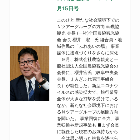
月15日号
このひと 新たな社会環境下での
Ｎツアーグループの方向 ㈱農協
観光 会長 (一社)全国農協観光協
会 会長 櫻井 宏 氏 組合員・地
域住民の「ふれあいの場」 事業
媒体に接点づくりをさらに深化
９月、株式会社農協観光と一
般社団法人全国農協観光協会の
会長に、櫻井宏氏（岐阜中央会
会長、ＪＡぎふ代表理事組合
長）が就任した。新型コロナウ
イルスの感染拡大で、旅行業界
全体が大きな打撃を受けている
なか、新たな社会環境下におけ
るＮツアーグループの展開方向
を聞いた。 事業回復に全力、事
業転換や新規事業も ■まず会長
に就任した現在のお気持ちから
今は思い切った抱負を述べら