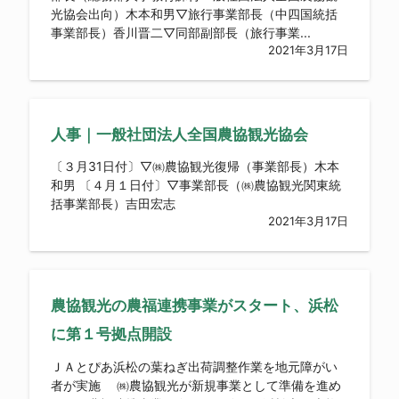
光協会出向）木本和男▽旅行事業部長（中四国統括
事業部長）香川晋二▽同部副部長（旅行事業...
2021年3月17日
人事｜一般社団法人全国農協観光協会
〔３月31日付〕▽㈱農協観光復帰（事業部長）木本
和男 〔４月１日付〕▽事業部長（㈱農協観光関東統
括事業部長）吉田宏志
2021年3月17日
農協観光の農福連携事業がスタート、浜松
に第１号拠点開設
ＪＡとぴあ浜松の葉ねぎ出荷調整作業を地元障がい
者が実施 ㈱農協観光が新規事業として準備を進め