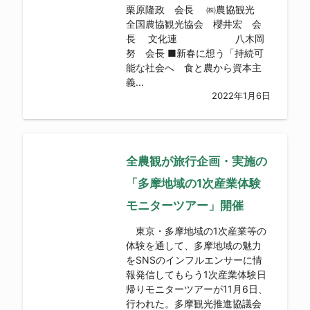
栗原隆政 会長 ㈱農協観光
全国農協観光協会 櫻井宏 会
長 文化連 八木岡
努 会長 ■新春に想う「持続可
能な社会へ 食と農から資本主
義...
2022年1月6日
全農観が旅行企画・実施の
「多摩地域の1次産業体験
モニターツアー」開催
東京・多摩地域の1次産業等の
体験を通して、多摩地域の魅力
をSNSのインフルエンサーに情
報発信してもらう1次産業体験日
帰りモニターツアーが11月6日、
行われた。多摩観光推進協議会