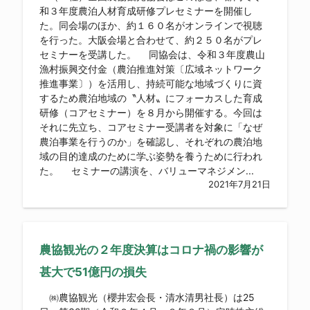
和３年度農泊人材育成研修プレセミナーを開催し
た。同会場のほか、約１６０名がオンラインで視聴
を行った。大阪会場と合わせて、約２５０名がプレ
セミナーを受講した。 同協会は、令和３年度農山
漁村振興交付金（農泊推進対策〔広域ネットワーク
推進事業〕）を活用し、持続可能な地域づくりに資
するため農泊地域の〝人材〟にフォーカスした育成
研修（コアセミナー）を８月から開催する。今回は
それに先立ち、コアセミナー受講者を対象に「なぜ
農泊事業を行うのか」を確認し、それぞれの農泊地
域の目的達成のために学ぶ姿勢を養うために行われ
た。 セミナーの講演を、バリューマネジメン...
2021年7月21日
農協観光の２年度決算はコロナ禍の影響が
甚大で51億円の損失
㈱農協観光（櫻井宏会長・清水清男社長）は25