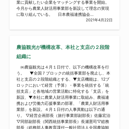
業に貢献したい企業をマッチングする事業を開始。
今月から農業人財活用事業部を新設して理念の実現
に取り組んでいる。 日本農福連携協会...
2021年4月22日
農協観光が機構改革、本社と支店の２段階
組織に
㈱農協観光は４月１日付で、以下の機構改革を行
う。 ▼全国７ブロックの統括事業部を廃止し、本
社と支店の２段階組織とする、▼支店機能は、12ブ
ロックにおいて経営（予算）・事業を統括する「統
括支店」と各地域の営業活動に特化する「支店」を
新設、▼本社に農業人財活用事業に取組み、農福連
携および労働力応援事業の部署、「農業人財活用事
業部」を新設。４月１日付の人事異動は以下の通
り。 ▽経営企画部長（旅行事業部副部長）佐藤宏治
▽同部副部長（関西統括事業部長）長瀬憲司▽総務
部長（総務部人事教育課付一般社団法人全国農協観