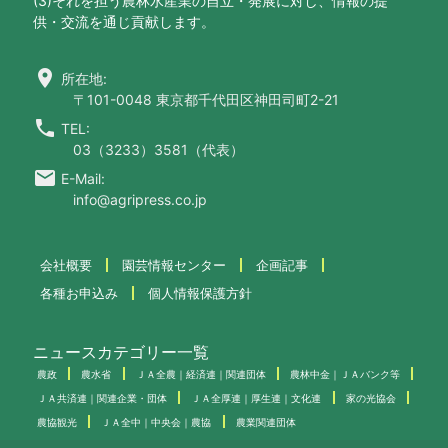
(3)それを担う農林水産業の自立・発展に対し、情報の提
供・交流を通じ貢献します。
location_on
所在地:
〒101-0048 東京都千代田区神田司町2-21
call
TEL:
03（3233）3581（代表）
email
E-Mail:
info@agripress.co.jp
会社概要
園芸情報センター
企画記事
各種お申込み
個人情報保護方針
ニュースカテゴリー一覧
農政
農水省
ＪＡ全農｜経済連｜関連団体
農林中金｜ＪＡバンク等
ＪＡ共済連｜関連企業・団体
ＪＡ全厚連｜厚生連｜文化連
家の光協会
農協観光
ＪＡ全中｜中央会｜農協
農業関連団体