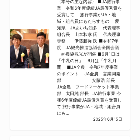
〈本号の主な内容〉 ■JA旅行事
業 令和6年度優績JA最優秀賞を
受賞して 旅行事業がJA・地
域・組合員にもたらすもの 愛
知県 JAあいち知多 代表理事
組合長 山本和孝 氏 代表理事
専務 伊藤勝弥 氏 ■令和7年
度 JA観光推進協議会全国会議
㈱農協観光が開催 ■6月1日は
「牛乳の日」 6月は「牛乳月
間」 ■JA全農 令和7年度事業
のポイント JA全農 営業開発
部 安藤浩 部長
JA全農 フードマーケット事業
部 太田純 部長 JA旅行事業 令
和6年度優績JA最優秀賞を受賞し
て 旅行事業がJA・地域・組合員
にも...
2025年6月15日