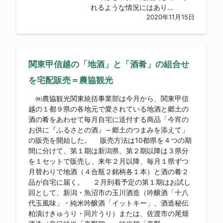
れるような情況にはあり...
2020年11月15日
関東甲信越の「地酒」と「酒肴」の組合せ
を宅配販売＝農協観光
㈱農協観光関東統括事業部は今月から、関東甲信
越の１都９県の各地元で愛されている地酒と郷土の
酒の肴をあわせて毎月自宅に送付する商品「今宵の
お供に『ふるさとの酒』～郷土のつまみを添えて」
の販売を開始した。 販売方法は10都県を４つの期
間に分けて、第１期は新潟県、第２期以降は３県分
を１セットで販売し、来年２月以降、毎月１県ずつ
月替わりで地酒（４合瓶２銘柄各１本）と酒の肴２
品が自宅に届く。 ２月到着予定の第１期はお試し
回として、新潟・魚沼市の玉川酒造（吟醸酒「十八
代玉風味」・純米吟醸酒「イットキー」、酒造秘伝
粕漬けきゅうり・同片うり）または、佐渡市の尾畑