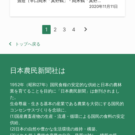
酒造（辛口純米「真野鶴」・純米鶴「真野...
2020年11月11日
chevron_right
1
2
3
4
keyboard_arrow_left
トップへ戻る
日本農民新聞社は
1952年（昭和27年）国民食糧の安定的な供給と日本の農林
業を育てることを目的に「日本農民新聞」は創刊されまし
た。
生命尊厳・生きる基本の産業である農業を大切にする国民的
コンセンサスづくりを念頭に、
(1)国産農畜産物の生産・流通・循環による国民の食料の安定
供給、
(2)日本の自然や豊かな生活環境の維持・構築、