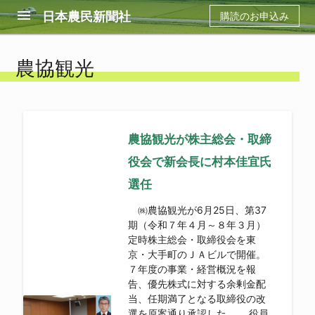
menu
日本農民新聞社
購読のお申込み
農協観光
農協観光が株主総会・取締
役会で新会長に村本佳宜氏
選任
㈱農協観光が6月25日、第37
期（令和７年４月～８年３月）
定時株主総会・取締役会を東
京・大手町のＪＡビルで開催。
７年度の事業・経営概況を報
告、優先株式に対する余剰金配
当、任期満了となる取締役の改
選を原案通り承認した。 役員