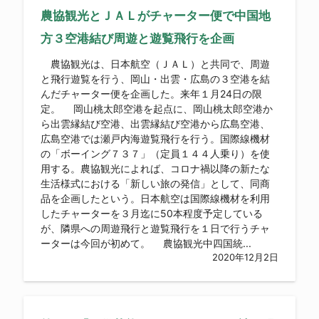
農協観光とＪＡＬがチャーター便で中国地
方３空港結び周遊と遊覧飛行を企画
農協観光は、日本航空（ＪＡＬ）と共同で、周遊
と飛行遊覧を行う、岡山・出雲・広島の３空港を結
んだチャーター便を企画した。来年１月24日の限
定。 岡山桃太郎空港を起点に、岡山桃太郎空港か
ら出雲縁結び空港、出雲縁結び空港から広島空港、
広島空港では瀬戸内海遊覧飛行を行う。国際線機材
の「ボーイング７３７」（定員１４４人乗り）を使
用する。農協観光によれば、コロナ禍以降の新たな
生活様式における「新しい旅の発信」として、同商
品を企画したという。日本航空は国際線機材を利用
したチャーターを３月迄に50本程度予定している
が、隣県への周遊飛行と遊覧飛行を１日で行うチャ
ーターは今回が初めて。 農協観光中四国統...
2020年12月2日