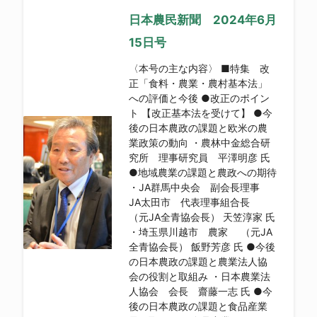
日本農民新聞 2024年6月
15日号
〈本号の主な内容〉 ■特集 改
正「食料・農業・農村基本法」
への評価と今後 ●改正のポイン
ト 【改正基本法を受けて】 ●今
後の日本農政の課題と欧米の農
業政策の動向 ・農林中金総合研
究所 理事研究員 平澤明彦 氏
●地域農業の課題と農政への期待
・JA群馬中央会 副会長理事
JA太田市 代表理事組合長
（元JA全青協会長） 天笠淳家 氏
・埼玉県川越市 農家 （元JA
全青協会長） 飯野芳彦 氏 ●今後
の日本農政の課題と農業法人協
会の役割と取組み ・日本農業法
人協会 会長 齋藤一志 氏 ●今
後の日本農政の課題と食品産業