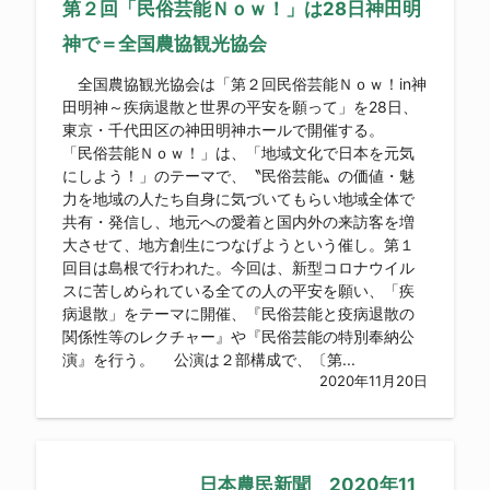
第２回「民俗芸能Ｎｏｗ！」は28日神田明
神で＝全国農協観光協会
全国農協観光協会は「第２回民俗芸能Ｎｏｗ！in神
田明神～疾病退散と世界の平安を願って」を28日、
東京・千代田区の神田明神ホールで開催する。
「民俗芸能Ｎｏｗ！」は、「地域文化で日本を元気
にしよう！」のテーマで、〝民俗芸能〟の価値・魅
力を地域の人たち自身に気づいてもらい地域全体で
共有・発信し、地元への愛着と国内外の来訪客を増
大させて、地方創生につなげようという催し。第１
回目は島根で行われた。今回は、新型コロナウイル
スに苦しめられている全ての人の平安を願い、「疾
病退散」をテーマに開催、『民俗芸能と疫病退散の
関係性等のレクチャー』や『民俗芸能の特別奉納公
演』を行う。 公演は２部構成で、〔第...
2020年11月20日
日本農民新聞 2020年11