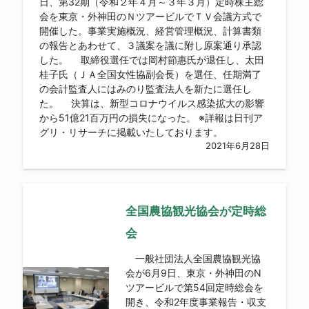
日、第32期（令和２年４月～３年３月）定時株主総
会を東京・外神田のＮツアービルでＴＶ会議方式で
開催した。事業実施概況、経営管理概況、計算書類
の報告とあわせて、３議案を議に附し原案通り承認
した。 取締役選任では岡村節惠氏が退任し、太田
桂子氏（ＪＡ全国女性協副会長）を選任、任期満了
の会計監査人にはみのり監査法人を新たに選任し
た。 決算は、新型コロナウイルス感染拡大の影響
から51億21百万円の損失になった。 ※詳報は日刊ア
グリ・リサーチに掲載いたしております。
2021年6月28日
全国農協観光協会が定時総
会
一般社団法人全国農協観光協
会が6月9日、東京・外神田のN
ツアービルで第54回定時総会を
開き、令和2年度事業報告・収支