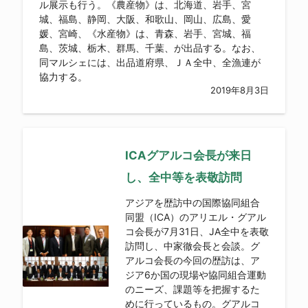
ル展示も行う。《農産物》は、北海道、岩手、宮
城、福島、静岡、大阪、和歌山、岡山、広島、愛
媛、宮崎、《水産物》は、青森、岩手、宮城、福
島、茨城、栃木、群馬、千葉、が出品する。なお、
同マルシェには、出品道府県、ＪＡ全中、全漁連が
協力する。
2019年8月3日
ICAグアルコ会長が来日
し、全中等を表敬訪問
アジアを歴訪中の国際協同組合
同盟（ICA）のアリエル・グアル
コ会長が7月31日、JA全中を表敬
訪問し、中家徹会長と会談。グ
アルコ会長の今回の歴訪は、ア
ジア6か国の現場や協同組合運動
のニーズ、課題等を把握するた
めに行っているもの。グアルコ