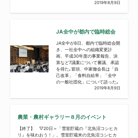
2019年8月9日
JA全中が都内で臨時総会
JA全中が8日、都内で臨時総会開
き、一社全中への組織変更計
画、平成30年度の事業報告、決
算など7議案について審議、承認
を得た｡冒頭、中家徹会長は「自
己改革」「食料自給率」「全中
の一般社団化」について語った｡
2019年8月9日
農業・農村ギャラリー８月のイベント
【終了】 ▽20日＝「雪室貯蔵の『北魚沼コシヒカ
リ』を味わおう！」。雪室貯蔵米の北魚沼コシヒカ