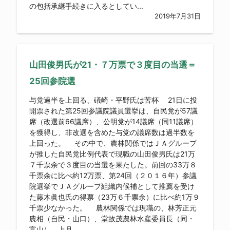
の包括承継手続きに入るとしてい...
2019年7月31日
山田俊男氏が21・７万票で３度目の当選＝
25回参院選
与党過半を上回る、礒崎・平野氏は苦杯 21日に投
開票された第25回参議院議員選挙は、自民党が57議
席（改選前66議席）、公明党が14議席（同11議席）
を獲得し、非改選を含めた与党の議席数は過半数を
上回った。 その中で、農林関係ではＪＡグループ
が推した自民党比例代表で現職の山田俊男氏は21万
７千票余で３度目の当選を果たした。前回の33万８
千票余に比べ約12万票、第24回（２０１６年）参議
院選挙でＪＡグループ組織内候補として推薦を受け
た藤木眞也氏の得票（23万６千票余）に比べ約1万９
千票少なかった。 農林関係では現職の、林芳正元
農相（自民・山口）、堂故茂農林水産委員長（同・
富山）、上月...