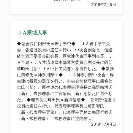
2019年7月5日
ＪＡ県域人事
◆副会長に阿部氏＝岩手県中◆ ＪＡ岩手県中央
会・各連は役員の選任を行い、中央会副会長、信連
経営管理委員会副会長、厚生連代表理事副会長、Ｊ
Ａ全農・ＪＡ共済連県本部運営委員会副会長に阿部
勝昭氏（新・ＪＡいわて花巻）を選任した。 ◆常務
に四條氏＝神奈川県中◆ ＪＡ神奈川県中央会・厚
生連は役員の選任を行い、中央会常務理事に四條信
仁氏（新）、厚生連の代表理事理事長に高野靖悟氏
（新）、専務理事に二宮泉氏（新）を新たに選任し
た。 ◆理事長に町田氏＝新潟信連◆ 新潟県信連は
役員の選任を行い、代表理事理事長に町田智氏
（新・代表理事専務）、代表理事専務に梅澤哲雄氏
（新・常務理事）、常務理事に池内信...
2019年7月4日