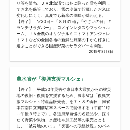
リ等を販売。ＪＡ北魚沼では冬に降った雪を利用し
てお米を保管しており、雪の冷気で貯蔵したお米は
劣化しにくく、真夏でも新米の風味が味わえる。
【終了】 ▽30日＝「８月31日は『やさいの日』＃
ランチサラダバー」。ロメインレタスやマッシュル
ーム、ＪＡ全農のオリジナルミニトマトアンジェレ
トマトなどの全国各地の新鮮な野菜の中から好きに
選ぶことができる国産野菜のサラダバーを開催。
2019年8月8日
農水省が「復興支援マルシェ」
【終了】 平成30年災害や東日本大震災からの被災
地の復旧・復興を支援するため、農水省は「復興支
援マルシェ～特産品販売会」を７・８の両日、同省
本館南口玄関前駐車スペースで開催する（午前11時
～午後３時まで）。各道府県自慢の名産品や、採り
たて野菜や果物、水産物や加工品等の販売ととも
に、「被災地のいま」「災害への取組状況」のパネ