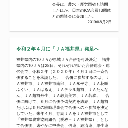
会長は、農水・厚労両省も訪問
したほか、日本のICA会員13団体
との懇談会に参加した。
2019年8月2日
令和２年４月に「ＪＡ福井県」発足へ
福井県内の10ＪＡが県域ＪＡ合併を可決決定 福井
県内の10ＪＡは28日、それぞれ開いた合併総会・総
代会で、令和２年（２０２０年）４月１日に一斉合
併することを承認した。 合併に参加するのは、Ｊ
Ａ福井市、ＪＡ福井市南部、ＪＡ永平寺、ＪＡ花咲
ふくい、ＪＡはるえ、ＪＡテラル越前、ＪＡたんな
ん、ＪＡ越前丹生、ＪＡ敦賀美方、ＪＡ若狭。 合
併に向けて、６月に合併予備契約を締結、ＪＡ越前
たけふは５月の臨時理事会で合併への不参加を決定
していた。来年４月、存続ＪＡをＪＡ福井市として
「福井県農業協同組合（愛称＝ＪＡ福井県）」とし
て合併後、速やかに中央会、信連、経済連、厚生連