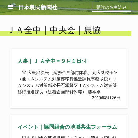
menu
日本農民新聞社
購読のお申込み
ＪＡ全中｜中央会｜農協
人事｜Ｊ Ａ全中＝９月１日付
▽ 広報部次長（総務企画部付休職）元広菜穂子▽
（兼ＪＡシステム対策部移行推進課長事務取扱）Ｊ
Ａシステム対策部次長石塚賢▽ＪＡシステム対策部
移行推進課長（総務企画部付休職） 藤本卓
2019年8月26日
イベント｜協同組合の地域共生フォーラム
日本協同組合連携機構（ＪＣＡ）・第１回協同組