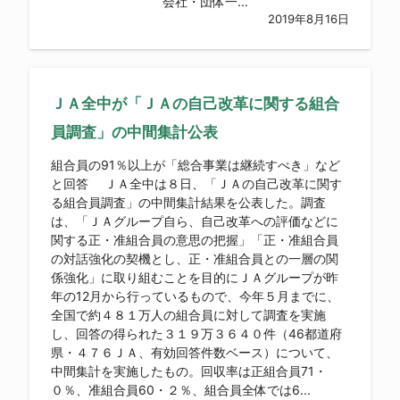
会社・団体一...
2019年8月16日
ＪＡ全中が「ＪＡの自己改革に関する組合
員調査」の中間集計公表
組合員の91％以上が「総合事業は継続すべき」など
と回答 ＪＡ全中は８日、「ＪＡの自己改革に関す
る組合員調査」の中間集計結果を公表した。調査
は、「ＪＡグループ自ら、自己改革への評価などに
関する正・准組合員の意思の把握」「正・准組合員
の対話強化の契機とし、正・准組合員との一層の関
係強化」に取り組むことを目的にＪＡグループが昨
年の12月から行っているもので、今年５月までに、
全国で約４８１万人の組合員に対して調査を実施
し、回答の得られた３１９万３６４０件（46都道府
県・４７６ＪＡ、有効回答件数ベース）について、
中間集計を実施したもの。回収率は正組合員71・
０％、准組合員60・２％、組合員全体では6...