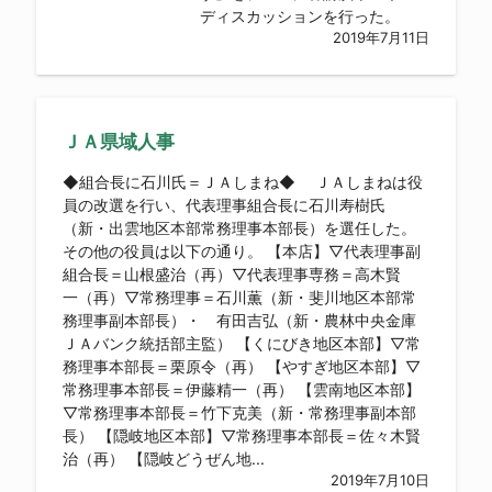
ディスカッションを行った。
2019年7月11日
ＪＡ県域人事
◆組合長に石川氏＝ＪＡしまね◆ ＪＡしまねは役
員の改選を行い、代表理事組合長に石川寿樹氏
（新・出雲地区本部常務理事本部長）を選任した。
その他の役員は以下の通り。 【本店】▽代表理事副
組合長＝山根盛治（再）▽代表理事専務＝高木賢
一（再）▽常務理事＝石川薫（新・斐川地区本部常
務理事副本部長）・ 有田吉弘（新・農林中央金庫
ＪＡバンク統括部主監） 【くにびき地区本部】▽常
務理事本部長＝栗原令（再） 【やすぎ地区本部】▽
常務理事本部長＝伊藤精一（再） 【雲南地区本部】
▽常務理事本部長＝竹下克美（新・常務理事副本部
長） 【隠岐地区本部】▽常務理事本部長＝佐々木賢
治（再） 【隠岐どうぜん地...
2019年7月10日