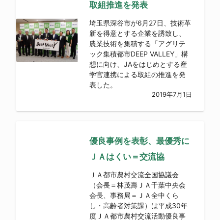
取組推進を発表
埼玉県深谷市が6月27日、技術革
新を得意とする企業を誘致し、
農業技術を集積する「アグリテ
ック集積都市DEEP VALLEY」構
想に向け、JAをはじめとする産
学官連携による取組の推進を発
表した。
2019年7月1日
優良事例を表彰、最優秀に
ＪＡはくい＝交流協
ＪＡ都市農村交流全国協議会
（会長＝林茂壽ＪＡ千葉中央会
会長、事務局＝ＪＡ全中くら
し・高齢者対策課）は平成30年
度ＪＡ都市農村交流活動優良事