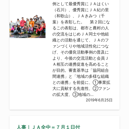
例として最優秀賞にＪＡはくい
（石川）、優秀賞にＪＡ紀の里
（和歌山）、ＪＡきみつ（千
葉）を表彰した。 第２回にな
るこの表彰は、都市と農村の人
の交流をはじめＪＡ同士や他組
織との活動を通じて、ＪＡのフ
ァンづくりや地域活性化につな
げ、その優良活動事例の普及に
より、今後の交流活動と会員Ｊ
Ａ相互の連携促進を高めること
が目的。審査基準は「協同組合
間連携」と「地域の多様な組織
との連携」を前提に、①事業拡
大に貢献する先進性、②ファン
の拡大度、③地域の...
2019年6月25日
人事｜ＪＡ全中＝７月１日付