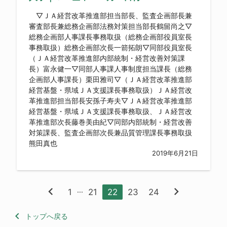
▽ＪＡ経営改革推進部担当部長、監査企画部長兼
審査部長兼総務企画部法務対策担当部長鶴留尚之▽
総務企画部人事課長事務取扱（総務企画部役員室長
事務取扱）総務企画部次長一箭拓朗▽同部役員室長
（ＪＡ経営改革推進部内部統制・経営改善対策課
長）富永健一▽同部人事課人事制度担当課長（総務
企画部人事課長）栗田雅司▽（ＪＡ経営改革推進部
経営基盤・県域ＪＡ支援課長事務取扱）ＪＡ経営改
革推進部担当部長安孫子寿夫▽ＪＡ経営改革推進部
経営基盤・県域ＪＡ支援課長事務取扱、ＪＡ経営改
革推進部次長藤巻美由紀▽同部内部統制・経営改善
対策課長、監査企画部次長兼品質管理課長事務取扱
熊田真也
2019年6月21日
chevron_left
chevron_right
...
1
21
22
23
24
keyboard_arrow_left
トップへ戻る