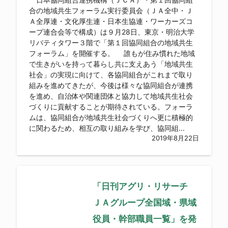
合の地域共生フォーラム実行委員会（ＪＡ全中・Ｊ
Ａ全厚連・文化厚生連・日本生協連・ワーカーズコ
ープ連合会等で構成）は９月28日、東京・明治大学
リバティタワー３階で「第１回協同組合の地域共生
フォーラム」を開催する。 誰もが住み慣れた地域
で生きがいを持って暮らし共に支えあう「地域共生
社会」の実現に向けて、各協同組合がこれまで取り
組みを進めてきたが、今後は様々な協同組合が連携
を進め、自治体や関連団体と協力して地域共生社会
づくりに貢献することが期待されている。フォーラ
ムは、協同組合が地域共生社会づくりへ更に積極的
に関わるため、相互の取り組みを学び、協同組...
2019年8月22日
「日刊アグリ・リサーチ
ＪＡグループ全国域・県域
役員・幹部職員一覧」を発