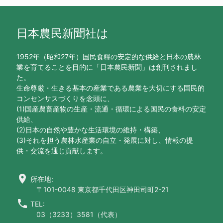
日本農民新聞社は
1952年（昭和27年）国民食糧の安定的な供給と日本の農林
業を育てることを目的に「日本農民新聞」は創刊されまし
た。
生命尊厳・生きる基本の産業である農業を大切にする国民的
コンセンサスづくりを念頭に、
(1)国産農畜産物の生産・流通・循環による国民の食料の安定
供給、
(2)日本の自然や豊かな生活環境の維持・構築、
(3)それを担う農林水産業の自立・発展に対し、情報の提
供・交流を通じ貢献します。
location_on
所在地:
〒101-0048 東京都千代田区神田司町2-21
call
TEL:
03（3233）3581（代表）