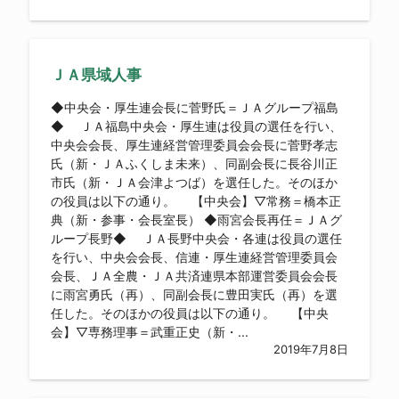
ＪＡ県域人事
◆中央会・厚生連会長に菅野氏＝ＪＡグループ福島
◆ ＪＡ福島中央会・厚生連は役員の選任を行い、
中央会会長、厚生連経営管理委員会会長に菅野孝志
氏（新・ＪＡふくしま未来）、同副会長に長谷川正
市氏（新・ＪＡ会津よつば）を選任した。そのほか
の役員は以下の通り。 【中央会】▽常務＝橋本正
典（新・参事・会長室長） ◆雨宮会長再任＝ＪＡグ
ループ長野◆ ＪＡ長野中央会・各連は役員の選任
を行い、中央会会長、信連・厚生連経営管理委員会
会長、ＪＡ全農・ＪＡ共済連県本部運営委員会会長
に雨宮勇氏（再）、同副会長に豊田実氏（再）を選
任した。そのほかの役員は以下の通り。 【中央
会】▽専務理事＝武重正史（新・...
2019年7月8日