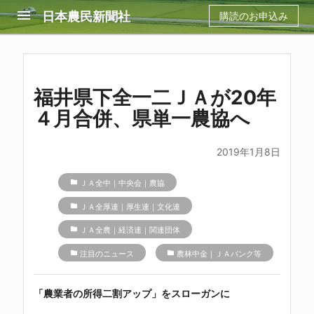
menu
日本農民新聞社
購読のお申込み
福井県下全一二ＪＡが20年
４月合併、県単一農協へ
2019年1月8日
folder
ＪＡ全中｜中央会｜農協
folder
ＪＡ全厚連｜厚生連｜文化連
folder
ＪＡ全農｜経済連｜関連団体
folder
注目のニュース
folder
農林中金｜ＪＡバンク等
「農業者の所得二割アップ」をスローガンに