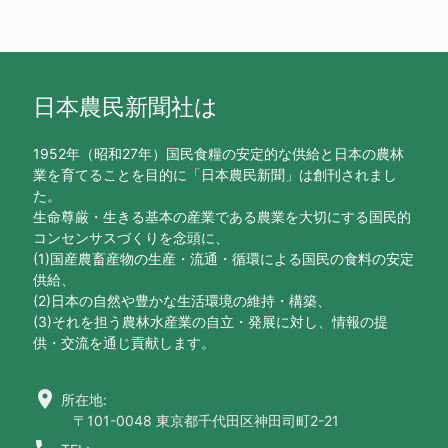
日本農民新聞社は
1952年（昭和27年）国民食糧の安定的な供給と日本の農林
業を育てることを目的に「日本農民新聞」は創刊されまし
た。
生命尊厳・生きる基本の産業である農業を大切にする国民的
コンセンサスづくりを念頭に、
(1)国産農畜産物の生産・流通・循環による国民の食料の安定
供給、
(2)日本の自然や豊かな生活環境の維持・構築、
(3)それを担う農林水産業の自立・発展に対し、情報の提
供・交流を通じ貢献します。
location_on
所在地:
〒101-0048 東京都千代田区神田司町2-21