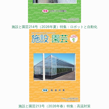
施設と園芸214号（2026年夏）特集：ロボットと自動化
施設と園芸213号（2026年春）特集：高温対策