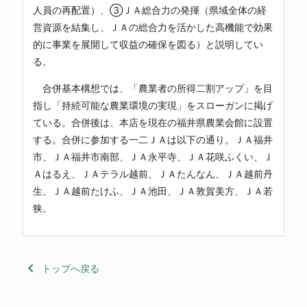
人員の再配置）、③ＪＡ総合力の発揮（県域全体の経
営資源を結集し、ＪＡの総合力を活かした高機能で効果
的に事業を展開して収益の確保を図る）と説明してい
る。
合併基本構想では、「農業者の所得二割アップ」を目
指し「持続可能な農業環境の実現」をスローガンに掲げ
ている。合併後は、本店を現在の福井県農業会館に設置
する。合併に参加する一二ＪＡは以下の通り。ＪＡ福井
市、ＪＡ福井市南部、ＪＡ永平寺、ＪＡ花咲ふくい、Ｊ
Ａはるえ、ＪＡテラル越前、ＪＡたんなん、ＪＡ越前丹
生、ＪＡ越前たけふ、ＪＡ池田、ＪＡ敦賀美方、ＪＡ若
狭。
keyboard_arrow_left
トップへ戻る