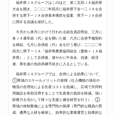
福井県ＪＡグループはこのほど、第二五回ＪＡ福井県
大会を開き、二〇二〇年四月に福井県下全一二ＪＡを合
併する県下一ＪＡ合併基本構想を提案、県下一ＪＡ合併
に関する決議を採択した。
今月から来月にかけて行われる組合員説明会、三月に
各ＪＡ通常総（代）会を開いた後、六月に合併予備契約
を締結、七月に合併総（代）会を行う運び。二〇二〇年
四月に県下一ＪＡ「福井県農業協同組合（愛称＝
ＪＡ福
井県
）」として合併後、速やかに中央会、信連、経済
連、厚生連の包括承継手続きに入るとしている。
福井県ＪＡグループでは、合併による効果について、
①県域のスケールメリットの発揮（仕入機能の強化や
物流の合理化による生産コストを低減し、広域で共同利
用施設を有効活用することで生産者の負担を軽減。強い
財務力を活かして様々な支援と健全経営を行う）、②
県域の体制整備による専門性の発揮（専門的な職員の育
成、優秀な人材を確保し、効率的な業務運営と効果的な