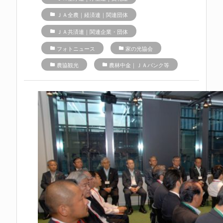
folder
ＪＡ全農｜経済連｜関連団体
folder
ＪＡ共済連｜関連企業・団体
folder
フォトニュース
folder
家の光協会
folder
農協観光
folder
農林中金｜ＪＡバンク等