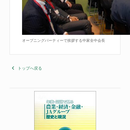
オープニングパーティーで挨拶する中家全中会長
keyboard_arrow_left
トップへ戻る