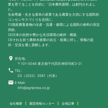
業を育てることを目的に「日本農民新聞」は創刊されまし
た。
生命尊厳・生きる基本の産業である農業を大切にする国民的
コンセンサスづくりを念頭に、
(1)国産農畜産物の生産・流通・循環による国民の食料の安定
供給、
(2)日本の自然や豊かな生活環境の維持・構築、
(3)それを担う農林水産業の自立・発展に対し、情報の提
供・交流を通じ貢献します。
location_on
所在地:
〒101-0048 東京都千代田区神田司町2-21
call
TEL:
03（3233）3581（代表）
email
E-Mail:
info@agripress.co.jp
会社概要
園芸情報センター
企画記事