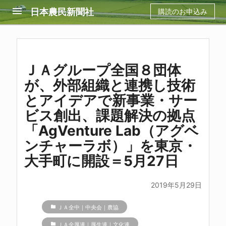
menu
日本農民新聞社
購読のお申込み
ＪＡグループ全国８団体
が、外部組織と連携し技術
とアイデアで新事業・サー
ビス創出、課題解決の拠点
「AgVenture Lab（アグベ
ンチャーラボ）」を東京・
大手町に開設＝5月27日
2019年5月29日
folder
ＪＡ全中｜中央会｜農協
folder
ＪＡ全厚連｜厚生連｜文化連