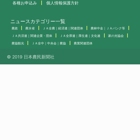
各種お申込み
個人情報保護方針
ニュースカテゴリー一覧
農政
農水省
ＪＡ全農｜経済連｜関連団体
農林中金｜ＪＡバンク等
ＪＡ共済連｜関連企業・団体
ＪＡ全厚連｜厚生連｜文化連
家の光協会
農協観光
ＪＡ全中｜中央会｜農協
農業関連団体
© 2019 日本農民新聞社