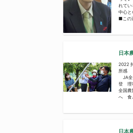
れてい
中心と
■この
日本農
202
所感
JA
登 
全国
へ 食
日本農