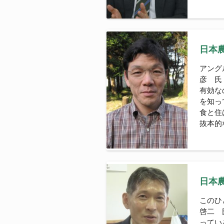
日本農
アング
彦 氏
有効な
を知っ
食と住
抜本的
日本農
このひ
啓二 
ってい