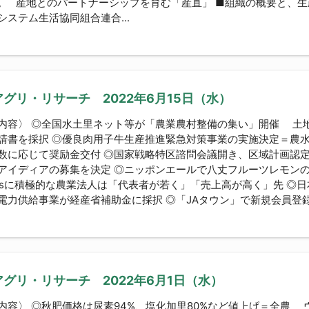
。 産地とのパートナーシップを育む「産直」 ■組織の概要と、
ステム生活協同組合連合...
グリ・リサーチ 2022年6月15日（水）
内容〉 ◎全国水土里ネット等が「農業農村整備の集い」開催 土
請書を採択 ◎優良肉用子牛生産推進緊急対策事業の実施決定＝農
数に応じて奨励金交付 ◎国家戦略特区諮問会議開き、区域計画認
アイディアの募集を決定 ◎ニッポンエールで八丈フルーツレモン
Gsに積極的な農業法人は「代表者が若く」「売上高が高く」先 ◎日
電力供給事業が経産省補助金に採択 ◎「JAタウン」で新規会員登録キ
グリ・リサーチ 2022年6月1日（水）
内容〉 ◎秋肥価格は尿素94%、塩化加里80%など値上げ＝全農