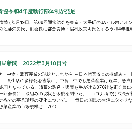
全青協令和4年度執行部体制が発足
青協が5月19日、第69回通常総会を東京・大手町のJAビル内とオ
の佐藤崇史氏、副会長に都倉貴博・稲村政崇両氏とする令和4年度
民新聞 2022年5月10日号
と 中食・惣菜産業の現状とこれから ～日本惣菜協会の取組み～ 
 食生活の多様化を背景に、中食、中でも惣菜産業は近年、急成
0兆円となっている。惣菜の製造・販売を手がける370社を正会員
一郎会長に、取組みの現状と今後を聞いた。 コロナ禍では成長が
ナ禍での事業環境の変化について。 毎日の国民の生活に欠かせ
惣菜産業の市場規模は、2010...