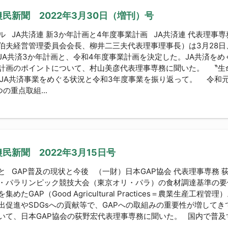
民新聞 2022年3月30日（増刊）号
ル JA共済連 新3か年計画と4年度事業計画 JA共済連 代表理事
伯夫経営管理委員会会長、柳井二三夫代表理事理事長）は3月28日
JA共済3か年計画と、令和4年度事業計画を決定した。JA共済を
計画のポイントについて、村山美彦代表理事専務に聞いた。 〝生
■JA共済事業をめぐる状況と令和3年度事業を振り返って。 令和元
の重点取組...
民新聞 2022年3月15日号
と GAP普及の現状と今後 （一財）日本GAP協会 代表理事専務 
・パラリンピック競技大会（東京オリ・パラ）の食材調達基準の要
集めたGAP（Good Agricultural Practices＝農業生産
出促進やSDGsへの貢献等で、GAPへの取組みの重要性が増してき
いて、日本GAP協会の荻野宏代表理事専務に聞いた。 国内で普及するASI