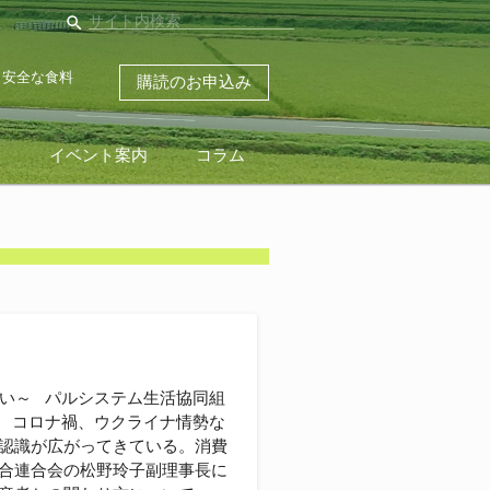
search
・安全な食料
購読のお申込み
ス
イベント案内
コラム
合い～ パルシステム生活協同組
氏 コロナ禍、ウクライナ情勢な
認識が広がってきている。消費
合連合会の松野玲子副理事長に