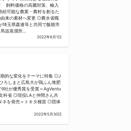
請 飼料価格の高騰対策、輸入
 持続可能な農業・農村を創るた
由来の素材へ変更 ◎農水省職
金が埼玉県森連等と共同で飯能市
追蒸溜所...
2022年6月1日
期的な変化をテーマに特集 ◎J
農ひろしまと広島大が鶏ふん堆肥
社が優秀賞を受賞＝AgVentu
＝文科省 ◎現役LAと仲間さん共
のタネを発売＝トキタ種苗 ◎団体
2022年5月30日