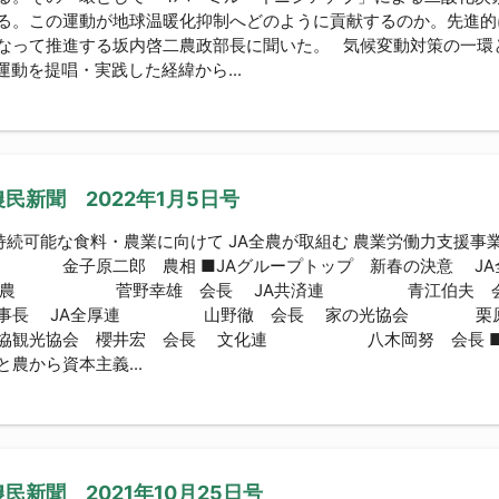
る。この運動が地球温暖化抑制へどのように貢献するのか。先進的
なって推進する坂内啓二農政部長に聞いた。 気候変動対策の一環
運動を提唱・実践した経緯から...
民新聞 2022年1月5日号
2 持続可能な食料・農業に向けて JA全農が取組む 農業労働力支援
 金子原二郎 農相 ■JAグループトップ 新春の決意
全農 菅野幸雄 会長 JA共済連 青江伯夫 会
理事長 JA全厚連 山野徹 会長 家の光協会 栗原
農協観光協会 櫻井宏 会長 文化連 八木岡努 会長 ■
と農から資本主義...
民新聞 2021年10月25日号