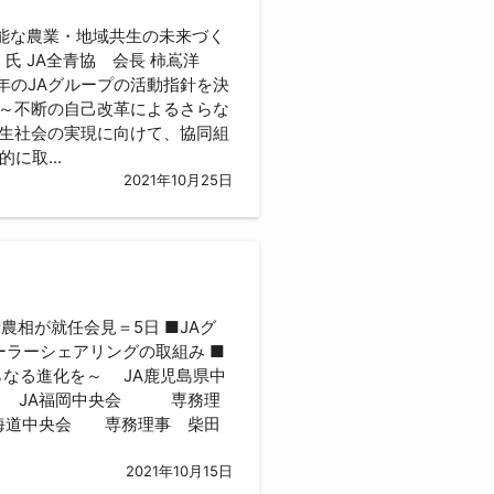
続可能な農業・地域共生の未来づく
氏 JA全青協 会長 柿嶌洋
か年のJAグループの活動指針を決
～不断の自己改革によるさらな
生社会の実現に向けて、協同組
に取...
2021年10月25日
新農相が就任会見＝5日 ■JAグ
ラーシェアリングの取組み ■
らなる進化を～ JA鹿児島県中
氏 JA福岡中央会 専務理
北海道中央会 専務理事 柴田
2021年10月15日