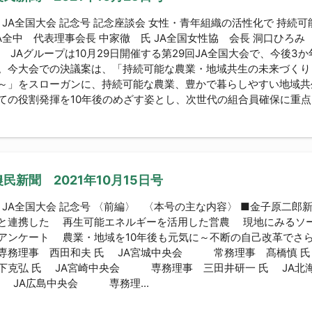
回 JA全国大会 記念号 記念座談会 女性・青年組織の活性化で 持
JA全中 代表理事会長 中家徹 氏 JA全国女性協 会長 洞口ひろみ 
 JAグループは10月29日開催する第29回JA全国大会で、今後3
。今大会での決議案は、「持続可能な農業・地域共生の未来づくり
～」をスローガンに、持続可能な農業、豊かで暮らしやすい地域共
ての役割発揮を10年後のめざす姿とし、次世代の組合員確保に重点的
民新聞 2021年10月15日号
回 JA全国大会 記念号 〈前編〉 〈本号の主な内容〉 ■金子原二郎
と連携した 再生可能エネルギーを活用した営農 現地にみるソー
アンケート 農業・地域を10年後も元気に～不断の自己改革でさ
専務理事 西田和夫 氏 JA宮城中央会 常務理事 髙橋慎 
下克弘 氏 JA宮崎中央会 専務理事 三田井研一 氏 JA
氏 JA広島中央会 専務理...