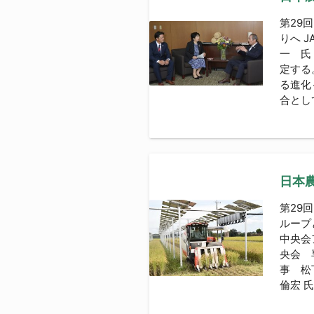
第29
りへ 
一 氏
定する
る進化
合とし
日本農
第29
ループ
中央会
央会 
事 松
倫宏 