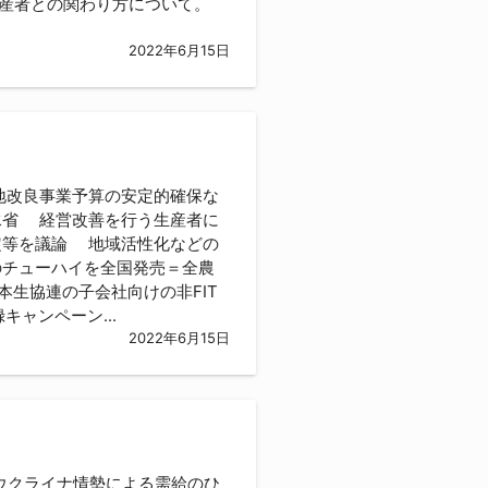
生産者との関わり方について。
2022年6月15日
地改良事業予算の安定的確保な
水省 経営改善を行う生産者に
定等を議論 地域活性化などの
のチューハイを全国発売＝全農
本生協連の子会社向けの非FIT
ャンペーン...
2022年6月15日
 ウクライナ情勢による需給のひ