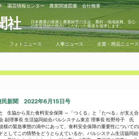
チ
園芸情報センター
農業関連図書
会社概要
聞社
日本農業の発展と農業経営の安定、農村・地域振興、安心
の安定供給の視点にこだわった報道を追求します。
フォトニュース
人事ニュース
企業・商品ニュー
民新聞 2022年6月15日号
と 生協から見た食料安全保障 ～「つくる」と「たべる」が支え
会 副理事長 生活協同組合パルシステム東京 理事長 松野玲子 
規模の緊急事態の渦中にあって、食料安全保障の重要性についての
ドとしてこの情勢をどうとらえているか、パルシステム生活協同組