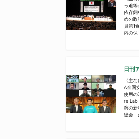
っ迫等
依存飼
めの政
員第1
内の保
日刊ア
〈主な
A全国
使用の
re 
演の新
総会 