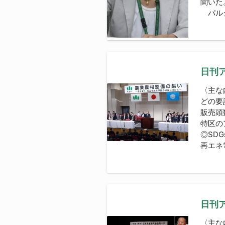
聞いた
パルシ
日刊ア
〈主な
どの要
販売頭
特区の
◎SD
再エネ
日刊ア
〈主な