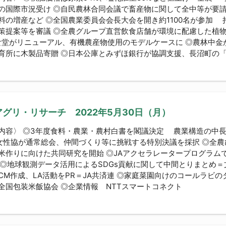
の国際市況受け ◎自民農林合同会議で畜産物に関して全中等が要
料の増産など ◎全国農業委員会会長大会を開き約1100名が参加
策提案等を審議 ◎全農グループ直営飲食店舗が環境に配慮した植物
食堂がリニューアル、有機農産物使用のモデルケースに ◎農林中
育所に木製品寄贈 ◎日本公庫とみずほ銀行が協調支援、長沼町の「馬
グリ・リサーチ 2022年5月30日（月）
内容〉 ◎3年度食料・農業・農村白書を閣議決定 農業構造の中長
女性協が通常総会、仲間づくり等に挑戦する特別決議を採択 ◎全
米作りに向けた共同研究を開始 ◎JAアクセラレータープログラムで9
Lab ◎地球観測データ活用によるSDGs貢献に関して中間とりまとめ
CM作成、LA活動をPR＝JA共済連 ◎家庭菜園向けのコールラビ
全国包装米飯協会 ◎企業情報 NTTスマートコネクト