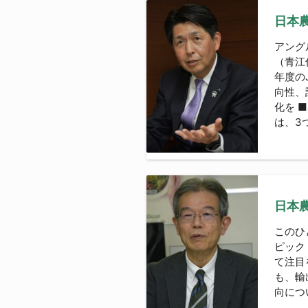
日本農
アング
（青江
年度の
向性、
化を 
は、3つ
日本農
このひ
ピック
て注目を
も、輸
向につ