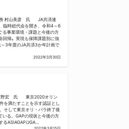
専務 村山美彦 氏 JA共済連
、臨時総代会を開き、令和4～6
めぐる事業環境・課題と今後の方
命回帰〟実現も保障課題別に強
～3年度のJA共済3か年計画で
2022年3月30日
荻野宏 氏 東京2020オリン
件を満たすことを示す認証とし
工程管理）。そして東京オリ・パラ終了後
ている。GAPの現状と今後の方
AGAP/JGA...
2022年3月15日