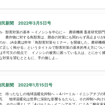
民新聞 2022年3月5日号
ル 獣害対策の基本 ～イノシシを中心に～ 農研機構 畜産研究部門
 農作物に対する鳥獣害は、懸命の対策にも関わらず高止まりが
のか、JA全農は昨年「鳥獣害対策セミナー」を開催した。農研機
て正しく怖がる」というタイトルで獣害対策の基本的考え方につ
は不可欠の視点で イノシシの被害に困っている人は、とにかく
な対策を望むとともに、手の施しよ...
民新聞 2022年1月15日号
と 待ったなしの地球温暖化抑制へ ～4パーミル・イニシアチブの取
氏 地球温暖化は世界に深刻な影響をもたらし、その抑制へ向け
る。その一環として「4パーミル・イニシアチブ」による二酸化炭