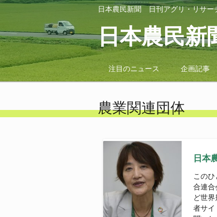
日本農民新聞
日刊アグリ・リサー
日本農民新
注目のニュース
企画記事
農業関連団体
日本農
このひ
合連合
ど世界
者サイ