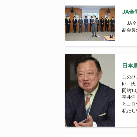
JA
JA全
副会長
日本農
このひ
郎 氏
間約1
平井浩
とコロ
私たち