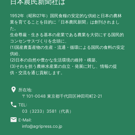
日本農民新聞社は
1952年（昭和27年）国民食糧の安定的な供給と日本の農林
業を育てることを目的に「日本農民新聞」は創刊されまし
た。
生命尊厳・生きる基本の産業である農業を大切にする国民的
コンセンサスづくりを念頭に、
(1)国産農畜産物の生産・流通・循環による国民の食料の安定
供給、
(2)日本の自然や豊かな生活環境の維持・構築、
(3)それを担う農林水産業の自立・発展に対し、情報の提
供・交流を通じ貢献します。
location_on
所在地:
〒101-0048 東京都千代田区神田司町2-21
call
TEL:
03（3233）3581（代表）
email
E-Mail:
info@agripress.co.jp