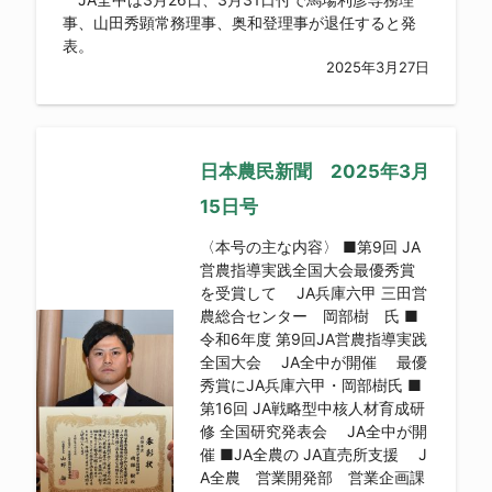
事、山田秀顕常務理事、奥和登理事が退任すると発
表。
2025年3月27日
日本農民新聞 2025年3月
15日号
〈本号の主な内容〉 ■第9回 JA
営農指導実践全国大会最優秀賞
を受賞して JA兵庫六甲 三田営
農総合センター 岡部樹 氏 ■
令和6年度 第9回JA営農指導実践
全国大会 JA全中が開催 最優
秀賞にJA兵庫六甲・岡部樹氏 ■
第16回 JA戦略型中核人材育成研
修 全国研究発表会 JA全中が開
催 ■JA全農の JA直売所支援 J
A全農 営業開発部 営業企画課