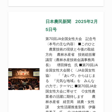
日本農民新聞 2025年2月
5日号
第70回JA全国女性大会 記念号
〈本号の主な内容〉 ■このひと
農業技術の現状と今後の取組
方向 農林水産省 技術総括審
議官（農林水産技術会議事務局
長） 堺田輝也 氏 ■第70回JA
全国女性大会開く〈JA全国女性
協〉 「『あい♡』からはじま
る 『元気な地域』を みんな
の力で」テーマに ■第70回JA全
国女性大会に寄せて ○女性農
業者の活躍に期待します 農
林水産省 経営局 就農・女性
課 女性活躍推進室長 伊藤