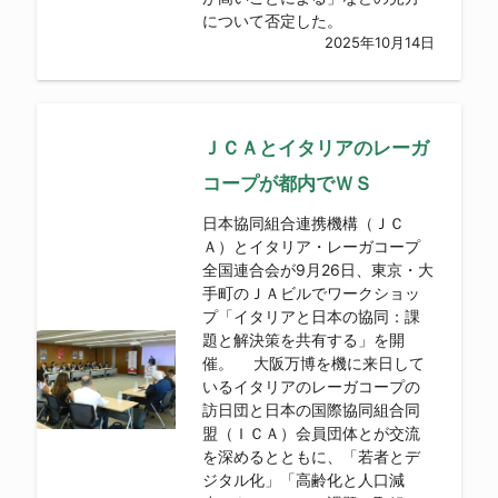
について否定した。
2025年10月14日
ＪＣＡとイタリアのレーガ
コープが都内でＷＳ
日本協同組合連携機構（ＪＣ
Ａ）とイタリア・レーガコープ
全国連合会が9月26日、東京・大
手町のＪＡビルでワークショッ
プ「イタリアと日本の協同：課
題と解決策を共有する」を開
催。 大阪万博を機に来日して
いるイタリアのレーガコープの
訪日団と日本の国際協同組合同
盟（ＩＣＡ）会員団体とが交流
を深めるとともに、「若者とデ
ジタル化」「高齢化と人口減