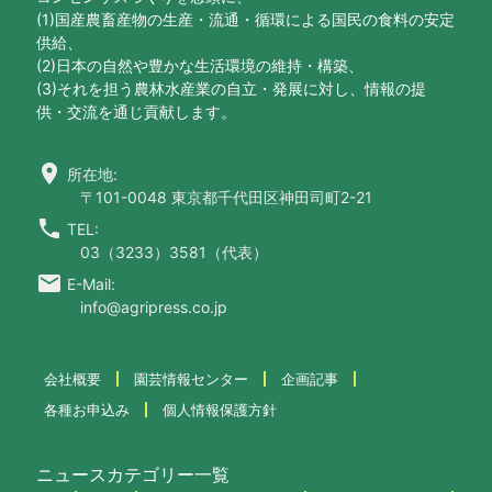
(1)国産農畜産物の生産・流通・循環による国民の食料の安定
供給、
(2)日本の自然や豊かな生活環境の維持・構築、
(3)それを担う農林水産業の自立・発展に対し、情報の提
供・交流を通じ貢献します。
location_on
所在地:
〒101-0048 東京都千代田区神田司町2-21
call
TEL:
03（3233）3581（代表）
email
E-Mail:
info@agripress.co.jp
会社概要
園芸情報センター
企画記事
各種お申込み
個人情報保護方針
ニュースカテゴリー一覧