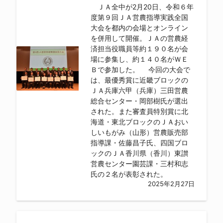
ＪＡ全中が2月20日、令和６年
度第９回ＪＡ営農指導実践全国
大会を都内の会場とオンライン
を併用して開催。ＪＡの営農経
済担当役職員等約１９０名が会
場に参集し、約１４０名がＷＥ
Ｂで参加した。 今回の大会で
は、最優秀賞に近畿ブロックの
ＪＡ兵庫六甲（兵庫）三田営農
総合センター・岡部樹氏が選出
された。また審査員特別賞に北
海道・東北ブロックのＪＡおい
しいもがみ（山形）営農販売部
指導課・佐藤昌子氏、四国ブロ
ックのＪＡ香川県（香川）東讃
営農センター園芸課・三村和志
氏の２名が表彰された。
2025年2月27日