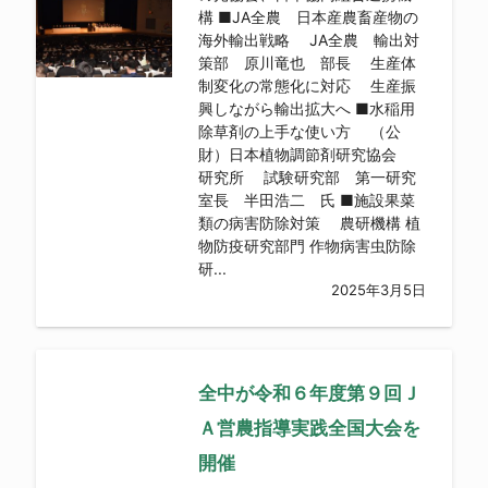
構 ■JA全農 日本産農畜産物の
海外輸出戦略 JA全農 輸出対
策部 原川竜也 部長 生産体
制変化の常態化に対応 生産振
興しながら輸出拡大へ ■水稲用
除草剤の上手な使い方 （公
財）日本植物調節剤研究協会
研究所 試験研究部 第一研究
室長 半田浩二 氏 ■施設果菜
類の病害防除対策 農研機構 植
物防疫研究部門 作物病害虫防除
研...
2025年3月5日
全中が令和６年度第９回Ｊ
Ａ営農指導実践全国大会を
開催