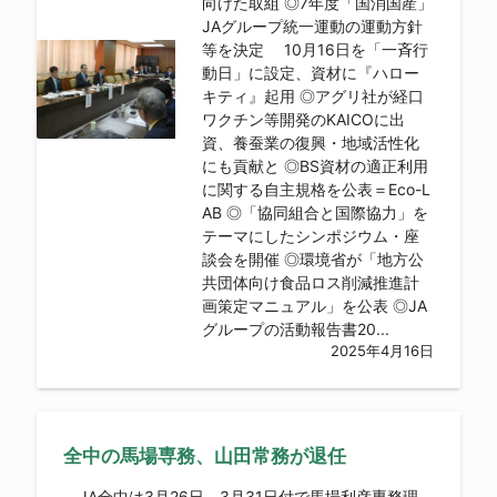
向けた取組 ◎7年度「国消国産」
JAグループ統一運動の運動方針
等を決定 10月16日を「一斉行
動日」に設定、資材に『ハロー
キティ』起用 ◎アグリ社が経口
ワクチン等開発のKAICOに出
資、養蚕業の復興・地域活性化
にも貢献と ◎BS資材の適正利用
に関する自主規格を公表＝Eco-L
AB ◎「協同組合と国際協力」を
テーマにしたシンポジウム・座
談会を開催 ◎環境省が「地方公
共団体向け食品ロス削減推進計
画策定マニュアル」を公表 ◎JA
グループの活動報告書20...
2025年4月16日
全中の馬場専務、山田常務が退任
JA全中は3月26日、3月31日付で馬場利彦専務理