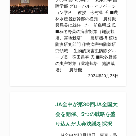
際学部 グローバル・イノベーシ
ョン学科 教授 今村肇 氏 ■農
林水産省新幹部の横顔 農村振
興局長に就任した 前島明成 氏
■秋冬野菜の病害対策（施設栽
培、露地栽培） 農研機構 植物
防疫研究部門 作物病害虫防除研
究領域 生物的病害虫防除グル
ープ長 窪田昌春 氏 ■秋冬野菜
の虫害対策（露地栽培、施設栽
培） 農研機...
2024年10月25日
JA全中が第30回JA全国大
会を開催、5つの戦略を盛
り込んだ大会決議を採択
JA全中が10月18日、東京・品