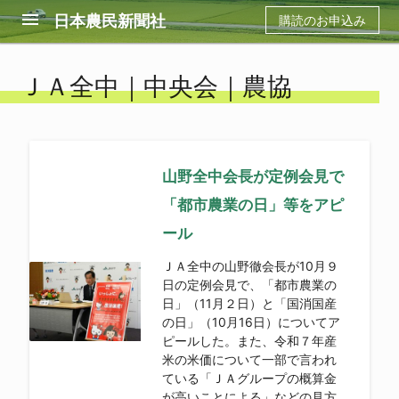
menu
日本農民新聞社
購読のお申込み
ＪＡ全中｜中央会｜農協
山野全中会長が定例会見で
「都市農業の日」等をアピ
ール
ＪＡ全中の山野徹会長が10月９
日の定例会見で、「都市農業の
日」（11月２日）と「国消国産
の日」（10月16日）についてア
ピールした。また、令和７年産
米の米価について一部で言われ
ている「ＪＡグループの概算金
が高いことによる」などの見方