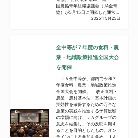
国農協青年組織協議会（JA全青
協）が5月15日に開催した通常...
2025年5月25日
全中等が７年度の食料・農
業・地域政策推進全国大会
を開催
ＪＡ全中等が、都内で令和７
年度食料・農業・地域政策推進
全国大会を開催。 改正食料・
農業・農村基本法・基本計画の
実効性を確保するための万全な
施策の実践を推進する予算総額
の増額に向け、ＪＡグループの
意思を結集し、その反映を期す
ることを目的としたもの。オン
ラインによる参加を含め、ＪＡ