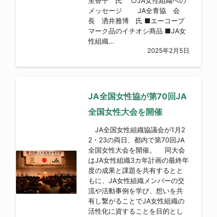
里香子 氏 ○JA女性組織への
メッセージ JA全青協 会
長 洒井雅博 氏 ■エーコープ
マーク品のイチオシ商品 ■JA女
性組織...
2025年2月5日
JA全国女性協が第70回JA
全国女性大会を開催
JA全国女性組織協議会が1月2
2・23の両日、都内で第70回JA
全国女性大会を開催。 同大会
はJA女性組織3カ年計画の最終年
度の成果と課題を共有するとと
もに、JA女性組織メンバーの交
流や活動事例を学び、想いを共
有し繋がることでJA女性組織の
活性化に資することを目的とし