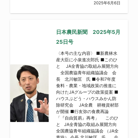
2025年6月6日
日本農民新聞 2025年5月
25日号
〈本号の主な内容〉 ■新農林水
産大臣に小泉進次郎氏 ■このひ
と JA全青協の取組み展開方向
全国農協青年組織協議会 会
長 北川敏匡 氏 ■令和7年度
食料・農業・地域政策の推進に
向けたJAグループの政策提案 ■
ハウスぶどう・ハウスみかん防
除研究会 JA全農 耕種資材部
が開催 ■行友弥の食農再論
「『自由貿易』再考」 このひ
と JA全青協の取組み展開方向
全国農協青年組織協議会 （JA全
青協） 会長 北川敏匡 氏 全