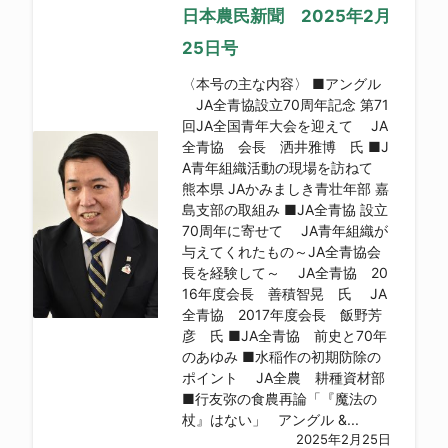
日本農民新聞 2025年2月
25日号
〈本号の主な内容〉 ■アングル
JA全青協設立70周年記念 第71
回JA全国青年大会を迎えて JA
全青協 会長 洒井雅博 氏 ■J
A青年組織活動の現場を訪ねて
熊本県 JAかみましき青壮年部 嘉
島支部の取組み ■JA全青協 設立
70周年に寄せて JA青年組織が
与えてくれたもの～JA全青協会
長を経験して～ JA全青協 20
16年度会長 善積智晃 氏 JA
全青協 2017年度会長 飯野芳
彦 氏 ■JA全青協 前史と70年
のあゆみ ■水稲作の初期防除の
ポイント JA全農 耕種資材部
■行友弥の食農再論「『魔法の
杖』はない」 アングル &...
2025年2月25日