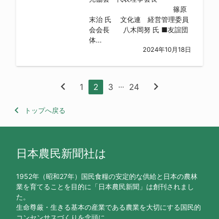
篠原
末治 氏 文化連 経営管理委員
会会長 八木岡努 氏 ■友誼団
体...
2024年10月18日
chevron_left
chevron_right
...
1
2
3
24
keyboard_arrow_left
トップへ戻る
日本農民新聞社は
1952年（昭和27年）国民食糧の安定的な供給と日本の農林
業を育てることを目的に「日本農民新聞」は創刊されまし
た。
生命尊厳・生きる基本の産業である農業を大切にする国民的
コンセンサスづくりを念頭に、