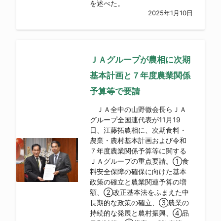
を述べた。
2025年1月10日
ＪＡグループが農相に次期
基本計画と７年度農業関係
予算等で要請
ＪＡ全中の山野徹会長らＪＡ
グループ全国連代表が11月19
日、江藤拓農相に、次期食料・
農業・農村基本計画および令和
７年度農業関係予算等に関する
ＪＡグループの重点要請。①食
料安全保障の確保に向けた基本
政策の確立と農業関連予算の増
額、②改正基本法をふまえた中
長期的な政策の確立、③農業の
持続的な発展と農村振興、④品