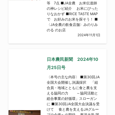
等 7点 ■JA全農 お米伝道師
の神レシピ紹介 お米にぴった
りなおかず ■RICE TASTE MAP
で お好みのお米を探そう！ ■
〈JA全農の飲食店舗〉みのりみ
のる のお店
2024年11月1日
日本農民新聞 2024年10
月25日号
〈本号の主な内容〉 ■第30回JA
全国大会開催し決議採択 「組
合員・地域とともに食と農を支
える協同の力 ～協同活動と
総合事業の好循環」スローガン
に ■第30回JA全国大会決議を受
けて 食と農を支えるJAグルー
プの今後への期待 東洋大学 国