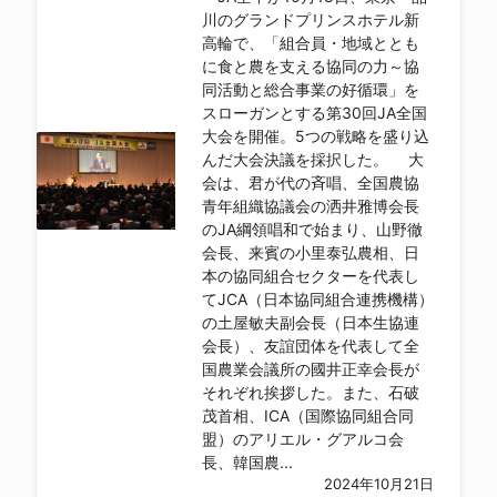
川のグランドプリンスホテル新
高輪で、「組合員・地域ととも
に食と農を支える協同の力～協
同活動と総合事業の好循環」を
スローガンとする第30回JA全国
大会を開催。5つの戦略を盛り込
んだ大会決議を採択した。 大
会は、君が代の斉唱、全国農協
青年組織協議会の洒井雅博会長
のJA綱領唱和で始まり、山野徹
会長、来賓の小里泰弘農相、日
本の協同組合セクターを代表し
てJCA（日本協同組合連携機構）
の土屋敏夫副会長（日本生協連
会長）、友誼団体を代表して全
国農業会議所の國井正幸会長が
それぞれ挨拶した。また、石破
茂首相、ICA（国際協同組合同
盟）のアリエル・グアルコ会
長、韓国農...
2024年10月21日