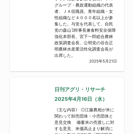
グループ・農政運動組織の代表
者、ＪＡ役職員、青年組織・女
性組織など４０００名以上が参
集した。与党を代表して、自民
党の森山幹事長兼食料安全保障
強化本部長、宮下一郎総合農林
政策調査会長、公明党の谷合正
明農林水産業活性化調査会長が
出席した。
2025年5月21日
日刊アグリ・リサーチ
2025年4月16日（水）
《主な内容》 ◎江藤農相が米に
関わって卸売団体・小売団体と
意見交換 備蓄米の売渡しに対
する意見、米価高止まり解消に