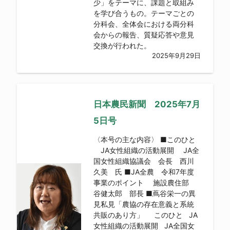
少」をテーマに、課題と取組み
を学び合うもの。テーマごとの
分科会、全体会における両分科
会からの報告、質疑応答や意見
交換が行われた。
2025年9月29日
日本農民新聞 2025年7月
5日号
〈本号の主な内容〉 ■このひと
JA女性組織の活動展開 JA全
国女性組織協議会 会長 西川
久美 氏 ■JA全農 令和7年度
事業のポイント 施設農住部
谷健太郎 部長 ■蔦谷栄一の異
見私見「農協の存在意義と系統
共販のあり方」 このひと JA
女性組織の活動展開 JA全国女