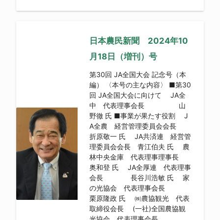
日本農民新聞 2024年10
月18日（増刊）号
第30回 JA全国大会 記念号（本
編） 〈本号の主な内容〉 ■第30
回 JA全国大会に向けて JA全
中 代表理事会長 山
野徹 氏 ■事業が果たす役割 J
A全農 経営管理委員会会長
折原敬一 氏 JA共済連 経営管
理委員会会長 青江伯夫 氏 農
林中央金庫 代表理事理事長
奥和登 氏 JA全厚連 代表理事
会長 長谷川浩敏 氏 家
の光協会 代表理事会長
栗原隆政 氏 ㈱農協観光 代表
取締役会長 (一社)全国農協観
光協会 代表理事会長