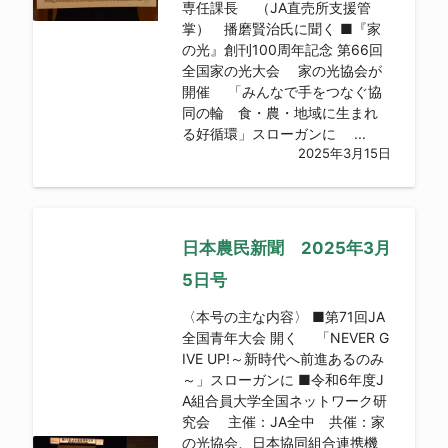
専任課長 （JA直売所支援管
掌） 播磨賢治氏に聞く ■『家
の光』創刊100周年記念 第66回
全国家の光大会 家の光協会が
開催 「みんなで手をつなぐ協
同の輪 食・農・地域に生まれ
る好循環」スローガンに ...
2025年3月15日
日本農民新聞 2025年3月
5日号
〈本号の主な内容〉 ■第71回JA
全国青年大会 開く 「NEVER G
IVE UP!～新時代へ前進あるのみ
～」スローガンに ■令和6年度J
A組合員大学全国ネットワーク研
究会 主催：JA全中 共催：家
の光協会、日本協同組合連携機