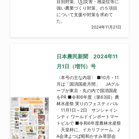
目別対策、⑤災害・感染症等に
強い農業づくり対策、の５項目
について支援や対策を求めて
た。
2024年11月21日
日本農民新聞 2024年11
月1日（増刊）号
〈本号の主な内容〉 ■10月・11
月は「国消国産月間」 JAグル
ープが東京・丸の内で国消国産
をPR ■令和6年度（第63回）農
林水産祭 実りのフェスティバル
11月1日～2日 サンシャイン
シティ ワールドインポートマー
トビルで ■令和6年度農林水産祭
天皇杯に、イカリファーム、J
A会津よつば昭和かすみ草部会