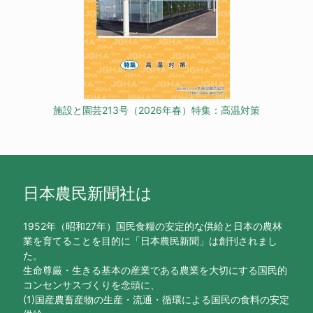
施設と園芸213号（2026年春）特集：高温対策
日本農民新聞社は
1952年（昭和27年）国民食糧の安定的な供給と日本の農林
業を育てることを目的に「日本農民新聞」は創刊されまし
た。
生命尊厳・生きる基本の産業である農業を大切にする国民的
コンセンサスづくりを念頭に、
(1)国産農畜産物の生産・流通・循環による国民の食料の安定