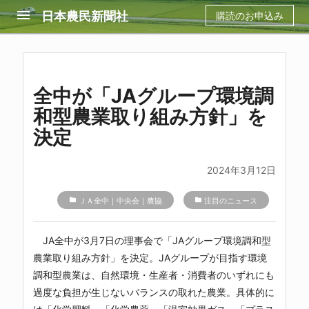
menu
日本農民新聞社
購読のお申込み
全中が「JAグループ環境調
和型農業取り組み方針」を
決定
2024年3月12日
folder
ＪＡ全中｜中央会｜農協
folder
注目のニュース
JA全中が3月7日の理事会で「JAグループ環境調和型
農業取り組み方針」を決定。JAグループが目指す環境
調和型農業は、自然環境・生産者・消費者のいずれにも
過度な負担が生じないバランスの取れた農業。具体的に