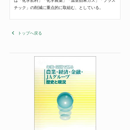
は「化学肥料」「化学農薬」「温室効果ガス」「プラス
チック」の削減に重点的に取組む、としている。
keyboard_arrow_left
トップへ戻る