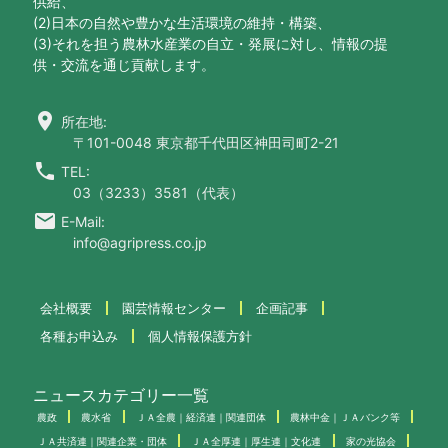
供給、
(2)日本の自然や豊かな生活環境の維持・構築、
(3)それを担う農林水産業の自立・発展に対し、情報の提
供・交流を通じ貢献します。
location_on
所在地:
〒101-0048 東京都千代田区神田司町2-21
call
TEL:
03（3233）3581（代表）
email
E-Mail:
info@agripress.co.jp
会社概要
園芸情報センター
企画記事
各種お申込み
個人情報保護方針
ニュースカテゴリー一覧
農政
農水省
ＪＡ全農｜経済連｜関連団体
農林中金｜ＪＡバンク等
ＪＡ共済連｜関連企業・団体
ＪＡ全厚連｜厚生連｜文化連
家の光協会