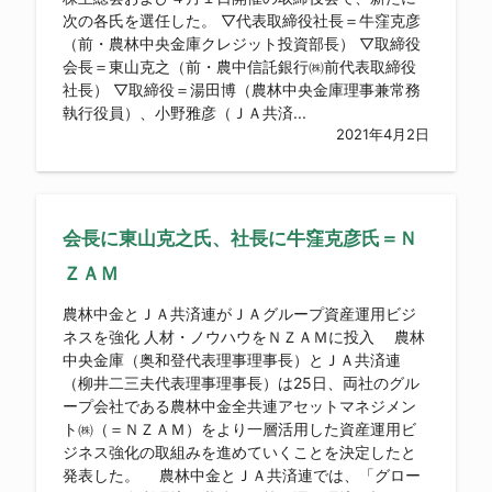
次の各氏を選任した。 ▽代表取締役社長＝牛窪克彦
（前・農林中央金庫クレジット投資部長） ▽取締役
会長＝東山克之（前・農中信託銀行㈱前代表取締役
社長） ▽取締役＝湯田博（農林中央金庫理事兼常務
執行役員）、小野雅彦（ＪＡ共済...
2021年4月2日
会長に東山克之氏、社長に牛窪克彦氏＝Ｎ
ＺＡＭ
農林中金とＪＡ共済連がＪＡグループ資産運用ビジ
ネスを強化 人材・ノウハウをＮＺＡＭに投入 農林
中央金庫（奥和登代表理事理事長）とＪＡ共済連
（柳井二三夫代表理事理事長）は25日、両社のグル
ープ会社である農林中金全共連アセットマネジメン
ト㈱（＝ＮＺＡＭ）をより一層活用した資産運用ビ
ジネス強化の取組みを進めていくことを決定したと
発表した。 農林中金とＪＡ共済連では、「グロー