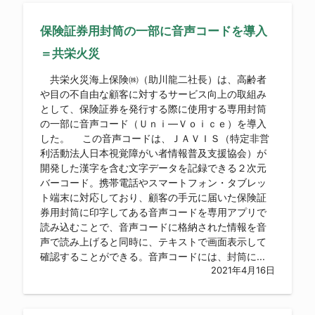
保険証券用封筒の一部に音声コードを導入
＝共栄火災
共栄火災海上保険㈱（助川龍二社長）は、高齢者
や目の不自由な顧客に対するサービス向上の取組み
として、保険証券を発行する際に使用する専用封筒
の一部に音声コード（Ｕｎｉ―Ｖｏｉｃｅ）を導入
した。 この音声コードは、ＪＡＶＩＳ（特定非営
利活動法人日本視覚障がい者情報普及支援協会）が
開発した漢字を含む文字データを記録できる２次元
バーコード。携帯電話やスマートフォン・タブレッ
ト端末に対応しており、顧客の手元に届いた保険証
券用封筒に印字してある音声コードを専用アプリで
読み込むことで、音声コードに格納された情報を音
声で読み上げると同時に、テキストで画面表示して
確認することができる。音声コードには、封筒に...
2021年4月16日