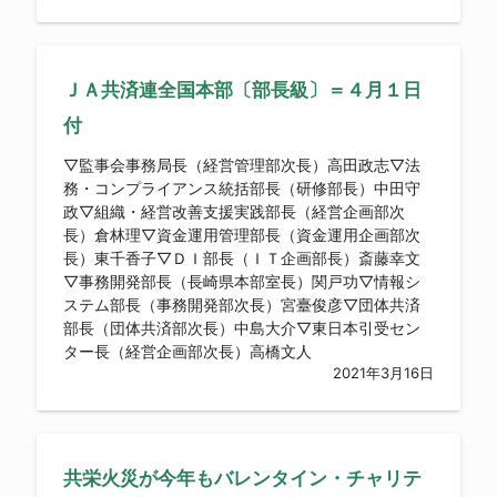
ＪＡ共済連全国本部〔部長級〕＝４月１日
付
▽監事会事務局長（経営管理部次長）高田政志▽法
務・コンプライアンス統括部長（研修部長）中田守
政▽組織・経営改善支援実践部長（経営企画部次
長）倉林理▽資金運用管理部長（資金運用企画部次
長）東千香子▽ＤＩ部長（ＩＴ企画部長）斎藤幸文
▽事務開発部長（長崎県本部室長）関戸功▽情報シ
ステム部長（事務開発部次長）宮臺俊彦▽団体共済
部長（団体共済部次長）中島大介▽東日本引受セン
ター長（経営企画部次長）高橋文人
2021年3月16日
共栄火災が今年もバレンタイン・チャリテ