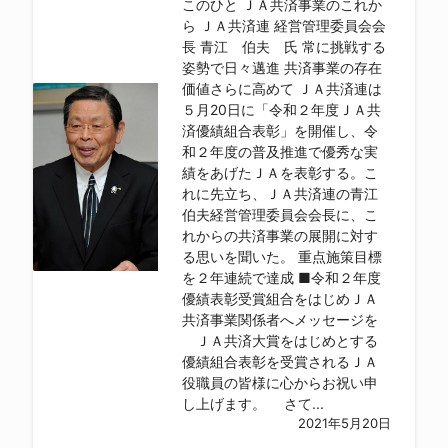
このひと ＪＡ共済事業のこれか
ら ＪＡ共済連 経営管理委員会会
長 青江 伯夫 氏 常に挑戦する
姿勢で日々邁進 共済事業の存在
価値さらに高めて ＪＡ共済連は
５月20日に「令和２年度ＪＡ共
済優績組合表彰」を開催し、令
和２年度の普及推進で優秀な実
績をあげたＪＡを表彰する。こ
れに先立ち、ＪＡ共済連の青江
伯夫経営管理委員会会長に、こ
れからの共済事業の展開に対す
る思いを聞いた。 重点施策目標
を２年連続で達成 ■令和２年度
優績表彰受賞組合をはじめＪＡ
共済事業関係者へメッセージを
ＪＡ共済大賞をはじめとする
優績組合表彰を受賞されるＪＡ
役職員の皆様に心からお祝い申
し上げます。 さて...
2021年5月20日