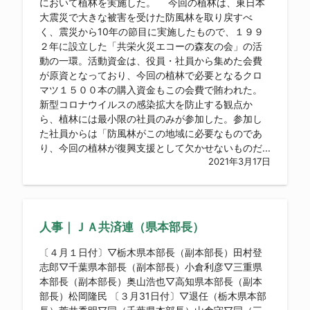
において植林を実施した。 今回の植林は、東日本
大震災で大きな被害を受けた防風林を取り戻すべ
く、震災から10年の節目に実施したもので、１９９
２年に設立した「共栄火災エコーの森友の会」の活
動の一環。活動資金は、役員・社員から集めた会費
が原資となっており、今回の植林で必要となるクロ
マツ１５００本の購入資金もこの会費で賄われた。
新型コロナウイルスの感染拡大を防止する観点か
ら、植林には最小限の社員のみが参加した。参加し
た社員からは「防風林がこの地域に必要なものであ
り、今回の植林が復興支援として欠かせないものだ...
2021年3月17日
人事｜ＪＡ共済連（県本部長）
〔４月１日付〕▽栃木県本部長（副本部長）田村登
志郎▽千葉県本部長（副本部長）小倉利彦▽三重県
本部長（副本部長）奥山浩也▽高知県本部長（副本
部長）松岡隆民 〔３月31日付〕▽退任（栃木県本部