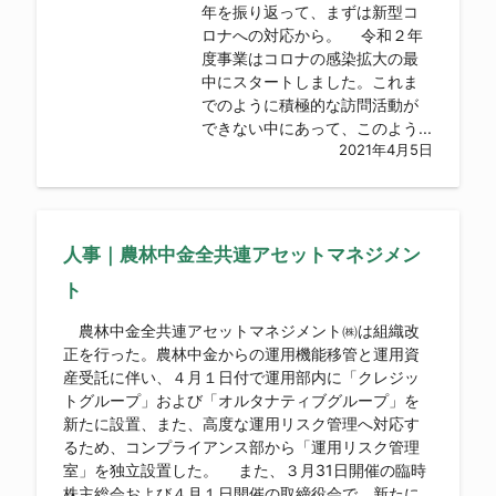
年を振り返って、まずは新型コ
ロナへの対応から。 令和２年
度事業はコロナの感染拡大の最
中にスタートしました。これま
でのように積極的な訪問活動が
できない中にあって、このよう...
2021年4月5日
人事｜農林中金全共連アセットマネジメン
ト
農林中金全共連アセットマネジメント㈱は組織改
正を行った。農林中金からの運用機能移管と運用資
産受託に伴い、４月１日付で運用部内に「クレジッ
トグループ」および「オルタナティブグループ」を
新たに設置、また、高度な運用リスク管理へ対応す
るため、コンプライアンス部から「運用リスク管理
室」を独立設置した。 また、３月31日開催の臨時
株主総会および４月１日開催の取締役会で、新たに