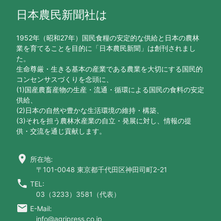
日本農民新聞社は
1952年（昭和27年）国民食糧の安定的な供給と日本の農林
業を育てることを目的に「日本農民新聞」は創刊されまし
た。
生命尊厳・生きる基本の産業である農業を大切にする国民的
コンセンサスづくりを念頭に、
(1)国産農畜産物の生産・流通・循環による国民の食料の安定
供給、
(2)日本の自然や豊かな生活環境の維持・構築、
(3)それを担う農林水産業の自立・発展に対し、情報の提
供・交流を通じ貢献します。
location_on
所在地:
〒101-0048 東京都千代田区神田司町2-21
call
TEL:
03（3233）3581（代表）
email
E-Mail:
info@agripress.co.jp