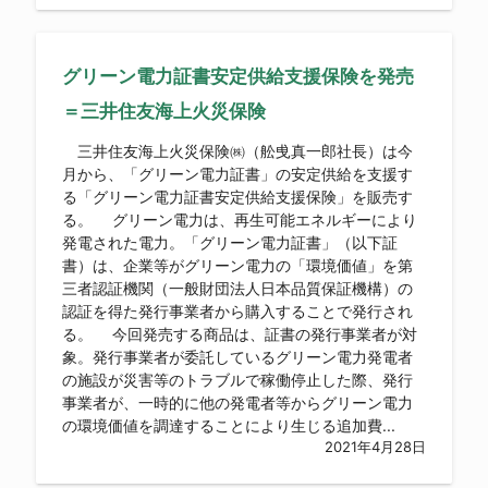
グリーン電力証書安定供給支援保険を発売
＝三井住友海上火災保険
三井住友海上火災保険㈱（舩曵真一郎社長）は今
月から、「グリーン電力証書」の安定供給を支援す
る「グリーン電力証書安定供給支援保険」を販売す
る。 グリーン電力は、再生可能エネルギーにより
発電された電力。「グリーン電力証書」（以下証
書）は、企業等がグリーン電力の「環境価値」を第
三者認証機関（一般財団法人日本品質保証機構）の
認証を得た発行事業者から購入することで発行され
る。 今回発売する商品は、証書の発行事業者が対
象。発行事業者が委託しているグリーン電力発電者
の施設が災害等のトラブルで稼働停止した際、発行
事業者が、一時的に他の発電者等からグリーン電力
の環境価値を調達することにより生じる追加費...
2021年4月28日