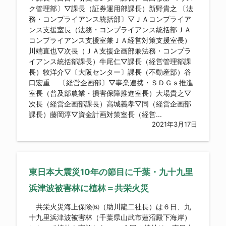
ク管理部〕▽課長（証券運用部課長）新野貴之 〔法
務・コンプライアンス統括部〕▽ＪＡコンプライア
ンス支援室長（法務・コンプライアンス統括部ＪＡ
コンプライアンス支援室兼ＪＡ経営対策支援室長）
川端直也▽次長（ＪＡ支援企画部兼法務・コンプラ
イアンス統括部課長）牛尾仁▽課長（経営管理部課
長）牧洋介▽〔大阪センター〕課長（不動産部）谷
口宏重 〔経営企画部〕▽事業連携・ＳＤＧｓ推進
室長（普及部農業・損害保障推進室長）大場貴之▽
次長（経営企画部課長）高城義孝▽同（経営企画部
課長）藤岡淳▽資金計画対策室長（経営...
2021年3月17日
東日本大震災10年の節目に千葉・九十九里
浜津波被害林に植林＝共栄火災
共栄火災海上保険㈱（助川龍二社長）は６日、九
十九里浜津波被害林（千葉県山武市蓮沼殿下海岸）