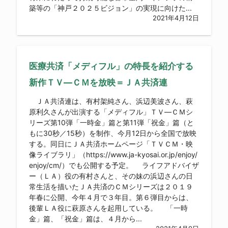
築等の「神戸２０２５ビジョン」の実現に向けた...
2021年4月12日
医療共済「メディフル」の特長を紹介する
新作ＴＶ―ＣＭを放映＝ＪＡ共済連
ＪＡ共済連は、有村架純さん、浜辺美波さん、萩
原利久さんが出演する「メディフル」ＴＶ―ＣＭシ
リーズ第10弾「一時金」篇と第11弾「祝金」篇（と
もに30秒／15秒）を制作、今月12日から全国で放映
する。同日にＪＡ共済ホームページ「ＴＶＣＭ・映
像ライブラリ」（https://www.ja-kyosai.or.jp/enjoy/
enjoy/cm/）でも公開する予定。 ライフアドバイザ
ー（ＬＡ）役の有村さんと、その妹の浜辺さんの日
常生活を描いたＪＡ共済のＣＭシリーズは２０１９
年春に公開、今年４月で３年目。第６弾目からは、
後輩ＬＡ役に萩原さんを起用している。 「一時
金」篇、「祝金」篇は、４月から...