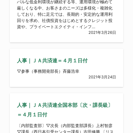
バルな低金利環境が継続する等、運用環境が極めて
厳しくなる中、お客さまのニーズは多様化・複雑化
しており、特に足元では、長期的・安定的な運用利
回りを求め、社債投資をはじめとするクレジット投
資や、プライベートエクイティ・インフ...
2021年3月26日
人事｜ＪＡ共済連＝４月１日付
▽参事（事務開発部長）斉藤浩幸
2021年3月24日
人事｜ＪＡ共済連全国本部〔次・課長級〕
＝４月１日付
〔内部監査部〕▽次長（内部監査部課長）上村智彦
▽課長（西日本引受センター課長）吉田修勝 〔リス