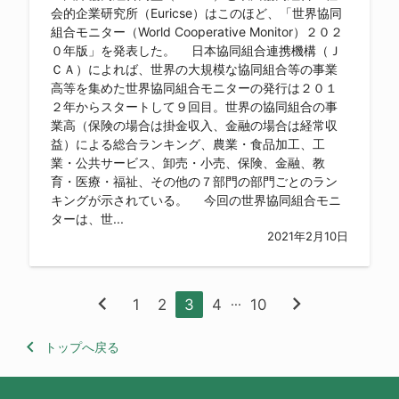
会的企業研究所（Euricse）はこのほど、「世界協同
組合モニター（World Cooperative Monitor）２０２
０年版」を発表した。 日本協同組合連携機構（Ｊ
ＣＡ）によれば、世界の大規模な協同組合等の事業
高等を集めた世界協同組合モニターの発行は２０１
２年からスタートして９回目。世界の協同組合の事
業高（保険の場合は掛金収入、金融の場合は経常収
益）による総合ランキング、農業・食品加工、工
業・公共サービス、卸売・小売、保険、金融、教
育・医療・福祉、その他の７部門の部門ごとのラン
キングが示されている。 今回の世界協同組合モニ
ターは、世...
2021年2月10日
chevron_left
chevron_right
...
1
2
3
4
10
keyboard_arrow_left
トップへ戻る