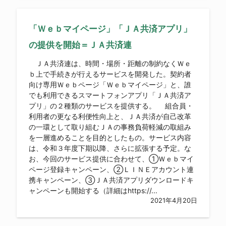
「Ｗｅｂマイページ」「ＪＡ共済アプリ」
の提供を開始＝ＪＡ共済連
ＪＡ共済連は、時間・場所・距離の制約なくＷｅ
ｂ上で手続きが行えるサービスを開発した。契約者
向け専用Ｗｅｂページ「Ｗｅｂマイページ」と、誰
でも利用できるスマートフォンアプリ「ＪＡ共済ア
プリ」の２種類のサービスを提供する。 組合員・
利用者の更なる利便性向上と、ＪＡ共済が自己改革
の一環として取り組むＪＡの事務負荷軽減の取組み
を一層進めることを目的としたもの。サービス内容
は、令和３年度下期以降、さらに拡張する予定。な
お、今回のサービス提供に合わせて、①Ｗｅｂマイ
ページ登録キャンペーン、②ＬＩＮＥアカウント連
携キャンペーン、③ＪＡ共済アプリダウンロードキ
ャンペーンも開始する（詳細はhttps://...
2021年4月20日