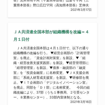
長）荒井秀明▽同（千葉県本部長）山倉守▽同（三
重県本部長）野口広巳▽同（高知県本部長）芝伸夫
2021年3月17日
ＪＡ共済連全国本部が組織機構を改編＝４
月１日付
ＪＡ共済連全国本部は４月１日付で、以下の通り
組織機構の改編を行う。 ▼経営企画部の「計画管理
室」を廃止、「資金計画対策室」を新設、▼「組
織・経営改善支援実践部」を新設、▼経営管理部に
「経理管理室」を新設、▼債券・融資部の「融資
室」を「投資金融室」に名称変更、▼ＪＡ支援企画
部に「系統人材育成支援室」を新設、▼研修部を廃
止、▼ＩＴ企画部の「デジタルイノベーション室」
を廃止、同部を「ＤＩ部」に名称変更。 今回の組
織改編により、37部（うち１事務局、２引受センタ
ー、８業務センター）、33部内室体制となる。
2021年3月16日