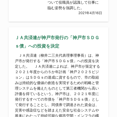
ついて役職員が認識して仕事に
臨む姿勢を強調した。
2021年4月16日
ＪＡ共済連が神戸市発行の「神戸市ＳＤＧ
ｓ債」への投資を決定
ＪＡ共済連（柳井二三夫代表理事理事長）は、神
戸市が発行する「神戸市ＳＤＧｓ債」への投資を決
定した。 ＪＡ共済連によれば、神戸市が策定する
２０２１年度からの５か年計画「神戸２０２５ビジ
ョン」はＳＤＧｓの達成に資するもので、市の取組
みは持続的な価値の創造を実現するための戦略と管
理システムを備えたものとして第三者機関から高い
評価を得ているという。神戸市は、２０２１年度に
発行するすべての市債を「神戸市ＳＤＧｓ債」とし
て発行することとし、同債券で調達された資金は、
災害や感染症などを踏まえた安全な社会システムや
将来にわたって持続可能な都市空間・インフラの構