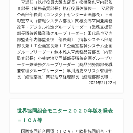
▽退任（執行役員大阪支店長）松橋隆也▽内部監
査部長（業務品質部長）執行役員佐藤俊一 ▽経営
企画部部長職（コンタクトセンター企画部長）下田
彰宏▽同（情報システム部長）関根次郎▽同兼業務
改革・デジタル推進グループリーダー（業務支援部
部長職兼近畿業務グループリーダー）田代昌也▽内
部監査部内部監査役〔部長職〕（情報システム部副
部長兼ＩＴ企画室長兼ＩＴ企画室基幹システム企画
グループリーダー）鈴木雅人▽業務品質部長（内部
監査部長）小林健治▽同部部長職兼企画グループリ
ーダー兼法務グループリーダー（商品開発部部長職
兼管理グループリーダー）早川浩史▽リスク管理部
長（経理部長）関彰浩▽経理部長（経理部部長職...
2021年2月22日
世界協同組合モニター２０２０年版を発表
＝ＩＣＡ等
国際協同組合同盟（ＩＣＡ）と欧州協同組合・社