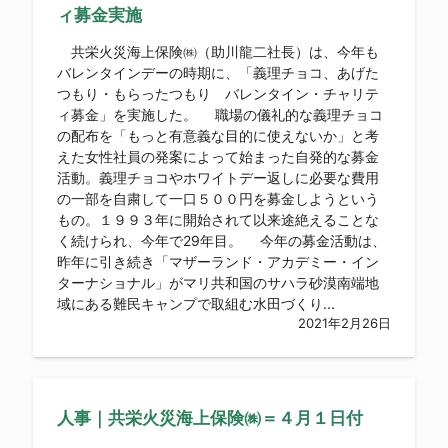
ィ募金実施
共栄火災海上保険㈱（助川龍二社長）は、今年も
バレンタインデーの時期に、「義理チョコ、あげた
つもり・もらったつもり バレンタイン・チャリテ
ィ募金」を実施した。 職場の儀礼的な義理チョコ
の配布を「もっと有意義な目的に使えないか」と考
えた女性社員の発案によって始まった自発的な募金
活動。義理チョコやホワイトデー返しに必要な費用
の一部を自粛して一口５００円を募金しようという
もの。１９９３年に開始されて以来途絶えることな
く続けられ、今年で29年目。 今年の募金活動は、
昨年に引き続き「マザーランド・アカデミー・イン
ターナショナル」がマリ共和国のサハラ砂漠南端地
域にある難民キャンプで取組む水田づくり...
2021年2月26日
人事｜共栄火災海上保険㈱＝４月１日付