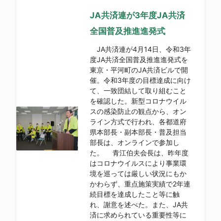
JA共済連が3年度JA共済
全国普及推進進発式
JA共済連が4月14日、令和3年
度JA共済全国普及推進進発式を
東京・平河町のJA共済ビルで開
催。令和3年度の目標達成に向け
て、一致団結して取り組むこと
を確認した。新型コロナウイル
スの感染防止の観点から、オン
ライン方式で行われ、各都道府
県本部長・副本部長・普及担当
部長は、オンラインで参加し
た。 青江伯夫会長は、昨年度
はコロナウイルスにより事業環
境を巡っては厳しい状況にもか
かわらず、重点施策実績で2年連
続目標を達成したこと等に触
れ、謝意を述べた。また、JA共
済に求められている重要性等に