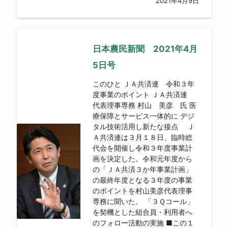
2021年4月9日
日本農民新聞 2021年4月
5日号
このひと ＪＡ共済連 令和３年
度事業のポイント ＪＡ共済連
代表理事専務 村山 美彦 氏 医
療保障とサービス一体的に デジ
タル技術活用し新たな接点 Ｊ
Ａ共済連は３月１８日、臨時総
代会を開催し令和３年度事業計
画を決定した。令和元年度から
の「ＪＡ共済３か年事業計画」
の最終年度となる３年度の事業
のポイントを村山美彦代表理事
専務に聞いた。 「３Ｑコール」
を契機とした組合員・利用者へ
のフォロー活動の実施 ■この１