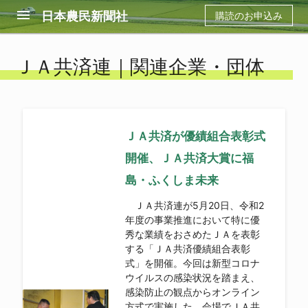
menu
日本農民新聞社
購読のお申込み
ＪＡ共済連｜関連企業・団体
ＪＡ共済が優績組合表彰式
開催、ＪＡ共済大賞に福
島・ふくしま未来
ＪＡ共済連が5月20日、令和2
年度の事業推進において特に優
秀な業績をおさめたＪＡを表彰
する「ＪＡ共済優績組合表彰
式」を開催。今回は新型コロナ
ウイルスの感染状況を踏まえ、
感染防止の観点からオンライン
方式で実施した。会場でＪＡ共