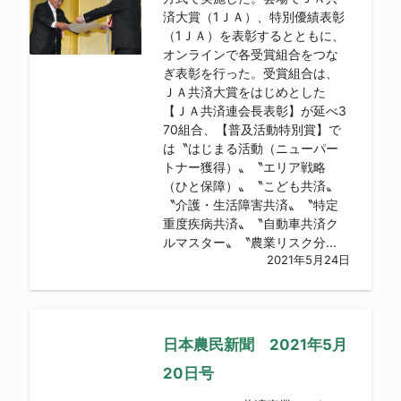
済大賞（1ＪＡ）、特別優績表彰
（1ＪＡ）を表彰するとともに、
オンラインで各受賞組合をつな
ぎ表彰を行った。受賞組合は、
ＪＡ共済大賞をはじめとした
【ＪＡ共済連会長表彰】が延べ3
70組合、【普及活動特別賞】で
は〝はじまる活動（ニューパー
トナー獲得）〟〝エリア戦略
（ひと保障）〟〝こども共済〟
〝介護・生活障害共済〟〝特定
重度疾病共済〟〝自動車共済ク
ルマスター〟〝農業リスク分...
2021年5月24日
日本農民新聞 2021年5月
20日号