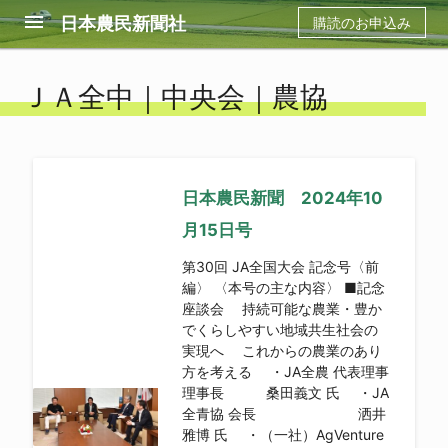
menu
日本農民新聞社
購読のお申込み
ＪＡ全中｜中央会｜農協
日本農民新聞 2024年10
月15日号
第30回 JA全国大会 記念号〈前
編〉 〈本号の主な内容〉 ■記念
座談会 持続可能な農業・豊か
でくらしやすい地域共生社会の
実現へ これからの農業のあり
方を考える ・JA全農 代表理事
理事長 桑田義文 氏 ・JA
全青協 会長 洒井
雅博 氏 ・（一社）AgVenture