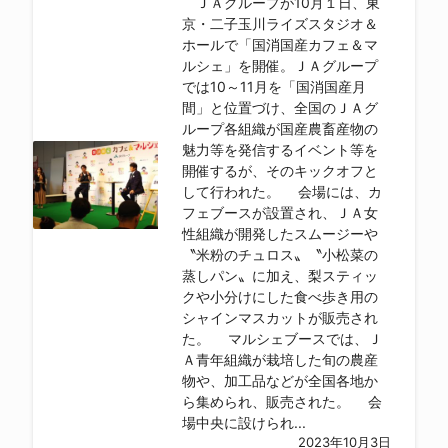
ＪＡグループが10月１日、東
京・二子玉川ライズスタジオ＆
ホールで「国消国産カフェ＆マ
ルシェ」を開催。ＪＡグループ
では10～11月を「国消国産月
間」と位置づけ、全国のＪＡグ
ループ各組織が国産農畜産物の
魅力等を発信するイベント等を
開催するが、そのキックオフと
して行われた。 会場には、カ
フェブースが設置され、ＪＡ女
性組織が開発したスムージーや
〝米粉のチュロス〟〝小松菜の
蒸しパン〟に加え、梨スティッ
クや小分けにした食べ歩き用の
シャインマスカットが販売され
た。 マルシェブースでは、Ｊ
Ａ青年組織が栽培した旬の農産
物や、加工品などが全国各地か
ら集められ、販売された。 会
場中央に設けられ...
2023年10月3日