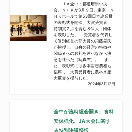
ＪＡ全中・都道府県中央
会、ＮＨＫが3月９日、東京・Ｎ
ＨＫホールで第53回日本農業賞
の表彰式を開催、大賞受賞者、
特別賞２点を含む８個人・団体
を表彰した。 受賞者を代表し
て個別経営の部大賞の須藤晃氏
が挨拶し、自身の経営の特徴や
関係者へのお礼を述べながら決
意を述べた（写真右）。 ま
た、表彰式には坂本哲志農相も
臨席し、大賞受賞者に農林水産
大臣賞を授与した。
2024年3月12日
全中が臨時総会開き、食料
安保強化、JA大会に関す
る特別決議採択