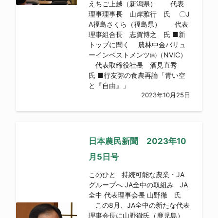
えちご上越（新潟県） 代表
理事理事長 山岸雅行 氏 〇J
A福島さくら（福島県） 代表
理事組合長 志賀博之 氏 ■新
トップに聞く 農林中金バリュ
ーインベストメンツ㈱（NVIC）
代表取締役社長 酒見直秀
氏 ■行友弥の食農再論「青い空
と『自由』」
2023年10月25日
日本農民新聞 2023年10
月5日号
このひと 持続可能な農業・JA
グループへ JA全中の取組み JA
全中 代表理事会長 山野徹 氏
この8月、JA全中の新たな代表
理事会長に山野徹氏（鹿児島）