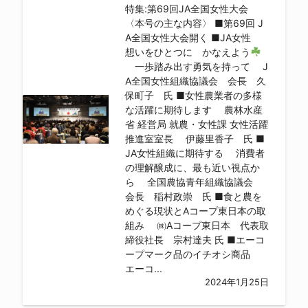
特集:第69回JA全国女性大会
〈本号の主な内容〉 ■第69回 J
A全国女性大会開く ■JA女性
想いをひとつに かなえよう
一歩踏み出す勇気を持って J
A全国女性組織協議会 会長 久
保町子 氏 ■女性農業者の多様
な活躍に期待します 農林水産
省 経営局 就農・女性課 女性活躍
推進室室長 伊藤里香子 氏 ■
JA女性組織に期待する 消費者
の理解醸成に、最も近い視点か
ら 全国農協青年組織協議会
会長 稲村政崇 氏 ■食と農を
めぐる現状とAコープ東日本の取
組み ㈱Aコープ東日本 代表取
締役社長 宗村達夫 氏 ■エーコ
ープマーク品のイチオシ商品
エーコ...
2024年1月25日