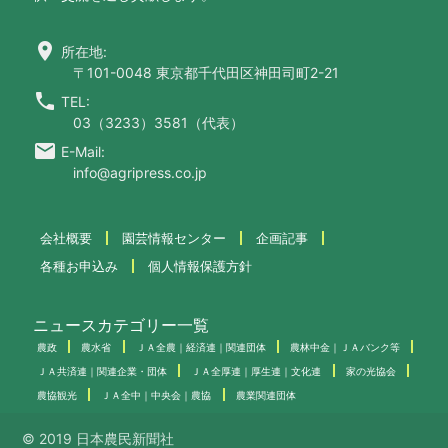
location_on
所在地:
〒101-0048 東京都千代田区神田司町2-21
call
TEL:
03（3233）3581（代表）
email
E-Mail:
info@agripress.co.jp
会社概要
園芸情報センター
企画記事
各種お申込み
個人情報保護方針
ニュースカテゴリー一覧
農政
農水省
ＪＡ全農｜経済連｜関連団体
農林中金｜ＪＡバンク等
ＪＡ共済連｜関連企業・団体
ＪＡ全厚連｜厚生連｜文化連
家の光協会
農協観光
ＪＡ全中｜中央会｜農協
農業関連団体
© 2019 日本農民新聞社