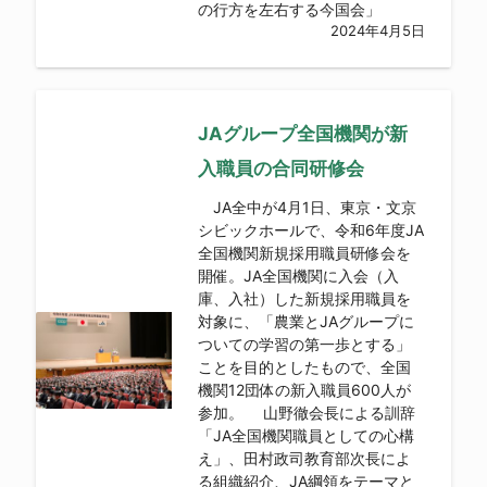
の行方を左右する今国会」
2024年4月5日
JAグループ全国機関が新
入職員の合同研修会
JA全中が4月1日、東京・文京
シビックホールで、令和6年度JA
全国機関新規採用職員研修会を
開催。JA全国機関に入会（入
庫、入社）した新規採用職員を
対象に、「農業とJAグループに
ついての学習の第一歩とする」
ことを目的としたもので、全国
機関12団体の新入職員600人が
参加。 山野徹会長による訓辞
「JA全国機関職員としての心構
え」、田村政司教育部次長によ
る組織紹介、JA綱領をテーマと