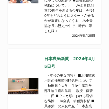
に即した取組みを ■会長就任の
抱負について。〉 JA全青協創
立70周年を迎える今年は、今後1
0年をどのようにスタートさせる
かが重要になってくる。JA全青
協は長い歴史の中で、時代に即
した様々...
2024年5月25日
日本農民新聞 2024年4月
5日号
〈本号の主な内容〉 ■水稲箱施
用剤の播種時同時処理について
秋田県立大学 生物生産科学
部生物生産科学科 教授 藤晋
一 氏 ■ウンカ類における適切
な防除 JA全農 耕種資材部 ■
蔦谷栄一の異見私見「日本農業