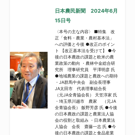
日本農民新聞 2024年6月
15日号
〈本号の主な内容〉 ■特集 改
正「食料・農業・農村基本法」
への評価と今後 ●改正のポイン
ト 【改正基本法を受けて】 ●今
後の日本農政の課題と欧米の農
業政策の動向 ・農林中金総合研
究所 理事研究員 平澤明彦 氏
●地域農業の課題と農政への期待
・JA群馬中央会 副会長理事
JA太田市 代表理事組合長
（元JA全青協会長） 天笠淳家 氏
・埼玉県川越市 農家 （元JA
全青協会長） 飯野芳彦 氏 ●今後
の日本農政の課題と農業法人協
会の役割と取組み ・日本農業法
人協会 会長 齋藤一志 氏 ●今
後の日本農政の課題と食品産業