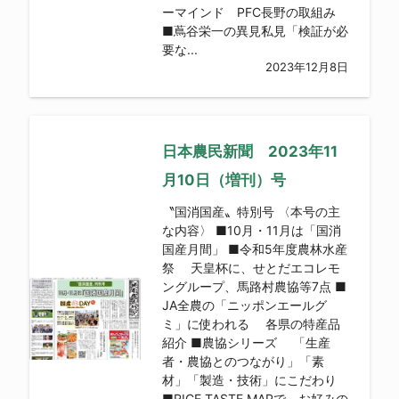
ーマインド PFC長野の取組み
■蔦谷栄一の異見私見「検証が必
要な...
2023年12月8日
日本農民新聞 2023年11
月10日（増刊）号
〝国消国産〟特別号 〈本号の主
な内容〉 ■10月・11月は「国消
国産月間」 ■令和5年度農林水産
祭 天皇杯に、せとだエコレモ
ングループ、馬路村農協等7点 ■
JA全農の「ニッポンエールグ
ミ」に使われる 各県の特産品
紹介 ■農協シリーズ 「生産
者・農協とのつながり」「素
材」「製造・技術」にこだわり
■RICE TASTE MAPで お好みの