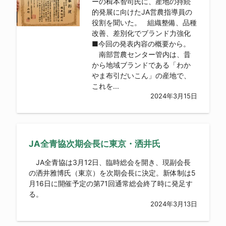
ーの楫本智司氏に、産地の持続
的発展に向けたJA営農指導員の
役割を聞いた。 組織整備、品種
改善、差別化でブランド力強化
■今回の発表内容の概要から。
南部営農センター管内は、昔
から地域ブランドである「わか
やま布引だいこん」の産地で、
これを...
2024年3月15日
JA全青協次期会長に東京・洒井氏
JA全青協は3月12日、臨時総会を開き、現副会長
の洒井雅博氏（東京）を次期会長に決定。新体制は5
月16日に開催予定の第71回通常総会終了時に発足す
る。
2024年3月13日