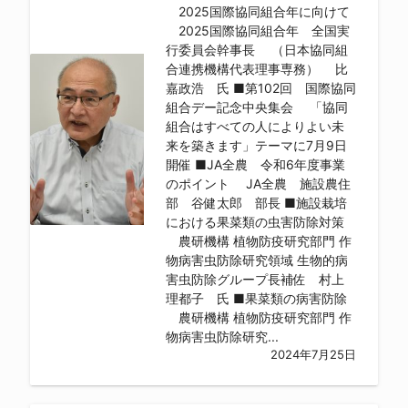
2025国際協同組合年に向けて
2025国際協同組合年 全国実
行委員会幹事長 （日本協同組
合連携機構代表理事専務） 比
嘉政浩 氏 ■第102回 国際協同
組合デー記念中央集会 「協同
組合はすべての人によりよい未
来を築きます」テーマに7月9日
開催 ■JA全農 令和6年度事業
のポイント JA全農 施設農住
部 谷健太郎 部長 ■施設栽培
における果菜類の虫害防除対策
農研機構 植物防疫研究部門 作
物病害虫防除研究領域 生物的病
害虫防除グループ長補佐 村上
理都子 氏 ■果菜類の病害防除
農研機構 植物防疫研究部門 作
物病害虫防除研究...
2024年7月25日