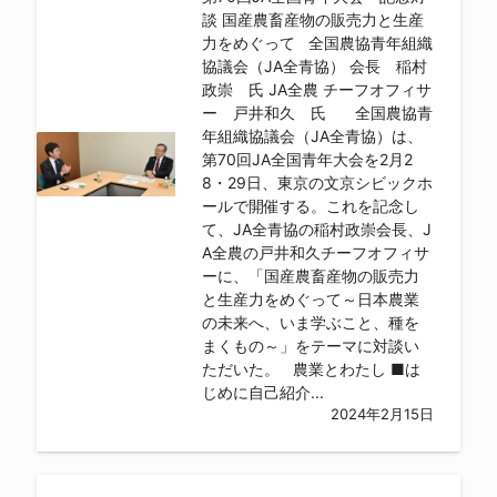
談 国産農畜産物の販売力と生産
力をめぐって 全国農協青年組織
協議会（JA全青協） 会長 稲村
政崇 氏 JA全農 チーフオフィサ
ー 戸井和久 氏 全国農協青
年組織協議会（JA全青協）は、
第70回JA全国青年大会を2月2
8・29日、東京の文京シビックホ
ールで開催する。これを記念し
て、JA全青協の稲村政崇会長、J
A全農の戸井和久チーフオフィサ
ーに、「国産農畜産物の販売力
と生産力をめぐって～日本農業
の未来へ、いま学ぶこと、種を
まくもの～」をテーマに対談い
ただいた。 農業とわたし ■は
じめに自己紹介...
2024年2月15日