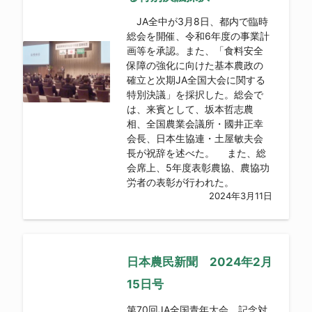
JA全中が3月8日、都内で臨時
総会を開催、令和6年度の事業計
画等を承認。また、「食料安全
保障の強化に向けた基本農政の
確立と次期JA全国大会に関する
特別決議」を採択した。総会で
は、来賓として、坂本哲志農
相、全国農業会議所・國井正幸
会長、日本生協連・土屋敏夫会
長が祝辞を述べた。 また、総
会席上、5年度表彰農協、農協功
労者の表彰が行われた。
2024年3月11日
日本農民新聞 2024年2月
15日号
第70回JA全国青年大会 記念対