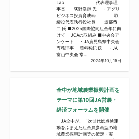
Lab 代表理事理
事長 荻野浩輝 氏 ・アグリ
ビジネス投資育成㈱ 取
締役代表執行役社長 堀部恭
二 氏 ■2025国際協同組合年に向
けて JCAの取組み ■中央会ア
ンケート ・JA鹿児島県中央会
専務理事 國料智紀 氏 ・JA
富山中央会 常...
2024年10月15日
全中が地域農業振興計画を
テーマに第10回JA営農・
経済フォーラムを開催
JA全中が、「次世代総点検運
動をふまえた組合員参画型の地
域農業振興計画等の策定・実