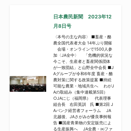
日本農民新聞 2023年12
月8日号
〈本号の主な内容〉 ■畜産・酪
農全国代表者大会 14年ぶり開催
会場・オンラインで1500人参
加〈JA全中〉 「危機的状況な
今こそ、生産者と畜産関係団体
が一致団結」と山野全中会長 ■J
Aグループが令和6年度 畜産・酪
農対策に関する政策提案 ■持続
可能な農業・地域共生へ わがJ
Aの取組み（集中連載第5回）
○JAにじ（福岡県） 代表理事
組合長 右田英訓 氏 ■第2回 J
Aバンク経営者フォーラム JA
北越後、JAさがみが優良事例報
告 ■国産青果物の安定販売によ
る生産振興へ JA全農・㈱ファ