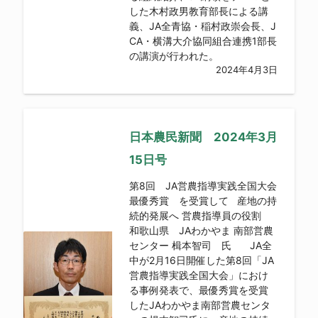
した木村政男教育部長による講
義、JA全青協・稲村政崇会長、J
CA・横溝大介協同組合連携1部長
の講演が行われた。
2024年4月3日
日本農民新聞 2024年3月
15日号
第8回 JA営農指導実践全国大会
最優秀賞 を受賞して 産地の持
続的発展へ 営農指導員の役割
和歌山県 JAわかやま 南部営農
センター 楫本智司 氏 JA全
中が2月16日開催した第8回「JA
営農指導実践全国大会」におけ
る事例発表で、最優秀賞を受賞
したJAわかやま南部営農センタ