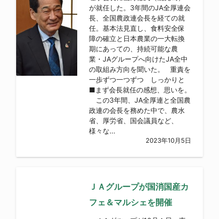
が就任した。3年間のJA全厚連会
長、全国農政連会長を経ての就
任。基本法見直し、食料安全保
障の確立と日本農業の一大転換
期にあっての、持続可能な農
業・JAグループへ向けたJA全中
の取組み方向を聞いた。 重責を
一歩ずつ一つずつ しっかりと
■まず会長就任の感想、思いを。
この3年間、JA全厚連と全国農
政連の会長を務めた中で、農水
省、厚労省、国会議員など、
様々な...
2023年10月5日
ＪＡグループが国消国産カ
フェ＆マルシェを開催