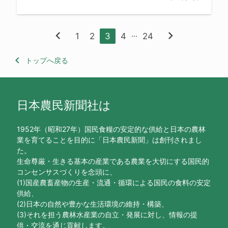
chevron_left
chevron_right
...
1
2
3
4
24
keyboard_arrow_left
トップへ戻る
日本農民新聞社は
1952年（昭和27年）国民食糧の安定的な供給と日本の農林
業を育てることを目的に「日本農民新聞」は創刊されまし
た。
生命尊厳・生きる基本の産業である農業を大切にする国民的
コンセンサスづくりを念頭に、
(1)国産農畜産物の生産・流通・循環による国民の食料の安定
供給、
(2)日本の自然や豊かな生活環境の維持・構築、
(3)それを担う農林水産業の自立・発展に対し、情報の提
供・交流を通じ貢献します。