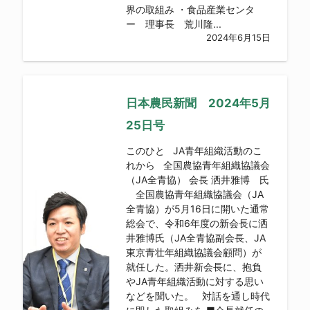
界の取組み ・食品産業センタ
ー 理事長 荒川隆...
2024年6月15日
日本農民新聞 2024年5月
25日号
このひと JA青年組織活動のこ
れから 全国農協青年組織協議会
（JA全青協） 会長 洒井雅博 氏
全国農協青年組織協議会（JA
全青協）が5月16日に開いた通常
総会で、令和6年度の新会長に洒
井雅博氏（JA全青協副会長、JA
東京青壮年組織協議会顧問）が
就任した。洒井新会長に、抱負
やJA青年組織活動に対する思い
などを聞いた。 対話を通し時代