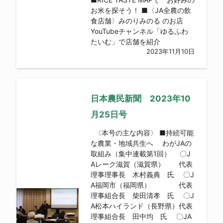
お米を探そう！ ■〈JA全農の飲
食店舗〉みのりみのる のお店
YouTubeチャンネル「ゆるふわ
たいむ」で店舗を紹介
2023年11月10日
日本農民新聞 2023年10
月25日号
〈本号の主な内容〉 ■持続可能
な農業・地域共生へ わがJAの
取組み（集中連載第1回） 〇J
Aレーク滋賀（滋賀県） 代表
理事理事長 木村義典 氏 〇J
A福岡市（福岡県） 代表
理事組合長 柴田清孝 氏 〇J
A松本ハイランド（長野県）代表
理事組合長 田中均 氏 〇JA