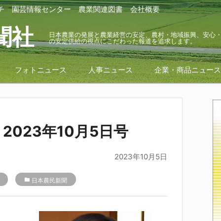
チ
園芸情報センター
農業関連図書
会社概要
聞社
日本農業の発展と農業経営の安定、農村・地域振興、安心
の安定供給の視点にこだわった報道を追求します。
フォトニュース
人事ニュース
企業・商品ニュー
2023年10月5日号
2023年10月5日
folder
日本農民新聞