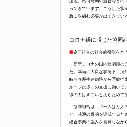
適地、出荷時期の競合などの
ってきています。こうした状
急に取組む必要が出てきてい
コロナ禍に感じた協同
■
協同組合の社会的役割をど
新型コロナの国内最初期のク
た。本当に大変な状況下、病
時も各厚生連病院から医療従
ループは多くの支援に動いて
織の力はすごいとあらためて
協同組合は、「一人は万人の
と、共通の目的を達成するた
総合事業の強みを発揮しなが