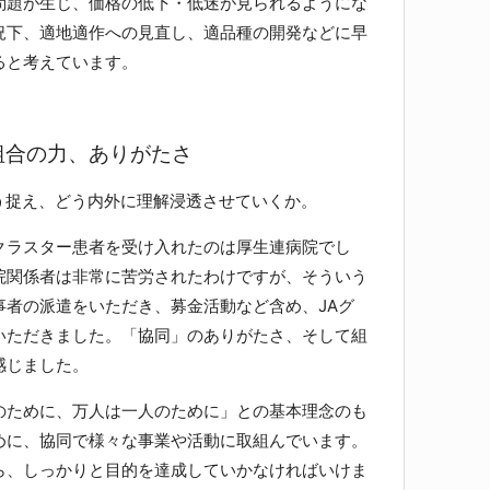
問題が生じ、価格の低下・低迷が見られるようにな
況下、適地適作への見直し、適品種の開発などに早
ると考えています。
組合の力、ありがたさ
う捉え、どう内外に理解浸透させていくか。
ラスター患者を受け入れたのは厚生連病院でし
院関係者は非常に苦労されたわけですが、そういう
事者の派遣をいただき、募金活動など含め、JAグ
いただきました。「協同」のありがたさ、そして組
感じました。
ために、万人は一人のために」との基本理念のも
めに、協同で様々な事業や活動に取組んでいます。
ら、しっかりと目的を達成していかなければいけま