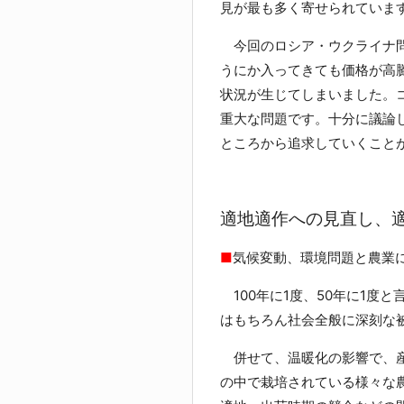
見が最も多く寄せられていま
今回のロシア・ウクライナ問
うにか入ってきても価格が高
状況が生じてしまいました。
重大な問題です。十分に議論
ところから追求していくこと
適地適作への見直し、
■
気候変動、環境問題と農業
100年に1度、50年に1度
はもちろん社会全般に深刻な
併せて、温暖化の影響で、産
の中で栽培されている様々な