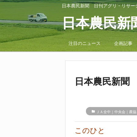
日本農民新聞
日刊アグリ・リサー
日本農民新
注目のニュース
企画記事
日本農民新聞 
folder
ＪＡ全中｜中央会｜農協
このひと