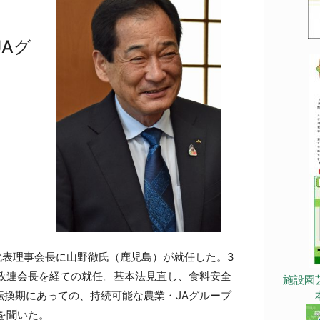
Aグ
代表理事会長に山野徹氏（鹿児島）が就任した。3
農政連会長を経ての就任。基本法見直し、食料安全
施設園
転換期にあっての、持続可能な農業・JAグループ
を聞いた。