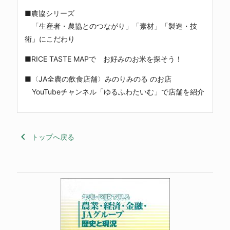
■農協シリーズ
「生産者・農協とのつながり」「素材」「製造・技
術」にこだわり
■RICE TASTE MAPで お好みのお米を探そう！
■〈JA全農の飲食店舗〉みのりみのる のお店
YouTubeチャンネル「ゆるふわたいむ」で店舗を紹介
keyboard_arrow_left
トップへ戻る