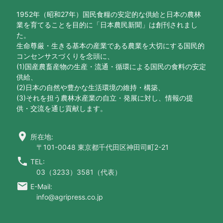
1952年（昭和27年）国民食糧の安定的な供給と日本の農林
業を育てることを目的に「日本農民新聞」は創刊されまし
た。
生命尊厳・生きる基本の産業である農業を大切にする国民的
コンセンサスづくりを念頭に、
(1)国産農畜産物の生産・流通・循環による国民の食料の安定
供給、
(2)日本の自然や豊かな生活環境の維持・構築、
(3)それを担う農林水産業の自立・発展に対し、情報の提
供・交流を通じ貢献します。
location_on
所在地:
〒101-0048 東京都千代田区神田司町2-21
call
TEL:
03（3233）3581（代表）
email
E-Mail:
info@agripress.co.jp