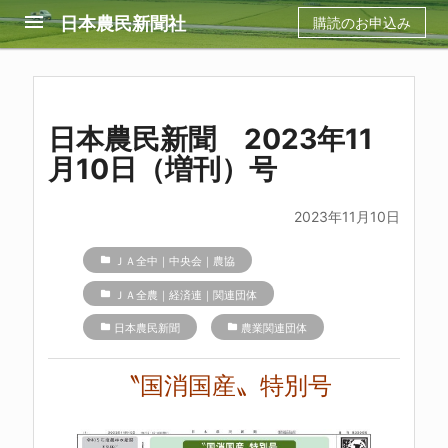
menu
日本農民新聞社
購読のお申込み
日本農民新聞 2023年11
月10日（増刊）号
2023年11月10日
folder
ＪＡ全中｜中央会｜農協
folder
ＪＡ全農｜経済連｜関連団体
folder
日本農民新聞
folder
農業関連団体
〝国消国産〟特別号