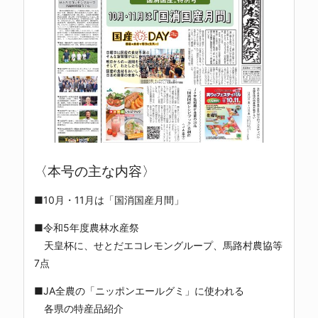
〈本号の主な内容〉
■10月・11月は「国消国産月間」
■令和5年度農林水産祭
天皇杯に、せとだエコレモングループ、馬路村農協等
7点
■JA全農の「ニッポンエールグミ」に使われる
各県の特産品紹介