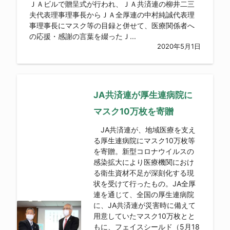
ＪＡビルで贈呈式が行われ、ＪＡ共済連の柳井二三
夫代表理事理事長からＪＡ全厚連の中村純誠代表理
事理事長にマスク等の目録と併せて、医療関係者へ
の応援・感謝の言葉を綴ったＪ...
2020年5月1日
JA共済連が厚生連病院に
マスク10万枚を寄贈
JA共済連が、地域医療を支え
る厚生連病院にマスク10万枚等
を寄贈。新型コロナウイルスの
感染拡大により医療機関におけ
る衛生資材不足が深刻化する現
状を受けて行ったもの。JA全厚
連を通じて、全国の厚生連病院
に、JA共済連が災害時に備えて
用意していたマスク10万枚とと
もに、フェイスシールド（5月18