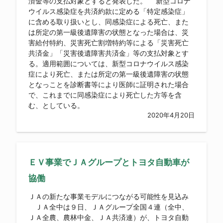
済金等の支払対象とすると発表した。 新型コロナ
ウイルス感染症を共済約款に定める「特定感染症」
に含める取り扱いとし、同感染症による死亡、また
は所定の第一級後遺障害の状態となった場合は、災
害給付特約、災害死亡割増特約等による「災害死亡
共済金」「災害後遺障害共済金」等の支払対象とす
る。適用範囲については、新型コロナウイルス感染
症により死亡、または所定の第一級後遺障害の状態
となっことを診断書等により医師に証明された場合
で、これまでに同感染症により死亡した方等を含
む、としている。
2020年4月20日
ＥＶ事業でＪＡグループとトヨタ自動車が
協働
ＪＡの新たな事業モデルにつながる可能性を見込み
ＪＡ全中は９日、ＪＡグループ全国４連（全中、
ＪＡ全農、農林中金、ＪＡ共済連）が、トヨタ自動