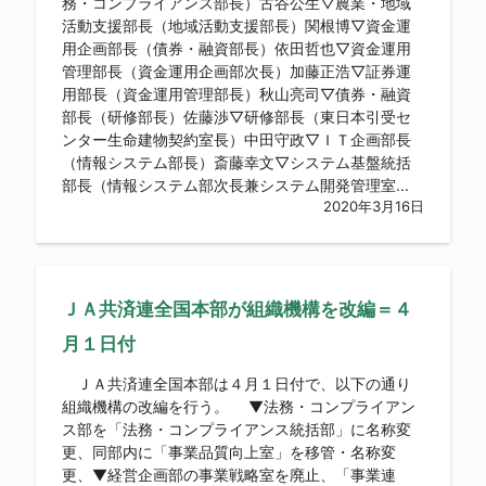
務・コンプライアンス部長）古谷公生▽農業・地域
活動支援部長（地域活動支援部長）関根博▽資金運
用企画部長（債券・融資部長）依田哲也▽資金運用
管理部長（資金運用企画部次長）加藤正浩▽証券運
用部長（資金運用管理部長）秋山亮司▽債券・融資
部長（研修部長）佐藤渉▽研修部長（東日本引受セ
ンター生命建物契約室長）中田守政▽ＩＴ企画部長
（情報システム部長）斎藤幸文▽システム基盤統括
部長（情報システム部次長兼システム開発管理室...
2020年3月16日
ＪＡ共済連全国本部が組織機構を改編＝４
月１日付
ＪＡ共済連全国本部は４月１日付で、以下の通り
組織機構の改編を行う。 ▼法務・コンプライアン
ス部を「法務・コンプライアンス統括部」に名称変
更、同部内に「事業品質向上室」を移管・名称変
更、▼経営企画部の事業戦略室を廃止、「事業連