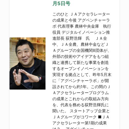
月5日号
このひと ＪＡアクセラレーター
の成果と今後 アグベンチャーラ
ボ 代表理事 農林中央金庫 執行
役員 デジタルイノベーション推
進部長 荻野浩輝 氏 ＪＡ全
中、ＪＡ全農、農林中金などＪ
Ａグループの全国機関8団体が、
外部の技術やアイデアをもつ組
織と連携して新たな事業を創造
するオープンイノベーションを
実現する拠点として、昨年5月末
に「アグベンチャーラボ」が開
設されてから約1年。この間のＪ
Ａアクセラレータープログラム
の成果とこれからの取組み方向
を、代表を務める荻野浩輝氏に
聞いた。 スタートアップ企業と
ＪＡグループがコワーク ■ＪＡ
アクセラレーター第1期の成果
は？ アグベンチャー...