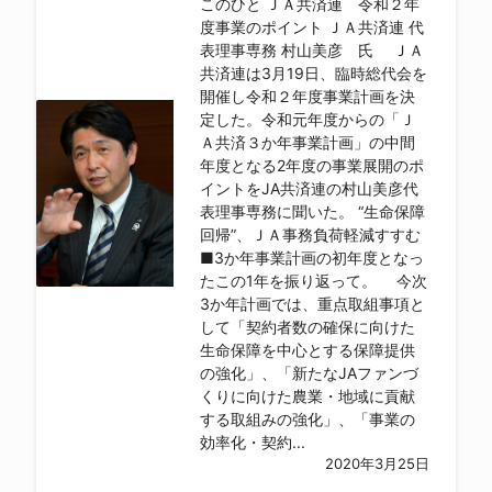
このひと ＪＡ共済連 令和２年
度事業のポイント ＪＡ共済連 代
表理事専務 村山美彦 氏 ＪＡ
共済連は3月19日、臨時総代会を
開催し令和２年度事業計画を決
定した。令和元年度からの「Ｊ
Ａ共済３か年事業計画」の中間
年度となる2年度の事業展開のポ
イントをJA共済連の村山美彦代
表理事専務に聞いた。 “生命保障
回帰”、ＪＡ事務負荷軽減すすむ
■3か年事業計画の初年度となっ
たこの1年を振り返って。 今次
3か年計画では、重点取組事項と
して「契約者数の確保に向けた
生命保障を中心とする保障提供
の強化」、「新たなJAファンづ
くりに向けた農業・地域に貢献
する取組みの強化」、「事業の
効率化・契約...
2020年3月25日