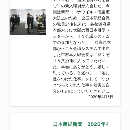
む）の新入職員が入会した。今
回は新型コロナウイルス感染拡
大防止のため、全国本部総合職
の職員24名以外は、各都道府県
本部および大阪の西日本引受セ
ンターから、ＴＶ会議システム
での参加となった。 兵庫県本
部からＴＶ会議システムで出席
した市村幸太郎会長は「良くぞ
ＪＡ共済連に入っていただい
た。本当にありがとう、嬉しく
思っている」と述べ、「『地に
足をつけた仕事』をして一つひ
とつ与えられた仕事を着実に自
分のものにしていただきたい...
2020年4月6日
日本農民新聞 2020年4