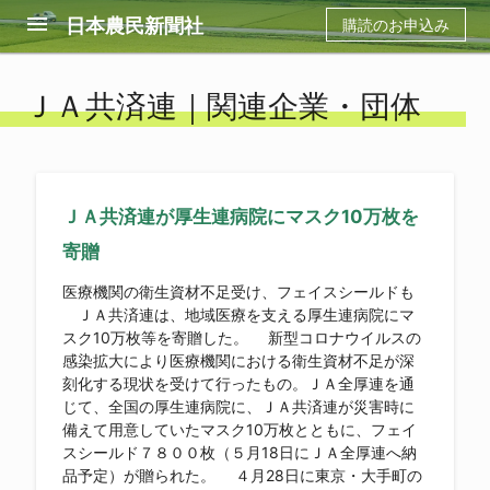
menu
日本農民新聞社
購読のお申込み
ＪＡ共済連｜関連企業・団体
ＪＡ共済連が厚生連病院にマスク10万枚を
寄贈
医療機関の衛生資材不足受け、フェイスシールドも
ＪＡ共済連は、地域医療を支える厚生連病院にマ
スク10万枚等を寄贈した。 新型コロナウイルスの
感染拡大により医療機関における衛生資材不足が深
刻化する現状を受けて行ったもの。ＪＡ全厚連を通
じて、全国の厚生連病院に、ＪＡ共済連が災害時に
備えて用意していたマスク10万枚とともに、フェイ
スシールド７８００枚（５月18日にＪＡ全厚連へ納
品予定）が贈られた。 ４月28日に東京・大手町の