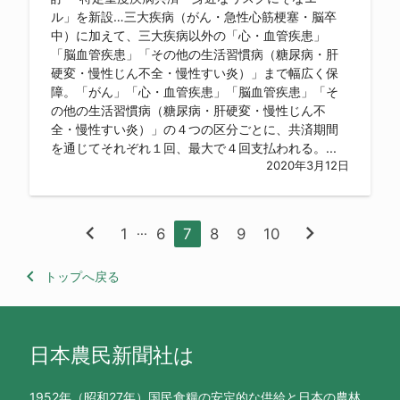
ル」を新設…三大疾病（がん・急性心筋梗塞・脳卒
中）に加えて、三大疾病以外の「心・血管疾患」
「脳血管疾患」「その他の生活習慣病（糖尿病・肝
硬変・慢性じん不全・慢性すい炎）」まで幅広く保
障。「がん」「心・血管疾患」「脳血管疾患」「そ
の他の生活習慣病（糖尿病・肝硬変・慢性じん不
全・慢性すい炎）」の４つの区分ごとに、共済期間
を通じてそれぞれ１回、最大で４回支払われる。...
2020年3月12日
chevron_left
chevron_right
...
1
6
7
8
9
10
keyboard_arrow_left
トップへ戻る
日本農民新聞社は
1952年（昭和27年）国民食糧の安定的な供給と日本の農林