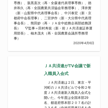
専務）、肱黒直次（再・全森連代表理事専務）、徳
井和久（再・全国農業共済協会常務理事）、澤井實
（新・山梨県中代表理事会長）、中川泰宏（新・京
都府中会長理事）、二宮伊作（新・大分県中代表理
事会長）、熊田妙（再・ＪＡ全中総務企画部総務課
長） ▽監事＝田村寿規（新・前ＪＡ共済連証券運
用部長）、柚木茂夫（再・全国農業会議所専務理
事）
2020年4月6日
ＪＡ共済連がTV会議で新
入職員入会式
ＪＡ共済連は２日、東京・平
河町のＪＡ共済ビルで令和２年
度ＪＡ共済連新入職員入会式を
開いた。今年度は全国本部29
名、都道府県本部２０７名の計
２３６名（中途採用者11名を含