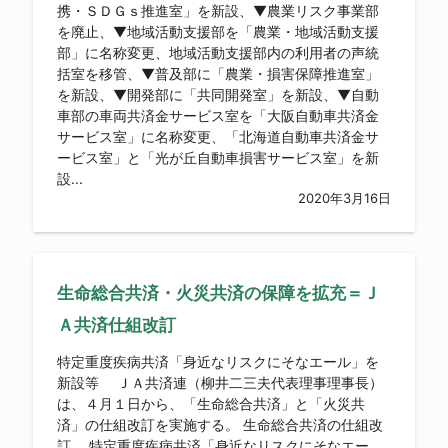
携・ＳＤＧｓ推進室」を新設、▼農業リスク事業部
を廃止、▼地域活動支援部を「農業・地域活動支援
部」に名称変更、地域活動支援部内の利用者の声統
括室を移管、▼普及部に「農業・損害保障推進室」
を新設、▼開発部に「共同開発室」を新設、▼自動
車部の車両共済金サービス室を「大阪自動車共済金
サービス室」に名称変更、「北海道自動車共済金サ
ービス室」と「光が丘自動車損害サービス室」を新
設...
2020年3月16日
生命総合共済・火災共済の保障を拡充＝Ｊ
Ａ共済仕組改訂
特定重度疾病共済「身近なリスクにそなエール」を
新設等 ＪＡ共済連（柳井二三夫代表理事理事長）
は、４月１日から、「生命総合共済」と「火災共
済」の仕組改訂を実施する。 生命総合共済の仕組改
訂 特定重度疾病共済「身近なリスクにそなエー