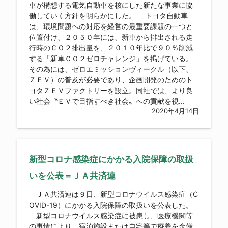
車が構想する電気自動車を核にした新たな事業に協
働していく方針を明らかにした。 トヨタ自動車
は、環境問題への対応を経営の最重要課題の一つと
位置付け、２０５０年には、新車から排出される走
行時のＣＯ２排出量を、２０１０年比で９０％削減
する「新車ＣＯ２ゼロチャレンジ」を掲げている。
その為には、ゼロエミッションヴィークル（以下、
ＺＥＶ）の普及が必要であり、企画開発のためのト
ヨタＺＥＶファクトリーを設立。同社では、より良
い社会〝ＥＶで目指すべき社会〟への貢献を視...
2020年4月14日
新型コロナ感染症にかかる入院保障の取扱
いを公表＝ＪＡ共済連
ＪＡ共済連は９日、新型コロナウイルス感染症（C
OVID-19）にかかる入院保障の取扱いを公表した。
新型コロナウイルス感染症に被患し、医療機関等
の事情により、宿泊施設または自宅等で療養を余儀