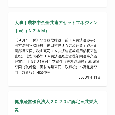
人事｜農林中金全共連アセットマネジメン
ト㈱（ＮＺＡＭ）
〔４月１日付〕▽専務取締役（前ＪＡ共済連参事）
岡本浩明▽取締役、依田哲也ＪＡ共済連資金運用企
画部長▽同、秋山亮司ＪＡ共済連証券運用部長▽監
査役、比留間盛郎ＪＡ共済連経営管理部関連事業管
理室長 〔３月31日付〕▽退任（専務取締役）赤塚誠
▽同（取締役）田村寿規▽同（取締役）小野雅彦▽
同（監査役）和泉伸幸
2020年4月1日
健康経営優良法人２０２０に認定＝共栄火
災