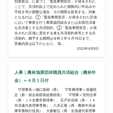
別措置法」に基づく「緊急事態宣言」が発令された
ことで、共済約款上で定められた期限内に申込みや
手続き等が困難な場合、その期限を延長する。対象
となるのは、①「緊急事態宣言」が発令された区域
において事業を行う農業協同組合または全国共済連
を共済者とする共済契約、②「緊急事態宣言」が発
令された区域に居住する者を共済契約者等とする共
済契約。猶予する期間は令和２年９月16日まで。
実施内容は以下のとおり。 取...
2020年4月8日
人事｜農林漁業団体職員共済組合（農林年
金）＝４月１日付
▽理事長＝樋口直樹（再） ▽常務理事＝首藤悟
志（新・前企画部長総務部長） ▽理事＝安田忠孝
（再・ＪＡ全農常務理事）、石戸谷浩徳（再・ＪＡ
共済連代表理事専務）、八木正展（再・農林中央金
庫常務執行役員）、大森敏弘（再・全漁連代表理事