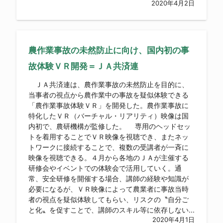
2020年4月2日
農作業事故の未然防止に向け、国内初の事
故体験ＶＲ開発＝ＪＡ共済連
ＪＡ共済連は、農作業事故の未然防止を目的に、
当事者の視点から農作業中の事故を疑似体験できる
「農作業事故体験ＶＲ」を開発した。農作業事故に
特化したＶＲ（バーチャル・リアリティ）映像は国
内初で、農研機構が監修した。 専用のヘッドセッ
トを着用することでＶＲ映像を視聴でき、またネッ
トワークに接続することで、複数の受講者が一斉に
映像を視聴できる。４月から各地のＪＡが主催する
研修会やイベントでの体験会で活用していく。通
常、安全研修を開催する場合、講師の経験や知識が
必要になるが、ＶＲ映像によって農業者に事故当時
者の視点を疑似体験してもらい、リスクの〝自分ご
と化〟を促すことで、講師のスキル等に依存しない...
2020年4月1日