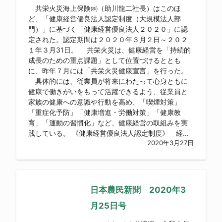
共栄火災海上保険㈱（助川龍二社長）はこのほ
ど、「健康経営優良法人認定制度（大規模法人部
門）」に基づく「健康経営優良法人２０２０」に認
定された。認定期間は２０２０年３月２日～２０２
１年３月31日。 共栄火災は、健康経営を「持続的
成長のための重点課題」として位置づけるととも
に、昨年７月には「共栄火災健康宣言」を行った。
具体的には、従業員が将来にわたって心身ともに
健康で働きがいをもって活躍できるよう、従業員と
家族の健康への意識や行動を高め、「喫煙対策」
「重症化予防」「健康増進・労働対策」「健康教
育」「運動の習慣化」など、健康経営の取組みを実
践している。 《健康経営優良法人認定制度》 経...
2020年3月27日
日本農民新聞 2020年3
月25日号