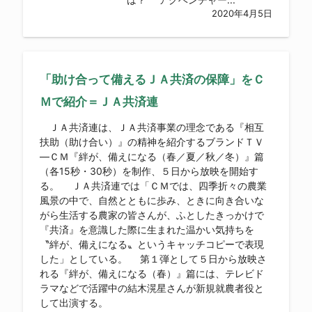
2020年4月5日
「助け合って備えるＪＡ共済の保障」をＣ
Ｍで紹介＝ＪＡ共済連
ＪＡ共済連は、ＪＡ共済事業の理念である『相互
扶助（助け合い）』の精神を紹介するブランドＴＶ
―ＣＭ『絆が、備えになる（春／夏／秋／冬）』篇
（各15秒・30秒）を制作、５日から放映を開始す
る。 ＪＡ共済連では「ＣＭでは、四季折々の農業
風景の中で、自然とともに歩み、ときに向き合いな
がら生活する農家の皆さんが、ふとしたきっかけで
『共済』を意識した際に生まれた温かい気持ちを
〝絆が、備えになる〟というキャッチコピーで表現
した」としている。 第１弾として５日から放映さ
れる『絆が、備えになる（春）』篇には、テレビド
ラマなどで活躍中の結木滉星さんが新規就農者役と
して出演する。