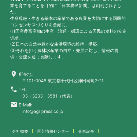
業を育てることを目的に「日本農民新聞」は創刊されまし
た。
生命尊厳・生きる基本の産業である農業を大切にする国民的
コンセンサスづくりを念頭に、
(1)国産農畜産物の生産・流通・循環による国民の食料の安定
供給、
(2)日本の自然や豊かな生活環境の維持・構築、
(3)それを担う農林水産業の自立・発展に対し、情報の提
供・交流を通じ貢献します。
location_on
所在地:
〒101-0048 東京都千代田区神田司町2-21
call
TEL:
03（3233）3581（代表）
email
E-Mail:
info@agripress.co.jp
会社概要
園芸情報センター
企画記事