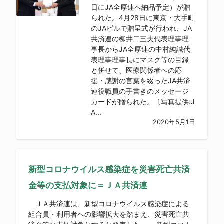
日にJA全厚連へ納品予定）が贈
られた。4月28日に東京・大手町
のJAビルで贈呈式が行われ、JA
共済連の柳井二三夫代表理事理
事長からJA全厚連の中村純誠代
表理事理事長にマスク等の目録
と併せて、医療関係者への応
援・感謝の言葉を綴ったJA共済
連役職員の手書きのメッセージ
カードが贈られた。〔写真提供:J
A...
2020年5月1日
新型コロナウイルス感染症を災害死亡共済
金等の支払対象に＝ＪＡ共済連
ＪＡ共済連は、新型コロナウイルス感染症による
組合員・利用者への影響拡大を踏まえ、災害死亡共