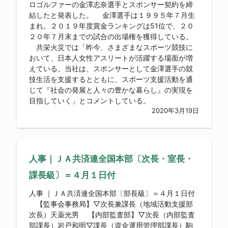
ロゴルファーの金澤志奈選手とスポンサー契約を締
結したと発表した。 金澤選手は１９９５年７月生
まれ。２０１９年度賞金ランキングは51位で、２０
２０年７月末までの試合の出場権を獲得している。
共栄火災では「昨今、さまざまなスポーツ競技に
おいて、日本人女性アスリートが活躍する場面が増
えている。当社は、スポンサーとして金澤選手の競
技生活を支援するとともに、スポーツ支援活動を通
じて『社会の発展と人々の豊かな暮らし』の実現を
目指していく」とコメントしている。
2020年3月19日
人事｜ＪＡ共済連全国本部〔次長・室長・
課長級〕＝４月１日付
人事 ｜ＪＡ共済連全国本部〔部長級〕＝４月１日付
【監事会事務局】▽次長兼課長（地域活動支援部
次長）天薬光男 【内部監査部】▽次長（内部監査
部課長）岩戸和明▽課長（資金運用管理部課長）駒