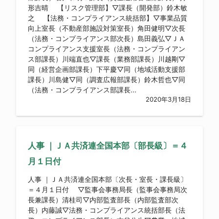
形吉晴 【リスク管理部】▽課長（開発部）鈴木敏
之 【法務・コンプライアンス統括部】▽事業品質
向上室長（不動産部施設対策室長）角田健明▽次長
（法務・コンプライアンス部次長）島田義弘▽ＪＡ
コンプライアンス支援室長（法務・コンプライアン
ス部課長）川端直也▽課長（業務部課長）川越剛▽
同（経営企画部課長）下平慶▽同（地域活動支援部
課長）川島健▽同（調査広報部課長）鈴木哲也▽同
（法務・コンプライアンス部課長...
2020年3月18日
人事 ｜ＪＡ共済連全国本部〔部長級〕＝４
月１日付
人事 ｜ＪＡ共済連全国本部〔次長・室長・課長級〕
＝４月１日付 ▽監事会事務局長（監事会事務局次
長兼課長）清桂司▽内部監査部長（内部監査部次
長）内藤誠▽法務・コンプライアンス統括部長（法