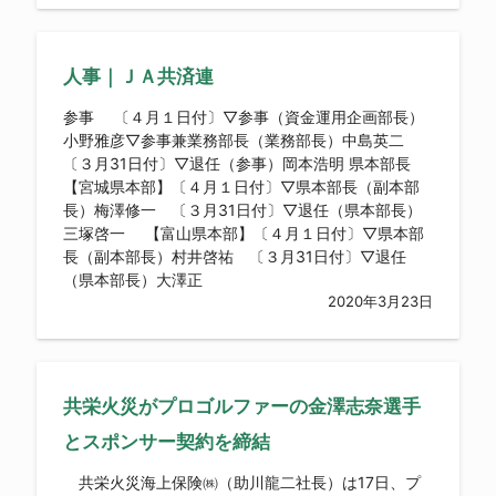
人事｜ＪＡ共済連
参事 〔４月１日付〕▽参事（資金運用企画部長）
小野雅彦▽参事兼業務部長（業務部長）中島英二
〔３月31日付〕▽退任（参事）岡本浩明 県本部長
【宮城県本部】〔４月１日付〕▽県本部長（副本部
長）梅澤修一 〔３月31日付〕▽退任（県本部長）
三塚啓一 【富山県本部】〔４月１日付〕▽県本部
長（副本部長）村井啓祐 〔３月31日付〕▽退任
（県本部長）大澤正
2020年3月23日
共栄火災がプロゴルファーの金澤志奈選手
とスポンサー契約を締結
共栄火災海上保険㈱（助川龍二社長）は17日、プ