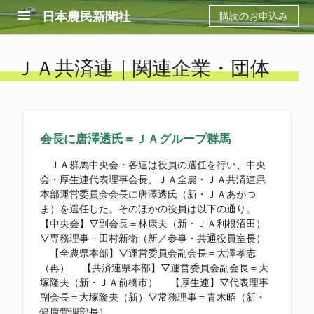
menu
日本農民新聞社
購読のお申込み
ＪＡ共済連｜関連企業・団体
会長に唐澤透氏＝ＪＡグループ群馬
ＪＡ群馬中央会・各連は役員の選任を行い、中央
会・厚生連代表理事会長、ＪＡ全農・ＪＡ共済連県
本部運営委員会会長に唐澤透氏（新・ＪＡあがつ
ま）を選任した。そのほかの役員は以下の通り。
【中央会】▽副会長＝林康夫（新・ＪＡ利根沼田）
▽専務理事＝田村新衛（新／参事・共通役員室長）
【全農県本部】▽運営委員会副会長＝大澤孝志
（再） 【共済連県本部】▽運営委員会副会長＝大
塚隆夫（新・ＪＡ前橋市） 【厚生連】▽代表理事
副会長＝大塚隆夫（新）▽常務理事＝青木昭（新・
健康管理部長）