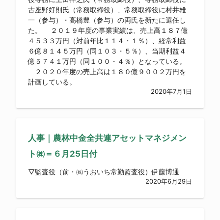
古座野好則氏（常務取締役）、常務取締役に村井雄
一（参与）・髙橋豊（参与）の両氏を新たに選任し
た。 ２０１９年度の事業実績は、売上高１８７億
４５３３万円（対前年比１１４・１％）、経常利益
６億８１４５万円（同１０３・５％）、当期利益４
億５７４１万円（同１００・４％）となっている。
２０２０年度の売上高は１８０億９００２万円を
計画している。
2020年7月1日
人事｜農林中金全共連アセットマネジメン
ト㈱＝６月25日付
▽監査役（前・㈱うおいち常勤監査役）伊藤博通
2020年6月29日