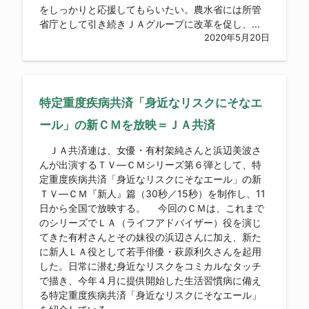
をしっかりと応援してもらいたい。農水省には所管
省庁として引き続きＪＡグループに改革を促し、...
2020年5月20日
特定重度疾病共済「身近なリスクにそなエ
ール」の新ＣＭを放映＝ＪＡ共済
ＪＡ共済連は、女優・有村架純さんと浜辺美波さ
んが出演するＴＶ―ＣＭシリーズ第６弾として、特
定重度疾病共済「身近なリスクにそなエール」の新
ＴＶ―ＣＭ『新人』篇（30秒／15秒）を制作し、11
日から全国で放映する。 今回のＣＭは、これまで
のシリーズでＬＡ（ライフアドバイザー）役を演じ
てきた有村さんとその妹役の浜辺さんに加え、新た
に新人ＬＡ役として若手俳優・萩原利久さんを起用
した。日常に潜む身近なリスクをコミカルなタッチ
で描き、今年４月に提供開始した生活習慣病に備え
る特定重度疾病共済「身近なリスクにそなエール」