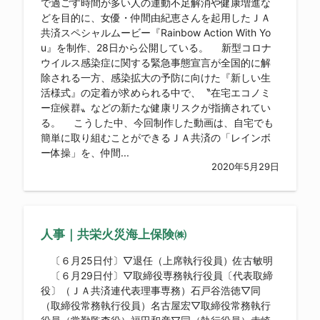
で過ごす時間が多い人の運動不足解消や健康増進な
どを目的に、女優・仲間由紀恵さんを起用したＪＡ
共済スペシャルムービー『Rainbow Action With Yo
u』を制作、28日から公開している。 新型コロナ
ウイルス感染症に関する緊急事態宣言が全国的に解
除される一方、感染拡大の予防に向けた『新しい生
活様式』の定着が求められる中で、〝在宅エコノミ
ー症候群〟などの新たな健康リスクが指摘されてい
る。 こうした中、今回制作した動画は、自宅でも
簡単に取り組むことができるＪＡ共済の「レインボ
ー体操」を、仲間...
2020年5月29日
人事｜共栄火災海上保険㈱
〔６月25日付〕▽退任（上席執行役員）佐古敏明
〔６月29日付〕▽取締役専務執行役員〔代表取締
役〕（ＪＡ共済連代表理事専務）石戸谷浩徳▽同
（取締役常務執行役員）名古屋宏▽取締役常務執行