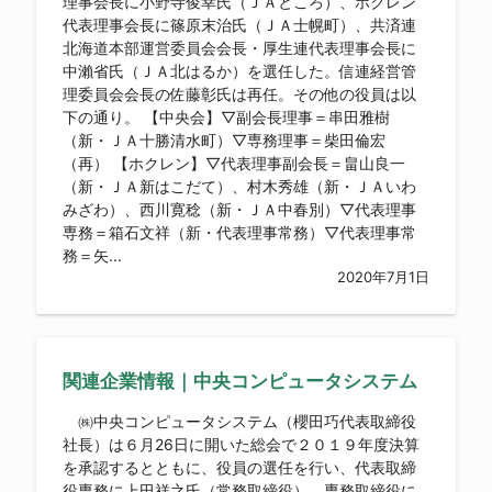
理事会長に小野寺俊幸氏（ＪＡところ）、ホクレン
代表理事会長に篠原末治氏（ＪＡ士幌町）、共済連
北海道本部運営委員会会長・厚生連代表理事会長に
中瀨省氏（ＪＡ北はるか）を選任した。信連経営管
理委員会会長の佐藤彰氏は再任。その他の役員は以
下の通り。 【中央会】▽副会長理事＝串田雅樹
（新・ＪＡ十勝清水町）▽専務理事＝柴田倫宏
（再） 【ホクレン】▽代表理事副会長＝畠山良一
（新・ＪＡ新はこだて）、村木秀雄（新・ＪＡいわ
みざわ）、西川寛稔（新・ＪＡ中春別）▽代表理事
専務＝箱石文祥（新・代表理事常務）▽代表理事常
務＝矢...
2020年7月1日
関連企業情報｜中央コンピュータシステム
㈱中央コンピュータシステム（櫻田巧代表取締役
社長）は６月26日に開いた総会で２０１９年度決算
を承認するとともに、役員の選任を行い、代表取締
役専務に上田祥之氏（常務取締役）、専務取締役に