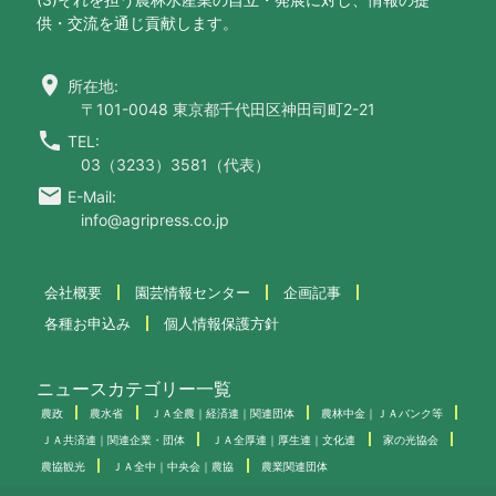
供・交流を通じ貢献します。
location_on
所在地:
〒101-0048 東京都千代田区神田司町2-21
call
TEL:
03（3233）3581（代表）
email
E-Mail:
info@agripress.co.jp
会社概要
園芸情報センター
企画記事
各種お申込み
個人情報保護方針
ニュースカテゴリー一覧
農政
農水省
ＪＡ全農｜経済連｜関連団体
農林中金｜ＪＡバンク等
ＪＡ共済連｜関連企業・団体
ＪＡ全厚連｜厚生連｜文化連
家の光協会
農協観光
ＪＡ全中｜中央会｜農協
農業関連団体