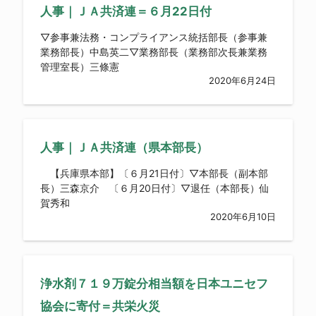
人事｜ＪＡ共済連＝６月22日付
▽参事兼法務・コンプライアンス統括部長（参事兼
業務部長）中島英二▽業務部長（業務部次長兼業務
管理室長）三條憲
2020年6月24日
人事｜ＪＡ共済連（県本部長）
【兵庫県本部】〔６月21日付〕▽本部長（副本部
長）三森京介 〔６月20日付〕▽退任（本部長）仙
賀秀和
2020年6月10日
浄水剤７１９万錠分相当額を日本ユニセフ
協会に寄付＝共栄火災