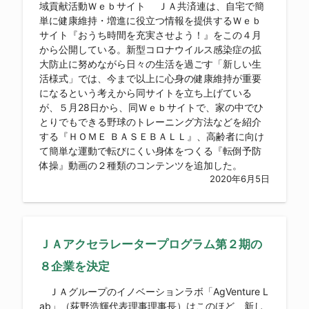
域貢献活動Ｗｅｂサイト ＪＡ共済連は、自宅で簡
単に健康維持・増進に役立つ情報を提供するＷｅｂ
サイト『おうち時間を充実させよう！』をこの４月
から公開している。新型コロナウイルス感染症の拡
大防止に努めながら日々の生活を過ごす「新しい生
活様式」では、今まで以上に心身の健康維持が重要
になるという考えから同サイトを立ち上げている
が、５月28日から、同Ｗｅｂサイトで、家の中でひ
とりでもできる野球のトレーニング方法などを紹介
する『ＨＯＭＥ ＢＡＳＥＢＡＬＬ』、高齢者に向け
て簡単な運動で転びにくい身体をつくる『転倒予防
体操』動画の２種類のコンテンツを追加した。
2020年6月5日
ＪＡアクセラレータープログラム第２期の
８企業を決定
ＪＡグループのイノベーションラボ「AgVenture L
ab」（荻野浩輝代表理事理事長）はこのほど、新し