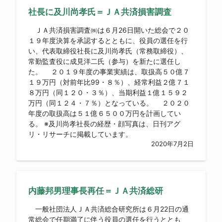
社長に及川尚孝氏＝ＪＡ共済損害調査
ＪＡ共済損害調査㈱は６月26日開いた総会で２０
１９年度決算を承認するとともに、役員の選任を行
い、代表取締役社長に及川尚孝氏（常務取締役）、
常勤監査役に成見洋二氏（参与）を新たに選任し
た。 ２０１９年度の事業実績は、取扱高５０億７
１９万円（対前年比99・８％）、経常利益２億７１
８万円（同１２０・３％）、当期利益１億１５９２
万円（同１２４・７％）となっている。 ２０２０
年度の取扱高は５１億６５００万円を計画してい
る。 ※及川尚孝社長の経歴・顔写真は、日刊アグ
リ・リサーチに掲載しています。
2020年7月2日
内藤邦男理事長再任＝ＪＡ共済総研
一般社団法人ＪＡ共済総合研究所は６月22日の通
常総会で任期満了に伴う役員の選任を行うととも