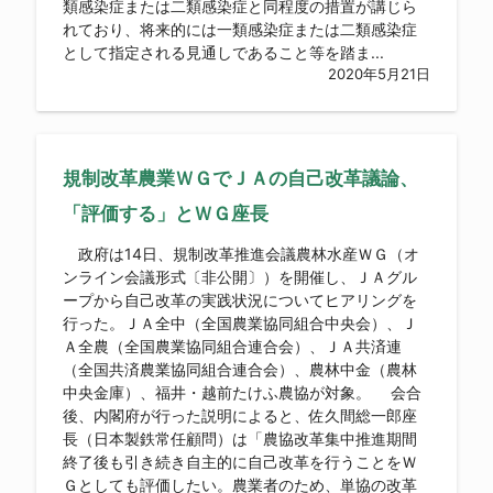
類感染症または二類感染症と同程度の措置が講じら
れており、将来的には一類感染症または二類感染症
として指定される見通しであること等を踏ま...
2020年5月21日
規制改革農業ＷＧでＪＡの自己改革議論、
「評価する」とＷＧ座長
政府は14日、規制改革推進会議農林水産ＷＧ（オ
ンライン会議形式〔非公開〕）を開催し、ＪＡグル
ープから自己改革の実践状況についてヒアリングを
行った。ＪＡ全中（全国農業協同組合中央会）、Ｊ
Ａ全農（全国農業協同組合連合会）、ＪＡ共済連
（全国共済農業協同組合連合会）、農林中金（農林
中央金庫）、福井・越前たけふ農協が対象。 会合
後、内閣府が行った説明によると、佐久間総一郎座
長（日本製鉄常任顧問）は「農協改革集中推進期間
終了後も引き続き自主的に自己改革を行うことをＷ
Ｇとしても評価したい。農業者のため、単協の改革