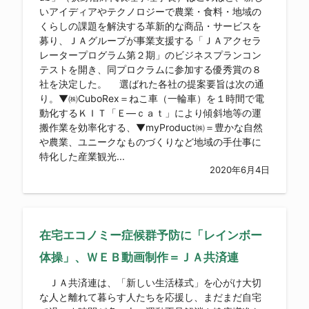
いアイディアやテクノロジーで農業・食料・地域の
くらしの課題を解決する革新的な商品・サービスを
募り、ＪＡグループが事業支援する「ＪＡアクセラ
レータープログラム第２期」のビジネスプランコン
テストを開き、同プロクラムに参加する優秀賞の８
社を決定した。 選ばれた各社の提案要旨は次の通
り。▼㈱CuboRex＝ねこ車（一輪車）を１時間で電
動化するＫＩＴ「Ｅ―ｃａｔ」により傾斜地等の運
搬作業を効率化する、▼myProduct㈱＝豊かな自然
や農業、ユニークなものづくりなど地域の手仕事に
特化した産業観光...
2020年6月4日
在宅エコノミー症候群予防に「レインボー
体操」、ＷＥＢ動画制作＝ＪＡ共済連
ＪＡ共済連は、「新しい生活様式」を心がけ大切
な人と離れて暮らす人たちを応援し、まだまだ自宅