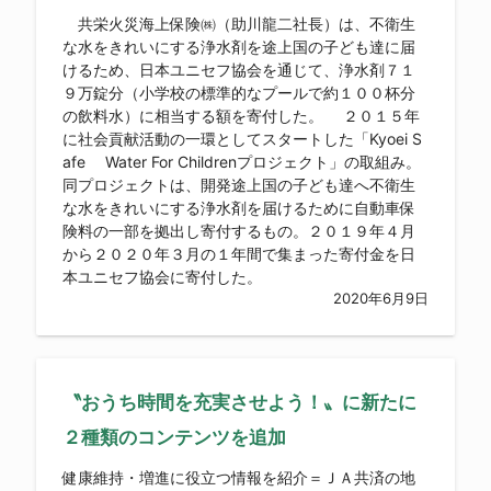
共栄火災海上保険㈱（助川龍二社長）は、不衛生
な水をきれいにする浄水剤を途上国の子ども達に届
けるため、日本ユニセフ協会を通じて、浄水剤７１
９万錠分（小学校の標準的なプールで約１００杯分
の飲料水）に相当する額を寄付した。 ２０１５年
に社会貢献活動の一環としてスタートした「Kyoei S
afe Water For Childrenプロジェクト」の取組み。
同プロジェクトは、開発途上国の子ども達へ不衛生
な水をきれいにする浄水剤を届けるために自動車保
険料の一部を拠出し寄付するもの。２０１９年４月
から２０２０年３月の１年間で集まった寄付金を日
本ユニセフ協会に寄付した。
2020年6月9日
〝おうち時間を充実させよう！〟に新たに
２種類のコンテンツを追加
健康維持・増進に役立つ情報を紹介＝ＪＡ共済の地