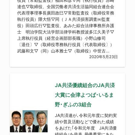
役員（常勤監査役）福田和彦▽同（執行役員）赤崎
達也▽取締役、全国労働者共済生活協同組合連合会
代表理事理事長廣田政巳▽常勤監査役（取締役常務
執行役員）隈大悟▽同（ＪＡ共済損害調査㈱監査
役）田頭広行▽監査役、あみた綜合法律事務所弁護
士 明治学院大法学部法律学科教授波多江久美子▽
上席執行役員（経営企画部部長職）小野山修司
〔退任〕▽（取締役専務執行役員〔代表取締役〕）
武藤和文▽（同）山本雅士▽（取締役）中世古...
2020年5月23日
JA共済優績組合のJA共済
大賞に会津よつば･いるま
野･ぎふの3組合
JA共済連が､令和元年度に契約実
績や普及活動などで優れた成績
をあげた｢令和元年度 JA共済優
績組合｣を発表｡最優秀賞にあた