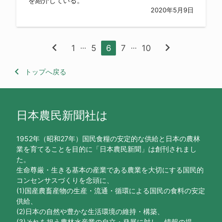
を紹介している。
2020年5月9日
chevron_left
chevron_right
...
...
1
5
6
7
10
keyboard_arrow_left
トップへ戻る
日本農民新聞社は
1952年（昭和27年）国民食糧の安定的な供給と日本の農林
業を育てることを目的に「日本農民新聞」は創刊されまし
た。
生命尊厳・生きる基本の産業である農業を大切にする国民的
コンセンサスづくりを念頭に、
(1)国産農畜産物の生産・流通・循環による国民の食料の安定
供給、
(2)日本の自然や豊かな生活環境の維持・構築、
(3)それを担う農林水産業の自立・発展に対し、情報の提