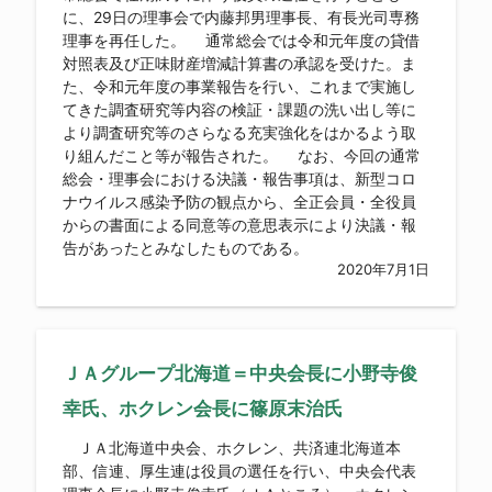
に、29日の理事会で内藤邦男理事長、有長光司専務
理事を再任した。 通常総会では令和元年度の貸借
対照表及び正味財産増減計算書の承認を受けた。ま
た、令和元年度の事業報告を行い、これまで実施し
てきた調査研究等内容の検証・課題の洗い出し等に
より調査研究等のさらなる充実強化をはかるよう取
り組んだこと等が報告された。 なお、今回の通常
総会・理事会における決議・報告事項は、新型コロ
ナウイルス感染予防の観点から、全正会員・全役員
からの書面による同意等の意思表示により決議・報
告があったとみなしたものである。
2020年7月1日
ＪＡグループ北海道＝中央会長に小野寺俊
幸氏、ホクレン会長に篠原末治氏
ＪＡ北海道中央会、ホクレン、共済連北海道本
部、信連、厚生連は役員の選任を行い、中央会代表