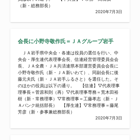
（新・総務部長）
2020年7月3日
会長に小野寺敬作氏＝ＪＡグループ岩手
ＪＡ岩手県中央会・各連は役員の選任を行い、中
央会・厚生連代表理事会長、信連経営管理委員会会
長、ＪＡ全農・ＪＡ共済連県本部運営委員会会長に
小野寺敬作氏（新・ＪＡ新いわて）、同副会長に後
藤元夫氏（新・ＪＡ岩手ふるさと）を選任した。そ
のほかの役員は以下の通り。 【信連】▽代表理事
理事長＝菅原和則（再）▽代表理事専務＝荒木田裕
樹（新・常務理事）▽常務理事＝工藤孝志（新・Ｊ
Ａバンク統括部長） 【厚生連】▽常務理事＝藤尾
芳彦（新・参事兼総務部長）
2020年7月3日