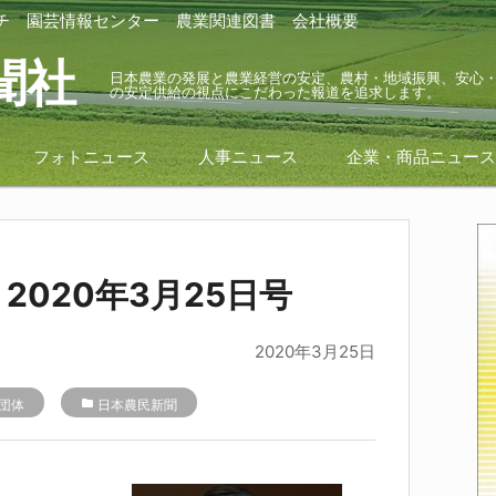
チ
園芸情報センター
農業関連図書
会社概要
聞社
日本農業の発展と農業経営の安定、農村・地域振興、安心
の安定供給の視点にこだわった報道を追求します。
フォトニュース
人事ニュース
企業・商品ニュー
2020年3月25日号
2020年3月25日
団体
folder
日本農民新聞