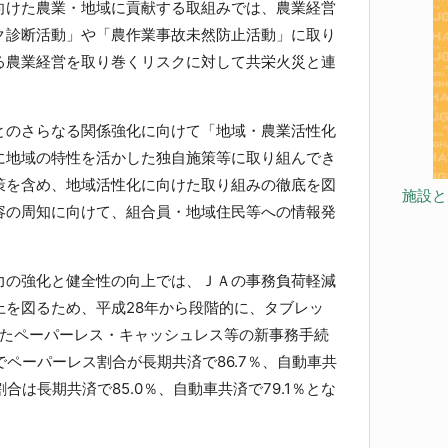
けた農業・地域に貢献する取組みでは、農業経営
ク診断活動」や「農作業事故未然防止活動」に取り
る農業経営を取り巻くリスクに対して共栄火災と連
のさらなる関係強化に向けて「地域・農業活性化
に地域の特性を活かした独自施策等に取り組んでき
策を含め、地域活性化に向けた取り組みの徹底を図
施設と
容の周知に向けて、組合員・地域住民等への情報発
。
の強化と健全性の向上では、ＪＡの事務負荷軽減
上を図るため、平成28年から段階的に、タブレッ
活用したペーパーレス・キャッシュレス等の新事務手続
でペーパーレス割合が長期共済で86.7％、自動車共
割合は長期共済で85.0％、自動車共済で79.1％とな