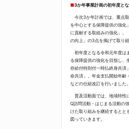
■
3か年事業計画の初年度とな
今次3か年計画では、重点取
を中心とする保障提供の強化
に貢献する取組みの強化」、
の向上」の3点を掲げて取り
初年度となる令和元年度はま
る保障提供の強化を目指し、
存給付特則付一時払終身共済
命共済」、年金支払開始年齢
などの仕組改訂を行いました
普及活動面では、地域特性に
Q訪問活動・はじまる活動の
けた取り組みを継続するとと
図っていきます。