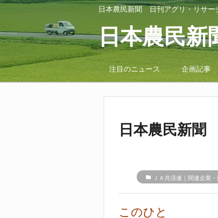
日本農民新聞
日刊アグリ・リサー
日本農民新
注目のニュース
企画記事
日本農民新聞 
folder
ＪＡ共済連｜関連企業・
このひと