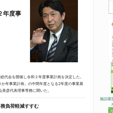
２年度事
時総代会を開催し令和２年度事業計画を決定した。
３か年事業計画」の中間年度となる2年度の事業展
山美彦代表理事専務に聞いた。
施設園
事務負荷軽減すすむ