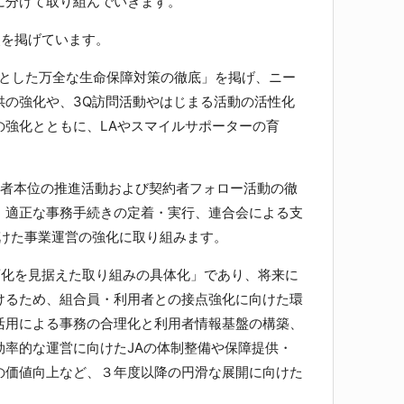
に分けて取り組んでいきます。
を掲げています。
とした万全な生命保障対策の徹底」を掲げ、ニー
供の強化や、3Q訪問活動やはじまる活動の活性化
の強化とともに、LAやスマイルサポーターの育
者本位の推進活動および契約者フォロー活動の徹
、適正な事務手続きの定着・実行、連合会による支
向けた事業運営の強化に取り組みます。
化を見据えた取り組みの具体化」であり、将来に
けるため、組合員・利用者との接点強化に向けた環
活用による事務の合理化と利用者情報基盤の構築、
効率的な運営に向けたJAの体制整備や保障提供・
の価値向上など、３年度以降の円滑な展開に向けた