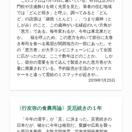
このコラムは1月15日に書いている。昨日は正月の
門松や注連飾りを焼く光景を見た。筆者の住む地域
では「どんど焼き」と呼ぶ。調べてみると「どん
ど」の語源は「歳徳（とんど）」、つまり歳神（と
しがみ）のこと。この歳神がいる縁起のいい方角が
「恵方」である。毎年変わるが、今年は東北東だと
か。 福を呼ぶため、この恵方を向いて節分に太巻
き寿司を食べる風習が関西地方の一部にあった。そ
の「恵方巻」が大手コンビニチェーンによって全国
に広がったのは、ここ十数年ほどのことか。 しか
し、節分の需要を当て込んで製造された恵方巻が大
量に廃棄されている。予約販売が主流のクリスマス
ケーキと違って需給のミスマッチが起きや...
2019年1月25日
〈行友弥の食農再論〉災厄続きの１年
「今年の漢字」が「災」に決まった。災害続きの
日本だが、確かに今年は格別だ。愛媛や広島を襲っ
た西日本豪雨、大阪北部地震、北海道胆振東部地