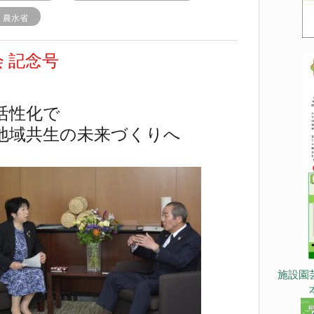
r
農水省
会 記念号
活性化で
地域共生の未来づくりへ
施設園