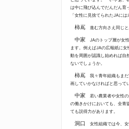
は中に飛び込んでだんだん育
「女性に見捨てられたJAに
柿嶌
進む方向さえ同じと
中家
JAのトップ層が女性
ます。例えばJAの広報紙に
動を周囲が認識し始めれば自
ないでしょうか。
柿嶌
我々青年組織もまだ
画していかなければと思って
中家
若い農業者や女性の
の働きかけにおいても、全青
ても説得力があります。
洞口
女性組織では今、女