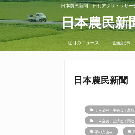
日本農民新聞
日刊アグリ・リサー
日本農民新
注目のニュース
企画記事
日本農民新聞 2
folder
ＪＡ全中｜中央会｜農協
folder
ＪＡ全農｜経済連｜関連
folder
家の光協会
folder