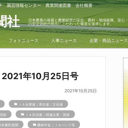
チ
園芸情報センター
農業関連図書
会社概要
聞社
日本農業の発展と農業経営の安定、農村・地域振興、安心
の安定供給の視点にこだわった報道を追求します。
フォトニュース
人事ニュース
企業・商品ニュー
021年10月25日号
2021年10月25日
folder
ＪＡ全厚連｜厚生連｜文化連
団体
folder
ＪＡ共済連｜関連企業・団体
日本農民新聞
folder
農林中金｜ＪＡバンク等