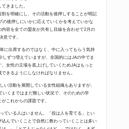
してきました。
割を明確にし、その活動を後押しすることが明記
ープの後押しにいかに応えていくかを考えていかな
の内容を全ての盟友が共有し目線を合わせて2月の
む決意です。
単に出席するのではなく、中に入ってもらう気持
少しずつ増えていますが、全国的にはJAの中でま
す。女性の立場を底上げしていくためJAはもっと
成できるようにしなければなりません。
しい活動を展開している女性組織もありますが、
していくまではまだ難しい状況で、そのための学
とがこれからの課題です。
っている人はいません。「役は人を育てる」とい
び込んでいくことで自然に教わっていくことは多い
私は…」「とてもじゃないけど…」ではなく、まず