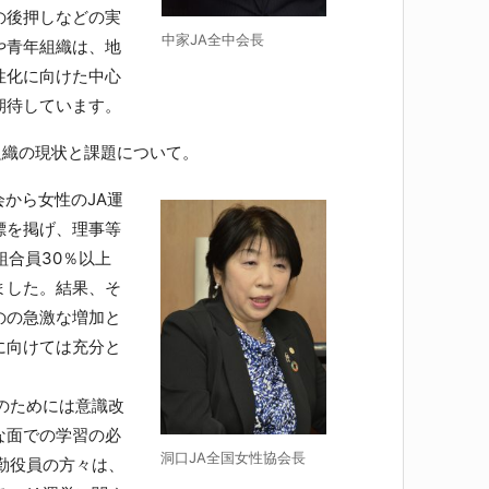
の後押しなどの実
中家JA全中会長
や青年組織は、地
性化に向けた中心
期待しています。
組織の現状と課題について。
会から女性のJA運
標を掲げ、理事等
組合員30％以上
ました。結果、そ
のの急激な増加と
に向けては充分と
のためには意識改
な面での学習の必
洞口JA全国女性協会長
勤役員の方々は、