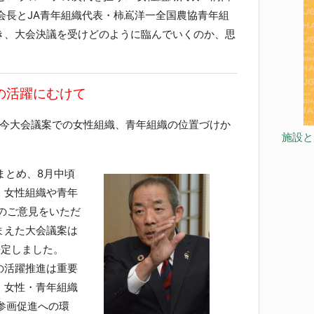
会長とJA青年組織代表・柿嶌洋一全国農協青年組
き、大会決議を受けどのように臨んでいくのか、思
の活躍にむけて
今大会議案での女性組織、青年組織の位置づけか
施設と
まとめ、8月中頃
、女性組織や青年
余のご意見をいただ
まえた大会議案は
決定しました。
の活躍推進は重要
、女性・青年組織
参画促進への環