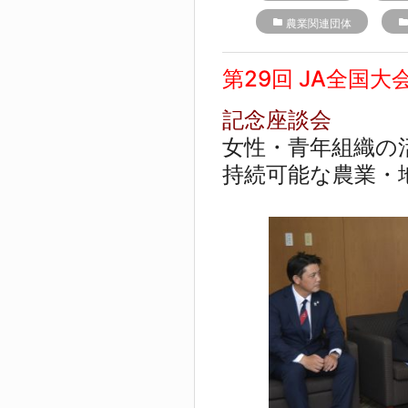
folder
農業関連団体
folde
第29回 JA全国大
記念座談会
女性・青年組織の
持続可能な農業・