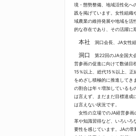
境・態勢整備、地域活性化へ
践を掲げています。女性組織
域農業の維持発展や地域を活
的な存在であり、その活躍に
本社
洞口会長、JA女性
洞口
第22回のJA全国大
営参画の促進に向けて数値目
15％以上、総代15％以上、正
をめざし積極的に推進してき
の割合は年々増加しているも
は言えず、まだまだ目標達成
は言えない状況です。
女性の立場でのJA経営参画
革や知識習得など、いろいろ
要性を感じています。JAの常