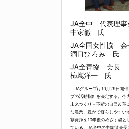
JA全中 代表理事
中家徹 氏
JA全国女性協 会
洞口ひろみ 氏
JA全青協 会長
柿嶌洋一 氏
JAグループは10月29日開催
プの活動指針を決定する。今
未来づくり～不断の自己改革
な農業、豊かで暮らしやすい
割発揮を10年後のめざす姿
ている。JA全中の中家徹会長