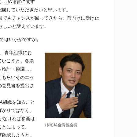
、JA運営に関す
配慮していただきたいと思います。
員でもチャンスが回ってきたら、前向きに受け止
欲しいと訴えています。
ではいかがですか。
、青年組織にお
ていこうと、各県
も検討・協議し、
てもらいそのエッ
の意見書を提出さ
A組織を知ること
ばかりではなく、
がなければ参画は
柿嶌JA全青協会長
ことによって、
度確認しようと、