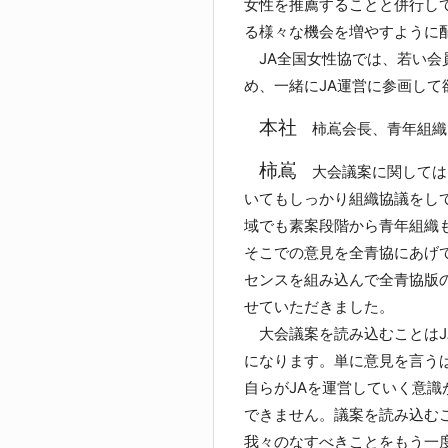
女性を推薦することと併行して
る様々な機会を増やすように
JA全国女性協では、若い会
め、一緒にJA運営に参画して
本社
柿嶌会長、青年組織
柿嶌
大会議案に関しては
いてもしっかり組織協議をし
域でも素案段階から青年組織
そこでの意見を全青協にあげ
センスを組み込んで全青協版
せていただきました。
大会議案を読み込むことはJ
になります。単に意見を言う
自らがJAを運営していく意識
できません。議案を読み込む
我々のなすべきことをもう一