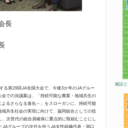
会長
長
施設と
する第29回JA全国大会で、今後3か年のJAグルー
大会での決議案は、「持続可能な農業・地域共生の
によるさらなる進化～」をスローガンに、持続可能
地域共生社会の実現に向けて、協同組合としての役
とし、次世代の組合員確保に重点的に取組むことにし
とJAグループの次代を担うJA女性組織代表・洞口