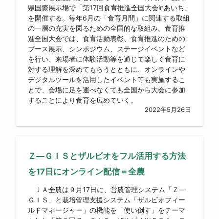
県国際展示場で「第17回食育推進全国大会inあいち」
を開催する。毎年6月の「食育月間」に関連する取組
の一層の充実を図るための全国的な取組み。食育推
進全国大会では、食育活動表彰、食育推進のための
ブース展示、シンポジウム、ステージイベントなど
を行い、来場者に体験活動等を通じて楽しく食育に
対する理解を深めてもらうとともに、オンラインや
デジタルツールを活用したイベント等も実施するこ
とで、会場に足を運べなくても全国から大会に参加
することにより食育を広めていく。
2022年5月26日
Ｚ―ＧＩＳとザルビオをフル活用する方法
を17日にオンライン配信＝全農
ＪＡ全農は９月17日に、営農管理システム「Ｚ―
ＧＩＳ」と栽培管理支援システム「ザルビオフィー
ルドマネージャー」の機能を「使い倒す」をテーマ