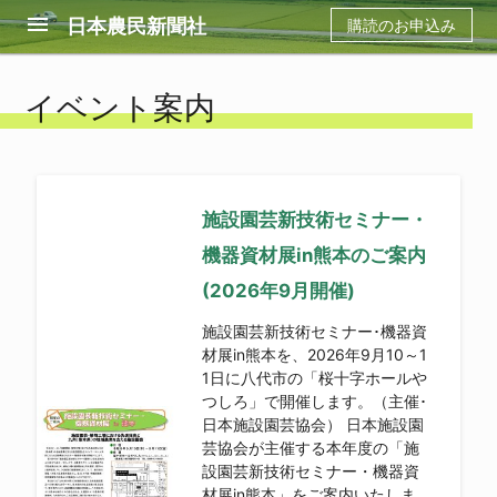
menu
日本農民新聞社
購読のお申込み
イベント案内
施設園芸新技術セミナー・
機器資材展in熊本のご案内
(2026年9月開催)
施設園芸新技術セミナー･機器資
材展in熊本を、2026年9月10～1
1日に八代市の「桜十字ホールや
つしろ」で開催します。（主催･
日本施設園芸協会） 日本施設園
芸協会が主催する本年度の「施
設園芸新技術セミナー・機器資
材展in熊本」をご案内いたしま