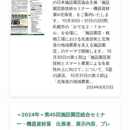
の日本施設園芸協会主催「施設
園芸新技術セミナー・機器資材
展in北海道」をご案内いたしま
す。 10月30日～31日の2日間、
札幌市の「かでる２・７ホー
ル」を会場に、「施設園芸・植
物工場における先進技術と北海
道の地域農業を支える施設園
芸」のテーマで開催します。 10
月30日の第１部は「施設園芸新
技術とスマート農業による生産
性向上に向けて」について、5題
の講演。 10月31日の第２部は
「北海道の地域農業...
2024年8月21日
＜2024年＞第45回施設園芸総合セミナ
ー・機器資材展 出展者、展示内容、プレ