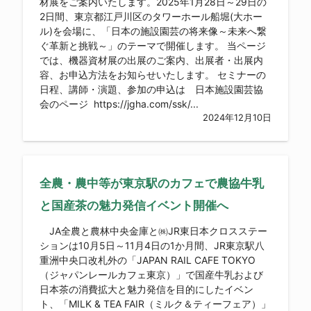
材展をご案内いたします。2025年1月28日～29日の
2日間、東京都江戸川区のタワーホール船堀(大ホー
ル)を会場に、「日本の施設園芸の将来像～未来へ繋
ぐ革新と挑戦～」のテーマで開催します。 当ページ
では、機器資材展の出展のご案内、出展者・出展内
容、お申込方法をお知らせいたします。 セミナーの
日程、講師・演題、参加の申込は 日本施設園芸協
会のページ https://jgha.com/ssk/...
2024年12月10日
全農・農中等が東京駅のカフェで農協牛乳
と国産茶の魅力発信イベント開催へ
JA全農と農林中央金庫と㈱JR東日本クロスステー
ションは10月5日～11月4日の1か月間、JR東京駅八
重洲中央口改札外の「JAPAN RAIL CAFE TOKYO
（ジャパンレールカフェ東京）」で国産牛乳および
日本茶の消費拡大と魅力発信を目的にしたイベン
ト、「MILK & TEA FAIR（ミルク＆ティーフェア）」