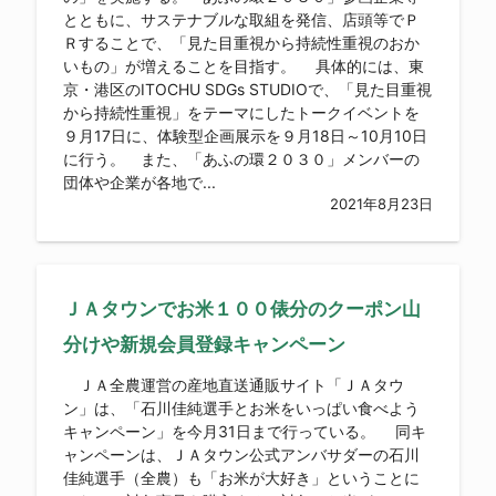
とともに、サステナブルな取組を発信、店頭等でＰ
Ｒすることで、「見た目重視から持続性重視のおか
いもの」が増えることを目指す。 具体的には、東
京・港区のITOCHU SDGs STUDIOで、「見た目重視
から持続性重視」をテーマにしたトークイベントを
９月17日に、体験型企画展示を９月18日～10月10日
に行う。 また、「あふの環２０３０」メンバーの
団体や企業が各地で...
2021年8月23日
ＪＡタウンでお米１００俵分のクーポン山
分けや新規会員登録キャンペーン
ＪＡ全農運営の産地直送通販サイト「ＪＡタウ
ン」は、「石川佳純選手とお米をいっぱい食べよう
キャンペーン」を今月31日まで行っている。 同キ
ャンペーンは、ＪＡタウン公式アンバサダーの石川
佳純選手（全農）も「お米が大好き」ということに