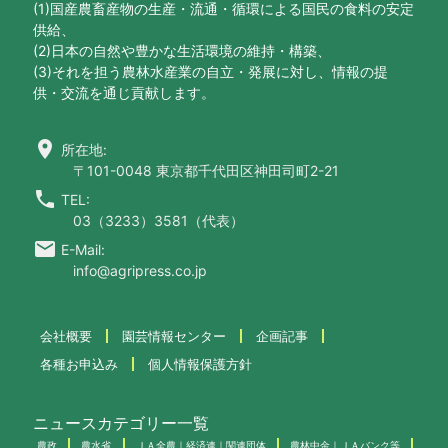
(1)国産農畜産物の生産・流通・循環による国民の食料の安定
供給、
(2)日本の自然や豊かな生活環境の維持・構築、
(3)それを担う農林水産業の自立・発展に対し、情報の提
供・交流を通じ貢献します。
location_on
所在地:
〒101-0048 東京都千代田区神田司町2-21
call
TEL:
03（3233）3581（代表）
email
E-Mail:
info@agripress.co.jp
会社概要
園芸情報センター
企画記事
各種お申込み
個人情報保護方針
ニュースカテゴリー一覧
農政
農水省
ＪＡ全農｜経済連｜関連団体
農林中金｜ＪＡバンク等