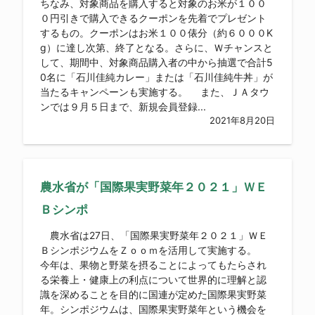
ちなみ、対象商品を購入すると対象のお米が１００
０円引きで購入できるクーポンを先着でプレゼント
するもの。クーポンはお米１００俵分（約６０００K
g）に達し次第、終了となる。さらに、Ｗチャンスと
して、期間中、対象商品購入者の中から抽選で合計5
0名に「石川佳純カレー」または「石川佳純牛丼」が
当たるキャンペーンも実施する。 また、ＪＡタウ
ンでは９月５日まで、新規会員登録...
2021年8月20日
農水省が「国際果実野菜年２０２１」ＷＥ
Ｂシンポ
農水省は27日、「国際果実野菜年２０２１」ＷＥ
ＢシンポジウムをＺｏｏｍを活用して実施する。
今年は、果物と野菜を摂ることによってもたらされ
る栄養上・健康上の利点について世界的に理解と認
識を深めることを目的に国連が定めた国際果実野菜
年。シンポジウムは、国際果実野菜年という機会を