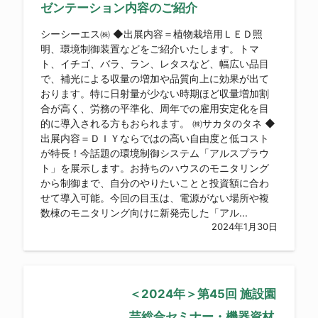
ゼンテーション内容のご紹介
シーシーエス㈱ ◆出展内容＝植物栽培用ＬＥＤ照
明、環境制御装置などをご紹介いたします。トマ
ト、イチゴ、バラ、ラン、レタスなど、幅広い品目
で、補光による収量の増加や品質向上に効果が出て
おります。特に日射量が少ない時期ほど収量増加割
合が高く、労務の平準化、周年での雇用安定化を目
的に導入される方もおられます。 ㈱サカタのタネ ◆
出展内容＝ＤＩＹならではの高い自由度と低コスト
が特長！今話題の環境制御システム「アルスプラウ
ト」を展示します。お持ちのハウスのモニタリング
から制御まで、自分のやりたいことと投資額に合わ
せて導入可能。今回の目玉は、電源がない場所や複
数棟のモニタリング向けに新発売した「アル...
2024年1月30日
＜2024年＞第45回 施設園
芸総合セミナー・機器資材