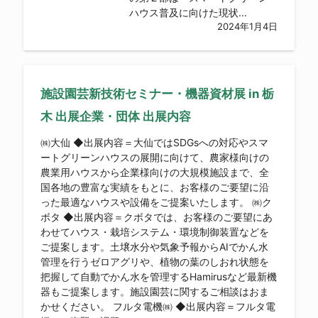
ハウス普及に向けた現状...
2024年1月4日
施設園芸新技術セミナー・機器資材展 in 栃
木 出展企業・団体 出展内容
㈱大仙 ◆出展内容＝大仙ではSDGsへの対応やスマ
ートグリーンハウスの展開に向けて、農家様向けの
農業用ハウスから企業様向けの大規模施設まで、全
国各地の豊富な実績をもとに、お客様のご要望に沿
った最適なハウスや設備をご提案いたします。 ㈱ク
ボタ ◆出展内容＝クボタでは、お客様のご要望にあ
わせてハウス・栽培システム・環境制御装置などを
ご提案します。土壌水分や気象予報からAIでかん水
管理を行うゼロアグリや、植物の葉のしおれ状態を
把握して自動でかん水を管理するHamirusなど最新機
器もご提案します。施設園芸に関するご相談はおま
かせください。 フルタ電機㈱ ◆出展内容＝フルタ電