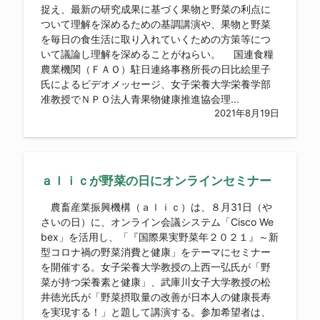
捉え、最新の研究成果に基づく果物と野菜の利点に
ついて理解を深めるための基調講演や、果物と野菜
を毎日の食生活に取り入れていくための方策等につ
いて議論し理解を深めることがねらい。 国連食糧
農業機関（ＦＡＯ）駐日連絡事務所長の日比絵里子
氏によるビデオメッセージ、女子栄養大学栄養学部
准教授でＮＰＯ法人青果物健康推進協会理...
2021年8月19日
ａｌｉｃが野菜の日にオンラインセミナー
農畜産業振興機構（ａｌｉｃ）は、８月31日（や
さいの日）に、オンライン会議システム「Cisco We
bex」を活用し、「『国際果実野菜年２０２１』～新
型コロナ禍の野菜消費と健康」をテーマにセミナー
を開催する。女子栄養大学教授の上西一弘氏が「野
菜が持つ栄養素と健康」、武庫川女子大学教授の松
井徳光氏が「野菜摂取量の改善が日本人の健康長寿
を実現する！」と題して講演する。参加希望者は、