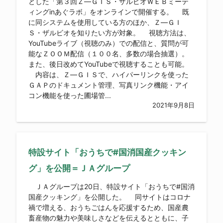
とした「第３回Ｚ―ＧＩＳ・ザルビオＷＥＢミーテ
ィングinあぐラボ」をオンラインで開催する。 既
に同システムを使用している方のほか、Ｚ―ＧＩ
Ｓ・ザルビオを知りたい方が対象。 視聴方法は、
YouTubeライブ（視聴のみ）での配信と、質問が可
能なＺＯＯＭ配信（１００名、多数の場合抽選）。
また、後日改めてYouTubeで視聴することも可能。
内容は、Ｚ―ＧＩＳで、ハイパーリンクを使った
ＧＡＰのドキュメント管理、写真リンク機能・アイ
コン機能を使った圃場管...
2021年9月8日
特設サイト「おうちで#国消国産クッキン
グ」を公開＝ＪＡグループ
ＪＡグループは20日、特設サイト「おうちで#国消
国産クッキング」を公開した。 同サイトはコロナ
禍で増える、おうちごはんを応援するため、国産農
畜産物の魅力や美味しさなどを伝えるとともに、子