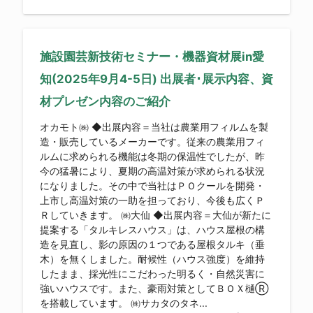
施設園芸新技術セミナー・機器資材展in愛
知(2025年9月4-5日) 出展者･展示内容、資
材プレゼン内容のご紹介
オカモト㈱ ◆出展内容＝当社は農業用フィルムを製
造・販売しているメーカーです。従来の農業用フィ
ルムに求められる機能は冬期の保温性でしたが、昨
今の猛暑により、夏期の高温対策が求められる状況
になりました。その中で当社はＰＯクールを開発・
上市し高温対策の一助を担っており、今後も広くＰ
Ｒしていきます。 ㈱大仙 ◆出展内容＝大仙が新たに
提案する「タルキレスハウス」は、ハウス屋根の構
造を見直し、影の原因の１つである屋根タルキ（垂
木）を無くしました。耐候性（ハウス強度）を維持
したまま、採光性にこだわった明るく・自然災害に
強いハウスです。また、豪雨対策としてＢＯＸ樋Ⓡ
を搭載しています。 ㈱サカタのタネ...