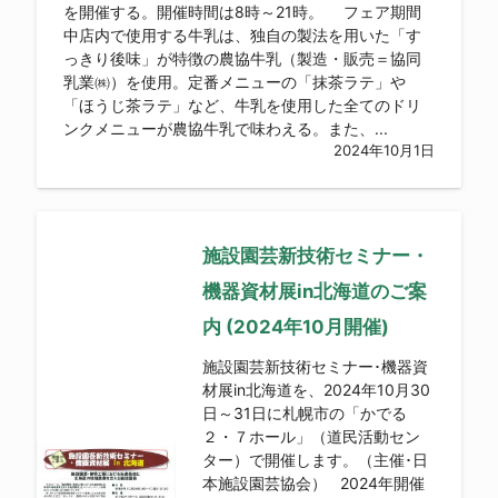
を開催する。開催時間は8時～21時。 フェア期間
中店内で使用する牛乳は、独自の製法を用いた「す
っきり後味」が特徴の農協牛乳（製造・販売＝協同
乳業㈱）を使用。定番メニューの「抹茶ラテ」や
「ほうじ茶ラテ」など、牛乳を使用した全てのドリ
ンクメニューが農協牛乳で味わえる。また、...
2024年10月1日
施設園芸新技術セミナー・
機器資材展in北海道のご案
内 (2024年10月開催)
施設園芸新技術セミナー･機器資
材展in北海道を、2024年10月30
日～31日に札幌市の「かでる
２・７ホール」（道民活動セン
ター）で開催します。（主催･日
本施設園芸協会） 2024年開催