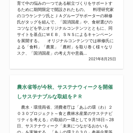
育て中の悩みの一つである献立づくりをサポートす
るために期間限定で開設されたもの。 料理研究家
のコウケンテツ氏とＪＡグループサポーターの林修
氏がタッグを組んで、「国消国産」や、食材選びの
コツなどを学ぶオリジナルコンテンツとともに、同
サイトを基点にＷＥＢ、ＳＮＳによるキャンペーン
を展開する。 オリジナルコンテンツでは林修氏に
よる「食料」「農業」「農村」を取り巻く様々なリ
スク、「国消国産」の考え方や意義...
2021年8月25日
農水省等が今秋、サステナウィークを開催
しサステナブルな取組をＰＲ
農水・環境両省、消費者庁は「あふの環（わ）２
０３０プロジェクト～食と農林水産業のサステナビ
リティを考える」の取組の一環として９月18日～28
日、サステナウィーク「未来につながるおかいも
の」を実施する。「あふの環２０３０」参画企業等