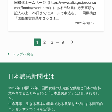
同機構ホームページ（https://www.alic.go.jp/consu
mer/foods/event.html）にある申込書に必要事項を
記入の上、26日までにメールで申込を。 同機構は
「国際果実野菜年２０２１...
2021年8月19日
chevron_right
...
1
2
3
9
keyboard_arrow_left
トップへ戻る
日本農民新聞社は
1952年（昭和27年）国民食糧の安定的な供給と日本の農林
業を育てることを目的に「日本農民新聞」は創刊されまし
た。
生命尊厳・生きる基本の産業である農業を大切にする国民的
コンセンサスづくりを念頭に、