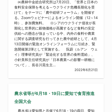
㈱農林中金総合研究所は7月20日、「世界と日本の
食料安全保障を考える～ウクライナ危機長期化を受
けて」をテーマに「農中総研フォーラム」を開催す
る。Zoomウェビナーによるオンライン開催（12～14
時）、参加費無料。 ロシアのウクライナ侵攻が長
期化し世界的に穀物価格が高騰するなど食料の安定
供給への懸念が強まっている中、内外の食料や農業
に関する調査研究を行ってきた農中総研として、4月
13日開催の緊急オンラインフォーラムに引続き、緊
急開催第2弾として実施する。 阮蔚（ルアン ウェ
イ）理事研究員が「緊迫化する世界の食料需給」、
小針美和主任研究員が「日本農業への影響―耕種に
ついて」、長谷川晃生主...
2022年6月21日
農水省等が6月18・19日に愛知で食育推進
全国大会
農水省は愛知県と共催で6月18・19の両日、愛知