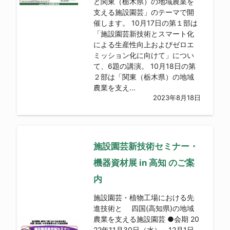
と関東（栃木県）の地域農業を
支える施設園芸」のテーマで開
催します。 10月17日の第１部は
「施設園芸新技術とスマート化
による生産性向上およびゼロエ
ミッション化に向けて」につい
て、6題の講演。 10月18日の第
２部は「関東（栃木県）の地域
農業を支え...
2023年8月18日
施設園芸新技術セミナー・
機器資材展 in 高知 のご案
内
施設園芸・植物工場における先
進技術と 四国(高知県)の地域
農業を支える施設園芸 ●会期 20
22年11月30日（水）～12月1日