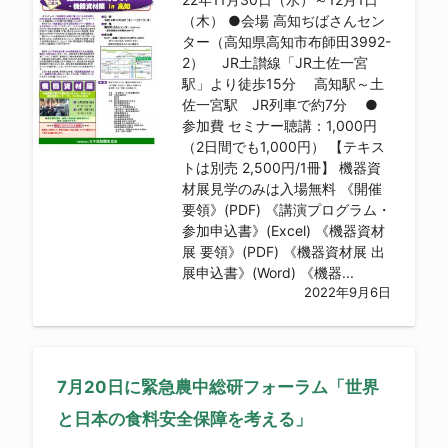
（木） ●会場 高知ぢばさんセン
ター（高知県高知市布師田3992-
2） JR土讃線「JR土佐一宮
駅」より徒歩15分 高知駅～土
佐一宮駅 JR列車で約7分 ●
参加費 セミナー聴講：1,000円
（2日間でも1,000円） 【テキス
トは別売 2,500円/1冊】 機器資
材展見学のみは入場無料 《開催
要領》(PDF) 《講演プログラム・
参加申込書》(Excel) 《機器資材
展 要領》(PDF) 《機器資材展 出
展申込書》(Word) 《機器...
2022年9月6日
7月20日に緊急農中総研フォーラム「世界
と日本の食料安全保障を考える」