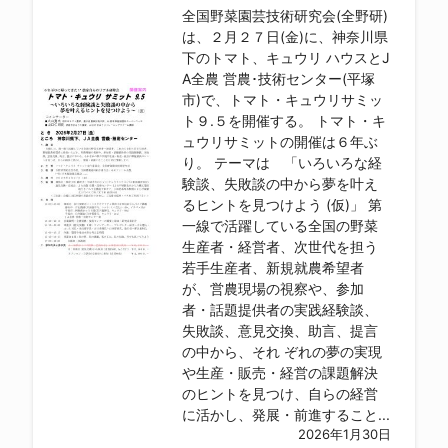
全国野菜園芸技術研究会(全野研)
は、２月２７日(金)に、神奈川県
下のトマト、キュウリ ハウスとJ
A全農 営農･技術センター(平塚
市)で、トマト・キュウリサミッ
ト９.５を開催する。 トマト・キ
ュウリサミットの開催は６年ぶ
り。 テーマは 「いろいろな経
験談、失敗談の中から夢を叶え
るヒントを見つけよう (仮)」 第
一線で活躍している全国の野菜
生産者・経営者、次世代を担う
若手生産者、新規就農希望者
が、営農現場の視察や、参加
者・話題提供者の実践経験談、
失敗談、意見交換、助言、提言
の中から、それ ぞれの夢の実現
や生産・販売・経営の課題解決
のヒントを見つけ、自らの経営
に活かし、発展・前進すること...
2026年1月30日