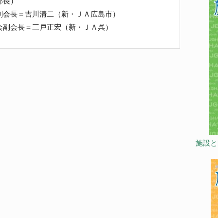
部長）
副会長＝吉川清二（新・ＪＡ広島市）
会副会長＝三戸正宏（新・ＪＡ呉）
施設と