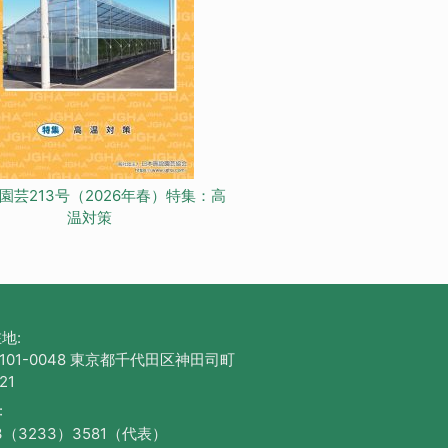
園芸213号（2026年春）特集：高
温対策
地:
101-0048 東京都千代田区神田司町
21
:
3（3233）3581（代表）