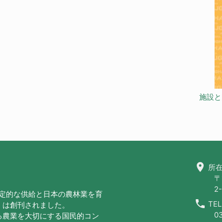
施設と
location_on
所在
〒
2-
安定的な供給と日本の農林業を育
call
TEL
」は創刊されました。
0
る農業を大切にする国民的コン