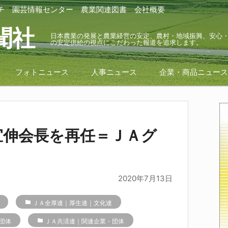
チ
園芸情報センター
農業関連図書
会社概要
聞社
日本農業の発展と農業経営の安定、農村・地域振興、安心
の安定供給の視点にこだわった報道を追求します。
フォトニュース
人事ニュース
企業・商品ニュー
宜伸会長を再任＝ＪＡグ
2020年7月13日
folder
ＪＡ全厚連｜厚生連｜文化連
団体
folder
ＪＡ共済連｜関連企業・団体