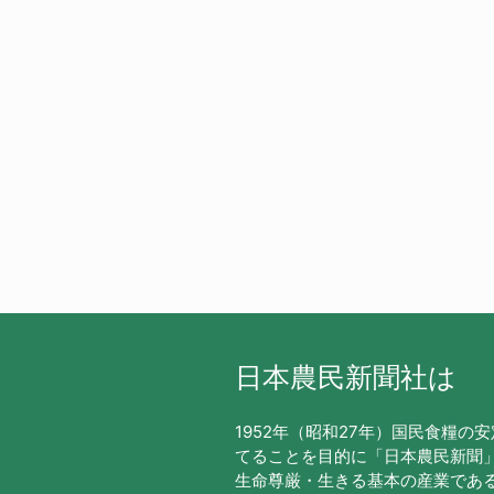
日本農民新聞社は
1952年（昭和27年）国民食糧の
てることを目的に「日本農民新聞
生命尊厳・生きる基本の産業であ