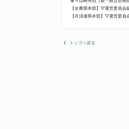
事＝山崎秀伯（新・経営企画
【全農県本部】▽運営委員会
【共済連県本部】▽運営委員
keyboard_arrow_left
トップへ戻る