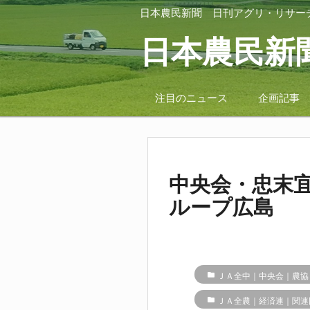
日本農民新聞
日刊アグリ・リサー
日本農民新
注目のニュース
企画記事
中央会・忠末
ループ広島
folder
ＪＡ全中｜中央会｜農協
folder
ＪＡ全農｜経済連｜関連