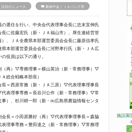
r
注目のニュース
folder
農林中金｜ＪＡバンク等
の選任を行い、中央会代表理事会長に忠末宜伸氏
会長に佐藤宏氏（新・ＪＡ福山市）、厚生連経営管
再）、ＪＡ全農県本部運営委員会会長に藤原信孝氏
連県本部運営委員会会長に河野孝行氏（新・ＪＡ広
かの役員は以下の通り。
則（再）▽専務理事＝横山英治（新・常務理事）▽
ＪＡ総合戦略本部長）
会長＝西原常雅（新・ＪＡ三原）▽代表理事理事長
▽代表理事専務＝長谷川公作（新・常務理事）▽常
監事）、杉川耕一郎（新・㈱広島県農協情報センタ
施設園
副会長＝小田原勝好（再）▽代表理事理事長＝森脇
代表理事専務＝豊田達之（新・常務理事）▽常務理