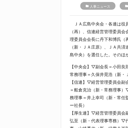
folder
人事ニュース
folde
ＪＡ広島中央会・各連は役員
（再）、信連経営管理委員会
理委員会会長に丹下和博氏（
（新・ＪＡ庄原）、ＪＡ共済
島中央）を選任した。そのほ
【中央会】▽副会長＝小田良
常務理事＝久保井晃浩（新・
【信連】▽経営管理委員会副
＝船倉克治（新・常務理事）
務理事＝井上幸司（新・常任
ー社長）
【厚生連】▽経営管理委員会
弘至（新・代表理事専務）▽