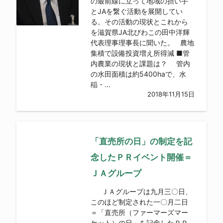
の最前線に立って地域の担い手
とJAを繋ぐ活動を展開してい
る。その活動の現状とこれから
を滋賀県JA北びわこの田中洋輝
代表理事理事長に聞いた。 農地
集積で設備投資増え所得減 ■管
内農業の現状と課題は？ 管内
の水田面積は約5400haで、水
稲・...
2018年11月15日
「直売所の日」の制定を記
念したＰＲイベント開催＝
ＪＡグループ
ＪＡグループは九月三〇日、
このほど制定された一〇月二日
＝「直売所（ファーマーズマー
ケット）の日」を記念したＰＲ