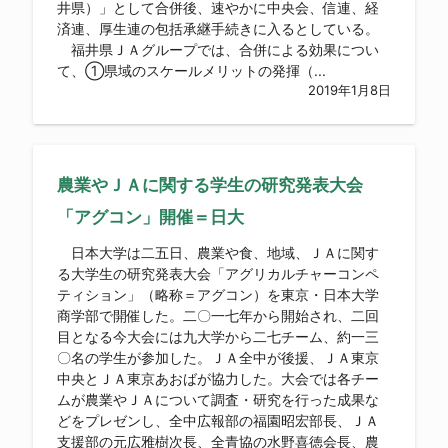
井県）」として合併後、速やかに中央会、信連、経
済連、厚生連の包括承継手続きに入るとしている。
福井県ＪＡグループでは、合併による効果につい
て、①県域のスケールメリットの発揮（...
2019年1月8日
農業やＪＡに関する学生の研究発表大会
「アグコン」開催＝日大
日本大学は二五日、農業や食、地域、ＪＡに関す
る大学生の研究発表大会「アグリカルチャーコンペ
ティション」（略称＝アグコン）を東京・日本大学
商学部で開催した。二〇一七年から開始され、二回
目となる今大会には九大学から二七チーム、約一三
〇名の学生が参加した。ＪＡ全中が後援、ＪＡ東京
中央とＪＡ東京あおばが協力した。大会では各チー
ムが農業やＪＡについて調査・研究を行った成果な
どをプレゼンし、全中広報部の福園昭宏部長、ＪＡ
支援部の元広雅樹次長、全青協の水野喜徳会長、農