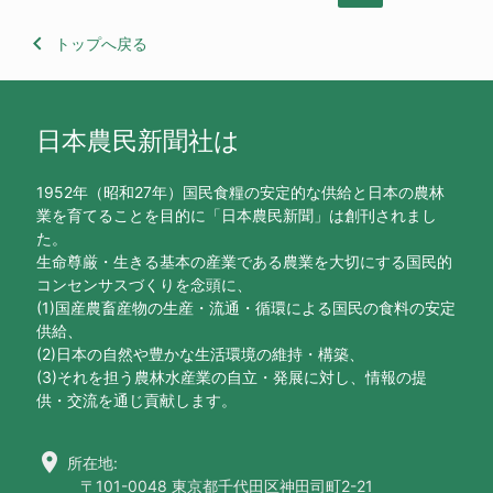
keyboard_arrow_left
トップへ戻る
日本農民新聞社は
1952年（昭和27年）国民食糧の安定的な供給と日本の農林
業を育てることを目的に「日本農民新聞」は創刊されまし
た。
生命尊厳・生きる基本の産業である農業を大切にする国民的
コンセンサスづくりを念頭に、
(1)国産農畜産物の生産・流通・循環による国民の食料の安定
供給、
(2)日本の自然や豊かな生活環境の維持・構築、
(3)それを担う農林水産業の自立・発展に対し、情報の提
供・交流を通じ貢献します。
location_on
所在地:
〒101-0048 東京都千代田区神田司町2-21