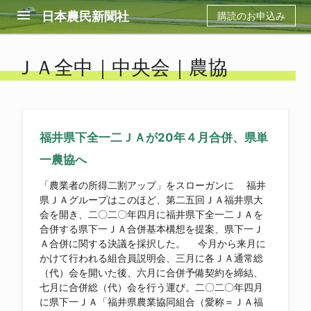
menu
日本農民新聞社
購読のお申込み
ＪＡ全中｜中央会｜農協
福井県下全一二ＪＡが20年４月合併、県単
一農協へ
「農業者の所得二割アップ」をスローガンに 福井
県ＪＡグループはこのほど、第二五回ＪＡ福井県大
会を開き、二〇二〇年四月に福井県下全一二ＪＡを
合併する県下一ＪＡ合併基本構想を提案、県下一Ｊ
Ａ合併に関する決議を採択した。 今月から来月に
かけて行われる組合員説明会、三月に各ＪＡ通常総
（代）会を開いた後、六月に合併予備契約を締結、
七月に合併総（代）会を行う運び。二〇二〇年四月
に県下一ＪＡ「福井県農業協同組合（愛称＝ＪＡ福