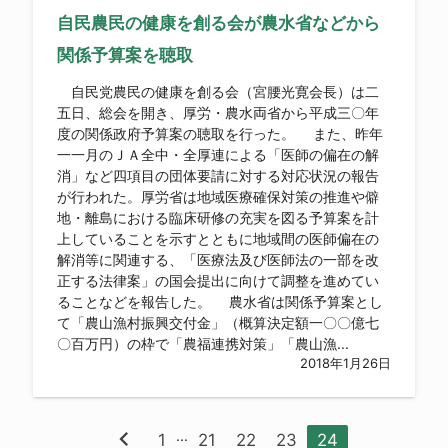
自民農民の健康を創る会が農水省などから
関係予算案を聴取
自民党農民の健康を創る会（宮腰光寛会長）は二
五日、総会を開き、厚労・農水両省から平成三〇年
度の関係政府予算案の聴取を行った。 また、昨年
一一月のＪＡ全中・全厚連による「医師の偏在の解
消」など四項目の団体要請に対する対応状況の報告
が行われた。厚労省は地域医療確保対策の推進や僻
地・離島における臨床研修の充実を図る予算案を計
上していることを示すとともに地域間の医師偏在の
解消等に関連する、「医療法及び医師法の一部を改
正する法律案」の国会提出に向けて調整を進めてい
ることなどを報告した。 農水省は関係予算案とし
て「農山漁村振興交付金」（概算決定額一〇〇億七
〇百万円）の枠で「農福連携対策」「農山漁...
2018年1月26日
chevron_left
...
1
21
22
23
24