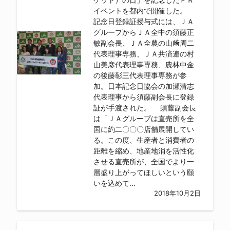
イベントを都内で開催した。
記念日登録証授与式には、ＪＡ
グループからＪＡ全中の須藤正
敏副会長、ＪＡ全農の山﨑周二
代表理事専務、ＪＡ共済連の村
山美彦代表理事専務、農林中金
の後藤彰三代表理事専務が参
加。日本記念日協会の加瀬清志
代表理事から須藤副会長に登録
証が手渡された。 須藤副会長
は「ＪＡグループは直売所を全
国に約二〇〇〇店舗展開してい
る。この度、生産者と消費者の
距離を縮め、地産地消を活性化
させる直売所が、全国でより一
層盛り上がってほしいという願
いを込めて...
2018年10月2日