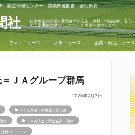
チ
園芸情報センター
農業関連図書
会社概要
聞社
日本農業の発展と農業経営の安定、農村・地域振興、安心
の安定供給の視点にこだわった報道を追求します。
フォトニュース
人事ニュース
企業・商品ニュー
氏＝ＪＡグループ群馬
2020年7月3日
folder
ＪＡ全厚連｜厚生連｜文化連
団体
folder
ＪＡ共済連｜関連企業・団体
r
注目のニュース