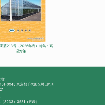
園芸213号（2026年春）特集：高
温対策
地:
101-0048 東京都千代田区神田司町
21
:
3（3233）3581（代表）