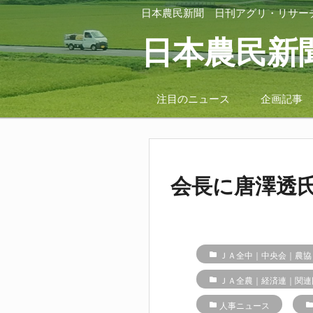
日本農民新聞
日刊アグリ・リサー
日本農民新
注目のニュース
企画記事
会長に唐澤透
folder
ＪＡ全中｜中央会｜農協
folder
ＪＡ全農｜経済連｜関連
folder
人事ニュース
folde