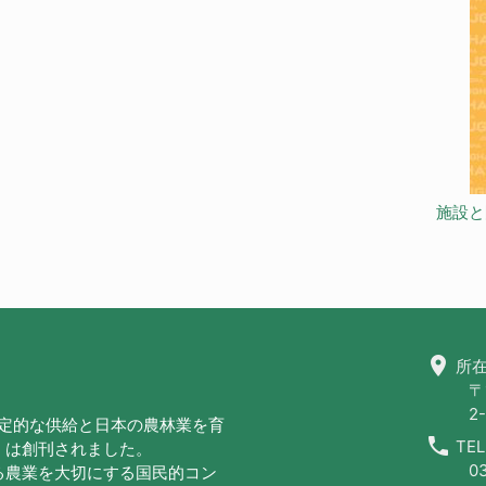
施設と
location_on
所在
〒
2-
安定的な供給と日本の農林業を育
call
TEL
」は創刊されました。
0
る農業を大切にする国民的コン