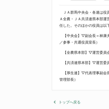
ＪＡ群馬中央会・各連は役員
Ａ全農・ＪＡ共済連県本部運
任した。そのほかの役員は以
【中央会】▽副会長＝林康夫
／参事・共通役員室長）
【全農県本部】▽運営委員会
【共済連県本部】▽運営委員
【厚生連】▽代表理事副会長
管理部長）
keyboard_arrow_left
トップへ戻る