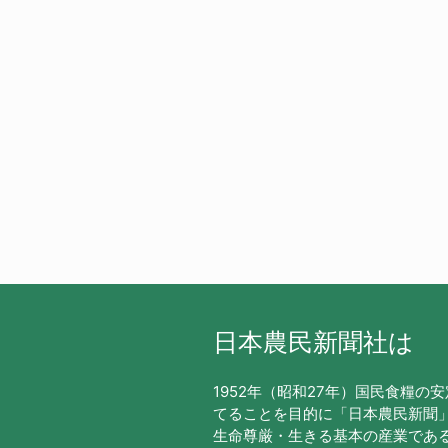
日本農民新聞社は
1952年（昭和27年）国民食糧の
てることを目的に「日本農民新聞
生命尊厳・生きる基本の産業であ