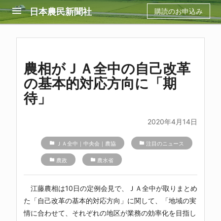
menu
日本農民新聞社
購読のお申込み
農相がＪＡ全中の自己改革
の基本的対応方向に「期
待」
2020年4月14日
folder
ＪＡ全中｜中央会｜農協
folder
注目のニュース
folder
農政
folder
農水省
江藤農相は10日の定例会見で、
ＪＡ全中
が取りまとめ
た「自己改革の基本的対応方向」に関して、「地域の実
情に合わせて、それぞれの地区が業務の効率化を目指し