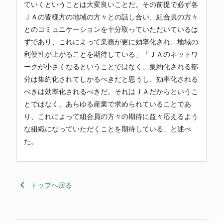
ていくということは大変良いことだ。その前提で必ず各
ＪＡの皆様方の地域の方々との話し合い、組合員の方々
とのコミュニケーションを十分取っていただいているは
ずであり、これによって業務が更に効率化され、地域の
利便性が上がることを期待している」「ＪＡのネットワ
ークが小さくなるということではなく、集約化される部
分は集約化されてしかるべきだと思うし、効率化される
べきは効率化されるべきだ。それはＪＡだからというこ
とではなく、あらゆる産業で求められていることであ
り、これによって組合員の方々の期待に益々応えるよう
な組織になっていただくことを期待している」と述べ
た。
keyboard_arrow_left
トップへ戻る