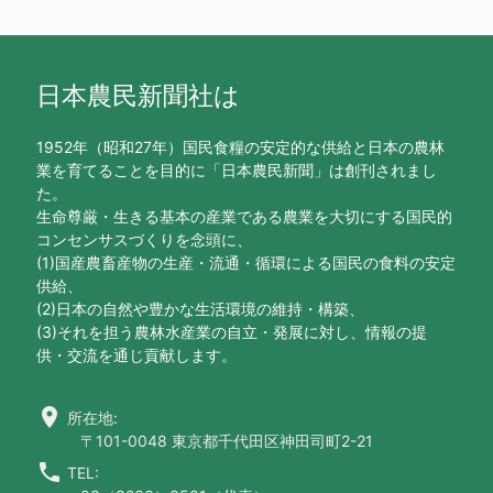
日本農民新聞社は
1952年（昭和27年）国民食糧の安定的な供給と日本の農林
業を育てることを目的に「日本農民新聞」は創刊されまし
た。
生命尊厳・生きる基本の産業である農業を大切にする国民的
コンセンサスづくりを念頭に、
(1)国産農畜産物の生産・流通・循環による国民の食料の安定
供給、
(2)日本の自然や豊かな生活環境の維持・構築、
(3)それを担う農林水産業の自立・発展に対し、情報の提
供・交流を通じ貢献します。
location_on
所在地:
〒101-0048 東京都千代田区神田司町2-21
call
TEL: