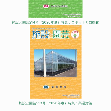
施設と園芸214号（2026年夏）特集：ロボットと自動化
施設と園芸213号（2026年春）特集：高温対策