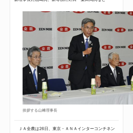
挨拶する山﨑理事長
ＪＡ全農
は26日、東京・ＡＮＡインターコンチネン