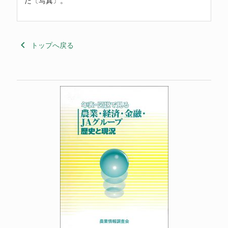
た〔写真〕。
keyboard_arrow_left
トップへ戻る