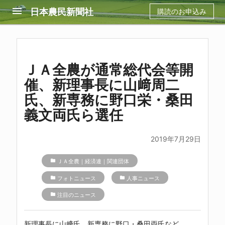
menu
日本農民新聞社
購読のお申込み
ＪＡ全農が通常総代会等開
催、新理事長に山﨑周二
氏、新専務に野口栄・桑田
義文両氏ら選任
2019年7月29日
folder
ＪＡ全農｜経済連｜関連団体
folder
フォトニュース
folder
人事ニュース
folder
注目のニュース
新理事長に山﨑氏、新専務に野口・桑田両氏など