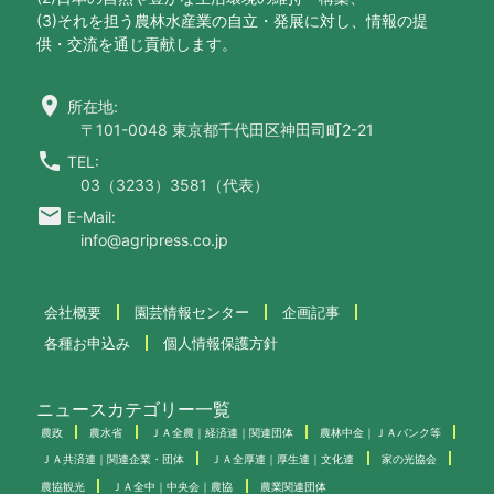
(3)それを担う農林水産業の自立・発展に対し、情報の提
供・交流を通じ貢献します。
location_on
所在地:
〒101-0048 東京都千代田区神田司町2-21
call
TEL:
03（3233）3581（代表）
email
E-Mail:
info@agripress.co.jp
会社概要
園芸情報センター
企画記事
各種お申込み
個人情報保護方針
ニュースカテゴリー一覧
農政
農水省
ＪＡ全農｜経済連｜関連団体
農林中金｜ＪＡバンク等
ＪＡ共済連｜関連企業・団体
ＪＡ全厚連｜厚生連｜文化連
家の光協会
農協観光
ＪＡ全中｜中央会｜農協
農業関連団体