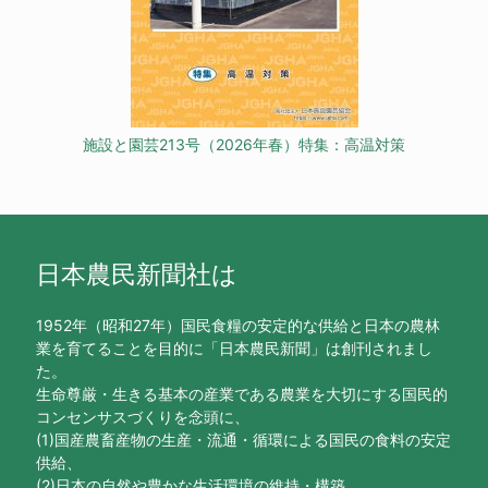
施設と園芸213号（2026年春）特集：高温対策
日本農民新聞社は
1952年（昭和27年）国民食糧の安定的な供給と日本の農林
業を育てることを目的に「日本農民新聞」は創刊されまし
た。
生命尊厳・生きる基本の産業である農業を大切にする国民的
コンセンサスづくりを念頭に、
(1)国産農畜産物の生産・流通・循環による国民の食料の安定
供給、
(2)日本の自然や豊かな生活環境の維持・構築、