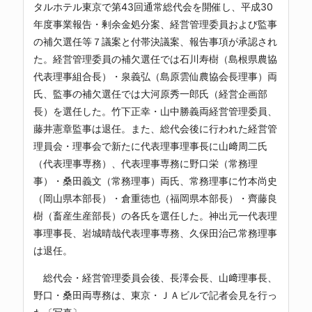
タルホテル東京で第43回通常総代会を開催し、平成30
年度事業報告・剰余金処分案、経営管理委員および監事
の補欠選任等７議案と付帯決議案、報告事項が承認され
た。経営管理委員の補欠選任では石川寿樹（島根県農協
代表理事組合長）・泉義弘（島原雲仙農協会長理事）両
氏、監事の補欠選任では大河原秀一郎氏（経営企画部
長）を選任した。竹下正幸・山中勝義両経営管理委員、
藤井憲章監事は退任。また、総代会後に行われた経営管
理員会・理事会で新たに代表理事理事長に山﨑周二氏
（代表理事専務）、代表理事専務に野口栄（常務理
事）・桑田義文（常務理事）両氏、常務理事に竹本尚史
（岡山県本部長）・倉重徳也（福岡県本部長）・齊藤良
樹（畜産生産部長）の各氏を選任した。神出元一代表理
事理事長、岩城晴哉代表理事専務、久保田治己常務理事
は退任。
総代会・経営管理委員会後、長澤会長、山﨑理事長、
野口・桑田両専務は、東京・ＪＡビルで記者会見を行っ