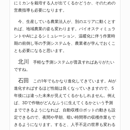
にミカンを栽培する人が出てくるかどうか、そのための
営農指導も必要になります。
今、生産している農業法人が、別のエリアに動くとす
れば、地域農業の姿も変わります。バイオスティミュラ
ントやAIによるシミュレーション、温暖化に伴う作業時
期の前倒し等の予測システムを、農業者が学んでおくこ
とも必要になると思います。
北川
手軽な予測システムが普及すればありがたい
ですね。
石田
この1年でもかなり進化してきています。AIが
進化すればするほど性能は良くなっていきますので、5
年後には違った未来が見えてくるかもしれません。例え
ば、3Dで作物がどんなふうに生えてくるかという予測
までできるようになれば、自動収穫ロボットの動きも設
定できるので、夜間や早朝、暗い時間帯の収穫作業もで
きるようになります。すると、人手不足の世界も変わる