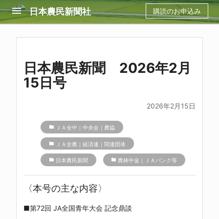
menu
日本農民新聞社
購読のお申込み
日本農民新聞 2026年2月
15日号
2026年2月15日
folder
ＪＡ全中｜中央会｜農協
folder
ＪＡ全農｜経済連｜関連団体
folder
日本農民新聞
folder
農林中金｜ＪＡバンク等
〈本号の主な内容〉
■第72回 JA全国青年大会 記念鼎談