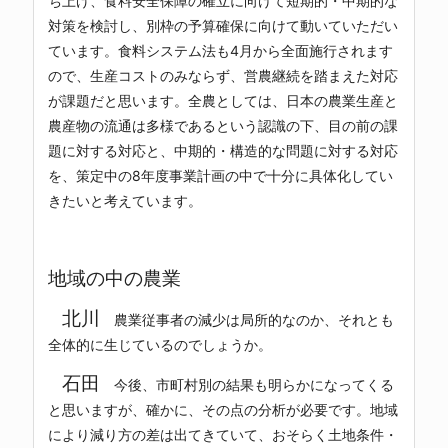
ち上げ、食料安全保障の確立に向けて短期的・中期的な
対策を検討し、別枠の予算確保に向けて動いていただい
ています。食料システム法も4月から全面施行されます
ので、生産コストのみならず、営農継続を踏まえた対応
が課題だと思います。全農としては、日本の農業生産と
農産物の流通は多様であるという認識の下、目の前の課
題に対する対応と、中期的・構造的な問題に対する対応
を、策定中の8年度事業計画の中で十分に具体化してい
きたいと考えています。
地域の中の農業
北川
農業従事者の減少は局所的なのか、それとも
全体的に生じているのでしょうか。
石田
今後、市町村別の結果も明らかになってくる
と思いますが、確かに、その点の分析が必要です。地域
により減り方の差は出てきていて、おそらく土地条件・