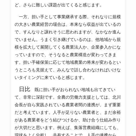
ど、さらに難しい課題が出てくると感じます。
一方、担い手として事業継承する際、それなりに規模
の大きい農業経営の場合は、本来なら収益が出ているの
で、すんなりと譲れそうに思われますが、なかなか進ん
でいません。うまく引き継げているのは、他地域から規
模を拡大して展開してくる農業法人か、企業参入かにな
っていますので、そうなると農業構造が変わってきま
す。担い手確保策に応じて地域農業の将来が変わるとい
うところも見据えて、みんなで話し合わなければいけな
いタイミングに来ていると感じます。
日比
既に担い手がおられない地域も出てきてい
て、非常に深刻です。全農の労働力支援としては、北川
会長が自ら実践されている農業者間の連携が、まず重要
だと考えています。人手が足りない農業者と、まだ余裕
がある農業者をどう結びつけるか、助け合う仕組み作り
が大切だと思います。例えば、集落営農組織にしても、
現状をよく分析し、共有することで、人手の連携から、