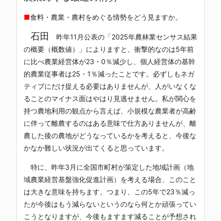
■
食料・農業・農村をめぐる情勢をどう見ますか。
石田
昨年11月公表の「2025年農林業センサス結果
の概要（概数値）」によりますと、衝撃的なのは5年前
に比べ農業経営体が23・0％減少し、個人経営体の基幹
的農業従事者は25・1％減ったことです。必ずしもネガ
ティブにだけ捉える必要はありませんが、人がいなくな
ることのマイナス面はやはり見逃せません。私が関心を
持つ農地利用の観点から言えば、小規模な農業者が高齢
に伴って離農するのはある意味で仕方ありませんが、離
農した後の農地がどうなっているかを考えると、今後な
かなか難しい状況が出てくると思っています。
特に、昨年3月に全国市町村が策定した地域計画（地
域農業経営基盤強化促進計画）を考える場合、このこと
は大きな意味を持ちます。つまり、この5年で23％減っ
たが今後はもう減らないというのなら何とか頑張ってい
こうとなりますが、今後もますます減ることが予想され