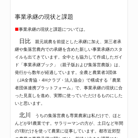
事業承継の現状と課題
■
事業承継の現状と課題については。
日比
親元就農を前提とした承継に加え、第三者承
継や集落営農内での承継を含めた新しい事業承継のスタ
イルも出てきています。全中とも協力して作成したガイ
ド「事業承継ブック」（親子版および集落営農版）は、
発行から数年が経過しています。全農と農業者3団体
（JA全青協・4Hクラブ・法人協会）で構成する「農業
者団体連携プラットフォーム」で、事業承継の現状に合
った見直しを進め、実際に使っていただけるものにした
いと思います。
北川
うちの集落営農も専業農家は私だけで、ほと
んどが91農業です。サラリーマンの方が、土日など年間
の1割だけを使って農業に従事しています。都市近郊型