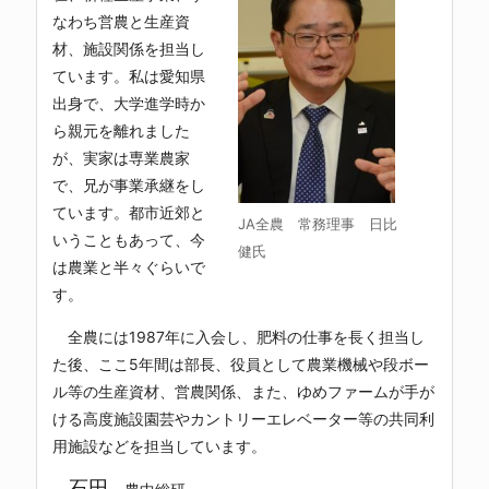
なわち営農と生産資
材、施設関係を担当し
ています。私は愛知県
出身で、大学進学時か
ら親元を離れました
が、実家は専業農家
で、兄が事業承継をし
ています。都市近郊と
JA全農 常務理事 日比
いうこともあって、今
健氏
は農業と半々ぐらいで
す。
全農には1987年に入会し、肥料の仕事を長く担当し
た後、ここ5年間は部長、役員として農業機械や段ボー
ル等の生産資材、営農関係、また、ゆめファームが手が
ける高度施設園芸やカントリーエレベーター等の共同利
用施設などを担当しています。
石田