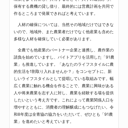
保有する農機の貸し借り、最終的には営農計画を共同で
作るところまで発展できればと考えています。
人材の確保については、当然その地域だけではできな
いので、地域外、また農業者だけでなく他産業も含めた
多様な人材を確保していく必要があります。
全農でも他産業のパートナー企業と連携し、農作業の
請負を始めていますし、バイトアプリを活用した「91農
業」も推進しています。「あなたのライフスタイルに農
的生活を1割取り入れませんか？」をコンセプトに、新
しいライフスタイルとして提唱している取組みです。幅
広く農業に触れる機会を作ることで、農業に興味がある
人や将来農業を志す人に対し、農業を経験する場を提供
したいという考え方です。これによって農業関係人口を
増やすとともに、消費者の理解醸成にもつなげたい。令
和8年度は全青協の協力をいただいて、ぜひとも「91農
業」を進めたいと考えています。