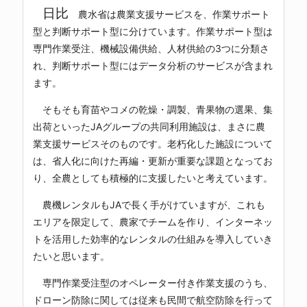
日比
農水省は農業支援サービスを、作業サポート
型と判断サポート型に分けています。作業サポート型は
専門作業受注、機械設備供給、人材供給の3つに分類さ
れ、判断サポート型にはデータ分析のサービスが含まれ
ます。
そもそも育苗やコメの乾燥・調製、青果物の選果、集
出荷といったJAグループの共同利用施設は、まさに農
業支援サービスそのものです。老朽化した施設について
は、省人化に向けた再編・更新が重要な課題となってお
り、全農としても積極的に支援したいと考えています。
農機レンタルもJAで長く手がけていますが、これも
エリアを限定して、農家でチームを作り、インターネッ
トを活用した効率的なレンタルの仕組みを導入していき
たいと思います。
専門作業受注型のオペレーター付き作業支援のうち、
ドローン防除に関しては従来も民間で航空防除を行って