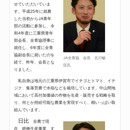
せていただいていま
す。平成25年に就農
した当初からJA青年
部の活動に参加し、令
和4年度に三重県青年
部会長、全青協理事に
就任し、6年度に全青
協副会長に就いたのを
JA全青協 会長 北川敏
経て、昨年、会長とな
匡氏
りました。
私自身は地元の三重県伊賀市でイチゴとトマト、イチ
ジク、集落営農で水稲などを栽培しています。中山間地
域において高付加価値の作物を生産・販売する戦略を取
り、何とか持続可能な農業を実現すべく、精いっぱい取
組んでいます。
日比
全農で現
在、耕種生産事業、す