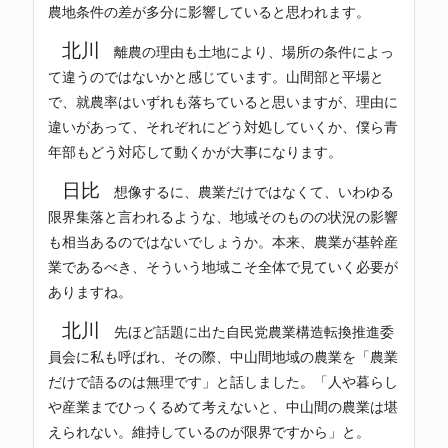
農地条件の差が多分に影響していると思われます。
北川
離農の理由も土地により、場所の条件によっ
て違うのではないかと感じています。山間部と平場と
で、就農率はいずれも落ちていると思いますが、理由に
違いがあって、それぞれにどう対処していくか、僕ら青
年部もどう対応して動くかが大事になります。
日比
想像するに、農業だけではなくて、いわゆる
限界集落と言われるような、地域そのものの状況の影響
も相当あるのではないでしょうか。本来、農業が基幹産
業であるべき、そういう地域こそ全体で見ていく必要が
ありますね。
北川
先ほど話題に出た自民党農業構造転換推進委
員会に私も呼ばれ、その際、中山間地域の農業を「農業
だけで語るのは無理です」と話しました。「人や暮らし
や産業までひっくるめて考えないと、中山間の農業は堪
えられない。維持しているのが限界ですから」と。