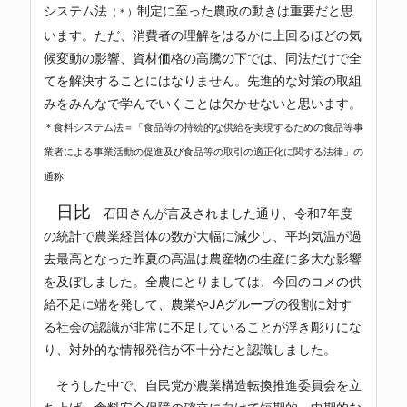
システム法
制定に至った農政の動きは重要だと思
（＊）
います。ただ、消費者の理解をはるかに上回るほどの気
候変動の影響、資材価格の高騰の下では、同法だけで全
てを解決することにはなりません。先進的な対策の取組
みをみんなで学んでいくことは欠かせないと思います。
＊食料システム法＝「食品等の持続的な供給を実現するための食品等事
業者による事業活動の促進及び食品等の取引の適正化に関する法律」の
通称
日比
石田さんが言及されました通り、令和7年度
の統計で農業経営体の数が大幅に減少し、平均気温が過
去最高となった昨夏の高温は農産物の生産に多大な影響
を及ぼしました。全農にとりましては、今回のコメの供
給不足に端を発して、農業やJAグループの役割に対す
る社会の認識が非常に不足していることが浮き彫りにな
り、対外的な情報発信が不十分だと認識しました。
そうした中で、自民党が農業構造転換推進委員会を立