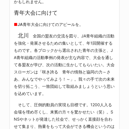
かもしれません。
青年大会に向けて
■
JA青年大会に向けてのアピールを。
北川
全国の盟友の交流を図り、JA青年組織の活動
を強化・発展させるための集いとして、年1回開催する
ものです。各ブロックから選出された青年の主張と、J
A青年組織の活動事例の発表が主な内容で、大会を通し
て各盟友が学び、次の活動に生かしてもらいたい。大会
スローガンは「咲き誇る 青年の情熱と協同の力～さ
あ、みんなでやってみよう！～」。我々の手で次の未来
を切り拓こう、一致団結して取組みましょうという思い
を込めています。
そして、圧倒的動員の実現も目標です。1200人入る
会場を埋め尽くし、来賓の方々を驚かせたい（笑）。S
NSやネットが発達した社会で、せっかく直接顔を合わ
せて集まり、熱量をもって大会ができる機会というのは