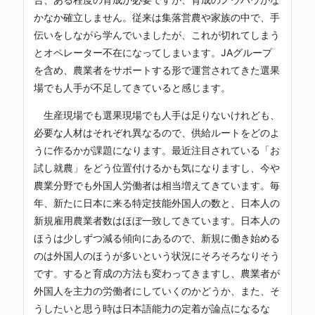
かなか確立しません。従来は集落営農や家族の中で、手
伝いをしながら学んでいましたが、これが切れてしまう
とオペレーター不在になってしまいます。JAグループ
を含め、農業者をサポートする形で運営されてきた選果
場でも人手が不足してきていると感じます。
生産現場でも選果現場でも人手は足りないけれども、
必要な人材はそれぞれ異なるので、供給ルートをどのよ
うに作るかが課題になります。最近注目されている「お
試し就農」をどう位置付けるかも気になりますし、今や
農業分野でも外国人労働者は相当増えてきています。毎
年、新たに日本に来る特定技能外国人の数と、日本人の
新規雇用農業者数はほぼ一致してきています。日本人の
ほうは少しずつ減る傾向にあるので、新規に働き始める
のは外国人のほうが多いという状況にそろそろなりそう
です。すると育成の方法も変わってきますし、農業者が
外国人を主力の労働者にしていくのかどうか、また、そ
うしたいと思う時は日本語能力の定着が論点になるな