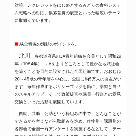
対策、J-クレジットをはじめとするみどりの食料システ
ム戦略への対応、集落営農の展望といった幅広いテーマ
に取組んでいます。
■
JA全青協の活動のポイントを。
北川
各都道府県のJA青年組織を会員として昭和29
年（1954年）、JAをよりどころとして豊かな地域社会
を築くことを目的に設立された全国組織です。おおむね
20～45歳の青年層を中心に、全国に約5万人の盟友がい
ます。毎年作成するポリシーブックを軸に、学習と自己
のスキルアップ、そして政策提言や議員・行政との意見
交換といった活動を展開しています。
自助、共助、公助という枠組みの中で、どんなことが
できるかを考えながら取組みを進め、作物別・課題別の
各部会で全国一斉アンケートを実施するなどして、テー