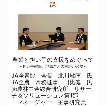
談
農業と担い手の支援をめぐって
～担い手確保、地域ごとの対応が必要～
JA全青協 会長 北川敏匡 氏
JA全農 常務理事 日比健 氏
㈱農林中金総合研究所 リサー
チ＆ソリューション第1部
マネージャー・主事研究員