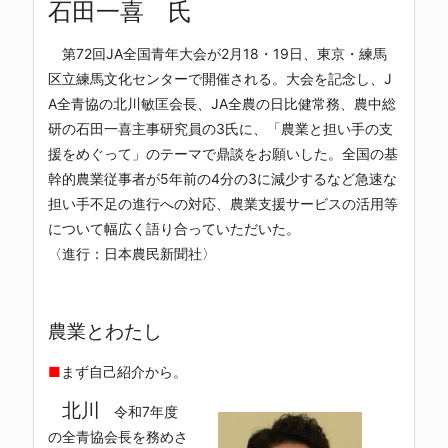
石田一喜 氏
第72回JA全国青年大会が2月18・19日、東京・練馬
区立練馬文化センターで開催される。大会を記念し、J
A全青協の北川敏匡会長、JA全農の日比健常務、農中総
研の石田一喜主事研究員の3氏に、「農業と担い手の支
援をめぐって」のテーマで鼎談をお願いした。全国の基
幹的農業従事者が5年前の4分の3に減少するなど急速な
担い手不足の進行への対応、農業支援サービスの活用等
について幅広く語り合っていただいた。
〈進行：日本農民新聞社〉
農業とわたし
■
まず自己紹介から。
北川
令和7年度
の全青協会長を務めさ