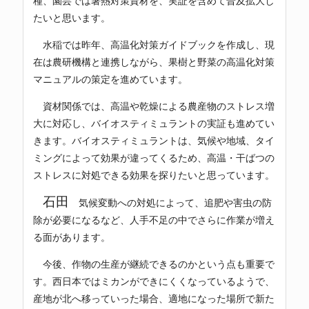
種、園芸では暑熱対策資材を、実証を含めて普及拡大し
たいと思います。
水稲では昨年、高温化対策ガイドブックを作成し、現
在は農研機構と連携しながら、果樹と野菜の高温化対策
マニュアルの策定を進めています。
資材関係では、高温や乾燥による農産物のストレス増
大に対応し、バイオスティミュラントの実証も進めてい
きます。バイオスティミュラントは、気候や地域、タイ
ミングによって効果が違ってくるため、高温・干ばつの
ストレスに対処できる効果を探りたいと思っています。
石田
気候変動への対処によって、追肥や害虫の防
除が必要になるなど、人手不足の中でさらに作業が増え
る面があります。
今後、作物の生産が継続できるのかという点も重要で
す。西日本ではミカンができにくくなっているようで、
産地が北へ移っていった場合、適地になった場所で新た