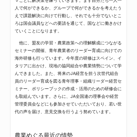
マごとに解決策を練っていきます。まず自分たち一人一
人で何ができるか、グループで何ができるかを考えたう
えで課題解決に向けて行動し、それでも十分でないとこ
ろは国会議員などへの要請を通じて、国などに働きかけ
ていくことになります。
他に、盟友の学習・農業政策への理解醸成につながる
セミナーの開催、青年農業者のリーダー育成に向けての
海外研修も行っています。今年度の研修はスペイン、イ
タリアに出かけ、現地の協同組合や農業情勢について学
んできました。また、将来のJA経営を担う次世代組合
員のリーダー育成を図る青年理事・組織リーダー経営セ
ミナー、ポリシーブックの作成・活用のための研修会に
も取組んでいます。さらに、JA全国連の理事会や経営
管理委員会などにも参加させていただいており、若い世
代の声を届け、意見交換を行うよう努めています。
農業めぐる最近の情勢