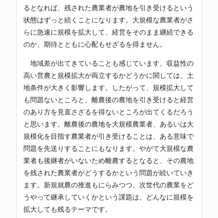
るとなれば、残された農業者が農地を引き受けるという
状態はずっと続くことになります。大規模な農業者がさ
らに急速に規模を拡大して、経営をそのまま継続できる
のか、期待とともに心配もせざるを得ません。
地域差が出てきていることも感じています。収益性の
高い営農と規模拡大が両立するかどうかに関しては、土
地条件が大きく影響します。したがって、規模拡大して
も問題ないところと、離農後の農地を引き受けると経営
のあり方を見直さざるを得ないところが出てくるだろう
と思います。離農後の農地を大規模農業者、あるいは大
規模化を目指す農業者が引き受けることは、ある意味で
問題を先送りすることにもなります。やがて大規模な農
業者も後継者がいないため離農するとなると、その農地
を残された農業者がどうするかという問題が続いていき
ます。新規就農の推進もにらみつつ、次世代の農業をど
うやって継承していくかという課題は、どんなに規模を
拡大しても残るテーマです。