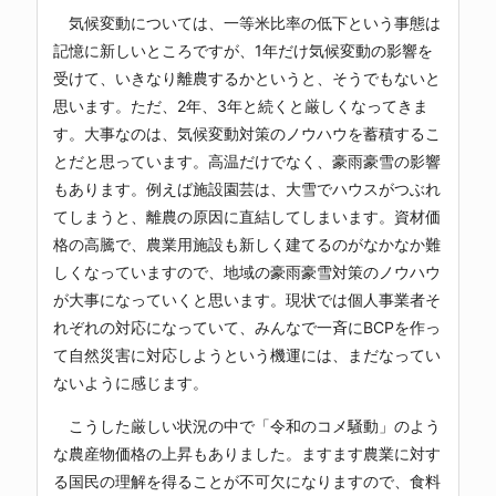
気候変動については、一等米比率の低下という事態は
記憶に新しいところですが、1年だけ気候変動の影響を
受けて、いきなり離農するかというと、そうでもないと
思います。ただ、2年、3年と続くと厳しくなってきま
す。大事なのは、気候変動対策のノウハウを蓄積するこ
とだと思っています。高温だけでなく、豪雨豪雪の影響
もあります。例えば施設園芸は、大雪でハウスがつぶれ
てしまうと、離農の原因に直結してしまいます。資材価
格の高騰で、農業用施設も新しく建てるのがなかなか難
しくなっていますので、地域の豪雨豪雪対策のノウハウ
が大事になっていくと思います。現状では個人事業者そ
れぞれの対応になっていて、みんなで一斉にBCPを作っ
て自然災害に対応しようという機運には、まだなってい
ないように感じます。
こうした厳しい状況の中で「令和のコメ騒動」のよう
な農産物価格の上昇もありました。ますます農業に対す
る国民の理解を得ることが不可欠になりますので、食料