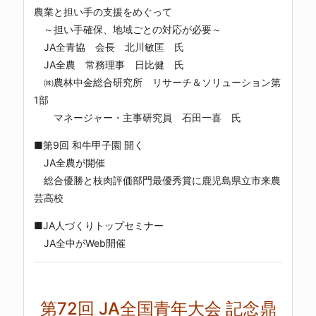
農業と担い手の支援をめぐって
～担い手確保、地域ごとの対応が必要～
JA全青協 会長 北川敏匡 氏
JA全農 常務理事 日比健 氏
㈱農林中金総合研究所 リサーチ＆ソリューション第
1部
マネージャー・主事研究員 石田一喜 氏
■第9回 和牛甲子園 開く
JA全農が開催
総合優勝と枝肉評価部門最優秀賞に鹿児島県立市来農
芸高校
■JA人づくりトップセミナー
JA全中がWeb開催
第72回 JA全国青年大会 記念鼎