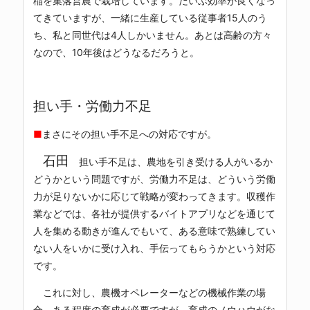
稲を集落営農で栽培しています。だいぶ効率が良くなっ
てきていますが、一緒に生産している従事者15人のう
ち、私と同世代は4人しかいません。あとは高齢の方々
なので、10年後はどうなるだろうと。
担い手・労働力不足
■
まさにその担い手不足への対応ですが。
石田
担い手不足は、農地を引き受ける人がいるか
どうかという問題ですが、労働力不足は、どういう労働
力が足りないかに応じて戦略が変わってきます。収穫作
業などでは、各社が提供するバイトアプリなどを通じて
人を集める動きが進んでもいて、ある意味で熟練してい
ない人をいかに受け入れ、手伝ってもらうかという対応
です。
これに対し、農機オペレーターなどの機械作業の場
合、ある程度の育成が必要ですが、育成のノウハウがな