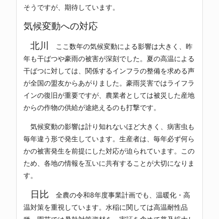
そうですが、期待しています。
気候変動への対応
北川
ここ数年の気候変動による影響は大きく、昨
年も干ばつや豪雨の被害が深刻でした。夏の高温による
干ばつに対しては、関係するインフラの整備を求める声
が全国の盟友からあがりました。豪雨災害ではライフラ
インの復旧が重要ですが、農業者としては被災した産地
からの作物の供給が途絶えるのも打撃です。
気候変動の影響は計り知れないほど大きく、病害虫も
毎年違う形で発生しています。生産者は、毎年必ず何ら
かの被害発生を前提にした対応が迫られています。この
ため、各地の情報を互いに共有することが大切になりま
す。
日比
全農の令和8年度事業計画でも、温暖化・高
温対策を重視しています。水稲に関しては高温耐性品