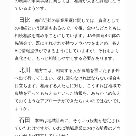
の農業の事業承継に関しては、相続が大きな課題になっ
ているようです。
日比
都市近郊の事業承継に関しては、資産として
の相続という課題もあるので、今後、全中などとともに
相続相談を進めることにしています。JA全国連4団体の
協議会で、既にそれぞれが持つノウハウをまとめ、各J
Aに情報提供ができるようにしていますが、それをより
進化させ、もっと相談しやすくする必要があります。
北川
地方では、相続する人が農地を置いたまま外
へ出て行ってしまい、探し回らなければならない場合も
目立ちます。相続する人たちに対し、こうすれば地域で
農地を守ってもらえるといった情報を、あらかじめ伝え
ておくようなアプローチができたらいいのではないでし
ょうか。
石田
本来は地域計画に、そういう役割が想定され
ていたわけですが、いわば地域農業における離農のノウ
ハウがまだ確立していません。