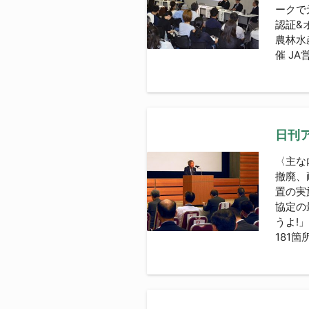
ークで
認証&
農林水
催 J
日刊ア
〈主な
撤廃、
置の実
協定の
うよ!
181