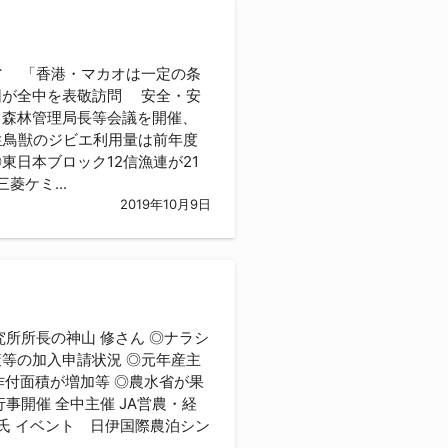
省 「香港・マカオは一定の条
団が全中を表敬訪問 安全・安
・森林管理局長等会議を開催、
生鳥獣のジビエ利用量は前年度
東日本ブロック12信漁連が21
菱ケミ...
2019年10月9日
神山 修さん ◎ナラシ
等の加入申請状況 ◎元年産主
米作付面積が増加等 ◎農水省が果
事開催 全中主催 JA営農・経
氏 イベント 日伊国際農泊シン