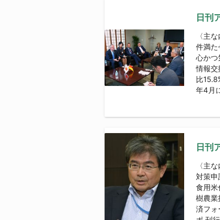
日刊ア
〈主な
件満た
心かつ
情報交
比15
年4月
日刊ア
〈主
対策申
食用米
樹農業
済フォ
ポ 刊