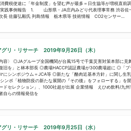
◎消費税使途に「年金制度」を望む声が最多＝日生協等が増税直前調査
ム 実践事例報告 1. 山形県・JA庄内みどり代
次長 佐藤弘毅氏 列島情報 栃木県等 技術情報 CO2センサー...
グリ・リサーチ 2019年9月26日（木）
内容〉 ◎JAグループ全国機関が台風15号で千葉災害対策本部に見
復旧を」と林本部長 ◎農場HACCP認証農場が300農場超に ◎「
マにシンポジウム＝JCA等 ◎新たな「酪肉近基本方針」に関し生
◎シンポ「植物防疫の新たな展開の『その後』をフォローする」を開
ードセレクション」、1000社超が出展 企業情報 えひめ飲料/九
者自らの情報発信を
グリ・リサーチ 2019年9月25日（水）