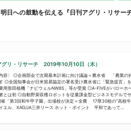
ら明日への鼓動を伝える『日刊アグリ・リサー
グリ・リサーチ 2019年10月10日（木）
内容〉 ◎企画部会で次期基本計画に向け議論＝農水省 「農業の
す ◎全国知事会が日米貿易協定の署名受け農水省に「緊急提言」を
乗用形田植機「ナビウェルNW8S」等が受賞 ◎A-FIVEがバロー
者とは初 ◎自動野菜収穫ロボットを従量課金型ビジネスモデルでサー
開催「第3回和牛甲子園」出場校が決定＝全農 17県30校の“高校牛
イエル、XAG/JA三井リース ホット・ポイント 平和であって...