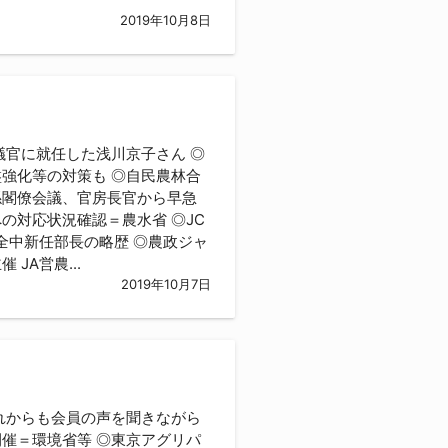
2019年10月8日
した浅川京子さん ◎
強化等の対策も ◎自民農林合
係閣僚会議、官房長官から早急
の対応状況確認＝農水省 ◎JC
全中新任部長の略歴 ◎農政ジャ
JA営農...
2019年10月7日
れからも会員の声を聞きながら
催＝環境省等 ◎東京アグリパ