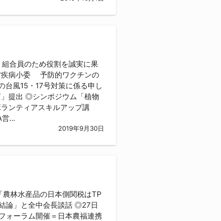
、組合員のため役割を誠実に果
省疾病小委 予防的ワクチンの
台風15・17号対策に係る申し
」提出 ◎シンポジウム「植物
ボランティアスキルアップ講
...
2019年9月30日
「農林水産品の日本側関税はTP
結論」と全中会長談話 ◎27日
にフォーラム開催＝日本農福連携