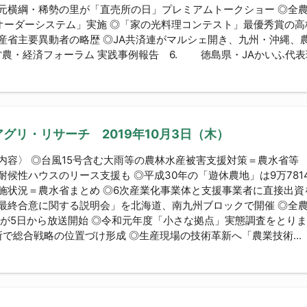
元横綱・稀勢の里が「直売所の日」プレミアムトークショー ◎全農
オーダーシステム」実施 ◎「家の光料理コンテスト」最優秀賞の高
産省主要異動者の略歴 ◎JA共済連がマルシェ開き、九州・沖縄、
A営農・経済フォーラム 実践事例報告 6. 徳島県・JAかいふ代表理.
グリ・リサーチ 2019年10月3日（木）
内容〉 ◎台風15号含む大雨等の農林水産被害支援対策＝農水省等
耐候性ハウスのリース支援も ◎平成30年の「遊休農地」は9万781
施状況＝農水省まとめ ◎6次産業化事業体と支援事業者に直接出資を決
最終合意に関する説明会」を北海道、南九州ブロックで開催 ◎全
」が5日から放送開始 ◎令和元年度「小さな拠点」実態調査をとりま
箇所で総合戦略の位置づけ形成 ◎生産現場の技術革新へ「農業技術...