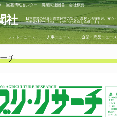
チ
園芸情報センター
農業関連図書
会社概要
聞社
日本農業の発展と農業経営の安定、農村・地域振興、安心
の安定供給の視点にこだわった報道を追求します。
フォトニュース
人事ニュース
企業・商品ニュー
ーチ