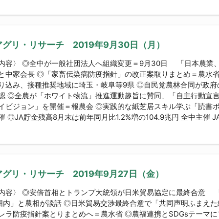
グリ・リサーチ 2019年9月30日（月）
内容〉 ◎全中が一般社団法人へ組織変更＝9月30日 「日本農業
と中家会長 ◎「家畜伝染病防疫指針」の改正案取りまとめ＝農水
り込み、接種推奨地域に埼玉・岐阜等9県 ◎自民党農林合同が政府の
認 ◎全農が「ホワイト物流」推進運動趣旨に賛同、「自主行動宣言
イビジョン」を開催＝報農会 ◎実践的な紙芝居スキル学ぶ「読書
 ◎JA貯金残高8月末は前年同月比1.2%増の104.9兆円 全中主催 JA営
グリ・リサーチ 2019年9月27日（金）
内容〉 ◎安倍首相とトランプ大統領が日米貿易協定に最終合意 
囲内」と農相が談話 ◎日米貿易交渉最終合意で「共同声明ふまえた
レラ防疫指針案とりまとめへ＝農水省 ◎農福連携とSDGsテーマ