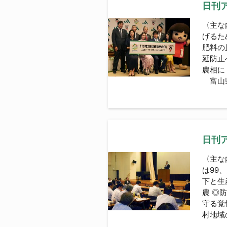
日刊ア
〈主な
げるた
肥料の
延防止
農相に
富山県
日刊ア
〈主な
は99
下と生
農 ◎
守る覚
村地域