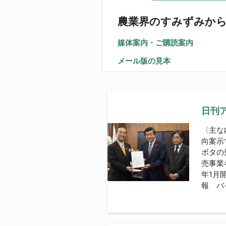
農業界のすみずみか
媒体案内・ご購読案内
メール版の見本
日刊ア
〈主な
向案示
ボタの
売事業
年1月
報 バ