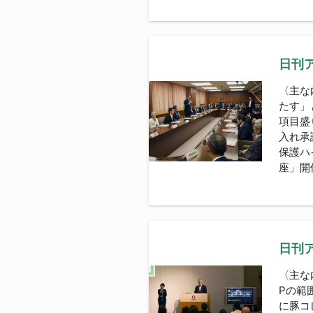
日刊ア
〈主な
たす」
項目盛
入れ承
保護ハ
座」開催
日刊ア
〈主な
Pの範
に豚コ