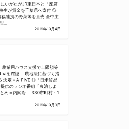
にいがたがJR東日本と「座席
校生が賞金を千葉県へ寄付 ◎
農福連携の野菜等を直売 全中主
..
2019年10月4日
 農業用ハウス支援で上限額等
4haを確認 農地法に基づく措
定＝A-FIVE ◎「日米貿易
農提供のラジオ番組「農泊しよ
とめ＝内閣府 330市町村・1
2019年10月3日