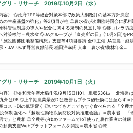
グリ・リサーチ 2019年10月2日（水）
内容〉 ◎政府TPP等総合対策本部で政策大綱改訂の基本方針決定
めの生産基盤の強化」等3項目が柱 ◎農水省が次期臨時国会に肥
原料管理制度の導入や配合に関する規制の見直し等 ◎豚コレラ防
へ対策検討＝農水省 ◎JAグループが『直売所の日』(10月2日)をP
「施設園芸団地整備構想」支援等4項目要請 全中主催 JA営農・経済
・JAいみず野営農部部長 稲田浩幸氏 人事 農水省/農林年金...
グリ・リサーチ 2019年10月1日（火）
内容〉 ◎令和元年産水稲作況(9月15日)101、単収536㎏ 北海道は
、九州は96 ◎上半期農業景況DIは改善もプラス値転換には至らず
産コストDIの低迷響く ◎いつでもどこでもすぐ食べられる「全農
防疫体制強化へ「越境性動物疾病防疫対策推進会議」＝農水省 「
悟で」と農相 ◎全農等がゆめファームでIoT使った農作業者の健康
の起業支援Webプラットフォームを開設＝農水省 ◎乾...