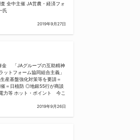
 全中主催 JA営農・経済フォ
表理事常務 渋谷佐一氏
2019年9月27日
舞金 「JAグループの互助精神
プラットフォーム協同組合主義」
乳生産基盤強化対策等を要請＝
催＝日植防 ◎地銀55行が商談
州電力等 ホット・ポイント 今こ
2019年9月26日