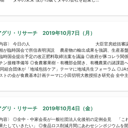
グリ・リサーチ 2019年10月7日（月）
な内容〉 今日の人 大臣官房総括審議官に就任
相が臨時国会で所信表明演説 農産物の輸出成果を強調、生産基盤
臨時国会提出予定の改正肥料取締法案を議論 ◎政府が豚コレラ関
チン接種準備等 ◎食農審果樹・有機部会開き、有機農業の諸課題へ
協同組合団体が「地域包括ケア」テーマに地域共生フォーラム ◎JA
ストの会が食農基本計画テーマに小田切明大教授招き研究会 全中主催 
グリ・リサーチ 2019年10月4日（金）
内容〉 ◎全中・中家会長が一般社団法人化後初の定例会見 「こ
果たしていきたい」 ◎食品ロス削減月間にあわせシンポジウムを開