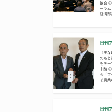
協会 
ーラ
経済部
日刊ア
〈主な
のもと
をテー
中酪 
会「フ
そ農業
日刊ア