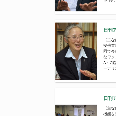
日刊ア
〈主
安倍首
同で今
なワク
A・7
ーナリ
日刊ア
〈主な
機能を