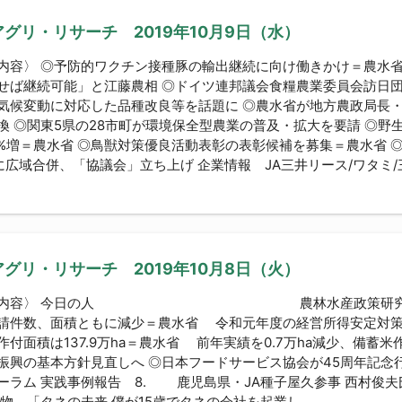
グリ・リサーチ 2019年10月9日（水）
内容〉 ◎予防的ワクチン接種豚の輸出継続に向け働きかけ＝農水
せば継続可能」と江藤農相 ◎ドイツ連邦議会食糧農業委員会訪日
気候変動に対応した品種改良等を話題に ◎農水省が地方農政局長
換 ◎関東5県の28市町が環境保全型農業の普及・拡大を要請 ◎野
.8%増＝農水省 ◎鳥獣対策優良活動表彰の表彰候補を募集＝農水省 ◎
に広域合併、「協議会」立ち上げ 企業情報 JA三井リース/ワタミ/三
グリ・リサーチ 2019年10月8日（火）
な内容〉 今日の人 農林水産政策研究所所長の
請件数、面積ともに減少＝農水省 令和元年度の経営所得安定対策
作付面積は137.9万ha＝農水省 前年実績を0.7万ha減少、備蓄
振興の基本方針見直しへ ◎日本フードサービス協会が45周年記念行
ーラム 実践事例報告 8. 鹿児島県・JA種子屋久参事 西村俊夫
行物 「タネの未来 僕が15歳でタネの会社を起業し...