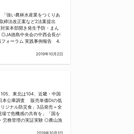
 「強い農林水産業をつくりあ
料取締法改正案など2法案提出
疫対策本部開き発生予防・まん
R ◎JA徳島中央会の中西会長が
フォーラム 実践事例報告 4.
2019年10月2日
105、東北は104、近畿・中国
＝日本公庫調査 販売単価DIの低
オリジナル防災食」3品発売＝全
現場で危機感の共有を」「国を
・労務管理の実証実験 ◎農山漁
2019年10月1日