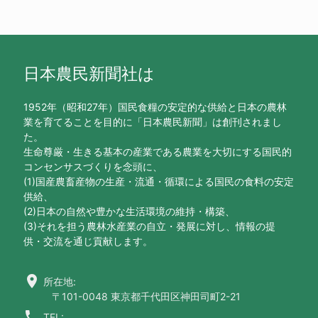
日本農民新聞社は
1952年（昭和27年）国民食糧の安定的な供給と日本の農林
業を育てることを目的に「日本農民新聞」は創刊されまし
た。
生命尊厳・生きる基本の産業である農業を大切にする国民的
コンセンサスづくりを念頭に、
(1)国産農畜産物の生産・流通・循環による国民の食料の安定
供給、
(2)日本の自然や豊かな生活環境の維持・構築、
(3)それを担う農林水産業の自立・発展に対し、情報の提
供・交流を通じ貢献します。
location_on
所在地:
〒101-0048 東京都千代田区神田司町2-21
call
TEL: