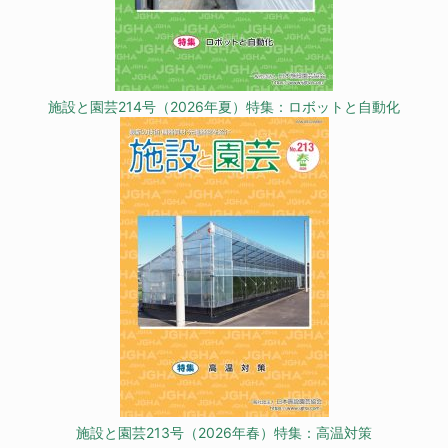
施設と園芸214号（2026年夏）特集：ロボットと自動化
施設と園芸213号（2026年春）特集：高温対策