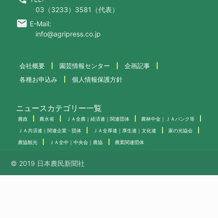
03（3233）3581（代表）
email
E-Mail:
info@agripress.co.jp
会社概要
園芸情報センター
企画記事
各種お申込み
個人情報保護方針
ニュースカテゴリー一覧
農政
農水省
ＪＡ全農｜経済連｜関連団体
農林中金｜ＪＡバンク等
ＪＡ共済連｜関連企業・団体
ＪＡ全厚連｜厚生連｜文化連
家の光協会
農協観光
ＪＡ全中｜中央会｜農協
農業関連団体
© 2019 日本農民新聞社