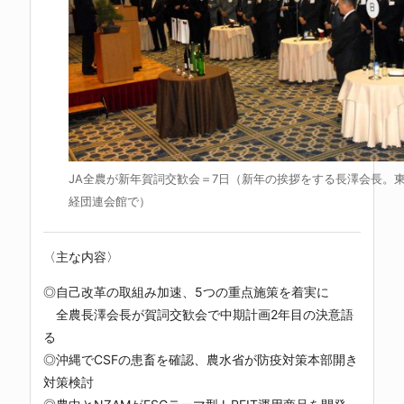
JA全農が新年賀詞交歓会＝7日（新年の挨拶をする長澤会長。
経団連会館で）
〈主な内容〉
◎自己改革の取組み加速、5つの重点施策を着実に
全農長澤会長が賀詞交歓会で中期計画2年目の決意語
る
◎沖縄でCSFの患畜を確認、農水省が防疫対策本部開き
対策検討