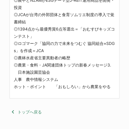
◎農中とNZAMがESGテーマ型J-REIT運用商品を開発・
投資
◎JCAが台湾の外郭団体と食育ソムリエ制度の導入で覚
書締結
◎1394点から最優秀賞6点等選出＝「おむすびキッズコ
ンテスト」
◎ロゴマーク「協同の力で未来をつむぐ 協同組合×SDG
s」を作成＝JCA
◎農林水産省主要異動者の略歴
◎農業・食料・JA関連団体トップの新春メッセージ3.
日本施設園芸協会
人事 農中情報システム
ホット・ポイント 「おもしろい」から農業をやる
keyboard_arrow_left
トップへ戻る