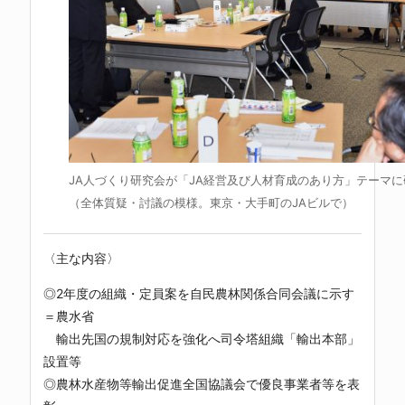
JA人づくり研究会が「JA経営及び人材育成のあり方」テーマに
（全体質疑・討議の模様。東京・大手町のJAビルで）
〈主な内容〉
◎2年度の組織・定員案を自民農林関係合同会議に示す
＝農水省
輸出先国の規制対応を強化へ司令塔組織「輸出本部」
設置等
◎農林水産物等輸出促進全国協議会で優良事業者等を表