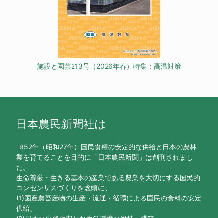
施設と園芸213号（2026年春）特集：高温対策
日本農民新聞社は
1952年（昭和27年）国民食糧の安定的な供給と日本の農林
業を育てることを目的に「日本農民新聞」は創刊されまし
た。
生命尊厳・生きる基本の産業である農業を大切にする国民的
コンセンサスづくりを念頭に、
(1)国産農畜産物の生産・流通・循環による国民の食料の安定
供給、