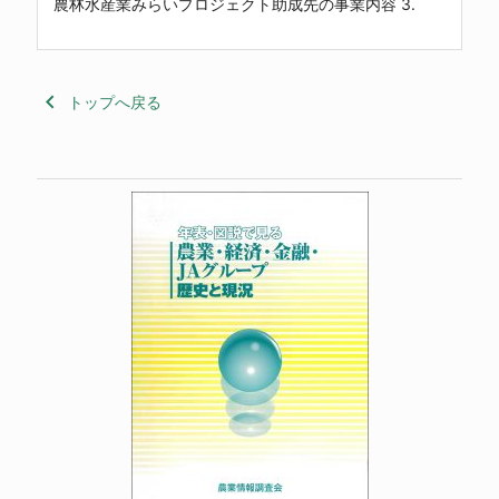
農林水産業みらいプロジェクト助成先の事業内容 3.
keyboard_arrow_left
トップへ戻る