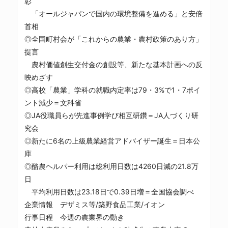
彰
「オールジャパンで国内の環境整備を進める」と安倍
首相
◎全国町村会が「これからの農業・農村政策のあり方」
提言
農村価値創生交付金の創設等、新たな基本計画への反
映めざす
◎高校「農業」学科の就職内定率は79・3%で1・7ポイ
ント減少＝文科省
◎JA役職員らが先進事例学び相互研鑽＝JA人づくり研
究会
◎新たに6名の上級農業経営アドバイザー誕生＝日本公
庫
◎酪農ヘルパー利用は総利用日数は4260日減の21.8万
日
平均利用日数は23.18日で0.39日増＝全国協会調べ
企業情報 デザミス等/築野食品工業/イオン
行事日程 今週の農業界の動き