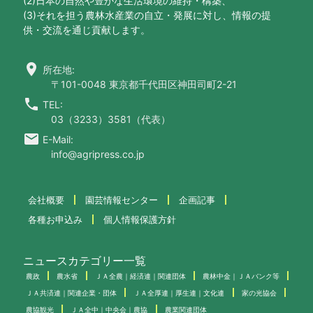
(2)日本の自然や豊かな生活環境の維持・構築、
(3)それを担う農林水産業の自立・発展に対し、情報の提
供・交流を通じ貢献します。
location_on
所在地:
〒101-0048 東京都千代田区神田司町2-21
call
TEL:
03（3233）3581（代表）
email
E-Mail:
info@agripress.co.jp
会社概要
園芸情報センター
企画記事
各種お申込み
個人情報保護方針
ニュースカテゴリー一覧
農政
農水省
ＪＡ全農｜経済連｜関連団体
農林中金｜ＪＡバンク等
ＪＡ共済連｜関連企業・団体
ＪＡ全厚連｜厚生連｜文化連
家の光協会
農協観光
ＪＡ全中｜中央会｜農協
農業関連団体