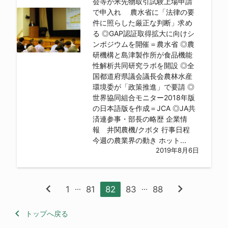
会等が米先物取引試験上場申請
で申入れ 農水省に「法律の要
件に照らした厳正な判断」求め
る ◎GAP認証取得拡大に向けシ
ンポジウムを開催＝農水省 ◎農
研機構と島津製作所が食品機能
性解析共同研究ラボを開設 ◎全
国都道府県議会議長会農林水産
環境委が「政策推進」で要請 ◎
世界協同組合モニター2018年版
の日本語版を作成＝JCA ◎JA共
済連参事・部長の略歴 企業情
報 井関農機/クボタ 行事日程
今週の農業界の動き ホット...
2019年8月6日
chevron_left
chevron_right
...
...
1
81
82
83
88
keyboard_arrow_left
トップへ戻る