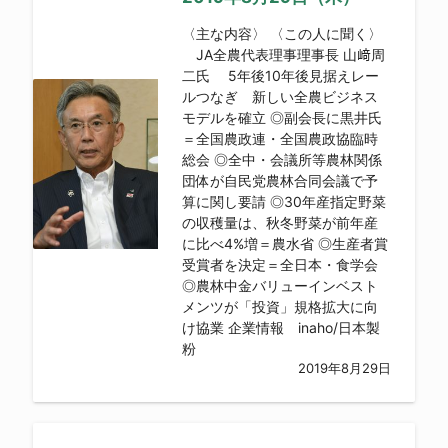
〈主な内容〉 〈この人に聞く〉
JA全農代表理事理事長 山﨑周
二氏 5年後10年後見据えレー
ルつなぎ 新しい全農ビジネス
モデルを確立 ◎副会長に黒井氏
＝全国農政連・全国農政協臨時
総会 ◎全中・会議所等農林関係
団体が自民党農林合同会議で予
算に関し要請 ◎30年産指定野菜
の収穫量は、秋冬野菜が前年産
に比べ4%増＝農水省 ◎生産者賞
受賞者を決定＝全日本・食学会
◎農林中金バリューインベスト
メンツが「投資」規格拡大に向
け協業 企業情報 inaho/日本製
粉
2019年8月29日