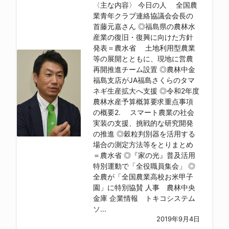
〈主な内容〉 今日の人 全国農
業青年クラブ連絡協議会会長の
首藤元嘉さん ◎福島県の農林水
産業の復旧・復興に向けた方針
発表＝農水省 土地利用型農業
等の展開とともに、現地に営農
再開推進チーム設置 ◎農林中金
福島支店がJA福島さくらのタマ
ネギ生産拡大へ支援 ◎令和2年度
農林水産予算概算要求重点事項
の概要2. スマート農業の社会
実装の支援、挑戦的な研究開発
の推進 ◎穀粒判別器を活用する
場合の測定方法等をとりまとめ
＝農水省 ◎『家の光』普及活用
特別運動で「全役職員集会」 ◎
全農が「全国農業高校お米甲子
園」に特別協賛 人事 農林中央
金庫 企業情報 トキコシステム
ソ...
2019年9月4日