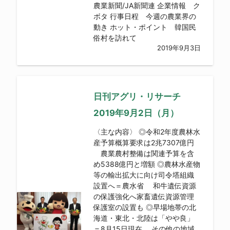
農業新聞/JA新聞連 企業情報 ク
ボタ 行事日程 今週の農業界の
動き ホット・ポイント 韓国民
俗村を訪れて
2019年9月3日
日刊アグリ・リサーチ
2019年9月2日（月）
〈主な内容〉 ◎令和2年度農林水
産予算概算要求は2兆7307億円
農業農村整備は関連予算を含
め5388億円と増額 ◎農林水産物
等の輸出拡大に向け司令塔組織
設置へ＝農水省 和牛遺伝資源
の保護強化へ家畜遺伝資源管理
保護室の設置も ◎早場地帯の北
海道・東北・北陸は「やや良」
＝8月15日現在 その他の地域