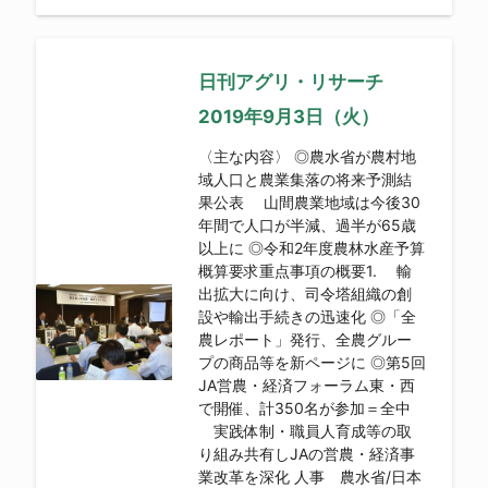
日刊アグリ・リサーチ
2019年9月3日（火）
〈主な内容〉 ◎農水省が農村地
域人口と農業集落の将来予測結
果公表 山間農業地域は今後30
年間で人口が半減、過半が65歳
以上に ◎令和2年度農林水産予算
概算要求重点事項の概要1. 輸
出拡大に向け、司令塔組織の創
設や輸出手続きの迅速化 ◎「全
農レポート」発行、全農グルー
プの商品等を新ページに ◎第5回
JA営農・経済フォーラム東・西
で開催、計350名が参加＝全中
実践体制・職員人育成等の取
り組み共有しJAの営農・経済事
業改革を深化 人事 農水省/日本