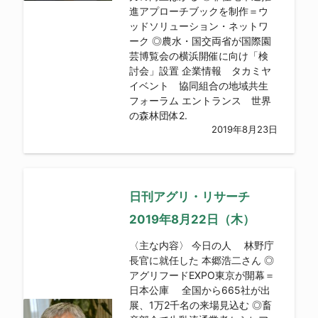
進アプローチブックを制作＝ウ
ッドソリューション・ネットワ
ーク ◎農水・国交両省が国際園
芸博覧会の横浜開催に向け「検
討会」設置 企業情報 タカミヤ
イベント 協同組合の地域共生
フォーラム エントランス 世界
の森林団体2.
2019年8月23日
日刊アグリ・リサーチ
2019年8月22日（木）
〈主な内容〉 今日の人 林野庁
長官に就任した 本郷浩二さん ◎
アグリフードEXPO東京が開幕＝
日本公庫 全国から665社が出
展、1万2千名の来場見込む ◎畜