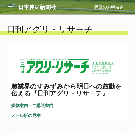
menu
日本農民新聞社
購読のお申込み
日刊アグリ・リサーチ
農業界のすみずみから明日への鼓動を
伝える『日刊アグリ・リサーチ』
媒体案内・ご購読案内
メール版の見本