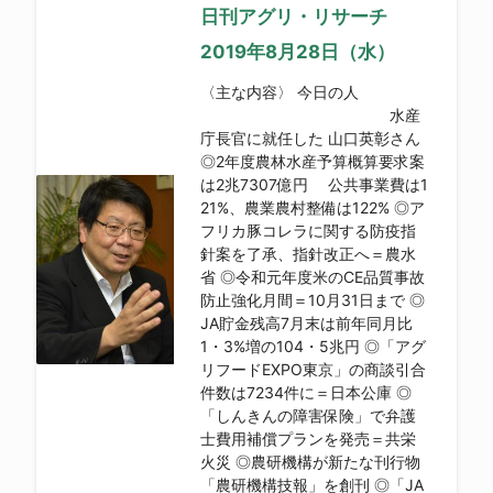
日刊アグリ・リサーチ
2019年8月28日（水）
〈主な内容〉 今日の人
水産
庁長官に就任した 山口英彰さん
◎2年度農林水産予算概算要求案
は2兆7307億円 公共事業費は1
21%、農業農村整備は122% ◎ア
フリカ豚コレラに関する防疫指
針案を了承、指針改正へ＝農水
省 ◎令和元年度米のCE品質事故
防止強化月間＝10月31日まで ◎
JA貯金残高7月末は前年同月比
1・3%増の104・5兆円 ◎「アグ
リフードEXPO東京」の商談引合
件数は7234件に＝日本公庫 ◎
「しんきんの障害保険」で弁護
士費用補償プランを発売＝共栄
火災 ◎農研機構が新たな刊行物
「農研機構技報」を創刊 ◎「JA