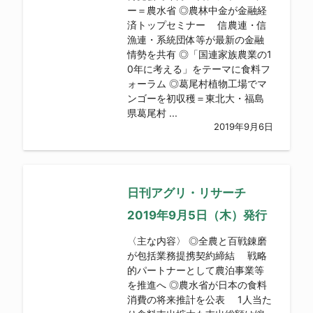
ー＝農水省 ◎農林中金が金融経
済トップセミナー 信農連・信
漁連・系統団体等が最新の金融
情勢を共有 ◎「国連家族農業の1
0年に考える」をテーマに食料フ
ォーラム ◎葛尾村植物工場でマ
ンゴーを初収穫＝東北大・福島
県葛尾村 ...
2019年9月6日
日刊アグリ・リサーチ
2019年9月5日（木）発行
〈主な内容〉 ◎全農と百戦錬磨
が包括業務提携契約締結 戦略
的パートナーとして農泊事業等
を推進へ ◎農水省が日本の食料
消費の将来推計を公表 1人当た