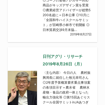
◎コープの食物アレルギー対応
商品がキッズデザイン賞を受賞
◎農業経営アドバイザーが総勢5
200名超に＝日本公庫 ◎10月に
「全国和牛ハイスクールサミッ
ト」が宮崎県小林市で初開催 ◎
日米貿易交渉9月末協...
2019年8月27日
日刊アグリ・リサーチ
2019年8月26日（月）
〈主な内容〉 今日の人 農村振
興局長に就任した牧元幸司さん
◎2年度予算概算要求重点事項案
の各項目示す＝農水省 農林水
産物・食品の政府一体となった
輸出力強化等 ◎第15回あぐりス
クール全国サミットinJAあつぎ