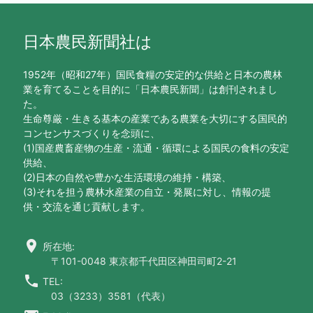
日本農民新聞社は
1952年（昭和27年）国民食糧の安定的な供給と日本の農林
業を育てることを目的に「日本農民新聞」は創刊されまし
た。
生命尊厳・生きる基本の産業である農業を大切にする国民的
コンセンサスづくりを念頭に、
(1)国産農畜産物の生産・流通・循環による国民の食料の安定
供給、
(2)日本の自然や豊かな生活環境の維持・構築、
(3)それを担う農林水産業の自立・発展に対し、情報の提
供・交流を通じ貢献します。
location_on
所在地:
〒101-0048 東京都千代田区神田司町2-21
call
TEL:
03（3233）3581（代表）