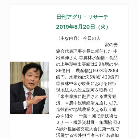
日刊アグリ・リサーチ
2019年8月20日（火）
〈主な内容〉 今日の人
家の光
協会代表理事会長に就任した 中
出篤伸さん ◎農林水産物・食品
の上半期輸出実績は2.9%増の44
86億円 農産物は9.0%増2864
億円、水産物は7.5%減1430億円
◎農林中金が欧州における銀行
現地法人の設立認可を取得 ◎
「米中摩擦に翻弄される世界経
済」＝農中総研経済見通し ◎先
進技術や地域農業支える取り組
みを紹介 千葉・旭で新技術セ
ミナー・機器資材展＝施園協 ◎J
A渉外担当者交流大会に第一線で
活躍する渉外担当者ら171名参加