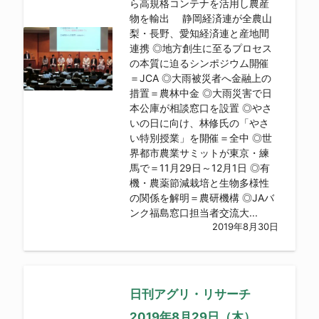
ら高規格コンテナを活用し農産
物を輸出 静岡経済連が全農山
梨・長野、愛知経済連と産地間
連携 ◎地方創生に至るプロセス
の本質に迫るシンポジウム開催
＝JCA ◎大雨被災者へ金融上の
措置＝農林中金 ◎大雨災害で日
本公庫が相談窓口を設置 ◎やさ
いの日に向け、林修氏の「やさ
い特別授業」を開催＝全中 ◎世
界都市農業サミットが東京・練
馬で＝11月29日～12月1日 ◎有
機・農薬節減栽培と生物多様性
の関係を解明＝農研機構 ◎JAバ
ンク福島窓口担当者交流大...
2019年8月30日
日刊アグリ・リサーチ
2019年8月29日（木）