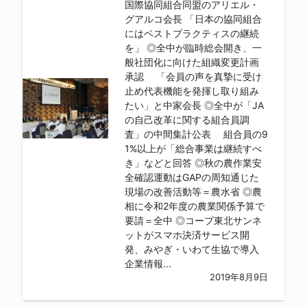
国際協同組合同盟のアリエル・
グアルコ会長 「日本の協同組合
にはベストプラクティスの継続
を」 ◎全中が臨時総会開き、一
般社団化に向けた組織変更計画
承認 「会員の声を真摯に受け
止め代表機能を発揮し取り組み
たい」と中家会長 ◎全中が「JA
の自己改革に関する組合員調
査」の中間集計公表 組合員の9
1%以上が「総合事業は継続すべ
き」などと回答 ◎秋の農作業安
全確認運動はGAPの周知通じた
現場の改善活動等＝農水省 ◎農
相に令和2年度の農業関係予算で
要請＝全中 ◎コープ東北サンネ
ットがスマホ決済サービス開
発、みやぎ・いわて生協で導入
企業情報...
2019年8月9日