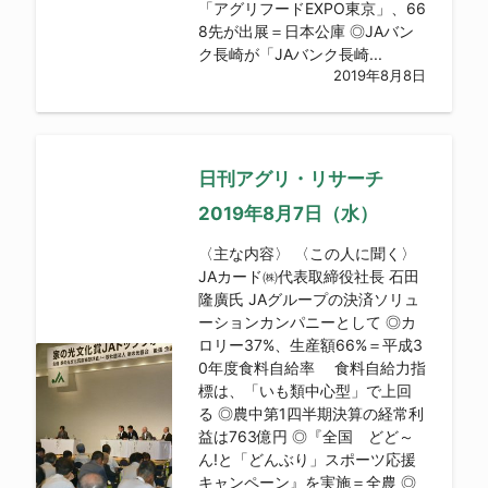
「アグリフードEXPO東京」、66
8先が出展＝日本公庫 ◎JAバン
ク長崎が「JAバンク長崎...
2019年8月8日
日刊アグリ・リサーチ
2019年8月7日（水）
〈主な内容〉 〈この人に聞く〉
JAカード㈱代表取締役社長 石田
隆廣氏 JAグループの決済ソリュ
ーションカンパニーとして ◎カ
ロリー37%、生産額66%＝平成3
0年度食料自給率 食料自給力指
標は、「いも類中心型」で上回
る ◎農中第1四半期決算の経常利
益は763億円 ◎『全国 どど～
ん!と「どんぶり」スポーツ応援
キャンペーン』を実施＝全農 ◎