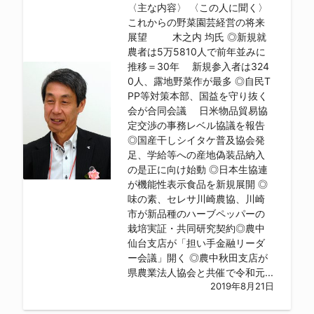
〈主な内容〉 〈この人に聞く〉
これからの野菜園芸経営の将来
展望 木之内 均氏 ◎新規就
農者は5万5810人で前年並みに
推移＝30年 新規参入者は324
0人、露地野菜作が最多 ◎自民T
PP等対策本部、国益を守り抜く
会が合同会議 日米物品貿易協
定交渉の事務レベル協議を報告
◎国産干しシイタケ普及協会発
足、学給等への産地偽装品納入
の是正に向け始動 ◎日本生協連
が機能性表示食品を新規展開 ◎
味の素、セレサ川崎農協、川崎
市が新品種のハーブペッパーの
栽培実証・共同研究契約◎農中
仙台支店が「担い手金融リーダ
ー会議」開く ◎農中秋田支店が
県農業法人協会と共催で令和元...
2019年8月21日