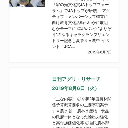
「家の光文化賞JAトップフォー
ラム」でJAトップが研鑽 アク
ティブ・メンバーシップ確立に
向け教育文化活動へいかに取組
むかテーマに ◎JAバンク“よりぞ
う”のゆるキャラグランプリエン
トリー記念し夏祭り＝農中 イベ
ント JCA...
2019年8月7日
日刊アグリ・リサーチ
2019年8月6日（火）
〈主な内容〉 ◎令和2年度農林関
係予算概算要求の主要事項案示
す＝農水省 農林水産物・食品
の政府一体となった輸出力強化
と高付加価値化等 ◎自民農林部