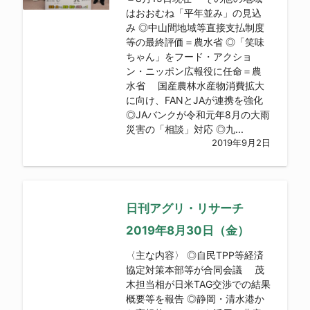
はおおむね「平年並み」の見込
み ◎中山間地域等直接支払制度
等の最終評価＝農水省 ◎「笑味
ちゃん」をフード・アクショ
ン・ニッポン広報役に任命＝農
水省 国産農林水産物消費拡大
に向け、FANとJAが連携を強化
◎JAバンクが令和元年8月の大雨
災害の「相談」対応 ◎九...
2019年9月2日
日刊アグリ・リサーチ
2019年8月30日（金）
〈主な内容〉 ◎自民TPP等経済
協定対策本部等が合同会議 茂
木担当相が日米TAG交渉での結果
概要等を報告 ◎静岡・清水港か