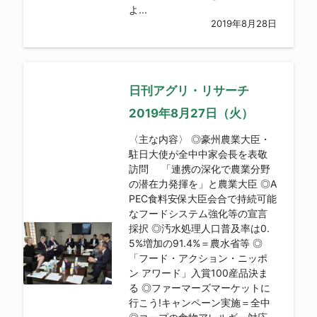
よ...
2019年8月28日
日刊アグリ・リサーチ
2019年8月27日（火）
〈主な内容〉 ◎豪州農業大臣・
駐日大使が全中中家会長を表敬
訪問 「連携の深化で農業分野
の潜在力発揮を」と農業大臣 ◎A
PEC食料安保大臣会合で持続可能
なフードシステム強化等の宣言
採択 ◎汚水処理人口普及率は0.
5%増加の91.4%＝農水省等 ◎
「フード・アクション・ニッポ
ン アワード」入賞100産品決ま
る ◎ファーマーズマーケットに
行こう!キャンペーン実施＝全中