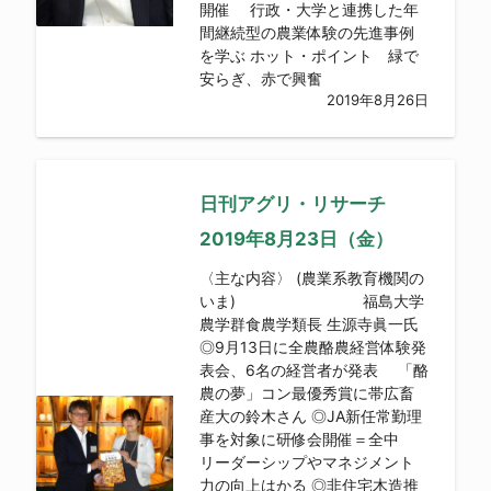
開催 行政・大学と連携した年
間継続型の農業体験の先進事例
を学ぶ ホット・ポイント 緑で
安らぎ、赤で興奮
2019年8月26日
日刊アグリ・リサーチ
2019年8月23日（金）
〈主な内容〉 (農業系教育機関の
いま) 福島大学
農学群食農学類長 生源寺眞一氏
◎9月13日に全農酪農経営体験発
表会、6名の経営者が発表 「酪
農の夢」コン最優秀賞に帯広畜
産大の鈴木さん ◎JA新任常勤理
事を対象に研修会開催＝全中
リーダーシップやマネジメント
力の向上はかる ◎非住宅木造推