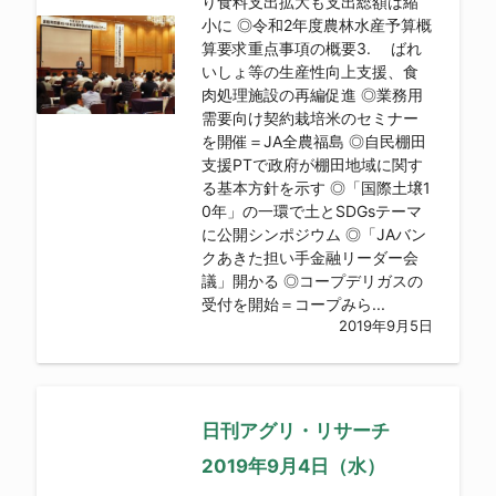
り食料支出拡大も支出総額は縮
小に ◎令和2年度農林水産予算概
算要求重点事項の概要3. ばれ
いしょ等の生産性向上支援、食
肉処理施設の再編促進 ◎業務用
需要向け契約栽培米のセミナー
を開催＝JA全農福島 ◎自民棚田
支援PTで政府が棚田地域に関す
る基本方針を示す ◎「国際土壌1
0年」の一環で土とSDGsテーマ
に公開シンポジウム ◎「JAバン
クあきた担い手金融リーダー会
議」開かる ◎コープデリガスの
受付を開始＝コープみら...
2019年9月5日
日刊アグリ・リサーチ
2019年9月4日（水）