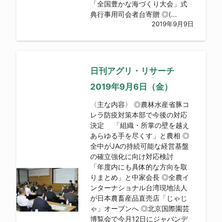
「全国豊かな海づくり大会」式
典行事用司会者台寄贈 ◎(...
2019年9月9日
日刊アグリ・リサーチ
2019年9月6日（金）
〈主な内容〉 ◎農林水産省豚コ
レラ防疫対策本部で今後の対応
決定 「組織・所掌の壁を越え
あらゆる手を尽くす」と農相 ◎
全中がJAの持続可能な経営基盤
の確立強化に向け対応検討
「年度内にも具体的な方向を取
りまとめ」と中家会長 ◎全農イ
ンターナショナル台湾現地法人
が日本農畜産品直売店「じゃじ
ゃ」オープンへ ◎北京国際園芸
博覧会で今月12日にジャパンデ