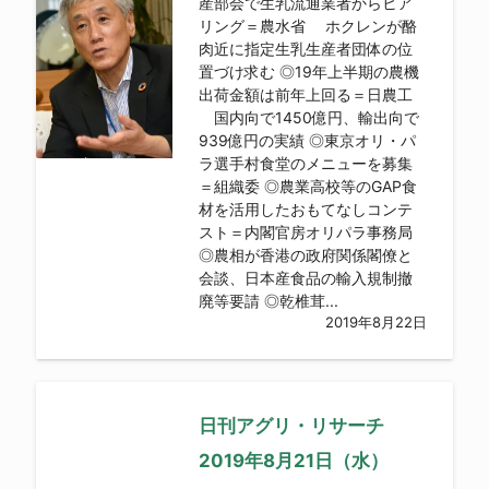
産部会で生乳流通業者からヒア
リング＝農水省 ホクレンが酪
肉近に指定生乳生産者団体の位
置づけ求む ◎19年上半期の農機
出荷金額は前年上回る＝日農工
国内向で1450億円、輸出向で
939億円の実績 ◎東京オリ・パ
ラ選手村食堂のメニューを募集
＝組織委 ◎農業高校等のGAP食
材を活用したおもてなしコンテ
スト＝内閣官房オリパラ事務局
◎農相が香港の政府関係閣僚と
会談、日本産食品の輸入規制撤
廃等要請 ◎乾椎茸...
2019年8月22日
日刊アグリ・リサーチ
2019年8月21日（水）