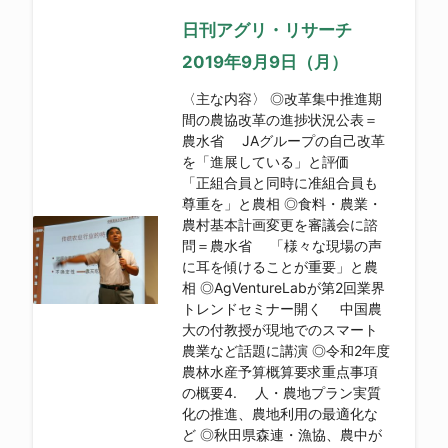
日刊アグリ・リサーチ
2019年9月9日（月）
〈主な内容〉 ◎改革集中推進期
間の農協改革の進捗状況公表＝
農水省 JAグループの自己改革
を「進展している」と評価
「正組合員と同時に准組合員も
尊重を」と農相 ◎食料・農業・
農村基本計画変更を審議会に諮
問＝農水省 「様々な現場の声
に耳を傾けることが重要」と農
相 ◎AgVentureLabが第2回業界
トレンドセミナー開く 中国農
大の付教授が現地でのスマート
農業など話題に講演 ◎令和2年度
農林水産予算概算要求重点事項
の概要4. 人・農地プラン実質
化の推進、農地利用の最適化な
ど ◎秋田県森連・漁協、農中が