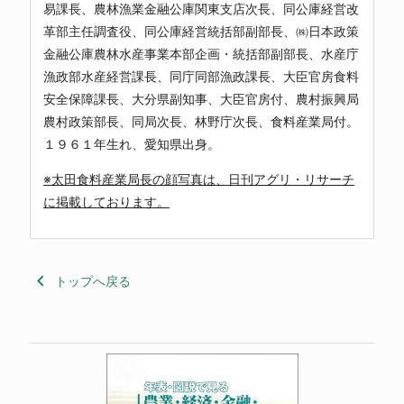
易課長、農林漁業金融公庫関東支店次長、同公庫経営改
革部主任調査役、同公庫経営統括部副部長、㈱日本政策
金融公庫農林水産事業本部企画・統括部副部長、水産庁
漁政部水産経営課長、同庁同部漁政課長、大臣官房食料
安全保障課長、大分県副知事、大臣官房付、農村振興局
農村政策部長、同局次長、林野庁次長、食料産業局付。
１９６１年生れ、愛知県出身。
※太田食料産業局長の顔写真は、日刊アグリ・リサーチ
に掲載しております。
keyboard_arrow_left
トップへ戻る