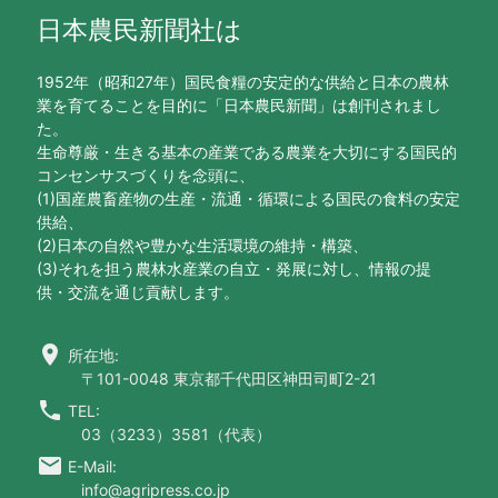
日本農民新聞社は
1952年（昭和27年）国民食糧の安定的な供給と日本の農林
業を育てることを目的に「日本農民新聞」は創刊されまし
た。
生命尊厳・生きる基本の産業である農業を大切にする国民的
コンセンサスづくりを念頭に、
(1)国産農畜産物の生産・流通・循環による国民の食料の安定
供給、
(2)日本の自然や豊かな生活環境の維持・構築、
(3)それを担う農林水産業の自立・発展に対し、情報の提
供・交流を通じ貢献します。
location_on
所在地:
〒101-0048 東京都千代田区神田司町2-21
call
TEL:
03（3233）3581（代表）
email
E-Mail:
info@agripress.co.jp