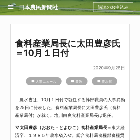
menu
日本農民新聞社
購読のお申込み
食料産業局長に太田豊彦氏
＝10月１日付
2020年9月28日
folder
人事ニュース
folder
農政
folder
農水省
農水省は、10月１日付で就任する幹部職員の人事異動
を25日に発表した。食料産業局長に太田豊彦氏（食料
産業局付）が就く。塩川白良食料産業局長は退任。
▽太田豊彦（おおた・とよひこ）食料産業局長
＝東大経
済卒、１９８５年農水省入省。総合食料局食糧部食糧貿