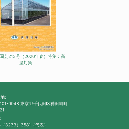
園芸213号（2026年春）特集：高
温対策
地:
101-0048 東京都千代田区神田司町
21
:
3（3233）3581（代表）