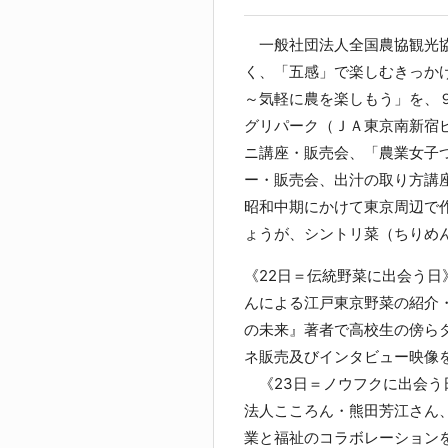
一般社団法人全国農協観光協
く、「五感」で楽しむきっか
～気軽に農を楽しもう」を、９
グリパーク（ＪＡ東京南新宿
ニ講座・販売会、「農業女子
ー・販売会、出汁の取り方講
昭和中期にかけて東京周辺で
ょうが、シントリ菜（ちりめ
《22日＝伝統野菜に出会う
んによる江戸東京野菜の紹介
の未来』著者で高校生の傍ら
ネ販売及びインタビュー映像
《23日＝ノウフクに出会う
法人こころん・熊田芳江さん
業と福祉のコラボレーション