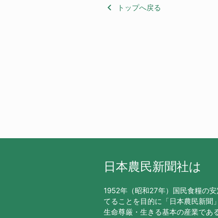
keyboard_arrow_left
トップへ戻る
日本農民新聞社は
1952年（昭和27年）国民食糧の
てることを目的に「日本農民新聞
生命尊厳・生きる基本の産業であ