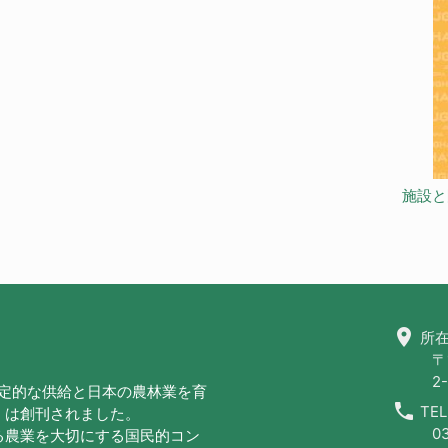
施設と
location_on
所在
〒
2-
安定的な供給と日本の農林業を育
call
TEL
」は創刊されました。
0
る農業を大切にする国民的コン