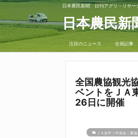
日本農民新聞
日刊アグリ・リサー
日本農民新
注目のニュース
企画記事
全国農協観光
ベントをＪＡ
26日に開催
folder
ＪＡ全中｜中央会｜農協