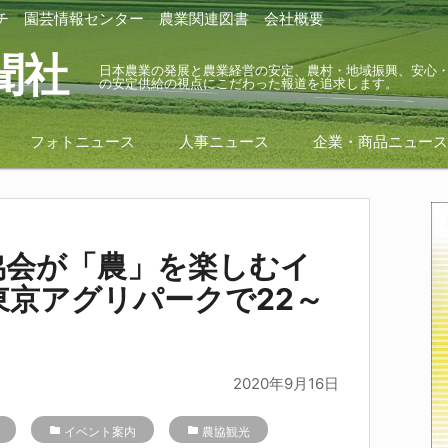
チ
園芸情報センター
農業関連図書
会社概要
聞社
日本農業の発展と農業経営の安定、農村・地域振興、安心
の安定供給の視点にこだわった報道を追求します。
フォトニュース
人事ニュース
企業・商品ニュー
協会が「農」を楽しむイ
東京アグリパークで22～
2020年9月16日
folder
イベント案内
folder
農協観光