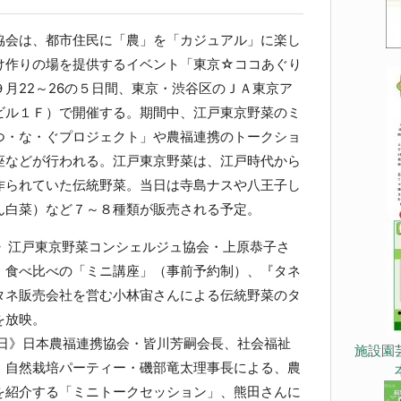
会は、都市住民に「農」を「カジュアル」に楽し
け作りの場を提供するイベント「東京☆ココあぐり
月22～26の５日間、東京・渋谷区のＪＡ東京ア
ビル１Ｆ）で開催する。期間中、江戸東京野菜のミ
つ・な・ぐプロジェクト」や農福連携のトークショ
座などが行われる。江戸東京野菜は、江戸時代から
作られていた伝統野菜。当日は寺島ナスや八王子し
ん白菜）など７～８種類が販売される予定。
日》江戸東京野菜コンシェルジュ協会・上原恭子さ
・食べ比べの「ミニ講座」（事前予約制）、『タネ
タネ販売会社を営む小林宙さんによる伝統野菜のタ
を放映。
日》日本農福連携協会・皆川芳嗣会長、社会福祉
施設園
、自然栽培パーティー・磯部竜太理事長による、農
を紹介する「ミニトークセッション」、熊田さんに