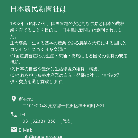
日本農民新聞社は
1952年（昭和27年）国民食糧の安定的な供給と日本の農林
業を育てることを目的に「日本農民新聞」は創刊されまし
た。
生命尊厳・生きる基本の産業である農業を大切にする国民的
コンセンサスづくりを念頭に、
(1)国産農畜産物の生産・流通・循環による国民の食料の安定
供給、
(2)日本の自然や豊かな生活環境の維持・構築、
(3)それを担う農林水産業の自立・発展に対し、情報の提
供・交流を通じ貢献します。
location_on
所在地:
〒101-0048 東京都千代田区神田司町2-21
call
TEL:
03（3233）3581（代表）
email
E-Mail:
info@agripress.co.jp