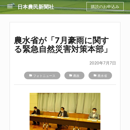
menu
日本農民新聞社
購読のお申込み
農水省が「7月豪雨に関す
る緊急自然災害対策本部」
2020年7月7日
folder
フォトニュース
folder
農政
folder
農水省