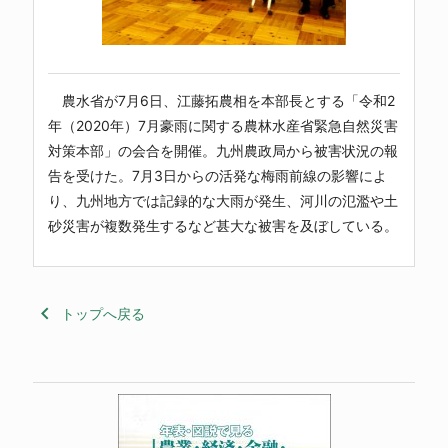
農水省が7月6日、江藤拓農相を本部長とする「令和2
年（2020年）7月豪雨に関する農林水産省緊急自然災害
対策本部」の会合を開催。九州農政局から被害状況の報
告を受けた。7月3日からの活発な梅雨前線の影響によ
り、九州地方では記録的な大雨が発生、河川の氾濫や土
砂災害が複数発生するなど甚大な被害を及ぼしている。
keyboard_arrow_left
トップへ戻る