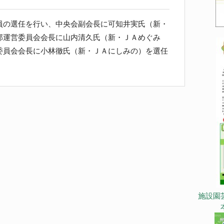
の選任を行い、中央会副会長に可知井実氏（新・
部運営委員会会長に山内清久氏（新・ＪＡめぐみ
委員会会長に小林徹氏（新・ＪＡにしみの）を選任
施設園