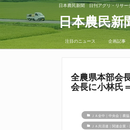
日本農民新聞
日刊アグリ・リサー
日本農民新
注目のニュース
企画記事
全農県本部会
会長に小林氏
folder
ＪＡ全中｜中央会｜農協
folder
ＪＡ共済連｜関連企業・