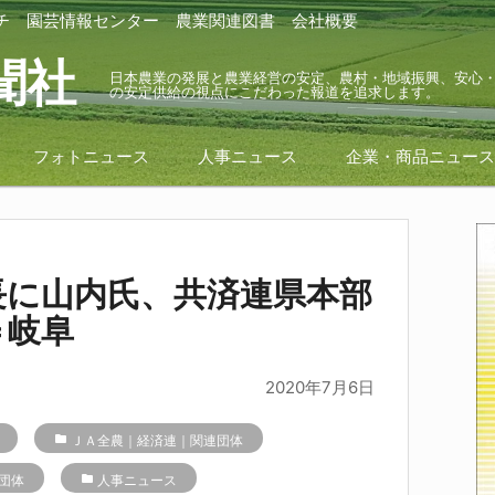
チ
園芸情報センター
農業関連図書
会社概要
聞社
日本農業の発展と農業経営の安定、農村・地域振興、安心
の安定供給の視点にこだわった報道を追求します。
フォトニュース
人事ニュース
企業・商品ニュー
長に山内氏、共済連県本部
＝岐阜
2020年7月6日
folder
ＪＡ全農｜経済連｜関連団体
団体
folder
人事ニュース