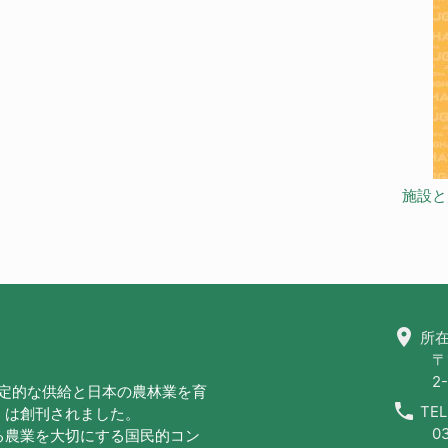
施設と
location_on
所在
〒
2-
安定的な供給と日本の農林業を育
call
TEL
」は創刊されました。
0
る農業を大切にする国民的コン