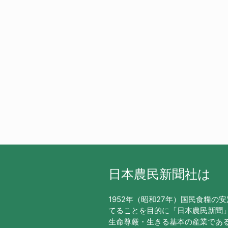
日本農民新聞社は
1952年（昭和27年）国民食糧の
てることを目的に「日本農民新聞
生命尊厳・生きる基本の産業であ