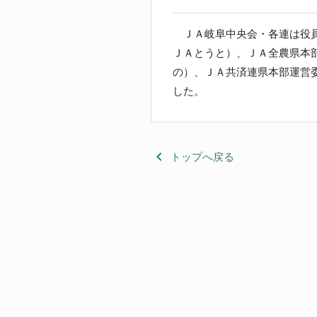
ＪＡ岐阜中央会・各連は役員
ＪＡとうと）、ＪＡ全農県本
の）、ＪＡ共済連県本部運営
した。
keyboard_arrow_left
トップへ戻る