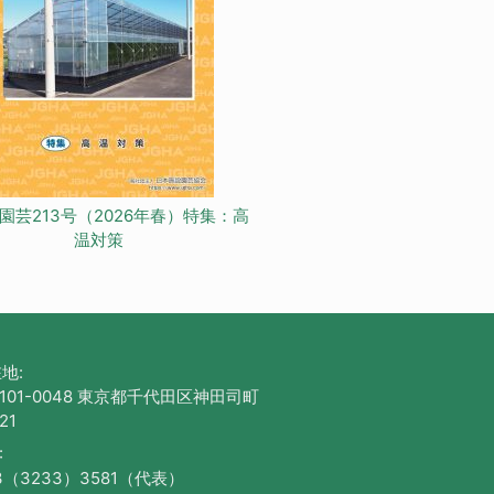
園芸213号（2026年春）特集：高
温対策
地:
101-0048 東京都千代田区神田司町
21
:
3（3233）3581（代表）