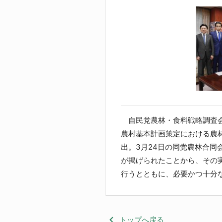
自民党農林・食料戦略調査会
農村基本計画策定における農
出。3月24日の同党農林合同
が掲げられたことから、その
行うとともに、必要かつ十分
keyboard_arrow_left
トップへ戻る