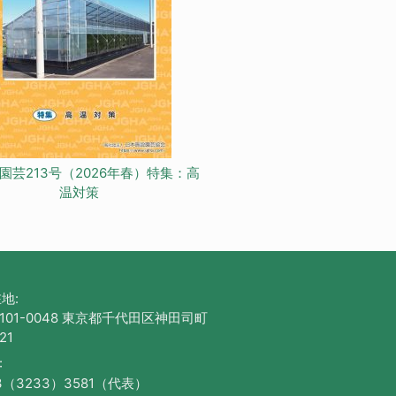
園芸213号（2026年春）特集：高
温対策
地:
101-0048 東京都千代田区神田司町
21
:
3（3233）3581（代表）