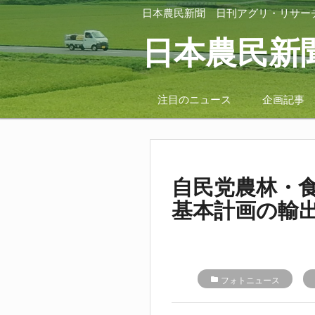
日本農民新聞
日刊アグリ・リサー
日本農民新
注目のニュース
企画記事
自民党農林・
基本計画の輸
folder
フォトニュース