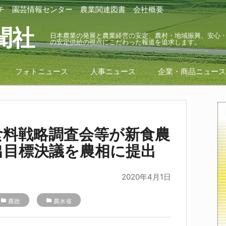
チ
園芸情報センター
農業関連図書
会社概要
聞社
日本農業の発展と農業経営の安定、農村・地域振興、安心
の安定供給の視点にこだわった報道を追求します。
フォトニュース
人事ニュース
企業・商品ニュー
食料戦略調査会等が新食農
出目標決議を農相に提出
2020年4月1日
folder
農政
folder
農水省