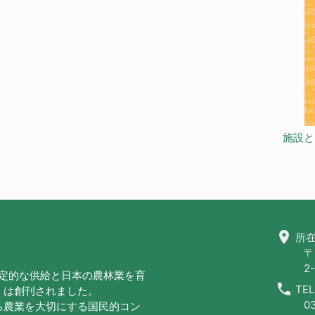
施設と
location_on
所在
〒
2-
安定的な供給と日本の農林業を育
call
TEL
」は創刊されました。
0
る農業を大切にする国民的コン