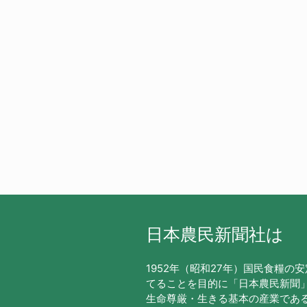
日本農民新聞社は
1952年（昭和27年）国民食糧の
てることを目的に「日本農民新聞
生命尊厳・生きる基本の産業であ