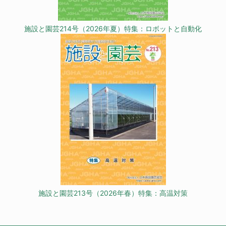
施設と園芸214号（2026年夏）特集：ロボットと自動化
施設と園芸213号（2026年春）特集：高温対策