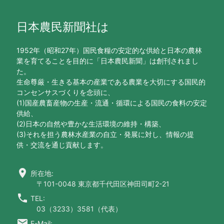
日本農民新聞社は
1952年（昭和27年）国民食糧の安定的な供給と日本の農林
業を育てることを目的に「日本農民新聞」は創刊されまし
た。
生命尊厳・生きる基本の産業である農業を大切にする国民的
コンセンサスづくりを念頭に、
(1)国産農畜産物の生産・流通・循環による国民の食料の安定
供給、
(2)日本の自然や豊かな生活環境の維持・構築、
(3)それを担う農林水産業の自立・発展に対し、情報の提
供・交流を通じ貢献します。
location_on
所在地:
〒101-0048 東京都千代田区神田司町2-21
call
TEL:
03（3233）3581（代表）
email
E-Mail: