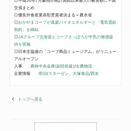
◎平成30年7月豪雨が統計開始以来最大の被害額に＝国
交省まとめ
◎優良外食産業表彰受賞者決まる＝農水省
◎
おかやまコープが真庭バイオエネルギーと「電気需給
契約」を締結
◎
JAグループ北海道とコープさっぽろが牛乳の無償提
供を実施
◎日本生協連の「コープ商品ミュージアム」がリニュー
アルオープン
人事
農林中央金庫(副部長級)
/
全農物流
企業情報
明治
/
スターゼン、大塚食品
/
西友
keyboard_arrow_left
トップへ戻る