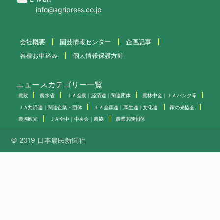
info@agripress.co.jp
会社概要
園芸情報センター
企画記事
各種お申込み
個人情報保護方針
ニュースカテゴリー一覧
農政
農水省
ＪＡ全農｜経済連｜関連団体
農林中金｜ＪＡバンク等
ＪＡ共済連｜関連企業・団体
ＪＡ全厚連｜厚生連｜文化連
家の光協会
農協観光
ＪＡ全中｜中央会｜農協
農業関連団体
© 2019 日本農民新聞社