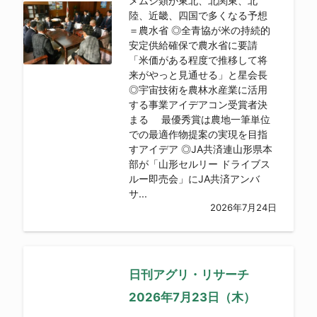
メムシ類が東北、北関東、北
陸、近畿、四国で多くなる予想
＝農水省 ◎全青協が米の持続的
安定供給確保で農水省に要請
「米価がある程度で推移して将
来がやっと見通せる」と星会長
◎宇宙技術を農林水産業に活用
する事業アイデアコン受賞者決
まる 最優秀賞は農地一筆単位
での最適作物提案の実現を目指
すアイデア ◎JA共済連山形県本
部が「山形セルリー ドライブス
ルー即売会」にJA共済アンバ
サ...
2026年7月24日
日刊アグリ・リサーチ
2026年7月23日（木）