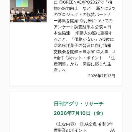
に ◎GREEN×EXPO2027で「植
物の魅力向上」など 新たに5つ
のプロジェクトの協賛パートナ
ー募集を開始 ◎お米についての
アンケート調査結果を公表＝日
本生協連 米購入の際に重視す
ること、「価格が安い」が3位に
◎米粉洋菓子の普及に向け情報
交換会を開催＝農水省 ◎人事 J
A全中 ◎ホット・ポイント 「生
産調整」から「需要に応じた生
産」へ
2026年7月13日
日刊アグリ・リサーチ
2026年7月10日（金）
《主な内容》 ◎JA全農 令和8年
度事業のポイント JA