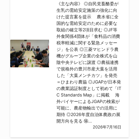
《主な内容》 ◎自民党畜酪委が
生乳の需給安定施策の強化に向
けた提言案を提示 農水省に全
国的な需給安定のために必要な
取組の確立等2項目求む ◎JF等
外食関係4団体が「食料品の消費
税率軽減に関する緊急メッセー
ジ」を公表 ◎三菱マヒンドラ農
機がグループ企業の全株式を山
陰中央テレビに譲渡 ◎農福連携
で規格外の豊川市産大葉を活用
した「大葉メンチカツ」を発売
＝ひまわり農協 ◎JGAPが日本発
の農業認証制度として初めて「IT
C Standards Map」に掲載 海
外バイヤーによるJGAPの検索が
可能に、農産物輸出での活用に
期待 ◎2026年度自治体農政の展
開方向を見る ⑭...
2026年7月16日