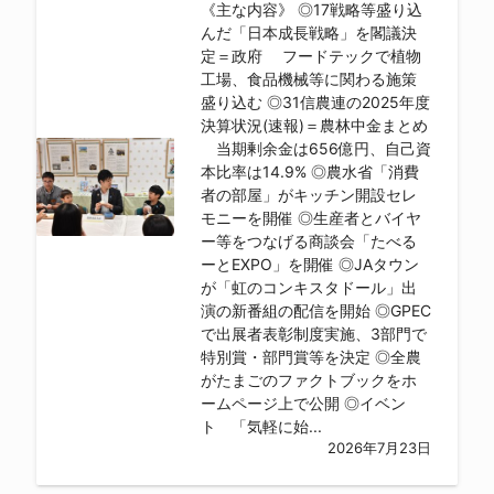
《主な内容》 ◎17戦略等盛り込
んだ「日本成長戦略」を閣議決
定＝政府 フードテックで植物
工場、食品機械等に関わる施策
盛り込む ◎31信農連の2025年度
決算状況(速報)＝農林中金まとめ
当期剰余金は656億円、自己資
本比率は14.9% ◎農水省「消費
者の部屋」がキッチン開設セレ
モニーを開催 ◎生産者とバイヤ
ー等をつなげる商談会「たべる
ーとEXPO」を開催 ◎JAタウン
が「虹のコンキスタドール」出
演の新番組の配信を開始 ◎GPEC
で出展者表彰制度実施、3部門で
特別賞・部門賞等を決定 ◎全農
がたまごのファクトブックをホ
ームページ上で公開 ◎イベン
ト 「気軽に始...
2026年7月23日