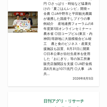
円 ◎さっぱり・時短など猛暑向
けの「夏ごはんレシピ」開発＝
全農 ◎JA中野市と平田観光農園
が連携した国産干しブドウの事
例紹介 産地連携フォーラムの8
年度第1回オンラインセミナー＝
農水省 ◎旧コープビル(東京・内
神田)等跡地に大規模複合ビル竣
工 農と食のビジネス・産業支
援施設も設置、8月31日に開業
◎日本公庫が自社生産米を使用
した「おにぎり」等の加工所兼
販売店舗開設を支援 ◎JA貯金残
高6月末は107.1兆円 ◎人事 JA
共...
2026年8月5日
日刊アグリ・リサーチ