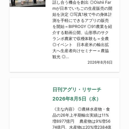
話し合う機会を創出 ◎Oishii Far
mが日本でいちごの生産販売の開
始を決定 ◎写真1枚で牛の身体計
測を手軽にできるアプリの販売
を開始＝BIPROGY ◎91農業を紹
介する動画公開、山形県のサク
ランボ農家で収穫体験も＝全農
◎イベント 日本産米の輸出拡
大へ生産者向けセミナー＝農協
観光 ◎...
2026年8月6日
日刊アグリ・リサーチ
2026年8月5日（水）
《主な内容》 ◎農林水産物・食
品の26年上半期輸出実績は11%
増8977億円 農産物は9%増56
74億円、水産物は20%増2384億