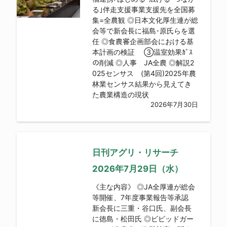
る｣伴走支援事業支援先を全国募
集=全農観 ◎日本文化厚生連が総
会等で新会長に福島･原氏らを選
任 ◎食農審企画部会における基
本計画の検証 ③温室効果ｶﾞｽ
の削減 ◎人事 JA全農 ◎解説2
025センサス (第4回)2025年農
林業センサス結果から見えてき
た農業構造の現状
2026年7月30日
日刊アグリ・リサーチ
2026年7月29日（水）
《主な内容》 ◎JA全厚連が総会
等開催、7年度事業報告等承認
新会長に三重・谷口氏、副会長
に徳島・松田氏 ◎ビビッドガー