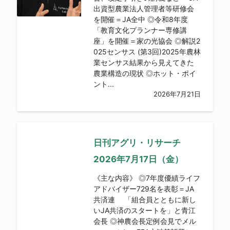
出資型農業法人管理者等研修会
を開催＝JA全中 ◎令和8年度
「教育文化プランナー専修講
座」を開催＝家の光協会 ◎解説2
025センサス (第3回)2025年農林
業センサス結果から見えてきた
農業構造の現状 ◎ホット・ポイ
ント...
2026年7月21日
日刊アグリ・リサーチ
2026年7月17日（金）
《主な内容》 ◎7年度優績ライフ
アドバイザー729名を表彰＝JA
共済連 「組合員とともに新し
いJA共済のスタートを」と青江
会長 ◎神農会長定例会見でメル