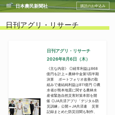
menu
日本農民新聞社
購読のお申込み
日刊アグリ・リサーチ
日刊アグリ・リサーチ
2026年8月6日（木）
《主な内容》 ◎経常利益は868
億円を計上＝農林中金第1四半期
決算 ポートフォリオ改善の取
組みで連結純利益は811億円 ◎農
水省が熊本地震に関する農林水
産省緊急自然災害対策本部を開
催 ◎JA共済アプリ「デジタル防
災訓練」公開＝JA共済連 災害
記録まとめた防災旧聞も制作、