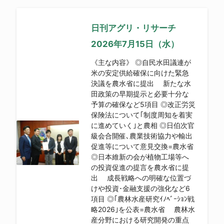
日刊アグリ・リサーチ
2026年7月15日（水）
《主な内容》 ◎自民水田議連が
米の安定供給確保に向けた緊急
決議を農水省に提出 新たな水
田政策の早期提示と必要十分な
予算の確保など5項目 ◎改正労災
保険法について｢制度周知を着実
に進めていく｣と農相 ◎日伯次官
級会合開催､農業技術協力や輸出
促進等について意見交換=農水省
◎日本維新の会が植物工場等へ
の投資促進の提言を農水省に提
出 成長戦略への明確な位置づ
けや投資･金融支援の強化など6
項目 ◎｢農林水産研究ｲﾉﾍﾞｰｼｮﾝ戦
略2026｣を公表=農水省 農林水
産分野における研究開発の重点