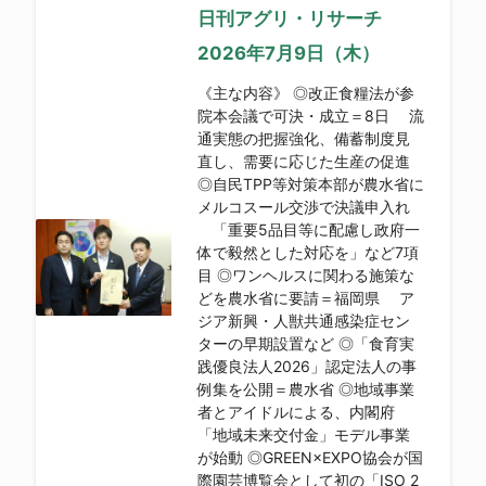
日刊アグリ・リサーチ
2026年7月9日（木）
《主な内容》 ◎改正食糧法が参
院本会議で可決・成立＝8日 流
通実態の把握強化、備蓄制度見
直し、需要に応じた生産の促進
◎自民TPP等対策本部が農水省に
メルコスール交渉で決議申入れ
「重要5品目等に配慮し政府一
体で毅然とした対応を」など7項
目 ◎ワンヘルスに関わる施策な
どを農水省に要請＝福岡県 ア
ジア新興・人獣共通感染症セン
ターの早期設置など ◎「食育実
践優良法人2026」認定法人の事
例集を公開＝農水省 ◎地域事業
者とアイドルによる、内閣府
「地域未来交付金」モデル事業
が始動 ◎GREEN×EXPO協会が国
際園芸博覧会として初の「ISO 2