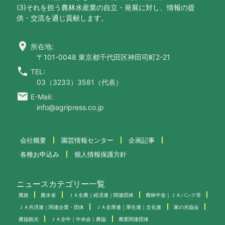
(3)それを担う農林水産業の自立・発展に対し、情報の提
供・交流を通じ貢献します。
location_on
所在地:
〒101-0048 東京都千代田区神田司町2-21
call
TEL:
03（3233）3581（代表）
email
E-Mail:
info@agripress.co.jp
会社概要
園芸情報センター
企画記事
各種お申込み
個人情報保護方針
ニュースカテゴリー一覧
農政
農水省
ＪＡ全農｜経済連｜関連団体
農林中金｜ＪＡバンク等
ＪＡ共済連｜関連企業・団体
ＪＡ全厚連｜厚生連｜文化連
家の光協会
農協観光
ＪＡ全中｜中央会｜農協
農業関連団体