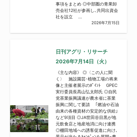
事項をまとめ ◎中部圏の青果卸
売会社12社が参画し､共同出資会
社を設立 ...
2026年7月15日
日刊アグリ・リサーチ
2026年7月14日（火）
《主な内容》 ◎〈この人に聞
く〉 施設園芸･植物工場の将来
像と主催者展示のﾎﾟｲﾝﾄ GPEC
実行委員長髙山弘太郎氏 ◎自民
党茶業振興議連が農水省に茶業
振興に関して要請 ｢燃油や石油
由来の各種資材の安定的な供給｣
など9項目 ◎JA世田谷目黒が地
元飲食店と地産地消に向け連携
◎棚田地域への誘客促進に向け､
景品が当たるｷｬﾝﾍﾟｰﾝを展開=農