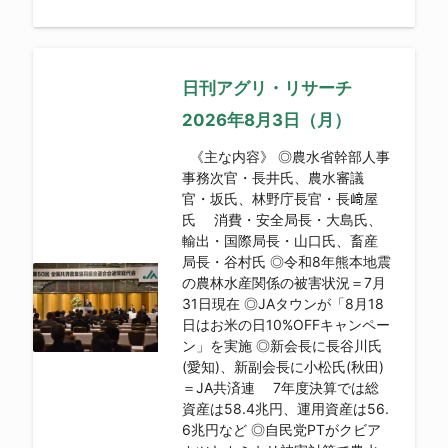
日刊アグリ・リサーチ
2026年8月3日（月）
《主な内容》 ◎農水省幹部人事
事務次官・長井氏、農水審議
官・坂氏、林野庁長官・長﨑屋
氏 消費・安全局長・大島氏、
輸出・国際局長・山口氏、畜産
局長・谷村氏 ◎令和8年熊本地震
の農林水産関係の被害状況＝7月
31日現在 ◎JAタウンが「8月18
日はお米の日10%OFFキャンペー
ン」を実施 ◎新会長に長谷川氏
(愛知)、新副会長に小松氏(秋田)
＝JA共済連 7年度決算では総
資産は58.4兆円、運用資産は56.
6兆円など ◎自民党PTがクビア