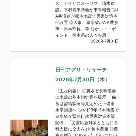
ス、アイリスオーヤマ、清水建
設、下村青果商会が事例報告 ◎J
A共済連が熊本地震で災害対策本
部設置 ◎人事 農水省/JA全農参
事・県本部長、等 ◎ホット・ポ
イント 熊本県の人々を思う
2026年7月31日
日刊アグリ・リサーチ
2026年7月30日（木）
《主な内容》 ◎農水省食糧部会
に米穀の基本指針案を提示 備
蓄は需給状況等見定めた上備蓄
水準回復へ ◎令和8年熊本地震で
農水省が緊急自然災害対策本部
開催 ｢災害応急対策とともに食
料支援に全力を｣と鈴木農相 ◎農
福連携｢はじめる･広げる･つなが