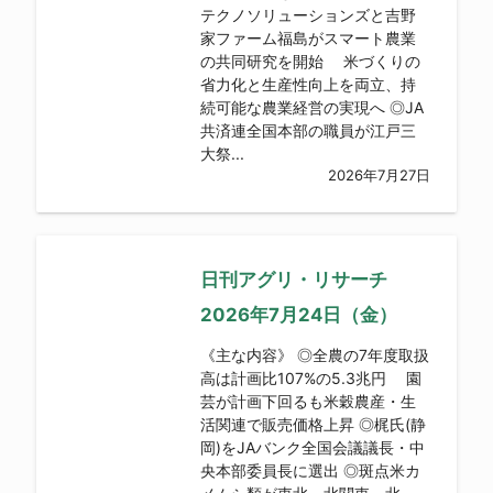
テクノソリューションズと吉野
家ファーム福島がスマート農業
の共同研究を開始 米づくりの
省力化と生産性向上を両立、持
続可能な農業経営の実現へ ◎JA
共済連全国本部の職員が江戸三
大祭...
2026年7月27日
日刊アグリ・リサーチ
2026年7月24日（金）
《主な内容》 ◎全農の7年度取扱
高は計画比107%の5.3兆円 園
芸が計画下回るも米穀農産・生
活関連で販売価格上昇 ◎梶氏(静
岡)をJAバンク全国会議議長・中
央本部委員長に選出 ◎斑点米カ