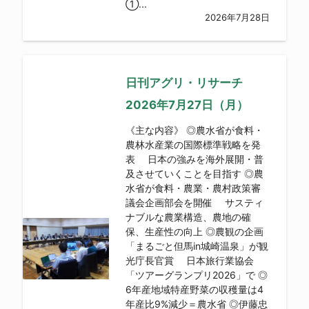
①...
2026年7月28日
日刊アグリ・リサーチ
2026年7月27日（月）
《主な内容》 ◎農水省が食料・
農林水産業の国際標準戦略を発
表 日本の強みを海外展開・普
及させていくことを目指す ◎農
水省が食料・農業・農村政策審
議会企画部会を開催 サスティ
ナブルな農業構造、農地の確
保、生産性の向上 ◎農観の企画
「まるごと但馬in城崎温泉」が観
光庁長官賞 日本旅行業協会
「ツアーグランプリ2026」で ◎
6年産地域特産野菜の収穫量は4
年産比9%減少＝農水省 ◎伊藤忠