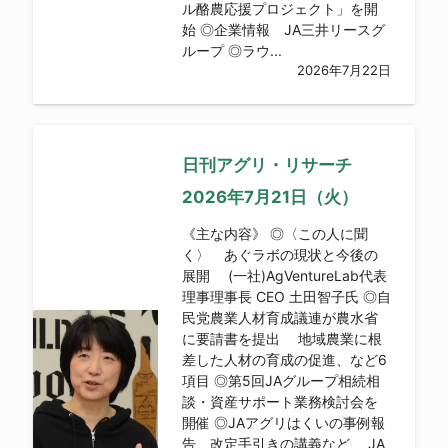
ル酪農応援プロジェクト」を開
始 ◎企業情報 JA三井リースグ
ループ ◎ラウ...
2026年7月22日
日刊アグリ・リサーチ
2026年7月21日（火）
《主な内容》 ◎〈この人に聞
く〉 あぐラボの現状と今後の
展開 (一社)AgVentureLab代表
理事理事長 CEO 土田智子氏 ◎自
民党農業人材育成議連が農水省
に要請書を提出 地域農業に根
差した人材の育成の促進、など6
項目 ◎第5回JAグループ相続相
談・資産サポート業務検討会を
開催 ◎JAアグリはくいの事例報
告、改定手引きの講義など JA