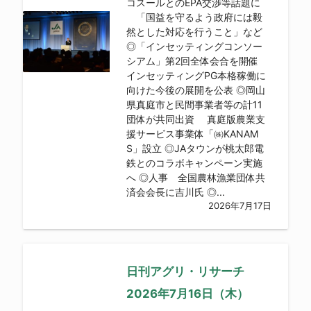
コスールとのEPA交渉等話題に
「国益を守るよう政府には毅
然とした対応を行うこと」など
◎「インセッティングコンソー
シアム」第2回全体会合を開催
インセッティングPG本格稼働に
向けた今後の展開を公表 ◎岡山
県真庭市と民間事業者等の計11
団体が共同出資 真庭版農業支
援サービス事業体「㈱KANAM
S」設立 ◎JAタウンが桃太郎電
鉄とのコラボキャンペーン実施
へ ◎人事 全国農林漁業団体共
済会会長に吉川氏 ◎...
2026年7月17日
日刊アグリ・リサーチ
2026年7月16日（木）