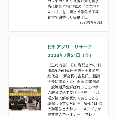
カツヤカミキリ被害対策で農水
省に提言 ◎各地域の「ご当地ど
んぶり」を、農水省等各省庁等
食堂で週替わり提供 ◎...
2026年8月3日
日刊アグリ・リサーチ
2026年7月31日（金）
《主な内容》 ◎出資配当2%、利
用高配当61億円実施＝全農通常
総代会 新会長に吉見氏、新副
会長に篠原・麻生両氏 ◎米国産
一般流通用生鮮ばれいしょの輸
入解禁協議で要請＝全中 「現
場が輸入解禁反対であることを
認識し慎重な対応を」等4項目 ◎
大和証券と大和フード&アグリが
農業参入でセミナー プレナ