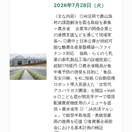
2026年7月28日（火）
《主な内容》 ◎AI活用で農山漁
村の課題解決を図る取組を募集
＝農水省 企業等の関係企業と
の連携支援などを通じて現場実
装へ ◎農中と日本公庫が持続可
能な酪農生産基盤構築へファイ
ナンス対応 福島・らくのう乳
業の新乳製品工場の設備投資に
総額176億円 ◎農水省職員が食
中毒予防の啓発を目的に「食品
安全川柳」をXに投稿 ◎自動収穫
ロボット導入見据えた「次世代
アスパラガス圃場」を開設＝inah
o ◎こども霞が関見学デーで環境
配慮農産物使用のメニューを提
供＝農水省等 ◎『JA共済マルシ
ェ』で能登半島地震・奥能登豪
雨の復興を応援 ◎食農審企画部
会における基本計画の検証