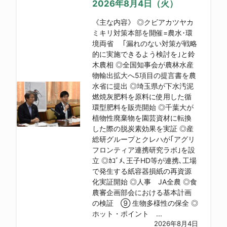
2026年8月4日（火）
《主な内容》 ◎クビアカツヤカ
ミキリ対策本部を開催=農水･環
境両省 ｢漏れのない対策が戦略
的に実施できるよう検討を｣と鈴
木農相 ◎全国知事会が農林水産
物輸出拡大へ5項目の提言書を農
水省に提出 ◎埼玉県が下水汚泥
燃焼灰肥料を原料に使用した循
環型肥料を販売開始 ◎千葉大が
植物性廃棄物を園芸資材に転換
した際の脱炭素効果を実証 ◎産
総研グループとクレハが｢アグリ
フロンティア連携研究ラボ｣を設
立 ◎ｶｺﾞﾒ､王子HD等が連携､工場
で発生する紙容器損紙の再資源
化実証開始 ◎人事 JA全農 ◎食
農審企画部会における基本計画
の検証 ⑨ 生物多様性の保全 ◎
ホット・ポイント ...
2026年8月4日