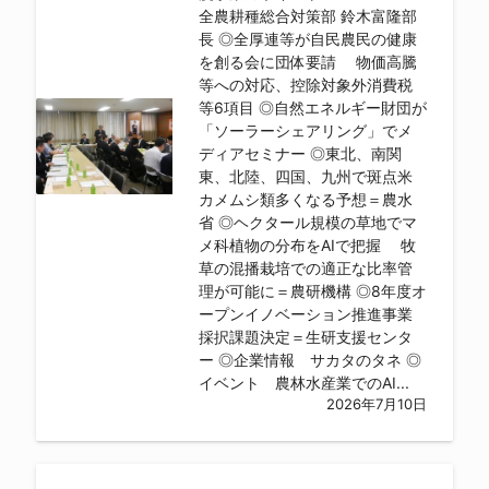
全農耕種総合対策部 鈴木富隆部
長 ◎全厚連等が自民農民の健康
を創る会に団体要請 物価高騰
等への対応、控除対象外消費税
等6項目 ◎自然エネルギー財団が
「ソーラーシェアリング」でメ
ディアセミナー ◎東北、南関
東、北陸、四国、九州で斑点米
カメムシ類多くなる予想＝農水
省 ◎ヘクタール規模の草地でマ
メ科植物の分布をAIで把握 牧
草の混播栽培での適正な比率管
理が可能に＝農研機構 ◎8年度オ
ープンイノベーション推進事業
採択課題決定＝生研支援センタ
ー ◎企業情報 サカタのタネ ◎
イベント 農林水産業でのAI...
2026年7月10日