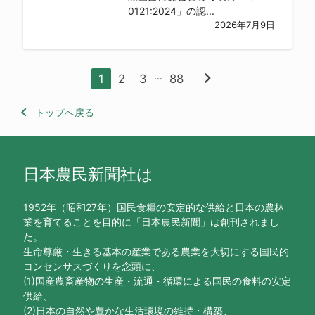
0121:2024」の認...
2026年7月9日
chevron_right
...
1
2
3
88
keyboard_arrow_left
トップへ戻る
日本農民新聞社は
1952年（昭和27年）国民食糧の安定的な供給と日本の農林
業を育てることを目的に「日本農民新聞」は創刊されまし
た。
生命尊厳・生きる基本の産業である農業を大切にする国民的
コンセンサスづくりを念頭に、
(1)国産農畜産物の生産・流通・循環による国民の食料の安定
供給、
(2)日本の自然や豊かな生活環境の維持・構築、