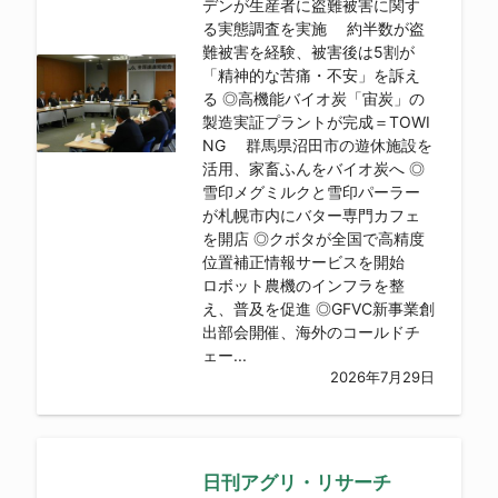
デンが生産者に盗難被害に関す
る実態調査を実施 約半数が盗
難被害を経験、被害後は5割が
「精神的な苦痛・不安」を訴え
る ◎高機能バイオ炭「宙炭」の
製造実証プラントが完成＝TOWI
NG 群馬県沼田市の遊休施設を
活用、家畜ふんをバイオ炭へ ◎
雪印メグミルクと雪印パーラー
が札幌市内にバター専門カフェ
を開店 ◎クボタが全国で高精度
位置補正情報サービスを開始
ロボット農機のインフラを整
え、普及を促進 ◎GFVC新事業創
出部会開催、海外のコールドチ
ェー...
2026年7月29日
日刊アグリ・リサーチ