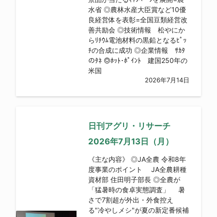
水省 ◎農林水産大臣賞など10優
良経営体を表彰=全国豆類経営改
善共励会 ◎技術情報 松やにか
らﾘﾁｳﾑ電池材料の黒鉛となるﾋﾟｯ
ﾁの合成に成功 ◎企業情報 ｻｶﾀ
のﾀﾈ ◎ﾎｯﾄ･ﾎﾟｲﾝﾄ 建国250年の
米国
2026年7月14日
日刊アグリ・リサーチ
2026年7月13日（月）
《主な内容》 ◎JA全農 令和8年
度事業のポイント JA全農耕種
資材部 住田明子部長 ◎全農が
「猛暑時の食卓実態調査」 暑
さで7割超が外出・外食控え
る"冷やしメシ"が夏の新定番候補