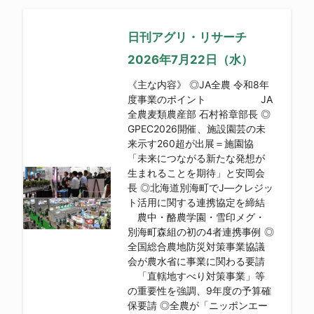
日刊アグリ・リサーチ
2026年7月22日（水）
《主な内容》 ◎JA全農 令和8年
度事業のポイント JA
全農麦類農産部 石村裕章部長 ◎
GPEC2026開催、施設園芸の未
来示す260超が出展＝施園協
「未来につながる新たな発想が
生まれることを期待」と安岡会
長 ◎北海道別海町でJ―クレジッ
ト活用に関する連携協定を締結
農中・酪農学園・雪印メグ・
別海町森組の初の4者連携事例 ◎
全国総合農地防災対策事業協議
会が農水省に事業に関わる要請
「直轄地すべり対策事業」等
の重要性を強調、9年度の予算確
保要請 ◎全農が「ニッポンエー