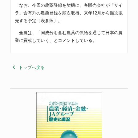
なお、今回の農薬登録を契機に、各販売会社が「サイ
ラ」含有剤の農薬登録を順次取得、来年12月から順次販
売する予定〔表参照〕。
全農
は、「同成分を含む農薬の供給を通じて日本の農
業に貢献していく」とコメントしている。
keyboard_arrow_left
トップへ戻る