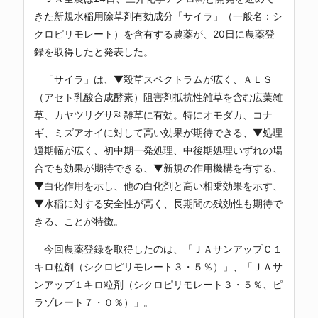
きた新規水稲用除草剤有効成分「サイラ」（一般名：シ
クロピリモレート）を含有する農薬が、20日に農薬登
録を取得したと発表した。
「サイラ」は、▼殺草スペクトラムが広く、ＡＬＳ
（アセト乳酸合成酵素）阻害剤抵抗性雑草を含む広葉雑
草、カヤツリグサ科雑草に有効。特にオモダカ、コナ
ギ、ミズアオイに対して高い効果が期待できる、▼処理
適期幅が広く、初中期一発処理、中後期処理いずれの場
合でも効果が期待できる、▼新規の作用機構を有する、
▼白化作用を示し、他の白化剤と高い相乗効果を示す、
▼水稲に対する安全性が高く、長期間の残効性も期待で
きる、ことが特徴。
今回農薬登録を取得したのは、「ＪＡサンアップＣ１
キロ粒剤（シクロピリモレート３・５％）」、「ＪＡサ
ンアップ１キロ粒剤（シクロピリモレート３・５％、ピ
ラゾレート７・０％）」。