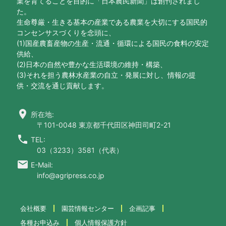
業を育てることを目的に「日本農民新聞」は創刊されまし
た。
生命尊厳・生きる基本の産業である農業を大切にする国民的
コンセンサスづくりを念頭に、
(1)国産農畜産物の生産・流通・循環による国民の食料の安定
供給、
(2)日本の自然や豊かな生活環境の維持・構築、
(3)それを担う農林水産業の自立・発展に対し、情報の提
供・交流を通じ貢献します。
location_on
所在地:
〒101-0048 東京都千代田区神田司町2-21
call
TEL:
03（3233）3581（代表）
email
E-Mail:
info@agripress.co.jp
会社概要
園芸情報センター
企画記事
各種お申込み
個人情報保護方針