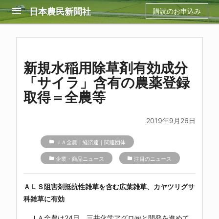
menu
日本農民新聞社
購読のお申込み
新規水稲用除草剤有効成分
「サイラ」含有の農薬登録
取得＝全農等
2019年9月26日
folder
ＪＡ全農｜経済連｜関連団体
folder
企業・商品ニュース
folder
注目のニュース
ＡＬＳ阻害剤抵抗性雑草を含む広葉雑草、カヤツリグサ
科雑草に有効
ＪＡ全農
は24日、三井化学アグロ㈱と開発を進めて