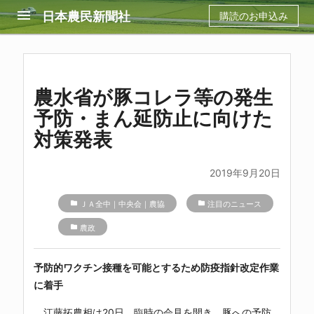
menu
日本農民新聞社
購読のお申込み
農水省が豚コレラ等の発生
予防・まん延防止に向けた
対策発表
2019年9月20日
folder
ＪＡ全中｜中央会｜農協
folder
注目のニュース
folder
農政
予防的ワクチン接種を可能とするため防疫指針改定作業
に着手
江藤拓農相は20日、臨時の会見を開き、豚への予防