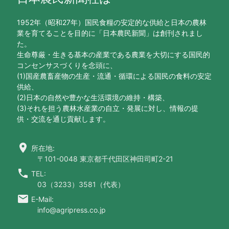
1952年（昭和27年）国民食糧の安定的な供給と日本の農林
業を育てることを目的に「日本農民新聞」は創刊されまし
た。
生命尊厳・生きる基本の産業である農業を大切にする国民的
コンセンサスづくりを念頭に、
(1)国産農畜産物の生産・流通・循環による国民の食料の安定
供給、
(2)日本の自然や豊かな生活環境の維持・構築、
(3)それを担う農林水産業の自立・発展に対し、情報の提
供・交流を通じ貢献します。
location_on
所在地:
〒101-0048 東京都千代田区神田司町2-21
call
TEL:
03（3233）3581（代表）
email
E-Mail:
info@agripress.co.jp