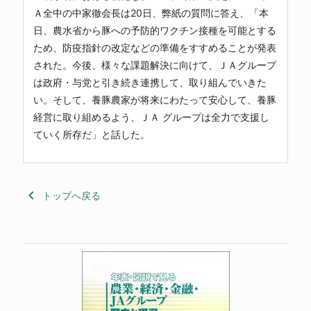
Ａ全中
の中家徹会長は20日、弊紙の質問に答え、「本
日、農水省から豚への予防的ワクチン接種を可能とする
ため、防疫指針の改定などの準備をすすめることが発表
された。今後、様々な課題解決に向けて、ＪＡグループ
は政府・与党と引き続き連携して、取り組んでいきた
い。そして、養豚農家が将来にわたって安心して、養豚
経営に取り組めるよう、ＪＡ グループは全力で支援し
ていく所存だ」と話した。
keyboard_arrow_left
トップへ戻る