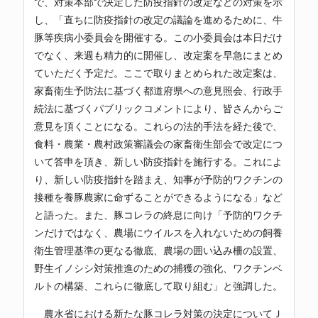
で、対策本部で決定した防疫指針の改定などの対策を示
し、「直ちに防疫指針の改定の議論を進めるために、牛
豚等疾病小委員会を開催する。この小委員会は本日だけ
でなく、来週も精力的に開催し、改定案を早急にまとめ
ていただく予定だ。ここで取りまとめられた改定案は、
家畜衛生予防法に基づく都道府県への意見照会、行政手
続法に基づくパブリックコメントにより、皆さんからご
意見を頂くことになる。これらの法的手法を経た後で、
食料・農業・農村政策審議会の家畜衛生部会で改定につ
いて答申を頂き、新しい防疫指針を施行する。これによ
り、新しい防疫指針を踏まえ、知事が予防的ワクチンの
接種を養豚農家に命ずることができるようになる」など
と語った。また、豚コレラの終息に向け「予防的ワクチ
ンだけではなく、農場にウイルスを入れないための飼養
衛生管理基準の更なる徹底、農場の囲い込み柵の設置、
野生イノシシ対策推進のための捕獲の強化、ワクチンベ
ルトの構築、これらに徹底して取り組む」と強調した。
農水省
における新たな豚コレラ対策の決定について
Ｊ