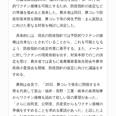
的ワクチン接種を可能とするため、防疫指針の改定など
の準備を進めると発表した。農水省は同日、豚コレラ防
疫対策本部を開催、豚コレラ等の発生予防・まん延防止
に向けた更なる対策を検討し決定した。
具体的には、現在の防疫指針では予防的ワクチンの接
種は出来ないとされていることから、これを可能となる
よう、防疫指針の改定作業に着手する。また、メーカー
に対しワクチンの増産依頼を出す。対策本部でのこの決
定を受け、農水省では直ちに食農審家畜衛生部会牛豚等
疾病小委員会を開催、防疫指針の改定に向けた議論をす
すめる。
農相は会見で、「20日、豚コレラ発生に関係する８
県を代表して富山・福井・長野・三重・岐阜の各県知事
からワクチン接種を認めて欲しい旨の要望があった」
「さらに自民党、公明党、共産党からもワクチン接種の
準備をすすめることを求める要請があった」と話した上