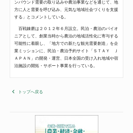
ンバウンド需要の取り込みや農泊事業などを通じて、地
方に人と需要を呼び込み、元気な地域社会づくりを支援
する」とコメントしている。
百戦錬磨は２０１２年６月設立。民泊・農泊のパイオ
ニアとして、創業当時から農泊の地域活性化に寄与する
可能性に着眼し、「地方での新たな観光需要創造」を企
業ミッションに、民泊・農泊予約サイト「ＳＴＡＹ Ｊ
ＡＰＡＮ」の開発・運営、日本全国の受け入れ地域や宿
泊施設の開拓・サポート事業を行っている。
keyboard_arrow_left
トップへ戻る