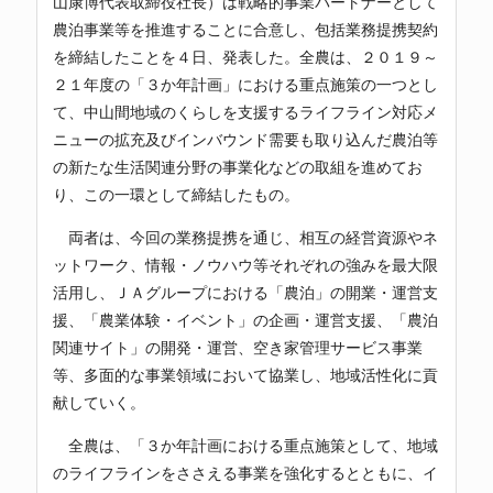
山康博代表取締役社長）は戦略的事業パートナーとして
農泊事業等を推進することに合意し、包括業務提携契約
を締結したことを４日、発表した。全農は、２０１９～
２１年度の「３か年計画」における重点施策の一つとし
て、中山間地域のくらしを支援するライフライン対応メ
ニューの拡充及びインバウンド需要も取り込んだ農泊等
の新たな生活関連分野の事業化などの取組を進めてお
り、この一環として締結したもの。
両者は、今回の業務提携を通じ、相互の経営資源やネ
ットワーク、情報・ノウハウ等それぞれの強みを最大限
活用し、ＪＡグループにおける「農泊」の開業・運営支
援、「農業体験・イベント」の企画・運営支援、「農泊
関連サイト」の開発・運営、空き家管理サービス事業
等、多面的な事業領域において協業し、地域活性化に貢
献していく。
全農は、「３か年計画における重点施策として、地域
のライフラインをささえる事業を強化するとともに、イ