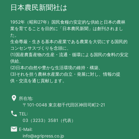
日本農民新聞社は
1952年（昭和27年）国民食糧の安定的な供給と日本の農林
業を育てることを目的に「日本農民新聞」は創刊されまし
た。
生命尊厳・生きる基本の産業である農業を大切にする国民的
コンセンサスづくりを念頭に、
(1)国産農畜産物の生産・流通・循環による国民の食料の安定
供給、
(2)日本の自然や豊かな生活環境の維持・構築、
(3)それを担う農林水産業の自立・発展に対し、情報の提
供・交流を通じ貢献します。
location_on
所在地:
〒101-0048 東京都千代田区神田司町2-21
call
TEL:
03（3233）3581（代表）
email
E-Mail:
info@agripress.co.jp