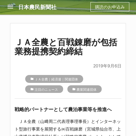
menu
日本農民新聞社
購読のお申込み
ＪＡ全農と百戦錬磨が包括
業務提携契約締結
2019年9月6日
folder
ＪＡ全農｜経済連｜関連団体
folder
注目のニュース
folder
農業関連団体
戦略的パートナーとして農泊事業等を推進へ
ＪＡ全農（山﨑周二代表理事理事長）とインターネッ
ト型旅行事業を展開する㈱百戦錬磨（宮城県仙台市、上