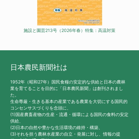
施設と園芸213号（2026年春）特集：高温対策
日本農民新聞社は
1952年（昭和27年）国民食糧の安定的な供給と日本の農林
業を育てることを目的に「日本農民新聞」は創刊されまし
た。
生命尊厳・生きる基本の産業である農業を大切にする国民的
コンセンサスづくりを念頭に、
(1)国産農畜産物の生産・流通・循環による国民の食料の安定
供給、
(2)日本の自然や豊かな生活環境の維持・構築、
(3)それを担う農林水産業の自立・発展に対し、情報の提