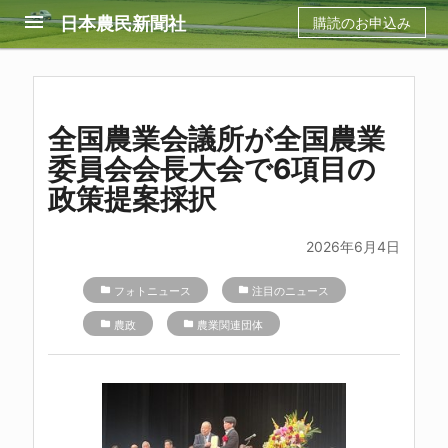
menu
日本農民新聞社
購読のお申込み
全国農業会議所が全国農業
委員会会長大会で6項目の
政策提案採択
2026年6月4日
folder
フォトニュース
folder
注目のニュース
folder
農政
folder
農業関連団体