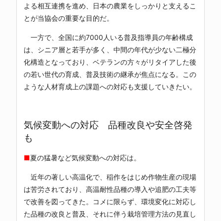
よる相互連携を進め、日本の農業をしっかりと支えるこ
とが当協会の重要な目的だ。
一方で、全国に約7000人いる普及指導員の年齢構成
は、シニア層と若手が多く、中間の年代が少ない二極分
化構造となっており、ベテランの方々がリタイアした後
の若い世代の育成、普及技術の継承が焦点になる。この
ような人材育成上の課題への対応も支援していきたい。
気候変動への対応 品種改良や安全啓発
も
■
夏の猛暑など気候変動への対応は。
近年の著しい高温化で、稲作をはじめ作物生産の現場
は苦労されており、高温耐性品種の導入や追肥の工夫等
で改善を図ってきた。コメに限らず、環境変化に対応し
た品種の改良と普及、それに伴う栽培管理方法の見直し