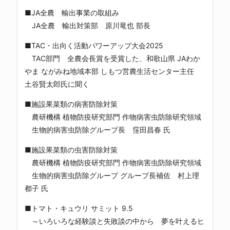
■JA全農 輸出事業の取組み
JA全農 輸出対策部 原川竜也 部長
■TAC・出向く活動パワーアップ大会2025
TAC部門 全農会長賞を受賞した、和歌山県 JAわか
やま ながみね地域本部 しもつ営農生活センター主任
土谷賢太郎氏に聞く
■施設果菜類の病害防除対策
農研機構 植物防疫研究部門 作物病害虫防除研究領域
生物的病害虫防除グループ長 窪田昌春 氏
■施設果菜類の虫害防除対策
農研機構 植物防疫研究部門 作物病害虫防除研究領域
生物的病害虫防除グループ グループ長補佐 村上理
都子 氏
■トマト・キュウリ サミット 9.5
～いろいろな経験談と失敗談の中から 夢を叶えるヒ