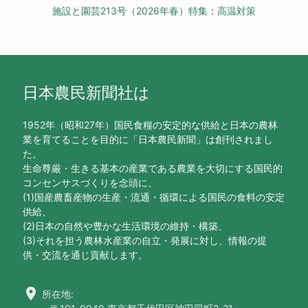
施設と園芸213号（2026年春）特集：高温対策
日本農民新聞社は
1952年（昭和27年）国民食糧の安定的な供給と日本の農林
業を育てることを目的に「日本農民新聞」は創刊されまし
た。
生命尊厳・生きる基本の産業である農業を大切にする国民的
コンセンサスづくりを念頭に、
(1)国産農畜産物の生産・流通・循環による国民の食料の安定
供給、
(2)日本の自然や豊かな生活環境の維持・構築、
(3)それを担う農林水産業の自立・発展に対し、情報の提
供・交流を通じ貢献します。
location_on
所在地: