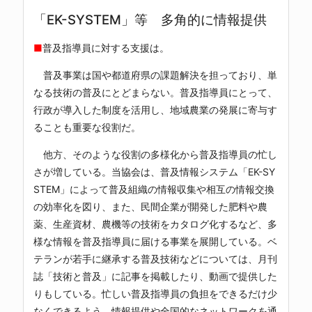
「EK-SYSTEM」等 多角的に情報提供
■
普及指導員に対する支援は。
普及事業は国や都道府県の課題解決を担っており、単
なる技術の普及にとどまらない。普及指導員にとって、
行政が導入した制度を活用し、地域農業の発展に寄与す
ることも重要な役割だ。
他方、そのような役割の多様化から普及指導員の忙し
さが増している。当協会は、普及情報システム「EK-SY
STEM」によって普及組織の情報収集や相互の情報交換
の効率化を図り、また、民間企業が開発した肥料や農
薬、生産資材、農機等の技術をカタログ化するなど、多
様な情報を普及指導員に届ける事業を展開している。ベ
テランが若手に継承する普及技術などについては、月刊
誌「技術と普及」に記事を掲載したり、動画で提供した
りもしている。忙しい普及指導員の負担をできるだけ少
なくできるよう、情報提供や全国的なネットワークを通