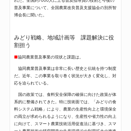
れた。全国約7000人に上る普及指導員の役割と今後の
普及事業について、全国農業改良普及支援協会の別所智
博会長に聞いた。
みどり戦略、地域計画等 課題解決に役
割担う
■
協同農業普及事業の現状と課題は。
協同農業普及事業は非常に長い歴史と伝統を持つ制度
だ。近年、この事業を取り巻く状況が大きく変化し、対
応を迫られている。
国の政策では、食料安全保障の確保に向けた政策が体
系的に整備されてきた。特に技術面では、「みどりの食
料システム戦略」により、農業の生産性向上と環境保全
の両立が求められるようになり、生産性や省力性の向上
に向けて、スマート農業技術活用促進法に基づき、スマ
ート農業技術の研究開発や生産現場での利用拡大の推進