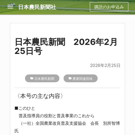
menu
日本農民新聞社
購読のお申込み
日本農民新聞 2026年2月
25日号
2026年2月25日
folder
日本農民新聞
folder
農業関連団体
〈本号の主な内容〉
■このひと
普及指導員の役割と普及事業のこれから
（一社）全国農業改良普及支援協会 会長 別所智博
氏