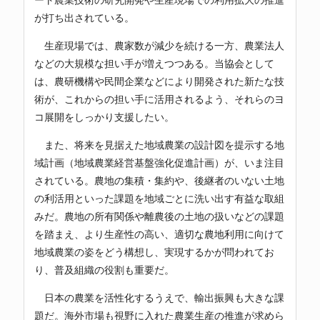
が打ち出されている。
生産現場では、農家数が減少を続ける一方、農業法人
などの大規模な担い手が増えつつある。当協会として
は、農研機構や民間企業などにより開発された新たな技
術が、これからの担い手に活用されるよう、それらのヨ
コ展開をしっかり支援したい。
また、将来を見据えた地域農業の設計図を提示する地
域計画（地域農業経営基盤強化促進計画）が、いま注目
されている。農地の集積・集約や、後継者のいない土地
の利活用といった課題を地域ごとに洗い出す有益な取組
みだ。農地の所有関係や離農後の土地の扱いなどの課題
を踏まえ、より生産性の高い、適切な農地利用に向けて
地域農業の姿をどう構想し、実現するかが問われてお
り、普及組織の役割も重要だ。
日本の農業を活性化するうえで、輸出振興も大きな課
題だ。海外市場も視野に入れた農業生産の推進が求めら