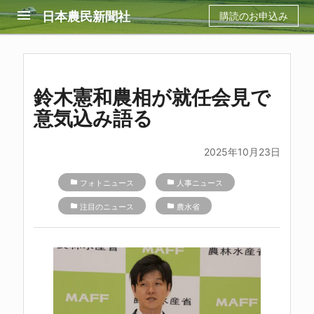
menu
日本農民新聞社
購読のお申込み
鈴木憲和農相が就任会見で
意気込み語る
2025年10月23日
folder
フォトニュース
folder
人事ニュース
folder
注目のニュース
folder
農水省