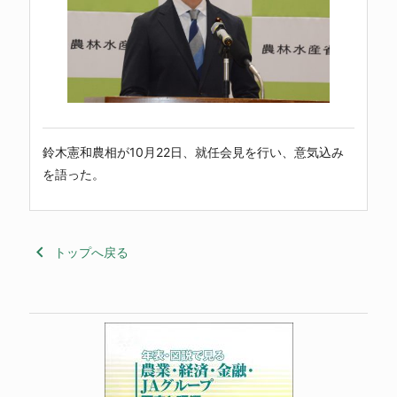
鈴木憲和農相が10月22日、就任会見を行い、意気込み
を語った。
keyboard_arrow_left
トップへ戻る