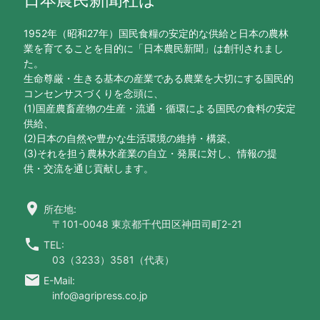
1952年（昭和27年）国民食糧の安定的な供給と日本の農林
業を育てることを目的に「日本農民新聞」は創刊されまし
た。
生命尊厳・生きる基本の産業である農業を大切にする国民的
コンセンサスづくりを念頭に、
(1)国産農畜産物の生産・流通・循環による国民の食料の安定
供給、
(2)日本の自然や豊かな生活環境の維持・構築、
(3)それを担う農林水産業の自立・発展に対し、情報の提
供・交流を通じ貢献します。
location_on
所在地:
〒101-0048 東京都千代田区神田司町2-21
call
TEL:
03（3233）3581（代表）
email
E-Mail:
info@agripress.co.jp