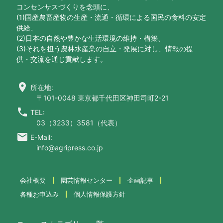
コンセンサスづくりを念頭に、
(1)国産農畜産物の生産・流通・循環による国民の食料の安定
供給、
(2)日本の自然や豊かな生活環境の維持・構築、
(3)それを担う農林水産業の自立・発展に対し、情報の提
供・交流を通じ貢献します。
location_on
所在地:
〒101-0048 東京都千代田区神田司町2-21
call
TEL:
03（3233）3581（代表）
email
E-Mail:
info@agripress.co.jp
会社概要
園芸情報センター
企画記事
各種お申込み
個人情報保護方針