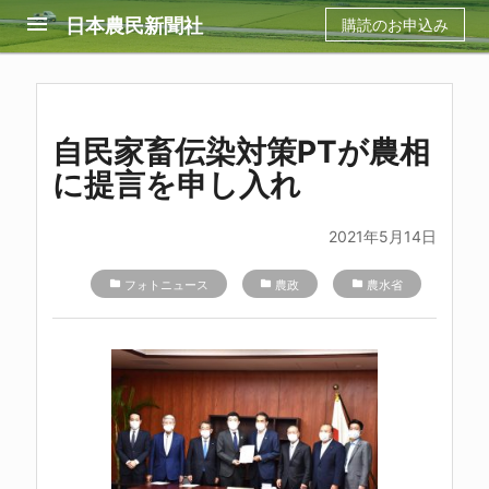
menu
日本農民新聞社
購読のお申込み
自民家畜伝染対策PTが農相
に提言を申し入れ
2021年5月14日
folder
フォトニュース
folder
農政
folder
農水省