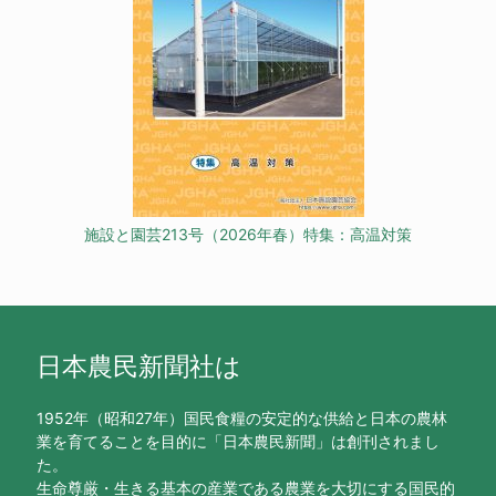
施設と園芸213号（2026年春）特集：高温対策
日本農民新聞社は
1952年（昭和27年）国民食糧の安定的な供給と日本の農林
業を育てることを目的に「日本農民新聞」は創刊されまし
た。
生命尊厳・生きる基本の産業である農業を大切にする国民的