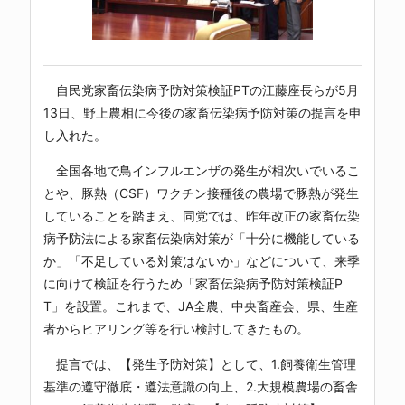
自民党家畜伝染病予防対策検証PTの江藤座長らが5月
13日、野上農相に今後の家畜伝染病予防対策の提言を申
し入れた。
全国各地で鳥インフルエンザの発生が相次いでいるこ
とや、豚熱（CSF）ワクチン接種後の農場で豚熱が発生
していることを踏まえ、同党では、昨年改正の家畜伝染
病予防法による家畜伝染病対策が「十分に機能している
か」「不足している対策はないか」などについて、来季
に向けて検証を行うため「家畜伝染病予防対策検証P
T」を設置。これまで、JA全農、中央畜産会、県、生産
者からヒアリング等を行い検討してきたもの。
提言では、【発生予防対策】として、1.飼養衛生管理
基準の遵守徹底・遵法意識の向上、2.大規模農場の畜舎