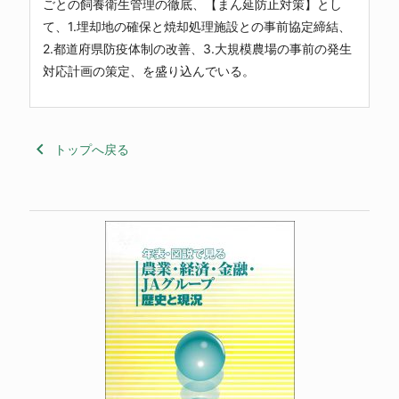
ごとの飼養衛生管理の徹底、【まん延防止対策】とし
て、1.埋却地の確保と焼却処理施設との事前協定締結、
2.都道府県防疫体制の改善、3.大規模農場の事前の発生
対応計画の策定、を盛り込んでいる。
keyboard_arrow_left
トップへ戻る